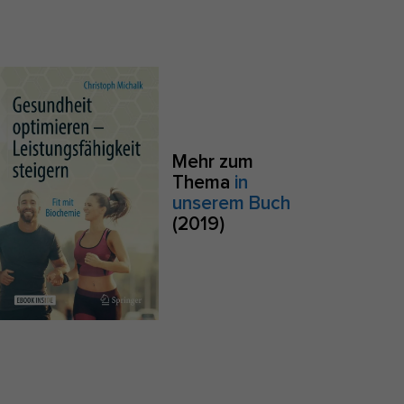
S
Zurück
e
Mehr zum
Thema
in
Anonyme Statistiken
unserem Buch
(2019)
zu
Marketing
sites