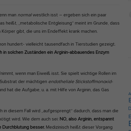
Cookie-Informationen anzeigen
 wenn man
normal
westlich isst – ergeben sich ein paar
erne Medien (2)
s heißt, „metabolische Entgleisung“ meint im Grunde, dass
lte von Videoplattformen und Social-Media-Plattformen werden standardmäßi
 Körper gibt, die uns im Endeffekt krank machen.
kiert. Wenn Cookies von externen Medien akzeptiert werden, bedarf der Zugrif
e Inhalte keiner manuellen Einwilligung mehr.
n hundert- vielleicht tausendfach in Tierstudien gezeigt.
Cookie-Informationen anzeigen
ch in solchen Zuständen ein Arginin-abbauendes Enzym
Datenschutzerklärung
Im
nimmt, wenn man Eiweiß isst. Sie spielt wichtige Rollen im
e Substrat der mächtigen
endotheliale Stickstoffmonoxid-
nd hat die Aufgabe, u. a. mit Hilfe von Arginin, das Gas
A
D
ch in diesem Fall wird „aufgesprengt“ dadurch, dass man die
E
nötigt wird. Wie dem auch sei:
NO, also Arginin, entspannt
ie Durchblutung besser.
Medizinisch heißt dieser Vorgang