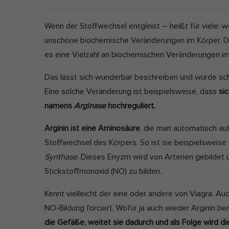
l
e
i
t
Wenn der Stoffwechsel entgleist – heißt für viele:
Ext
s
z
unschöne biochemische Veränderungen im Körper. Da
Inha
h
t
es eine Vielzahl an biochemischen Veränderungen im
bloc
D
a
dies
Das lässt sich wunderbar beschreiben und wurde scho
a
k
Eine solche Veränderung ist beispielsweise, dass
si
t
t
namens
Arginase
hochreguliert.
e
u
a
Arginin ist eine Aminosäure
, die man automatisch auf
l
Stoffwechsel des Körpers. So ist sie beispielsweis
i
Synthase
. Dieses Enyzm wird von Arterien gebildet u
s
Stickstoffmonoxid (NO) zu bilden.
i
e
Kennt vielleicht der eine oder andere von Viagra. Au
r
NO-Bildung forciert. Wofür ja auch wieder Arginin be
t
die Gefäße, weitet sie dadurch und als Folge wird d