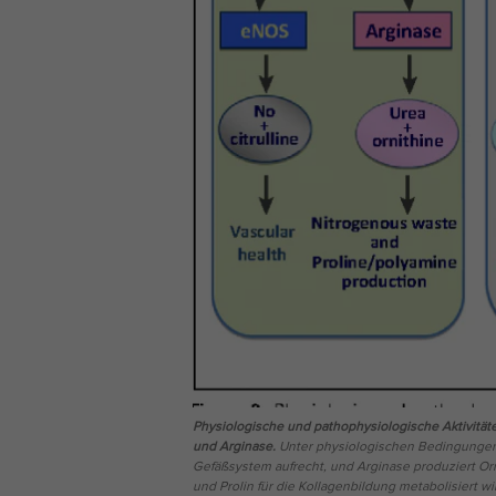
Physiologische und pathophysiologische Aktivität
und Arginase.
Unter physiologischen Bedingungen
Gefäßsystem aufrecht, und Arginase produziert Or
und Prolin für die Kollagenbildung metabolisiert w