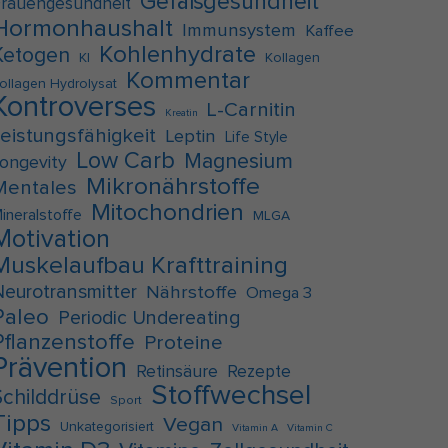
Gefäßgesundheit
rauengesundheit
Hormonhaushalt
Immunsystem
Kaffee
Kohlenhydrate
Ketogen
KI
Kollagen
Kommentar
ollagen Hydrolysat
Kontroverses
L-Carnitin
Kreatin
Leistungsfähigkeit
Leptin
Life Style
Low Carb
Magnesium
ongevity
Mikronährstoffe
Mentales
Mitochondrien
ineralstoffe
MLGA
Motivation
Muskelaufbau Krafttraining
Neurotransmitter
Nährstoffe
Omega 3
Paleo
Periodic Undereating
Pflanzenstoffe
Proteine
Prävention
Retinsäure
Rezepte
Stoffwechsel
Schilddrüse
Sport
Tipps
Vegan
Unkategorisiert
Vitamin A
Vitamin C