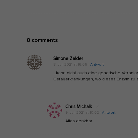
s
t
N
a
v
O
8 comments
i
n
g
W
a
Simone Zelder
i
8. Juli 2021 at 16:06
- Antwort
t
e
…kann nicht auch eine genetische Veranla
i
Gefäßerkrankungen, wo dieses Enzym zu sch
A
o
r
n
g
i
Chris Michalk
9. Juli 2021 at 10:02
- Antwort
n
Alles denkbar
i
n