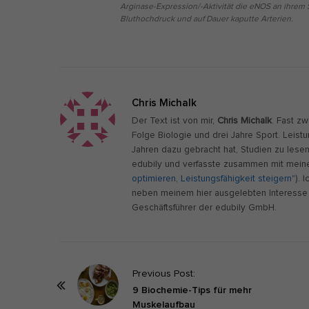
Arginase-Expression/-Aktivität die eNOS an ihrem S
Bluthochdruck und auf Dauer kaputte Arterien.
Chris Michalk
Der Text ist von mir,
Chris Michalk
. Fast z
Folge Biologie und drei Jahre Sport. Leist
Jahren dazu gebracht hat, Studien zu lese
edubily und verfasste zusammen mit meine
optimieren, Leistungsfähigkeit steigern"
). 
neben meinem hier ausgelebten Interesse 
Geschäftsführer der edubily GmbH.
P
Previous Post:
o
9 Biochemie-Tips für mehr
Muskelaufbau