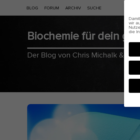
BLOG
FORUM
ARCHIV
SUCHE
Damit
wir a
Nutze
die I
Biochemie für dein g
Cooki
Der Blog von Chris Michalk & Phil
Hier 
Einwi
anzei
Al