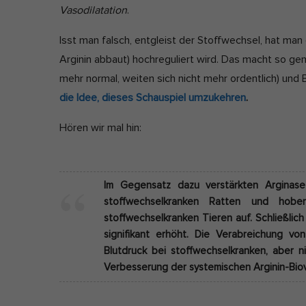
:
Vasodilatation
.
Isst man falsch, entgleist der Stoffwechsel, hat ma
Arginin abbaut) hochreguliert wird. Das macht so g
mehr normal, weiten sich nicht mehr ordentlich) und
die Idee, dieses Schauspiel umzukehren
.
Hören wir mal hin:
Im Gegensatz dazu verstärkten Arginase-I
stoffwechselkranken Ratten und hob
stoffwechselkranken Tieren auf. Schließlic
signifikant erhöht. Die Verabreichung vo
Blutdruck bei stoffwechselkranken, aber n
Verbesserung der systemischen Arginin-Bio