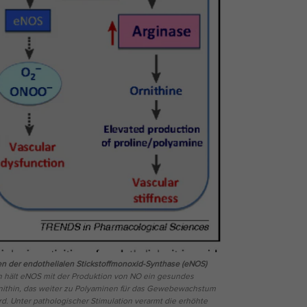
en der endothelialen Stickstoffmonoxid-Synthase (eNOS)
 hält eNOS mit der Produktion von NO ein gesundes
nithin, das weiter zu Polyaminen für das Gewebewachstum
ird. Unter pathologischer Stimulation verarmt die erhöhte