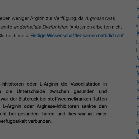
F
n eben weniger Arginin zur Verfügung, da
Arginase
(was
K
enannte
endotheliale Dysfunktion
(= Arterien arbeiten nicht
 Bluthochdruck.
Findige Wissenschaftler kamen natürlich auf
L
M
nhibitoren oder L-Arginin die Vasodilatation in
en die Unterschiede zwischen gesunden und
h war der Blutdruck bei stoffwechselkranken Ratten
n L-Arginin oder Arginase-Inhibitoren senkte den
icht bei gesunden Tieren, und dies war mit einer
verfügbarkeit verbunden.