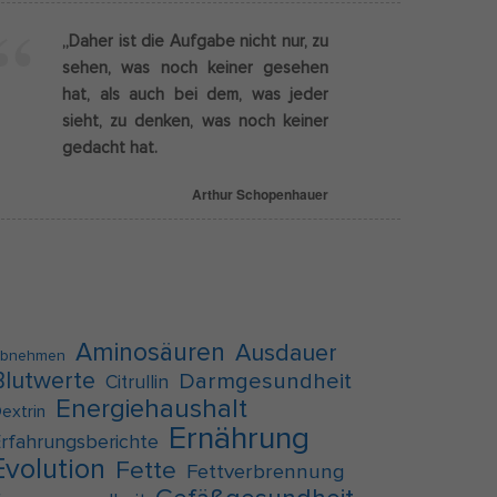
„Daher ist die Aufgabe nicht nur, zu
Externe Medien
sehen, was noch keiner gesehen
hat, als auch bei dem, was jeder
g
sieht, zu denken, was noch keiner
f auf
gedacht hat.
Arthur Schopenhauer
pressum
Aminosäuren
Ausdauer
bnehmen
Blutwerte
Darmgesundheit
Citrullin
Energiehaushalt
extrin
Ernährung
rfahrungsberichte
Evolution
Fette
Fettverbrennung