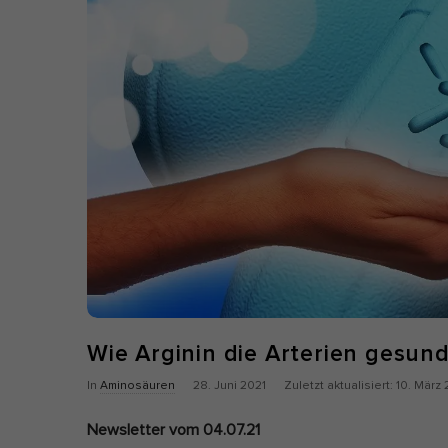
Nu
Daten
Esse
Esse
einw
Ano
Stat
vers
Seit
abst
Wie Arginin die Arterien gesund
Mar
P
Z
In
Aminosäuren
28. Juni 2021
Zuletzt aktualisiert:
10. März
Mark
u
u
pers
Newsletter vom 04.07.21
b
l
hinw