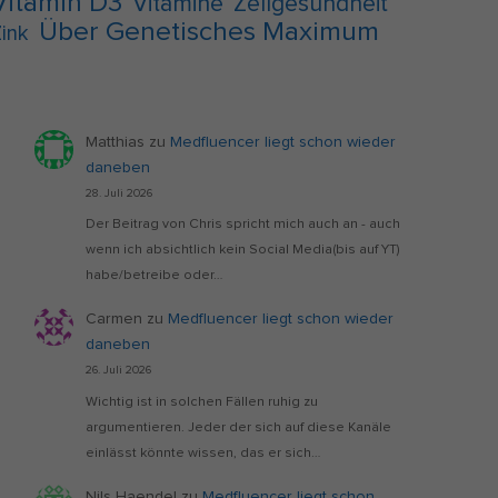
Vitamin D3
Vitamine
Zellgesundheit
Über Genetisches Maximum
ink
Matthias
zu
Medfluencer liegt schon wieder
daneben
28. Juli 2026
Der Beitrag von Chris spricht mich auch an - auch
wenn ich absichtlich kein Social Media(bis auf YT)
habe/betreibe oder…
Carmen
zu
Medfluencer liegt schon wieder
daneben
26. Juli 2026
Wichtig ist in solchen Fällen ruhig zu
argumentieren. Jeder der sich auf diese Kanäle
einlässt könnte wissen, das er sich…
Nils Haendel
zu
Medfluencer liegt schon