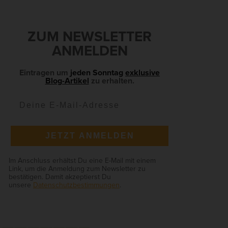
S
ZUM NEWSLETTER
Zurück
e
ANMELDEN
Eintragen um
jeden Sonntag
exklusive
Blog-Artikel
zu erhalten.
ie
JETZT ANMELDEN
Anonyme Statistiken
Im Anschluss erhältst Du eine E-Mail mit einem
en
Link, um die Anmeldung zum Newsletter zu
bestätigen. Damit akzeptierst Du
unsere
Datenschutzbestimmungen
.
Marketing