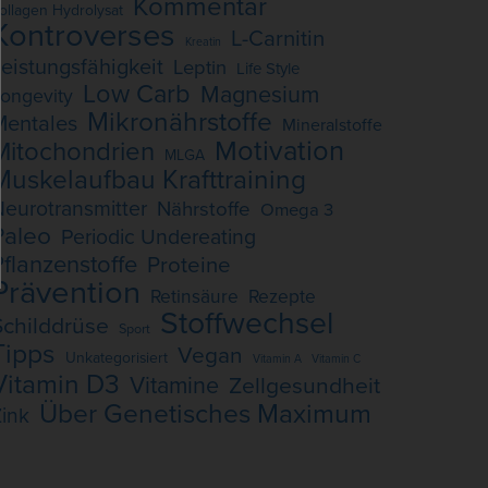
Kommentar
ollagen Hydrolysat
Kontroverses
L-Carnitin
Kreatin
eistungsfähigkeit
Leptin
Life Style
Low Carb
Magnesium
ongevity
Mikronährstoffe
Mentales
Mineralstoffe
Motivation
Mitochondrien
MLGA
Muskelaufbau Krafttraining
eurotransmitter
Nährstoffe
Omega 3
Paleo
Periodic Undereating
Pflanzenstoffe
Proteine
Prävention
Retinsäure
Rezepte
Stoffwechsel
Schilddrüse
Sport
Tipps
Vegan
Unkategorisiert
Vitamin A
Vitamin C
Vitamin D3
Vitamine
Zellgesundheit
Über Genetisches Maximum
ink