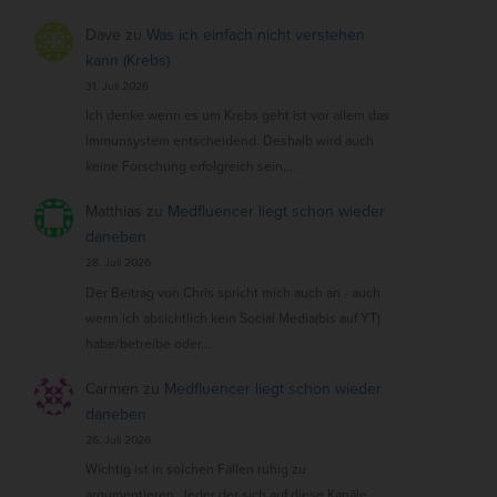
Dave
zu
Was ich einfach nicht verstehen
kann (Krebs)
31. Juli 2026
Ich denke wenn es um Krebs geht ist vor allem das
Immunsystem entscheidend. Deshalb wird auch
keine Forschung erfolgreich sein,…
Matthias
zu
Medfluencer liegt schon wieder
daneben
28. Juli 2026
Der Beitrag von Chris spricht mich auch an - auch
wenn ich absichtlich kein Social Media(bis auf YT)
habe/betreibe oder…
Carmen
zu
Medfluencer liegt schon wieder
daneben
26. Juli 2026
Wichtig ist in solchen Fällen ruhig zu
argumentieren. Jeder der sich auf diese Kanäle