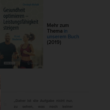
ierte
.
Externe Medien
Mehr zum
ert.
Thema
in
lte
unserem Buch
(2019)
pressum
„Daher ist die Aufgabe nicht nur,
zu sehen, was noch keiner