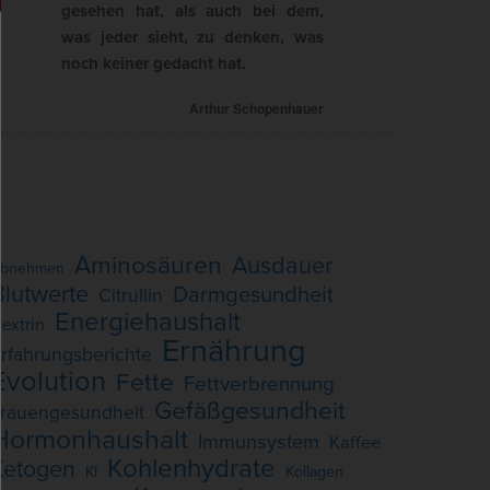
gesehen hat, als auch bei dem,
was jeder sieht, zu denken, was
noch keiner gedacht hat.
Arthur Schopenhauer
Aminosäuren
Ausdauer
bnehmen
Blutwerte
Darmgesundheit
Citrullin
Energiehaushalt
extrin
Ernährung
rfahrungsberichte
Evolution
Fette
Fettverbrennung
Gefäßgesundheit
rauengesundheit
Hormonhaushalt
Immunsystem
Kaffee
Kohlenhydrate
Ketogen
KI
Kollagen