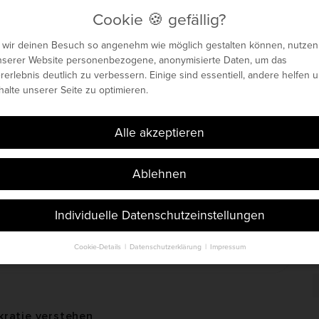
Cookie 🍪 gefällig?
 wir deinen Besuch so angenehm wie möglich gestalten können, nutzen
nserer Website personenbezogene, anonymisierte Daten, um das
enetisches Maximum
rerlebnis deutlich zu verbessern. Einige sind essentiell, andere helfen u
nhalte unserer Seite zu optimieren.
 🍪 gefällig?
Böhm. Seit 2014.
Alle akzeptieren
Ablehnen
Individuelle Datenschutzeinstellungen
Cookie-Details
Datenschutzerklärung
Impressum
S
Datenschutzeinstellungen
i
t
finden Sie eine Übersicht über alle verwendeten Cookies. Sie können Ihr
lligung zu ganzen Kategorien geben oder sich weitere Informationen an
n und so nur bestimmte Cookies auswählen.
kratie verstehen