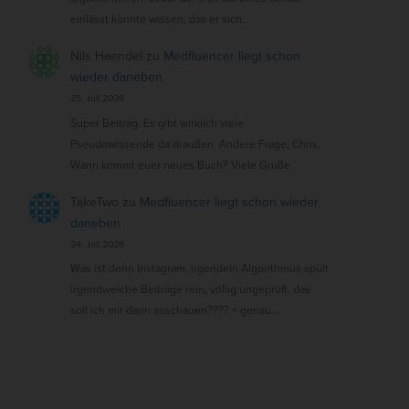
einlässt könnte wissen, das er sich…
Nils Haendel
zu
Medfluencer liegt schon
wieder daneben
25. Juli 2026
Super Beitrag. Es gibt wirklich viele
Pseudowissende da draußen. Andere Frage, Chris.
Wann kommt euer neues Buch? Viele Grüße
TakeTwo
zu
Medfluencer liegt schon wieder
daneben
24. Juli 2026
Was ist denn Instagram, irgendein Algorithmus spült
irgendwelche Beiträge rein, völlig ungeprüft, das
soll ich mir dann anschauen???? + genau…