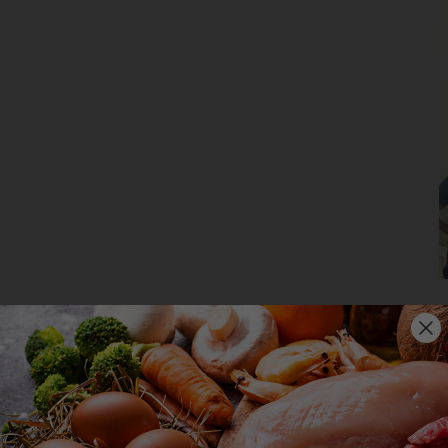
ting-Cookies werden von Drittanbietern oder Publishern verwendet, um personalis
ng anzuzeigen. Sie tun dies, indem sie Besucher über Websites hinweg verfolgen
Cookie-Informationen anzeigen
erne Medien (2)
te von Videoplattformen und Social-Media-Plattformen werden standardmäßig blocki
Cookies von externen Medien akzeptiert werden, bedarf der Zugriff auf diese Inha
r manuellen Einwilligung mehr.
Cookie-Informationen anzeigen
Datenschutzerklärung
Im