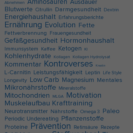
Aminosäuren
Ausdauer
Abnehmen
Blutwerte
Darmgesundheit
Citrullin
Dextrin
Energiehaushalt
Erfahrungsberichte
Ernährung
Evolution
Fette
Fettverbrennung
Frauengesundheit
Hormonhaushalt
Gefäßgesundheit
Ketogen
Immunsystem
Kaffee
KI
Kohlenhydrate
Kollagen
Kollagen Hydrolysat
Kontroverses
Kommentar
Kreatin
L-Carnitin
Leistungsfähigkeit
Leptin
Life Style
Low Carb
Magnesium
Mentales
Longevity
Mikronährstoffe
Mineralstoffe
Motivation
Mitochondrien
MLGA
Muskelaufbau Krafttraining
Paleo
Neurotransmitter
Nährstoffe
Omega 3
Pflanzenstoffe
Periodic Undereating
Prävention
Proteine
Retinsäure
Rezepte