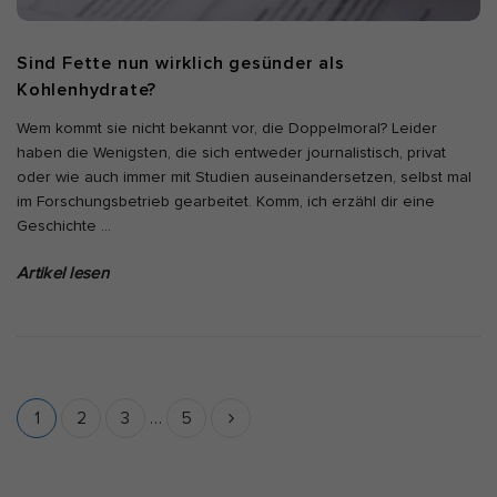
Sind Fette nun wirklich gesünder als
Kohlenhydrate?
Wem kommt sie nicht bekannt vor, die Doppelmoral? Leider
haben die Wenigsten, die sich entweder journalistisch, privat
oder wie auch immer mit Studien auseinandersetzen, selbst mal
im Forschungsbetrieb gearbeitet. Komm, ich erzähl dir eine
Geschichte
…
Artikel lesen
S
1
2
3
…
5
e
i