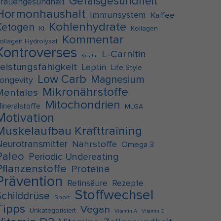
Gefäßgesundheit
rauengesundheit
Hormonhaushalt
Immunsystem
Kaffee
Kohlenhydrate
Ketogen
KI
Kollagen
Kommentar
ollagen Hydrolysat
Kontroverses
L-Carnitin
Kreatin
Leistungsfähigkeit
Leptin
Life Style
Low Carb
Magnesium
ongevity
Mikronährstoffe
Mentales
Mitochondrien
ineralstoffe
MLGA
Motivation
Muskelaufbau Krafttraining
Neurotransmitter
Nährstoffe
Omega 3
Paleo
Periodic Undereating
Pflanzenstoffe
Proteine
Prävention
Retinsäure
Rezepte
Stoffwechsel
Schilddrüse
Sport
Tipps
Vegan
Unkategorisiert
Vitamin A
Vitamin C