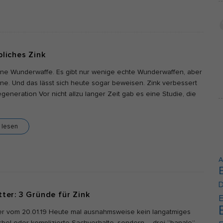
Cookie-Informationen anzeigen
erne Medien (2)
lte von Videoplattformen und Social-Media-Plattformen werden standardmäßi
liches Zink
kiert. Wenn Cookies von externen Medien akzeptiert werden, bedarf der Zugrif
e Inhalte keiner manuellen Einwilligung mehr.
eine Wunderwaffe. Es gibt nur wenige echte Wunderwaffen, aber
Cookie-Informationen anzeigen
eine. Und das lässt sich heute sogar beweisen. Zink verbessert
eneration Vor nicht allzu langer Zeit gab es eine Studie, die
Datenschutzerklärung
Im
l lesen
A
D
ter: 3 Gründe für Zink
E
er vom 20.01.19 Heute mal ausnahmsweise kein langatmiges