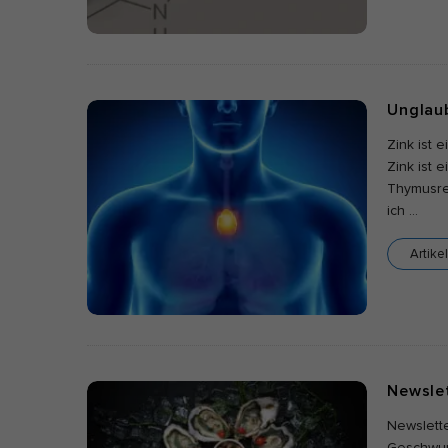
Ext
Inha
Unglaub
bloc
dies
Zink ist 
Zink ist 
Thymusreg
ich
…
Artike
Newslet
Newslett