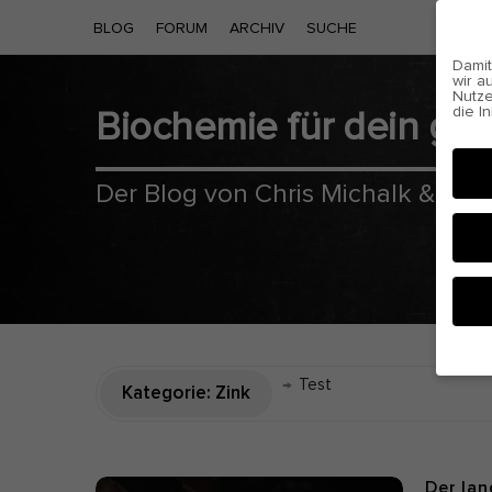
BLOG
FORUM
ARCHIV
SUCHE
Damit
wir a
Nutze
die I
Biochemie für dein g
Cooki
Der Blog von Chris Michalk & Phil
→
Test
Kategorie:
Zink
Hier 
Einwi
anzei
Al
Der la