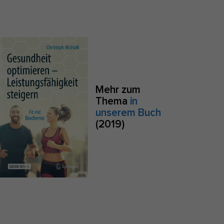
S
Zurück
e
Mehr zum
Thema
in
Anonyme Statistiken
unserem Buch
(2019)
zu
Marketing
sites