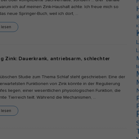
bel oder komplizierte Sachverhalte, sondern … drei “banale”
F
arum ich auf meinen Zink-Haushalt achte. Ich freue mich so
das neue Springer-Buch, weil ich dort,
…
K
l lesen
L
g Zink: Dauerkrank, antriebsarm, schlechter
M
hübschen Studie zum Thema Schlaf steht geschrieben: Eine der
erwartetsten Funktionen von Zink könnte in der Regulierung
fes liegen, einer wesentlichen physiologischen Funktion, die
te Tierreich teilt. Während die Mechanismen,
…
l lesen