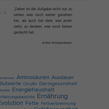
„Daher ist die Aufgabe nicht nur, zu
Externe Medien
sehen, was noch keiner gesehen
hat, als auch bei dem, was jeder
g
sieht, zu denken, was noch keiner
f auf
gedacht hat.
Arthur Schopenhauer
pressum
Aminosäuren
Ausdauer
bnehmen
Blutwerte
Darmgesundheit
Citrullin
Energiehaushalt
extrin
Ernährung
rfahrungsberichte
Evolution
Fette
Fettverbrennung