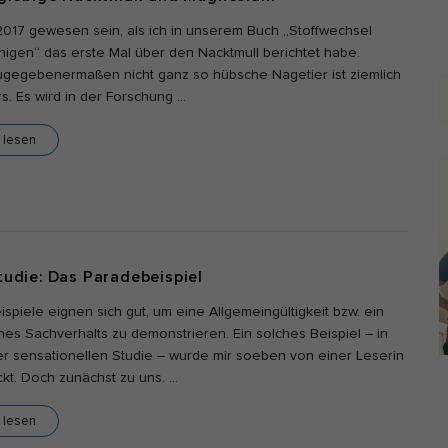
i
2017 gewesen sein, als ich in unserem Buch „Stoffwechsel
r essenzielle Cookies akzeptieren
igen“ das erste Mal über den Nacktmull berichtet habe.
d
ugegebenermaßen nicht ganz so hübsche Nagetier ist ziemlich
schutzeinstellungen
. Es wird in der Forschung
…
nziell (7)
b
nzielle Cookies ermöglichen grundlegende Funktionen und sind für die
a
l lesen
andfreie Funktion und die Sicherheit der Website erforderlich.
r
Cookie-Informationen anzeigen
nyme Statistiken (1)
istik-Cookies erfassen Informationen anonym. Diese Informationen helfen uns 
tehen, wie unsere Besucher unsere Website nutzen. Wenn wir wissen, welche
udie: Das Paradebeispiel
en beliebter sind, können wir unser Angebot besser auf unsere Besucher
immen.
spiele eignen sich gut, um eine Allgemeingültigkeit bzw. ein
Cookie-Informationen anzeigen
ines Sachverhalts zu demonstrieren. Ein solches Beispiel – in
r sensationellen Studie – wurde mir soeben von einer Leserin
keting (5)
kt. Doch zunächst zu uns.
…
eting-Cookies werden von Drittanbietern oder Publishern verwendet, um
l lesen
onalisierte Werbung anzuzeigen. Sie tun dies, indem sie Besucher über Web
eg verfolgen.