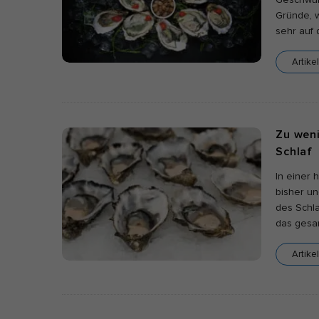
Geschwur
Gründe, w
sehr auf 
Artike
Zu weni
Schlaf
In einer 
bisher un
des Schla
das gesam
Artike