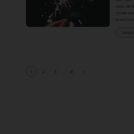
viele Ver
Heute mal
erwachse
Artikel
S
1
2
3
…
8
e
i
t
e
n
n
u