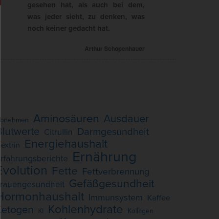
gesehen hat, als auch bei dem,
was jeder sieht, zu denken, was
noch keiner gedacht hat.
Arthur Schopenhauer
Aminosäuren
Ausdauer
bnehmen
Blutwerte
Darmgesundheit
Citrullin
Energiehaushalt
extrin
Ernährung
rfahrungsberichte
Evolution
Fette
Fettverbrennung
Gefäßgesundheit
rauengesundheit
Hormonhaushalt
Immunsystem
Kaffee
Kohlenhydrate
Ketogen
KI
Kollagen