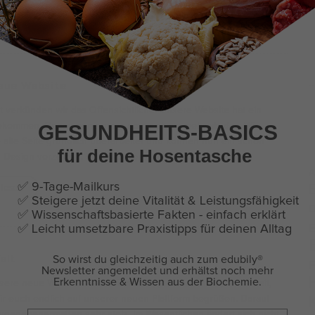
eue Website
it verkünden wir das Offensichtliche: Unsere Website hat ein
 bekommen. Genau genommen sogar etwas mehr als das. Wir
GESUNDHEITS-BASICS
 alte Seite gründlich überarbeitet und können nun ein schön
für deine Hosentasche
 Design vorzeigen. Eins unserer
…
A
✅ 9-Tage-Mailkurs
 lesen
✅ Steigere jetzt deine Vitalität & Leistungsfähigkeit
D
✅ Wissenschaftsbasierte Fakten - einfach erklärt
E
✅
Leicht umsetzbare Praxistipps für deinen Alltag
elt
So wirst du gleichzeitig auch zum edubily
®
F
Newsletter angemeldet und erhältst noch mehr
sere neue Website. Nach Monaten (quasi Jaaahren) der Arbeit,
Erkenntnisse & Wissen aus der Biochemie.
r euch endlich auf unserer neuen Plattform begrüßen. Darauf
zugegebenermaßen sehr stolz. Im Wesentlichen ändert sich nicht