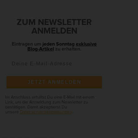
S
ZUM NEWSLETTER
Zurück
e
ANMELDEN
Eintragen um
jeden Sonntag
exklusive
Blog-Artikel
zu erhalten.
ie
JETZT ANMELDEN
Anonyme Statistiken
Im Anschluss erhältst Du eine E-Mail mit einem
en
Link, um die Anmeldung zum Newsletter zu
bestätigen. Damit akzeptierst Du
unsere
Datenschutzbestimmungen
.
Marketing