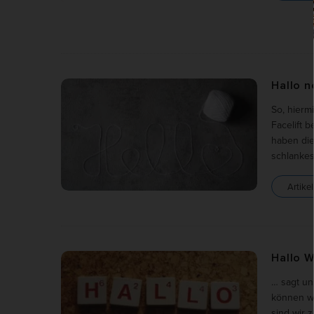
Hallo n
So, hierm
Facelift
haben die
schlankes
Artikel
Hallo W
… sagt un
können wi
sind wir 