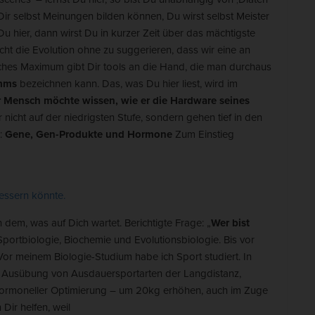
Dir selbst Meinungen bilden können, Du wirst selbst Meister
i
le akzeptieren
Auswahl verwenden
u hier, dann wirst Du in kurzer Zeit über das mächtigste
d
t die Evolution ohne zu suggerieren, dass wir eine an
ches Maximum gibt Dir tools an die Hand, die man durchaus
r essenzielle Cookies akzeptieren
b
amms
bezeichnen kann. Das, was Du hier liest, wird im
schutzeinstellungen
a
 Mensch möchte wissen, wie er die Hardware seines
nziell (7)
 nicht auf der niedrigsten Stufe, sondern gehen tief in den
r
zielle Cookies ermöglichen grundlegende Funktionen und sind für die einwandfre
:
Gene, Gen-Produkte und Hormone
Zum Einstieg
ion und die Sicherheit der Website erforderlich.
Cookie-Informationen anzeigen
nyme Statistiken (1)
essern könnte.
stik-Cookies erfassen Informationen anonym. Diese Informationen helfen uns zu
 dem, was auf Dich wartet.
Berichtigte Frage: „
Wer bist
ehen, wie unsere Besucher unsere Website nutzen. Wenn wir wissen, welche Seit
portbiologie, Biochemie und Evolutionsbiologie. Bis vor
bter sind, können wir unser Angebot besser auf unsere Besucher abstimmen.
or meinem Biologie-Studium habe ich Sport studiert. In
Cookie-Informationen anzeigen
er Ausübung von Ausdauersportarten der Langdistanz,
ormoneller Optimierung – um 20kg erhöhen, auch im Zuge
keting (5)
 Dir helfen, weil