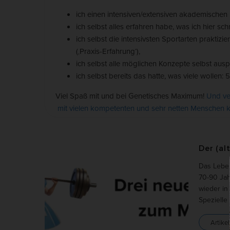
Marke
Werbu
ich einen intensiven/extensiven akademischen
ich selbst alles erfahren habe, was ich hier schre
ich selbst die intensivsten Sportarten praktiz
Ext
(‚Praxis-Erfahrung‘),
ich selbst alle möglichen Konzepte selbst ausprob
Inhal
Wenn 
ich selbst bereits das hatte, was viele wollen:
keine
Viel Spaß mit und bei Genetisches Maximum!
Und ve
mit vielen kompetenten und sehr netten Menschen 
Der (al
Das Leben
70-90 Jah
wieder in
Spezielle
Artikel