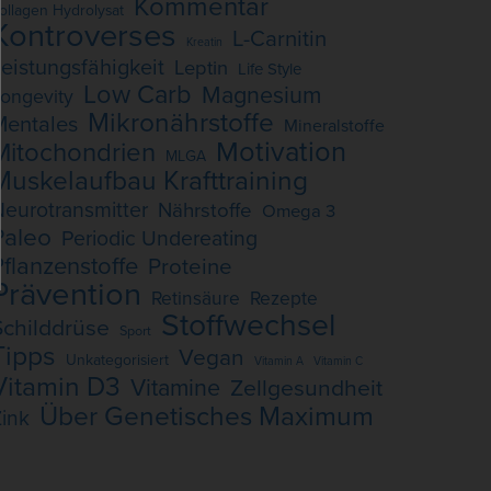
Kommentar
ollagen Hydrolysat
Kontroverses
L-Carnitin
Kreatin
eistungsfähigkeit
Leptin
Life Style
Low Carb
Magnesium
ongevity
Mikronährstoffe
Mentales
Mineralstoffe
Motivation
Mitochondrien
MLGA
Muskelaufbau Krafttraining
eurotransmitter
Nährstoffe
Omega 3
Paleo
Periodic Undereating
Pflanzenstoffe
Proteine
Prävention
Retinsäure
Rezepte
Stoffwechsel
Schilddrüse
Sport
Tipps
Vegan
Unkategorisiert
Vitamin A
Vitamin C
Vitamin D3
Vitamine
Zellgesundheit
Über Genetisches Maximum
ink