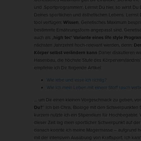
und ‚Sportprogrammen‘. Lernst Du hier, so wirst Du 
Al
Deines sportlichen und ästhetischen Lebens. Lernst D
tool verfügen:
Wissen
.
Genetisches Maximum besprich
bestimmte Ernährungsform angepasst sind.
Genetis
Nu
auch als
‚high tec‘ Variante eines life style Progr
Daten
nächsten Jahrzehnt hoch-relevant werden, denn:
Der
Esse
Körper selbst verändern kann
Daher diskutieren wir
Essen
Hasenbau, die höchste Stufe des Körperverständnis‘
Funkt
empfehle ich Dir folgende Artikel:
Wie lebe und esse ich richtig?
Ano
Wie ich mein Leben mit einem Stoff rasch verb
Stati
… um Dir einen kleinen Vorgeschmack zu geben, von
verst
Du?
“
Ich bin Chris, Biologe mit den Schwerpunkten S
belie
kurzem nutzte ich ein Stipendium für Hochbegabte. V
dieser Zeit lag mein sportlicher Schwerpunkt auf d
danach konnte ich meine Magermasse – aufgrund h
Mar
mit der intensiven Ausübung von Kraftsport.
Ich kann