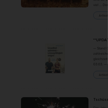
viel … De
Artikel
**UPDAT
— Stand 0
zahlreich
gleichzei
03.03. — 
Artikel
Tschüss
Das Jahr 