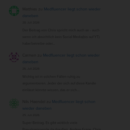
Matthias
zu
Medfluencer liegt schon wieder
daneben
28. Juli 2026
Der Beitrag von Chris spricht mich auch an - auch
wenn ich absichtlich kein Social Media(bis auf YT)
habe/betreibe oder…
Carmen
zu
Medfluencer liegt schon wieder
daneben
26. Juli 2026
Wichtig ist in solchen Fällen ruhig zu
argumentieren. Jeder der sich auf diese Kanäle
einlässt könnte wissen, das er sich…
Nils Haendel
zu
Medfluencer liegt schon
wieder daneben
25. Juli 2026
Super Beitrag. Es gibt wirklich viele
Pseudowissende da draußen. Andere Frage, Chris.