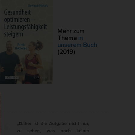
ierte
.
Externe Medien
Mehr zum
ert.
Thema
in
lte
unserem Buch
(2019)
pressum
„Daher ist die Aufgabe nicht nur,
zu sehen, was noch keiner