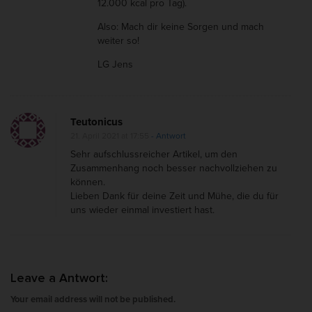
12.000 kcal pro Tag).
s
Also: Mach dir keine Sorgen und mach
c
weiter so!
h
LG Jens
ä
d
l
i
Teutonicus
21. April 2021 at 17:55
- Antwort
c
Sehr aufschlussreicher Artikel, um den
h
Zusammenhang noch besser nachvollziehen zu
?
können.
Lieben Dank für deine Zeit und Mühe, die du für
uns wieder einmal investiert hast.
Leave a Antwort:
Your email address will not be published.