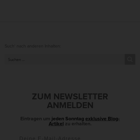
S
Such‘ nach anderen Inhalten:
i
t
e
S
i
d
ZUM NEWSLETTER
e
ANMELDEN
b
a
Eintragen um
jeden Sonntag
exklusive Blog-
Artikel
zu erhalten.
r