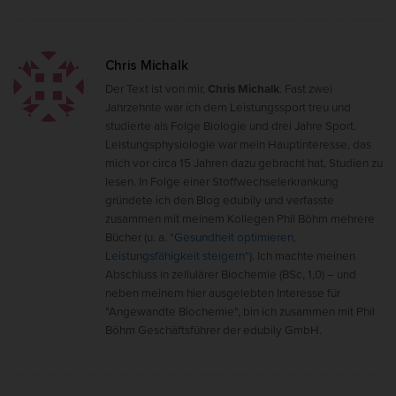
Chris Michalk
Der Text ist von mir,
Chris Michalk
. Fast zwei
Jahrzehnte war ich dem Leistungssport treu und
studierte als Folge Biologie und drei Jahre Sport.
Leistungsphysiologie war mein Hauptinteresse, das
mich vor circa 15 Jahren dazu gebracht hat, Studien zu
lesen. In Folge einer Stoffwechselerkrankung
gründete ich den Blog edubily und verfasste
zusammen mit meinem Kollegen Phil Böhm mehrere
Bücher (u. a.
"Gesundheit optimieren,
Leistungsfähigkeit steigern"
). Ich machte meinen
Abschluss in zellulärer Biochemie (BSc, 1,0) – und
neben meinem hier ausgelebten Interesse für
"Angewandte Biochemie", bin ich zusammen mit Phil
Böhm Geschäftsführer der edubily GmbH.