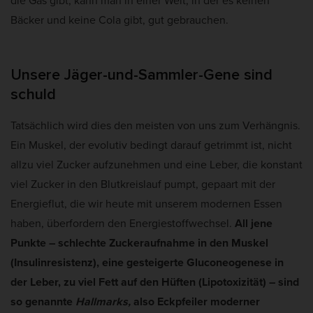
die Gas gibt, kann man in einer Welt, in der es keinen
Bäcker und keine Cola gibt, gut gebrauchen.
Unsere Jäger-und-Sammler-Gene sind
schuld
Tatsächlich wird dies den meisten von uns zum Verhängnis.
Ein Muskel, der evolutiv bedingt darauf getrimmt ist, nicht
allzu viel Zucker aufzunehmen und eine Leber, die konstant
viel Zucker in den Blutkreislauf pumpt, gepaart mit der
Energieflut, die wir heute mit unserem modernen Essen
haben, überfordern den Energiestoffwechsel.
All jene
Punkte – schlechte Zuckeraufnahme in den Muskel
(Insulinresistenz), eine gesteigerte Gluconeogenese in
der Leber, zu viel Fett auf den Hüften (Lipotoxizität) – sind
so genannte
Hallmarks,
also Eckpfeiler
moderner