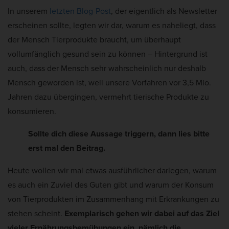
Cookie-Informationen anzeigen
In unserem
letzten Blog-Post
, der eigentlich als Newsletter
a
k
Mar
Marketing (5)
erscheinen sollte, legten wir dar, warum es naheliegt, dass
t
t
e
u
der Mensch Tierprodukte braucht, um überhaupt
Marketing-Cookies werden von Drittanbietern oder Publishern verwendet,
um personalisierte Werbung anzuzeigen. Sie tun dies, indem sie Besucher
a
vollumfänglich gesund sein zu können – Hintergrund ist
über Websites hinweg verfolgen.
l
auch, dass der Mensch sehr wahrscheinlich nur deshalb
Cookie-Informationen anzeigen
i
Mensch geworden ist, weil unsere Vorfahren vor 3,5 Mio.
s
Ext
Externe Medien (2)
Jahren dazu übergingen, vermehrt tierische Produkte zu
i
konsumieren.
Inhalte von Videoplattformen und Social-Media-Plattformen werden
e
standardmäßig blockiert. Wenn Cookies von externen Medien akzeptiert
werden, bedarf der Zugriff auf diese Inhalte keiner manuellen Einwilligung
Sollte dich diese Aussage triggern, dann lies bitte
r
mehr.
erst mal den Beitrag.
t
Cookie-Informationen anzeigen
:
Heute wollen wir mal etwas ausführlicher darlegen, warum
Datenschutzerklärung
Impressum
es auch ein Zuviel des Guten gibt und warum der Konsum
von Tierprodukten im Zusammenhang mit Erkrankungen zu
stehen scheint.
Exemplarisch gehen wir dabei auf das Ziel
vieler Ernährungsbemühungen ein, nämlich die