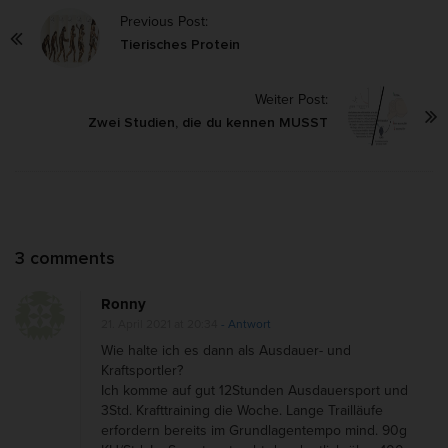
P
Previous Post:
o
Tierisches Protein
s
Weiter Post:
t
Zwei Studien, die du kennen MUSST
N
a
v
i
g
O
3 comments
a
n
t
Ronny
T
i
21. April 2021 at 20:34
- Antwort
e
o
Wie halte ich es dann als Ausdauer- und
i
Kraftsportler?
n
Ich komme auf gut 12Stunden Ausdauersport und
l
3Std. Krafttraining die Woche. Lange Trailläufe
2
erfordern bereits im Grundlagentempo mind. 90g
: