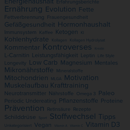
Energiehaushalt
Erfahrungsberichte
Ernährung
Evolution
Fette
Fettverbrennung
Frauengesundheit
Hormonhaushalt
Gefäßgesundheit
Ketogen
Immunsystem
Kaffee
KI
Kohlenhydrate
Kollagen
Kollagen Hydrolysat
Kontroverses
Kommentar
Kreatin
L-Carnitin
Leistungsfähigkeit
Leptin
Life Style
Low Carb
Magnesium
Mentales
Longevity
Mikronährstoffe
Mineralstoffe
Motivation
Mitochondrien
MLGA
Muskelaufbau Krafttraining
Paleo
Neurotransmitter
Nährstoffe
Omega 3
Pflanzenstoffe
Proteine
Periodic Undereating
Prävention
Retinsäure
Rezepte
Stoffwechsel
Tipps
Schilddrüse
Sport
Vitamin D3
Vegan
Unkategorisiert
Vitamin A
Vitamin C