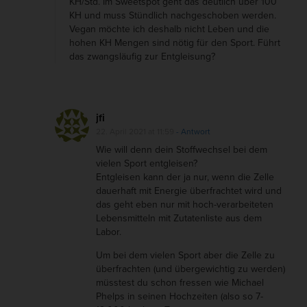
KH/Std. Im Sweetspot geht das deutlich über 100
KH und muss Stündlich nachgeschoben werden.
S
Vegan möchte ich deshalb nicht Leben und die
i
hohen KH Mengen sind nötig für den Sport. Führt
n
das zwangsläufig zur Entgleisung?
d
T
i
jfi
e
22. April 2021 at 11:59
- Antwort
r
Wie will denn dein Stoffwechsel bei dem
vielen Sport entgleisen?
p
Entgleisen kann der ja nur, wenn die Zelle
r
dauerhaft mit Energie überfrachtet wird und
o
das geht eben nur mit hoch-verarbeiteten
Lebensmitteln mit Zutatenliste aus dem
d
Labor.
u
Um bei dem vielen Sport aber die Zelle zu
k
überfrachten (und übergewichtig zu werden)
t
müsstest du schon fressen wie Michael
Phelps in seinen Hochzeiten (also so 7-
e