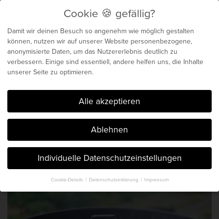
Cookie 🍪 gefällig?
Menu
Damit wir deinen Besuch so angenehm wie möglich gestalten
können, nutzen wir auf unserer Website personenbezogene,
anonymisierte Daten, um das Nutzererlebnis deutlich zu
Biochemie für dein
verbessern. Einige sind essentiell, andere helfen uns, die Inhalte
unserer Seite zu optimieren.
genetisches Maximum
Cookie 🍪 gefällig?
Alle akzeptieren
Der Blog von Chris Michalk & Phil
Ablehnen
Böhm. Seit 2014.
Individuelle Datenschutzeinstellungen
Cookie-Details
Datenschutzerklärung
Impressum
Datenschutzeinstellungen
Hier finden Sie eine Übersicht über alle verwendeten Cookies. Sie
können Ihre Einwilligung zu ganzen Kategorien geben oder sich