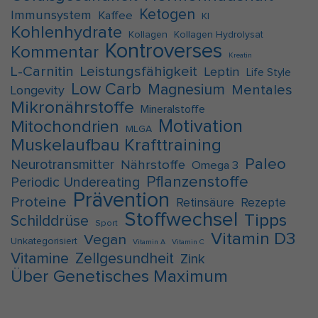
Ketogen
Immunsystem
Kaffee
KI
Kohlenhydrate
Kollagen
Kollagen Hydrolysat
Kontroverses
Kommentar
Kreatin
L-Carnitin
Leistungsfähigkeit
Leptin
Life Style
Low Carb
Magnesium
Mentales
Longevity
Mikronährstoffe
Mineralstoffe
Motivation
Mitochondrien
MLGA
Muskelaufbau Krafttraining
Paleo
Neurotransmitter
Nährstoffe
Omega 3
Pflanzenstoffe
Periodic Undereating
Prävention
Proteine
Retinsäure
Rezepte
Stoffwechsel
Tipps
Schilddrüse
Sport
Vitamin D3
Vegan
Unkategorisiert
Vitamin A
Vitamin C
Vitamine
Zellgesundheit
Zink
Über Genetisches Maximum