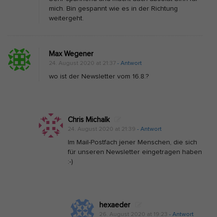
i
mich. Bin gespannt wie es in der Richtung
e
weitergeht.
r
t
Max Wegener
e
24. August 2020 at 21:37
- Antwort
“
wo ist der Newsletter vom 16.8.?
O
r
g
Chris Michalk
a
24. August 2020 at 21:39
- Antwort
n
Im Mail-Postfach jener Menschen, die sich
für unseren Newsletter eingetragen haben
:-)
hexaeder
26. August 2020 at 19:23
- Antwort