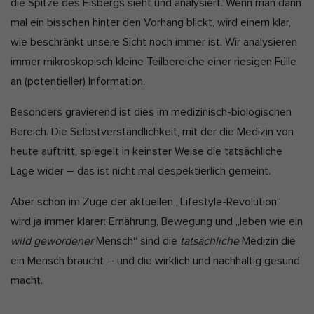
die Spitze des Eisbergs sieht und analysiert. Wenn man dann
a
Marketing-Cookies werden von Drittanbietern oder Publishern
mal ein bisschen hinter den Vorhang blickt, wird einem klar,
verwendet, um personalisierte Werbung anzuzeigen. Sie tun dies,
t
wie beschränkt unsere Sicht noch immer ist. Wir analysieren
indem sie Besucher über Websites hinweg verfolgen.
e
immer mikroskopisch kleine Teilbereiche einer riesigen Fülle
Cookie-Informationen anzeigen
an (potentieller) Information.
Ext
Externe Medien (2)
Besonders gravierend ist dies im medizinisch-biologischen
Inhalte von Videoplattformen und Social-Media-Plattformen werden
standardmäßig blockiert. Wenn Cookies von externen Medien
Bereich. Die Selbstverständlichkeit, mit der die Medizin von
akzeptiert werden, bedarf der Zugriff auf diese Inhalte keiner
heute auftritt, spiegelt in keinster Weise die tatsächliche
manuellen Einwilligung mehr.
Lage wider – das ist nicht mal despektierlich gemeint.
Cookie-Informationen anzeigen
Datenschutzerklärung
Impressum
Aber schon im Zuge der aktuellen „Lifestyle-Revolution“
wird ja immer klarer: Ernährung, Bewegung und „leben wie ein
wild gewordener
Mensch“ sind die
tatsächliche
Medizin die
ein Mensch braucht – und die wirklich und nachhaltig gesund
macht.