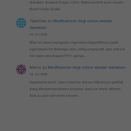
draußen. Andere Frage, Chris. Wann kommt euer neues
Buch? Viele Grüße
TakeTwo
zu
Medfluencer liegt schon wieder
daneben
24. Juli 2026
Was ist denn Instagram, irgendein Algorithmus spült
irgendwelche Beiträge rein, völlig ungeprüft, das soll ich
mir dann anschauen???? + genau…
Marco
zu
Medfluencer liegt schon wieder daneben
24. Juli 2026
Spannend auch, dass manche dieser Influencer gefühlt
ewig Medizinstudenten bleiben, weil sie ohne offiziell
Arzt zu sein viel mehr Unsinn…