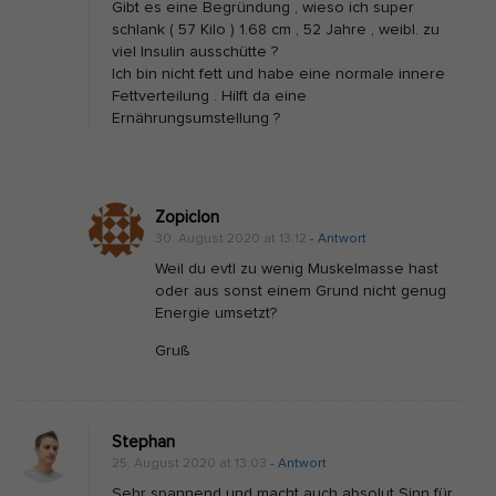
n
Gibt es eine Begründung , wieso ich super
n
schlank ( 57 Kilo ) 1.68 cm , 52 Jahre , weibl. zu
viel Insulin ausschütte ?
s
Ich bin nicht fett und habe eine normale innere
a
Fettverteilung . Hilft da eine
t
Ernährungsumstellung ?
i
o
n
Zopiclon
e
30. August 2020 at 13:12
- Antwort
l
Weil du evtl zu wenig Muskelmasse hast
oder aus sonst einem Grund nicht genug
l
Energie umsetzt?
:
Gruß
D
a
s
„
Stephan
25. August 2020 at 13:03
- Antwort
v
Sehr spannend und macht auch absolut Sinn für