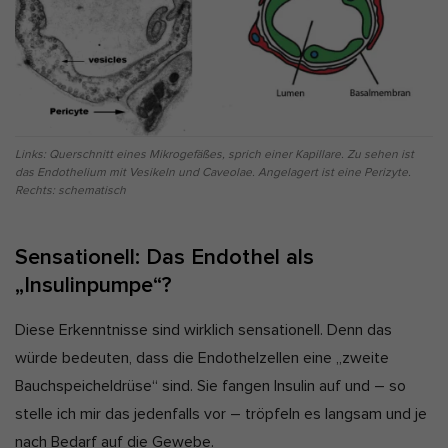
Links: Querschnitt eines Mikrogefäßes, sprich einer Kapillare. Zu sehen ist
das Endothelium mit Vesikeln und Caveolae. Angelagert ist eine Perizyte.
Rechts: schematisch
Sensationell: Das Endothel als
„Insulinpumpe“?
Diese Erkenntnisse sind wirklich sensationell. Denn das
würde bedeuten, dass die Endothelzellen eine „zweite
Bauchspeicheldrüse“ sind. Sie fangen Insulin auf und – so
stelle ich mir das jedenfalls vor – tröpfeln es langsam und je
nach Bedarf auf die Gewebe.