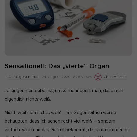
Alle akzeptieren
Auswahl verwenden
Nur essenzielle Cookies akzeptieren
Zurück
Datenschutzeinstellungen
Essenziell (7)
Essenzielle Cookies ermöglichen grundlegende Funktionen und sind
für die einwandfreie Funktion und die Sicherheit der Website
Sensationell: Das „vierte“ Organ
erforderlich.
Cookie-Informationen anzeigen
P
In
Gefäßgesundheit
24. August 2020
828 Views
Chris Michalk
u
Ano
Anonyme Statistiken (1)
Je länger man dabei ist, umso mehr spürt man, dass man
b
Statistik-Cookies erfassen Informationen anonym. Diese
eigentlich nichts weiß.
l
Informationen helfen uns zu verstehen, wie unsere Besucher unsere
Website nutzen. Wenn wir wissen, welche Seiten beliebter sind,
i
Nicht, weil man nichts weiß – im Gegenteil, ich würde
können wir unser Angebot besser auf unsere Besucher abstimmen.
s
behaupten, dass ich schon recht viel weiß – sondern
Cookie-Informationen anzeigen
h
einfach, weil man das Gefühl bekommt, dass man immer nur
Mar
Marketing (5)
D