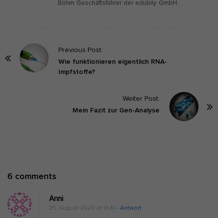
Böhm Geschäftsführer der edubily GmbH.
P
Previous Post:
o
Wie funktionieren eigentlich RNA-
Impfstoffe?
s
t
Weiter Post:
N
Mein Fazit zur Gen-Analyse
a
v
i
g
a
O
6 comments
t
n
i
Anni
S
o
25. August 2020 at 13:41
- Antwort
e