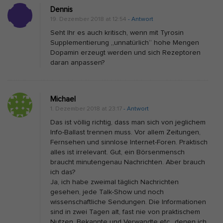
n
o
Dennis
I
n
19. Dezember 2018 at 12:54
- Antwort
n
Seht Ihr es auch kritisch, wenn mit Tyrosin
f
Supplementierung „unnatürlich“ hohe Mengen
Dopamin erzeugt werden und sich Rezeptoren
o
daran anpassen?
b
e
s
Michael
i
1. Dezember 2018 at 23:17
- Antwort
t
Das ist völlig richtig, dass man sich von jeglichem
Info-Ballast trennen muss. Vor allem Zeitungen,
y
Fernsehen und sinnlose Internet-Foren. Praktisch
:
alles ist irrelevant. Gut, ein Börsenmensch
I
braucht minutengenau Nachrichten. Aber brauch
ich das?
n
Ja, ich habe zweimal täglich Nachrichten
f
gesehen, jede Talk-Show und noch
o
wissenschaftliche Sendungen. Die Informationen
sind in zwei Tagen alt, fast nie von praktischem
r
Nutzen. Bekannte und Verwandte etc., denen ich