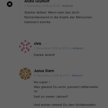
Andre Grünhoff
7. November 2018 at 10:44
- Antwort
Starker Artikel. Wenn man das doch
flächendeckend in die Köpfe der Menschen
hämmern könnte.
chris
7. November 2018 at 20:20
- Antwort
Danke André!
Justus Stern
8. November 2018 at 01:10
- Antwort
Na super !
Was glaubst Du wohl, passiert mittlerweile
?!?
Seit so vielen Jahren?
Und woher nimmst Du den Größenwahn,