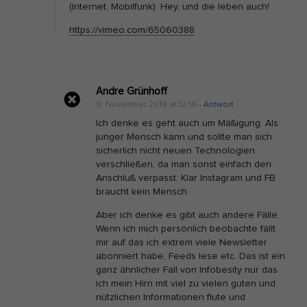
(Internet, Mobilfunk). Hey, und die leben auch!
a
https://vimeo.com/65060388
n
k
m
a
Andre Grünhoff
8. November 2018 at 12:16
- Antwort
c
Ich denke es geht auch um Mäßigung. Als
h
junger Mensch kann und sollte man sich
e
sicherlich nicht neuen Technologien
n
verschließen, da man sonst einfach den
Anschluß verpasst. Klar Instagram und FB
k
braucht kein Mensch.
a
Aber ich denke es gibt auch andere Fälle.
n
Wenn ich mich persönlich beobachte fällt
n
mir auf das ich extrem viele Newsletter
?
abonniert habe, Feeds lese etc. Das ist ein
ganz ähnlicher Fall von Infobesity nur das
ich mein Hirn mit viel zu vielen guten und
nützlichen Informationen flute und