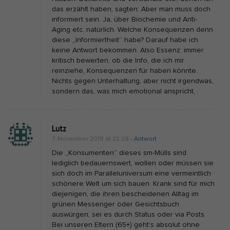
m
das erzählt haben, sagten: Aber man muss doch
a
informiert sein. Ja, über Biochemie und Anti-
Aging etc. natürlich. Welche Konsequenzen denn
t
diese „Informiertheit“ habe? Darauf habe ich
i
keine Antwort bekommen. Also Essenz: immer
o
kritisch bewerten, ob die Info, die ich mir
reinziehe, Konsequenzen für haben könnte.
n
Nichts gegen Unterhaltung, aber nicht irgendwas,
s
sondern das, was mich emotional anspricht,
f
l
Lutz
u
7. November 2018 at 22:28
- Antwort
t
Die „Konsumenten“ dieses sm-Mülls sind
,
lediglich bedauernswert, wollen oder müssen sie
d
sich doch im Paralleluniversum eine vermeintlich
schönere Welt um sich bauen. Krank sind für mich
i
diejenigen, die ihren bescheidenen Alltag im
e
grünen Messenger oder Gesichtsbuch
k
auswürgen, sei es durch Status oder via Posts.
Bei unseren Eltern (65+) geht’s absolut ohne
r