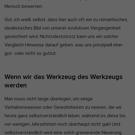
Mensch bewerten.
D
Marketing-Cookies werden von Drittanbietern oder Publishern
t
verwendet, um personalisierte Werbung anzuzeigen. Sie tun dies,
a
a
indem sie Besucher über Websites hinweg verfolgen.
Gut, ich weiß selbst, dass hier auch oft ein zu romantisches,
t
k
Cookie-Informationen anzeigen
idealistisches Bild von unserer evolutiven Vergangenheit
e
t
gezeichnet wird. Nichtsdestotrotz kann uns ein solcher
Ext
Externe Medien (2)
u
Vergleich Hinweise darauf geben, was uns prinzipiell eher
a
Inhalte von Videoplattformen und Social-Media-Plattformen werden
gut- oder nicht so guttut.
standardmäßig blockiert. Wenn Cookies von externen Medien
l
akzeptiert werden, bedarf der Zugriff auf diese Inhalte keiner
manuellen Einwilligung mehr.
i
s
Cookie-Informationen anzeigen
Wenn wir das Werkzeug des Werkzeugs
i
Datenschutzerklärung
Impressum
werden
e
r
Man muss nicht lange überlegen, um einige
t
Verhaltensweisen oder Gewohnheiten zu nennen, die wir
:
heute ganz selbstverständlich leben, während es diese bis
vor wenigen Jahrzehnten noch überhaupt nicht gab! Und
selbstverständlich wird eine solch gravierende Neuerung