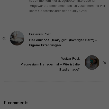
neben meinem hier ausgelebten Interesse für
"Angewandte Biochemie", bin ich zusammen mit Phil
Böhm Geschäftsführer der edubily GmbH.
P
Previous Post:
o
Der ominöse „leaky gut“ (löchriger Darm) –
Eigene Erfahrungen
s
t
Weiter Post:
N
Magnesium Transdermal – Wie ist die
a
Studienlage?
v
i
g
a
t
O
11 comments
i