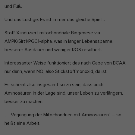
und Fuß.
t
Marketing-Cookies werden von Drittanbietern oder Publishern
verwendet, um personalisierte Werbung anzuzeigen. Sie tun dies,
:
indem sie Besucher über Websites hinweg verfolgen.
Und das Lustige: Es ist immer das gleiche Spiel…
Cookie-Informationen anzeigen
Stoff X induziert mitochondriale Biogenese via
Ext
Externe Medien (2)
AMPK/Sirt1/PGC1-alpha, was in langer Lebensspanne,
besserer Ausdauer und weniger ROS resultiert.
Inhalte von Videoplattformen und Social-Media-Plattformen werden
standardmäßig blockiert. Wenn Cookies von externen Medien
akzeptiert werden, bedarf der Zugriff auf diese Inhalte keiner
Interessanter Weise funktioniert das nach Gabe von BCAA
manuellen Einwilligung mehr.
nur dann, wenn NO, also Stickstoffmonoxid, da ist.
Cookie-Informationen anzeigen
Datenschutzerklärung
Impressum
Es scheint also insgesamt so zu sein, dass auch
Aminosäuren in der Lage sind, unser Leben zu verlängern,
besser zu machen.
„… Verjüngung der Mitochondrien mit Aminosäuren“ – so
heißt eine Arbeit.