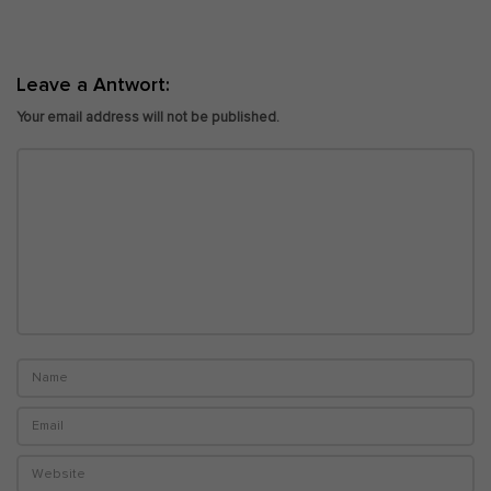
i
g
Leave a Antwort:
a
t
Your email address will not be published.
i
o
n