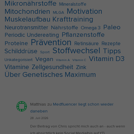
Mikronährstoffe
Mineralstoffe
Motivation
Mitochondrien
MLGA
Muskelaufbau Krafttraining
Paleo
Neurotransmitter
Nährstoffe
Omega 3
Pflanzenstoffe
Periodic Undereating
Prävention
Proteine
Retinsäure
Rezepte
Stoffwechsel
Tipps
Schilddrüse
Sport
Vitamin D3
Vegan
Unkategorisiert
Vitamin A
Vitamin C
Vitamine
Zellgesundheit
Zink
Über Genetisches Maximum
Matthias
zu
Medfluencer liegt schon wieder
daneben
28. Juli 2026
Der Beitrag von Chris spricht mich auch an - auch wenn
ich absichtlich kein Social Media(bis auf YT)