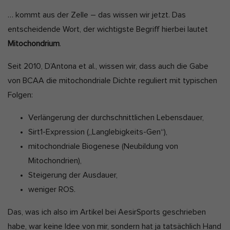
b
u
Alle akzeptieren
Auswahl verwenden
… kommt aus der Zelle – das wissen wir jetzt. Das
l
l
entscheidende Wort, der wichtigste Begriff hierbei lautet
i
e
Nur essenzielle Cookies akzeptieren
Mitochondrium
.
s
t
Zurück
h
z
Seit 2010, D’Antona et al., wissen wir, dass auch die Gabe
Datenschutzeinstellungen
D
t
Essenziell (7)
von BCAA die mitochondriale Dichte reguliert mit typischen
a
a
Essenzielle Cookies ermöglichen grundlegende Funktionen und sind
Folgen:
t
für die einwandfreie Funktion und die Sicherheit der Website
k
erforderlich.
e
Verlängerung der durchschnittlichen Lebensdauer,
t
Cookie-Informationen anzeigen
u
Sirt1-Expression („Langlebigkeits-Gen“),
Ano
Anonyme Statistiken (1)
a
mitochondriale Biogenese (Neubildung von
l
Mitochondrien),
Statistik-Cookies erfassen Informationen anonym. Diese
i
Informationen helfen uns zu verstehen, wie unsere Besucher unsere
Steigerung der Ausdauer,
Website nutzen. Wenn wir wissen, welche Seiten beliebter sind,
s
weniger ROS.
können wir unser Angebot besser auf unsere Besucher abstimmen.
i
Cookie-Informationen anzeigen
Das, was ich also im Artikel bei AesirSports geschrieben
e
Mar
Marketing (5)
habe, war keine Idee von mir, sondern hat ja tatsächlich Hand
r