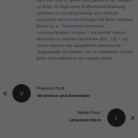
mich vor circa 15 Jahren dazu gebracht hat, Studien
zu lesen. In Folge einer Stoffwechselerkrankung
gründete ich den Blog edubily und verfasste
zusammen mit meinem Kollegen Phil Böhm mehrere
Bücher (u. a.
"Gesundheit optimieren,
Leistungsfähigkeit steigern"
). Ich machte meinen
Abschluss in zellulärer Biochemie (BSc, 1,0) – und
neben meinem hier ausgelebten Interesse für
"Angewandte Biochemie", bin ich zusammen mit Phil
Böhm Geschäftsführer der edubily GmbH.
P
Previous Post:
V
o
Verstehen und Anwenden
s
t
Weiter Post:
L
Leberwurstbrot
N
a
v