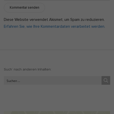
Diese Website verwendet Akismet, um Spam zu reduzieren.
Erfahren Sie, wie Ihre Kommentardaten verarbeitet werden.
S
Such‘ nach anderen Inhalten:
i
t
e
S
i
d