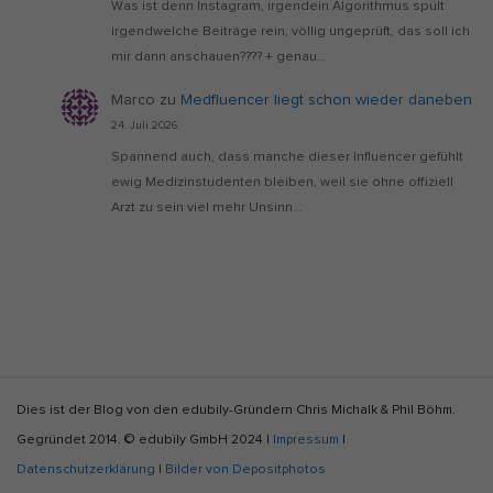
Was ist denn Instagram, irgendein Algorithmus spült
irgendwelche Beiträge rein, völlig ungeprüft, das soll ich
mir dann anschauen???? + genau…
Marco
zu
Medfluencer liegt schon wieder daneben
24. Juli 2026
Spannend auch, dass manche dieser Influencer gefühlt
ewig Medizinstudenten bleiben, weil sie ohne offiziell
Arzt zu sein viel mehr Unsinn…
S
Dies ist der Blog von den edubily-Gründern Chris Michalk & Phil Böhm.
i
Gegründet 2014. © edubily GmbH 2024 |
Impressum
|
t
Datenschutzerklärung
|
Bilder von Depositphotos
e