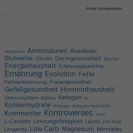
Arthur Schopenhauer
Aminosäuren
Ausdauer
Abnehmen
Blutwerte
Darmgesundheit
Citrullin
Dextrin
Energiehaushalt
Erfahrungsberichte
Ernährung
Evolution
Fette
Fettverbrennung
Frauengesundheit
Hormonhaushalt
Gefäßgesundheit
Ketogen
Immunsystem
Kaffee
KI
Kohlenhydrate
Kollagen
Kollagen Hydrolysat
Kontroverses
Kommentar
Kreatin
L-Carnitin
Leistungsfähigkeit
Leptin
Life Style
Low Carb
Magnesium
Mentales
Longevity