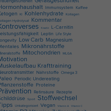
Gefäßgesundheit
rauengesundheit
Hormonhaushalt
Immunsystem
Kaffee
Kohlenhydrate
Ketogen
KI
Kollagen
Kommentar
ollagen Hydrolysat
Kontroverses
L-Carnitin
Kreatin
Leistungsfähigkeit
Leptin
Life Style
Low Carb
Magnesium
ongevity
Mikronährstoffe
Mentales
Mitochondrien
ineralstoffe
MLGA
Motivation
Muskelaufbau Krafttraining
Neurotransmitter
Nährstoffe
Omega 3
Paleo
Periodic Undereating
Pflanzenstoffe
Proteine
Prävention
Retinsäure
Rezepte
Stoffwechsel
Schilddrüse
Sport
Tipps
Vegan
Unkategorisiert
Vitamin A
Vitamin C