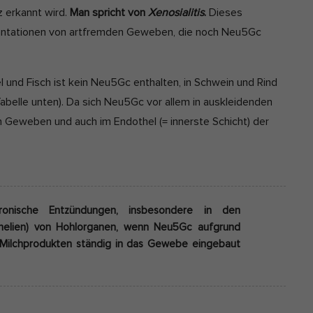
z erkannt wird.
Man spricht von
Xenosialitis
.
Dieses
lantationen von artfremden Geweben, die noch Neu5Gc
l und Fisch ist kein Neu5Gc enthalten, in Schwein und Rind
. Tabelle unten). Da sich Neu5Gc vor allem in auskleidenden
von Geweben und auch im Endothel (= innerste Schicht) der
hronische Entzündungen, insbesondere in den
thelien) von Hohlorganen, wenn Neu5Gc aufgrund
d Milchprodukten ständig in das Gewebe eingebaut