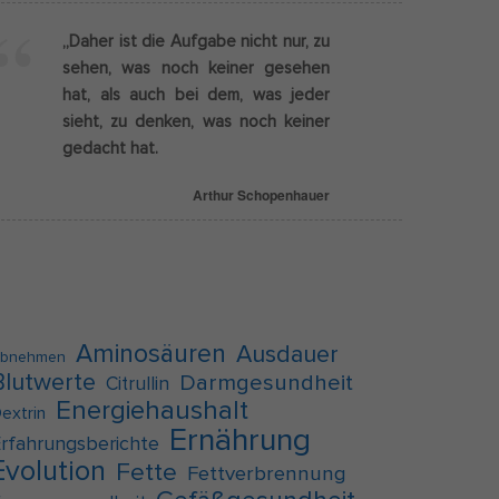
„Daher ist die Aufgabe nicht nur, zu
Externe Medien
sehen, was noch keiner gesehen
hat, als auch bei dem, was jeder
g
sieht, zu denken, was noch keiner
f auf
gedacht hat.
Arthur Schopenhauer
pressum
Aminosäuren
Ausdauer
bnehmen
Blutwerte
Darmgesundheit
Citrullin
Energiehaushalt
extrin
Ernährung
rfahrungsberichte
Evolution
Fette
Fettverbrennung