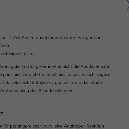
Z
; T-Zell-Proliferation) für bestimmte Erreger, aber
d
hier
)
erfähigkeit (
hier
)
ntstehung der Gattung Homo eher nicht die Ausdauerläufer
prinzipiell vermehrt dadurch aus, dass sie auch längere
 das vielleicht katalysiert, genau so wie das starke
= Verdreifachung des Schädelvolumens).
in
 Körper angereichert wird, eine Antikörper-Reaktion