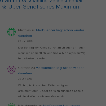
Vitamin D3
Vitamine
Zellgesundheit
Über Genetisches Maximum
ink
Matthias
zu
Medfluencer liegt schon wieder
daneben
28. Juli 2026
Der Beitrag von Chris spricht mich auch an - auch
wenn ich absichtlich kein Social Media(bis auf YT)
habe/betreibe oder…
Carmen
zu
Medfluencer liegt schon wieder
daneben
26. Juli 2026
Wichtig ist in solchen Fällen ruhig zu
argumentieren. Jeder der sich auf diese Kanäle
einlässt könnte wissen, das er sich…
Nils Haendel
zu
Medfluencer liegt schon