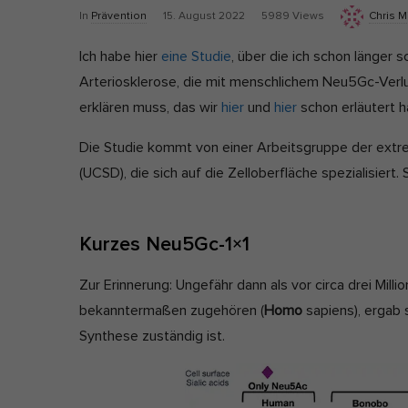
P
In
Prävention
15. August 2022
5989 Views
Chris M
u
Ext
Ich habe hier
eine Studie
, über die ich schon länger 
b
Arteriosklerose, die mit menschlichem Neu5Gc-Verlu
Inha
l
bloc
erklären muss, das wir
hier
und
hier
schon erläutert 
i
dies
s
Die Studie kommt von einer Arbeitsgruppe der ext
h
(UCSD), die sich auf die Zelloberfläche spezialisiert.
D
a
t
Kurzes Neu5Gc-1×1
e
Zur Erinnerung: Ungefähr dann als vor circa drei Mil
bekanntermaßen zugehören (
Homo
sapiens), ergab 
Synthese zuständig ist.