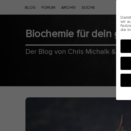
BLOG
FORUM
ARCHIV
SUCHE
Damit
wir a
Nutze
die I
Biochemie für dein g
Cooki
Der Blog von Chris Michalk & Phil
Hier 
Einwi
anzei
Al