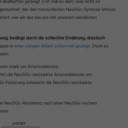
 Fabelhaftes gezeigt. Erst mal zu dem, was nicht so
m gezüchtet, der den menschlichen Neu5Gc-Syntese-Verlust
tert, wie wir das bei uns mit unserem westlichen
ng, bedingt durch die schlechte Ernährung, drastisch
uppe in
einer vorigen Arbeit schon mal gezeigt
. Doch es
nden:
ehr stark vor Arteriosklerose.
rt die Neu5Gc-verstärkte Arteriosklerose um.
Gc-Fütterung schwächt die Neu5Gc-verstärkte
 die Neu5Gc-Abstinenz nach einer Neu5Gc-reichen
nnte.