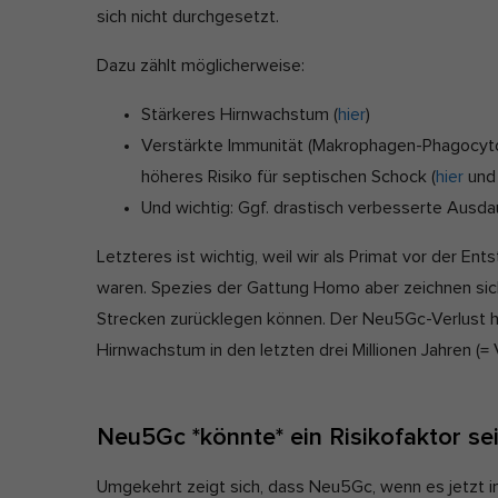
sich nicht durchgesetzt.
Dazu zählt möglicherweise:
Stärkeres Hirnwachstum (
hier
)
Verstärkte Immunität (Makrophagen-Phagocytose
höheres Risiko für septischen Schock (
hier
un
Und wichtig: Ggf. drastisch verbesserte Ausdau
Letzteres ist wichtig, weil wir als Primat vor der E
waren. Spezies der Gattung Homo aber zeichnen sich 
Strecken zurücklegen können. Der Neu5Gc-Verlust hat
Hirnwachstum in den letzten drei Millionen Jahren (
Neu5Gc *könnte* ein Risikofaktor se
Umgekehrt zeigt sich, dass Neu5Gc, wenn es jetzt im