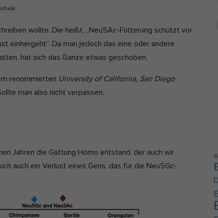
ichalk
Cookie-Informationen anzeigen
erne Medien (2)
schreiben wollte. Die heißt, „Neu5Ac-Fütterung schützt vor
st einhergeht“. Da man jedoch das eine oder andere
lte von Videoplattformen und Social-Media-Plattformen werden standardmäßi
kiert. Wenn Cookies von externen Medien akzeptiert werden, bedarf der Zugrif
hatten, hat sich das Ganze etwas geschoben.
e Inhalte keiner manuellen Einwilligung mehr.
Cookie-Informationen anzeigen
rem renommierten
University of California, San Diego
 Sollte man also nicht verpassen.
Datenschutzerklärung
Im
lionen Jahren die Gattung Homo entstand, der auch wir
A
sich auch ein Verlust eines Gens, das für die Neu5Gc-
D
E