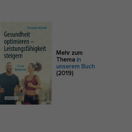
S
Zurück
e
Mehr zum
Thema
in
Anonyme Statistiken
unserem Buch
(2019)
zu
Marketing
sites