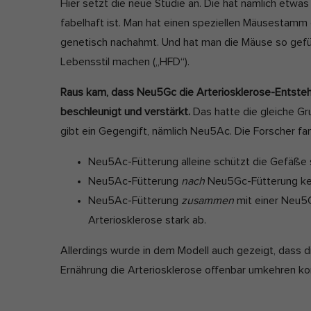
Hier setzt die neue Studie an. Die hat nämlich etwas
fabelhaft ist. Man hat einen speziellen Mäusestam
genetisch nachahmt. Und hat man die Mäuse so gefüt
Lebensstil machen („HFD“).
Raus kam, dass Neu5Gc die Arteriosklerose-Entstehu
beschleunigt und verstärkt.
Das hatte die gleiche Gr
gibt ein Gegengift, nämlich Neu5Ac. Die Forscher fa
Neu5Ac-Fütterung alleine schützt die Gefäße s
Neu5Ac-Fütterung
nach
Neu5Gc-Fütterung keh
Neu5Ac-Fütterung
zusammen
mit einer Neu5
Arteriosklerose stark ab.
Allerdings wurde in dem Modell auch gezeigt, dass
Ernährung die Arteriosklerose offenbar umkehren ko