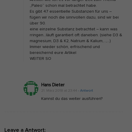
„Paleo“ schon mal betrachtet habe.
Es gibt 47 essentielle Substanzen für uns –
fügen wir noch die sinnvollen dazu, sind wir bei
über 90.
eine einzelne Substanz betrachtet – kann was
rringen…läuft garantiert oft daneben. (siehe D3 &
magnesium, D3 & K2, Natrium & Kalium,…,…)
Immer wieder schön, erfrischend und
bereichernd eure Artikel
WEITER SO
Hans Dieter
21. März 2018 at 23:44
- Antwort
Kannst du das weiter ausführen?
Leave a Antwort: