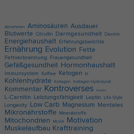
Aminosäuren
Ausdauer
Abnehmen
Blutwerte
Darmgesundheit
Citrullin
Dextrin
Energiehaushalt
Erfahrungsberichte
Ernährung
Evolution
Fette
Fettverbrennung
Frauengesundheit
Hormonhaushalt
Gefäßgesundheit
Ketogen
Immunsystem
Kaffee
KI
Kohlenhydrate
Kollagen
Kollagen Hydrolysat
Kontroverses
Kommentar
Kreatin
L-Carnitin
Leistungsfähigkeit
Leptin
Life Style
Low Carb
Magnesium
Mentales
Longevity
Mikronährstoffe
Mineralstoffe
Motivation
Mitochondrien
MLGA
Muskelaufbau Krafttraining