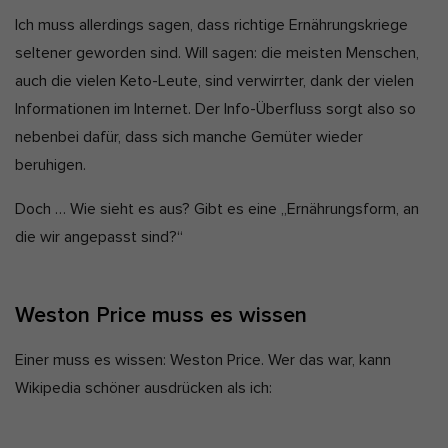
D
a
Ich muss allerdings sagen, dass richtige Ernährungskriege
Marketing-Cookies werden von Drittanbietern oder Publishern
verwendet, um personalisierte Werbung anzuzeigen. Sie tun dies,
a
k
seltener geworden sind. Will sagen: die meisten Menschen,
indem sie Besucher über Websites hinweg verfolgen.
t
t
auch die vielen Keto-Leute, sind verwirrter, dank der vielen
Cookie-Informationen anzeigen
e
u
Informationen im Internet. Der Info-Überfluss sorgt also so
Ext
Externe Medien (2)
a
nebenbei dafür, dass sich manche Gemüter wieder
l
beruhigen.
Inhalte von Videoplattformen und Social-Media-Plattformen werden
standardmäßig blockiert. Wenn Cookies von externen Medien
i
akzeptiert werden, bedarf der Zugriff auf diese Inhalte keiner
Doch … Wie sieht es aus? Gibt es eine „Ernährungsform, an
s
manuellen Einwilligung mehr.
die wir angepasst sind?“
i
Cookie-Informationen anzeigen
e
Datenschutzerklärung
Impressum
r
Weston Price muss es wissen
t
:
Einer muss es wissen: Weston Price. Wer das war, kann
Wikipedia schöner ausdrücken als ich: