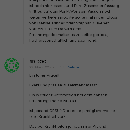
komplett lesen mit Übersetzung von Googel.Es
ist hochinteressant und Eure Zusammenfassung
trifft es auf dem Punkt.Wer sein Wissen noch
weiter vertiefen möchte sollte mal in den Blogs
von Denise Minger oder Stephan Guyenet
vorbeischauen.Da wird dem
Ernährungsdogmatismus zu Leibe gerückt,
hochwissenschaftlich und spannend.
4D-DOC
23. März 2018 at 17:36
- Antwort
Ein toller Artikel!
Exakt und präzise zusammengefasst.
Ein wichtiger Unterschied bei dem ganzen
Ernährungsthema ist auch:
ist jemand GESUND oder liegt möglicherweise
eine Krankheit vor?
Das bei Krankheiten je nach ihrer Art und