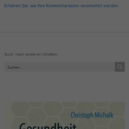
Erfahren Sie, wie Ihre Kommentardaten verarbeitet werden.
S
Such‘ nach anderen Inhalten:
i
t
e
S
i
d
e
b
a
r