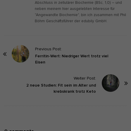
Abschluss in zellulärer Biochemie (BSc, 1,0) – und
neben meinem hier ausgelebten Interesse für
"Angewandte Biochemie", bin ich zusammen mit Phil
Böhm Geschäftsführer der edubily GmbH.
P
Previous Post:
o
Ferritin-Wert: Niedriger Wert trotz viel
Eisen
s
t
Weiter Post:
N
2 neue Studien: Fit sein im Alter und
a
krebskrank trotz Keto
v
i
g
a
t