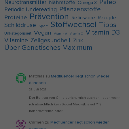
Paleo
Neurotransmitter
Nährstoffe
Omega 3
Pflanzenstoffe
Periodic Undereating
Prävention
Proteine
Retinsäure
Rezepte
Stoffwechsel
Tipps
Schilddrüse
Sport
Vitamin D3
Vegan
Unkategorisiert
Vitamin A
Vitamin C
Vitamine
Zellgesundheit
Zink
Über Genetisches Maximum
Matthias
zu
Medfluencer liegt schon wieder
daneben
28. Juli 2026
Der Beitrag von Chris spricht mich auch an - auch wenn
ich absichtlich kein Social Media(bis auf YT)
habe/betreibe oder…
Carmen
zu
Medfluencer liegt schon wieder
daneben