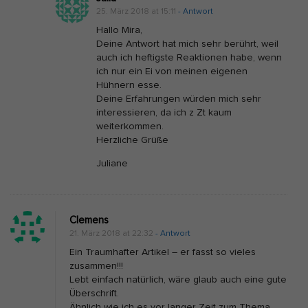
25. März 2018 at 15:11
- Antwort
Hallo Mira,
Deine Antwort hat mich sehr berührt, weil
auch ich heftigste Reaktionen habe, wenn
ich nur ein Ei von meinen eigenen
Hühnern esse.
Deine Erfahrungen würden mich sehr
interessieren, da ich z Zt kaum
weiterkommen.
Herzliche Grüße
Juliane
Clemens
21. März 2018 at 22:32
- Antwort
Ein Traumhafter Artikel – er fasst so vieles
zusammen!!!
Lebt einfach natürlich, wäre glaub auch eine gute
Überschrift.
Ähnlich wie ich es vor langer Zeit zum Thema