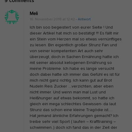
O
9 comments
i
n
o
Meli
D
n
16. November 2018 at 12:42
- Antwort
i
Ich bin soo begeistert von eurer Seite ! Und
e
dieser Artikel hat mich so bestätigt !!! Es fällt mir
ein Stein vom Herzen mal so etwas vernünftiges
e
zu lesen. Bin eigentlich großer Strunz Fan und
i
von seiner kompetenten Art auch sehr
n
überzeugt, doch in Sachen Ernährung hatte ich
mit seiner absolut ketogenen Ernährung so
e
meine Probleme. Ich habe es lange versucht
E
doch dabei hatte ich immer das Gefühl es ist für
r
mich nicht ganz richtig. Ich kann gut auf Brot
Nudeln Reis Zucker ….verzichten, aber eben
n
nicht immer. Und wenn man mal Lust und
ä
Heißhunger auf etwas bekommt, so hatte ich
h
gleich ein mega schlechtes Gewissen- da laut
Strunz das schon eine kleine Tragödie ist…..
r
Hat jemand ähnliche Erfahrungen gemacht? Ich
u
treibe sehr viel Sport ( laufen – Krafttraining –
n
schwimmen..) doch ich fand das in der Zeit der