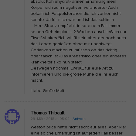
absolut Kohlehydrat- armen Ernährung mein
g
Körper sich zum negativen veränderte- Auch
s
bekam ich Fettpölsterchen die ich vorher nicht
f
kannte. Ja für mich war und ist das schlimm
….Herr Strunz empfiehlt in so einem Fall immer
o
seinen Geheimplan – 2 Wochen auschließlich nur
r
Eiweißshakes !!Ich will fit sein aber dennoch auch
m
das Leben genießen ohne mir unentwegt
Gedanken machen zu müssen ob das richtig
f
oder falsch ist -Das Krebsrisiko oder ein anderes
ü
Krankheitsrisiko nun steigt.
Deswegen nochmal DANKE für eure Art zu
r
informieren und die große Mühe die ihr euch
u
macht.
n
Liebe Grüße Meli
s
M
e
Thomas Thibault
n
29. März 2018 at 05:02
- Antwort
s
Weston price hatte nicht recht auf alles. Aber klar
eine solche Ernährung ist auf jeden Fall besser
c