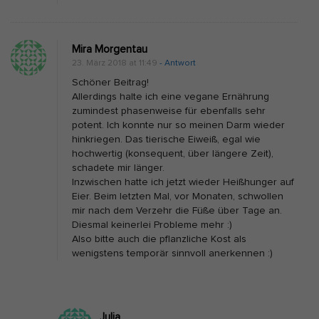
Mira Morgentau
23. März 2018 at 11:49
- Antwort
Schöner Beitrag!
Allerdings halte ich eine vegane Ernährung
zumindest phasenweise für ebenfalls sehr
potent. Ich konnte nur so meinen Darm wieder
hinkriegen. Das tierische Eiweiß, egal wie
hochwertig (konsequent, über längere Zeit),
schadete mir länger.
Inzwischen hatte ich jetzt wieder Heißhunger auf
Eier. Beim letzten Mal, vor Monaten, schwollen
mir nach dem Verzehr die Füße über Tage an.
Diesmal keinerlei Probleme mehr :)
Also bitte auch die pflanzliche Kost als
wenigstens temporär sinnvoll anerkennen :)
Julia