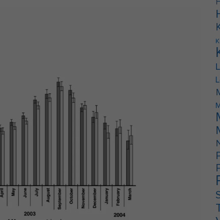
F
K
L
M