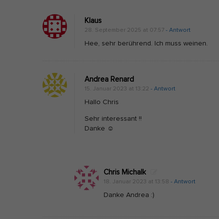
n
i
V
g
Klaus
i
a
28. September 2025 at 07:57
- Antwort
t
t
Hee, sehr berührend. Ich muss weinen.
a
i
m
o
Andrea Renard
i
n
15. Januar 2023 at 13:22
- Antwort
n
Hallo Chris
D
Sehr interessant !!
&
Danke ☺️
K
r
a
Chris Michalk
f
18. Januar 2023 at 13:58
- Antwort
t
Danke Andrea :)
s
t