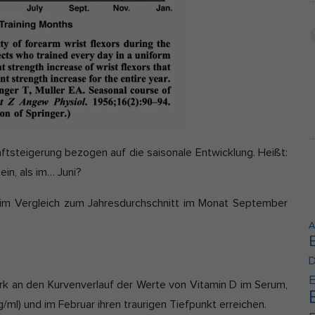
Cookie-Informationen anzeigen
erne Medien (2)
lte von Videoplattformen und Social-Media-Plattformen werden standardmäßi
kiert. Wenn Cookies von externen Medien akzeptiert werden, bedarf der Zugrif
e Inhalte keiner manuellen Einwilligung mehr.
Cookie-Informationen anzeigen
Datenschutzerklärung
Im
aftsteigerung bezogen auf die saisonale Entwicklung. Heißt:
in, als im… Juni?
s im Vergleich zum Jahresdurchschnitt im Monat September
A
D
E
ark an den Kurvenverlauf der Werte von Vitamin D im Serum,
ml) und im Februar ihren traurigen Tiefpunkt erreichen.