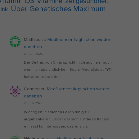
Vitamin D3
Vitamine
Zellgesundheit
Über Genetisches Maximum
ink
Matthias
zu
Medfluencer liegt schon wieder
daneben
28. Juli 2026
Der Beitrag von Chris spricht mich auch an - auch
wenn ich absichtlich kein Social Media(bis auf YT)
habe/betreibe oder…
Carmen
zu
Medfluencer liegt schon wieder
daneben
26. Juli 2026
Wichtig ist in solchen Fällen ruhig zu
argumentieren. Jeder der sich auf diese Kanäle
einlässt könnte wissen, das er sich…
Nils Haendel
zu
Medfluencer liegt schon