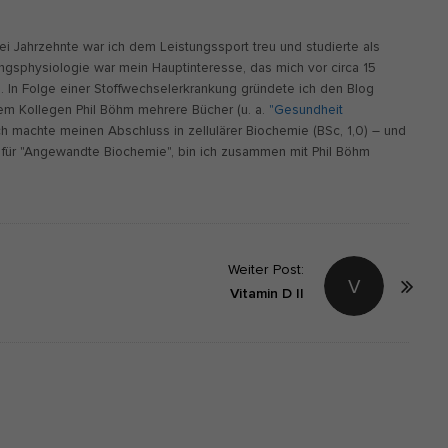
wei Jahrzehnte war ich dem Leistungssport treu und studierte als
ungsphysiologie war mein Hauptinteresse, das mich vor circa 15
n. In Folge einer Stoffwechselerkrankung gründete ich den Blog
m Kollegen Phil Böhm mehrere Bücher (u. a.
"Gesundheit
Ich machte meinen Abschluss in zellulärer Biochemie (BSc, 1,0) – und
für "Angewandte Biochemie", bin ich zusammen mit Phil Böhm
Weiter Post:
V
Vitamin D II