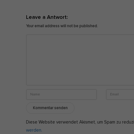
e
i
Leave a Antwort:
g
Your email address will not be published.
e
r
u
n
g
Diese Website verwendet Akismet, um Spam zu reduz
werden.