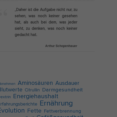
„Daher ist die Aufgabe nicht nur, zu
Externe Medien
sehen, was noch keiner gesehen
hat, als auch bei dem, was jeder
g
sieht, zu denken, was noch keiner
f auf
gedacht hat.
Arthur Schopenhauer
pressum
Aminosäuren
Ausdauer
bnehmen
Blutwerte
Darmgesundheit
Citrullin
Energiehaushalt
extrin
Ernährung
rfahrungsberichte
Evolution
Fette
Fettverbrennung