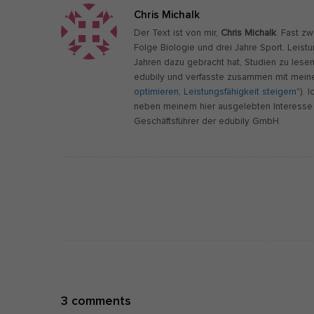
Chris Michalk
Der Text ist von mir,
Chris Michalk
. Fast z
Folge Biologie und drei Jahre Sport. Leist
Jahren dazu gebracht hat, Studien zu lese
edubily und verfasste zusammen mit meine
optimieren, Leistungsfähigkeit steigern"
). 
neben meinem hier ausgelebten Interesse 
Geschäftsführer der edubily GmbH.
P
o
s
t
N
a
O
v
3 comments