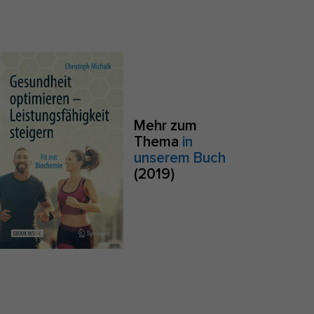
S
Zurück
e
Mehr zum
Thema
in
Anonyme Statistiken
unserem Buch
(2019)
zu
Marketing
sites