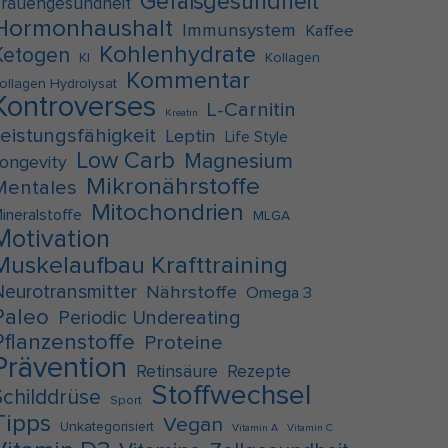
Gefäßgesundheit
rauengesundheit
Hormonhaushalt
Immunsystem
Kaffee
Kohlenhydrate
Ketogen
KI
Kollagen
Kommentar
ollagen Hydrolysat
Kontroverses
L-Carnitin
Kreatin
Leistungsfähigkeit
Leptin
Life Style
Low Carb
Magnesium
ongevity
Mikronährstoffe
Mentales
Mitochondrien
ineralstoffe
MLGA
Motivation
Muskelaufbau Krafttraining
Neurotransmitter
Nährstoffe
Omega 3
Paleo
Periodic Undereating
Pflanzenstoffe
Proteine
Prävention
Retinsäure
Rezepte
Stoffwechsel
Schilddrüse
Sport
Tipps
Vegan
Unkategorisiert
Vitamin A
Vitamin C