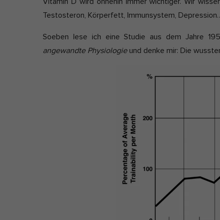
Vitamin D wird ohnehin immer wichtiger. Wir wis
l
Testosteron, Körperfett, Immunsystem, Depression…
i
Nu
s
Soeben lese ich eine Studie aus dem Jahre 1954 
Daten
h
Esse
angewandte Physiologie
und denke mir: Die wussten
D
Esse
einw
a
t
e
Ano
Stat
vers
Seit
abst
Mar
Mark
pers
hinw