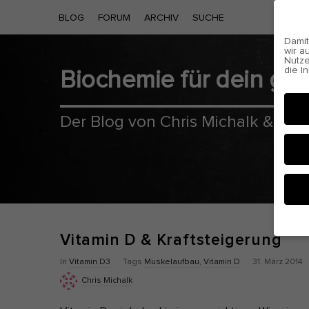
BLOG
FORUM
ARCHIV
SUCHE
Damit
wir a
Nutze
die I
Biochemie für dein g
Cooki
Der Blog von Chris Michalk & Phil
Vitamin D & Kraftsteigerung
Hier 
P
In
Vitamin D3
Tags
Muskelaufbau
,
Vitamin D
31. März 2014
Einwi
anzei
u
Chris Michalk
b
Al