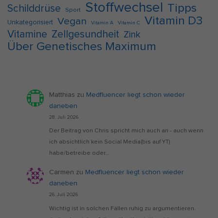
Stoffwechsel
Tipps
Schilddrüse
Sport
Vitamin D3
Vegan
Unkategorisiert
Vitamin A
Vitamin C
Vitamine
Zellgesundheit
Zink
Über Genetisches Maximum
Matthias
zu
Medfluencer liegt schon wieder
daneben
28. Juli 2026
Der Beitrag von Chris spricht mich auch an - auch wenn
ich absichtlich kein Social Media(bis auf YT)
habe/betreibe oder…
Carmen
zu
Medfluencer liegt schon wieder
daneben
26. Juli 2026
Wichtig ist in solchen Fällen ruhig zu argumentieren.