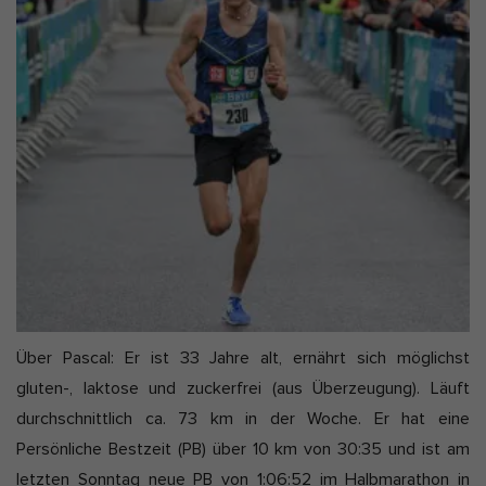
t
a
Marketing-Cookies werden von Drittanbietern oder Publishern
a
verwendet, um personalisierte Werbung anzuzeigen. Sie tun dies,
t
k
indem sie Besucher über Websites hinweg verfolgen.
e
t
Cookie-Informationen anzeigen
u
Ext
Externe Medien (2)
a
l
Inhalte von Videoplattformen und Social-Media-Plattformen werden
standardmäßig blockiert. Wenn Cookies von externen Medien
i
akzeptiert werden, bedarf der Zugriff auf diese Inhalte keiner
manuellen Einwilligung mehr.
s
Cookie-Informationen anzeigen
i
e
Datenschutzerklärung
Impressum
r
t
Über Pascal: Er ist 33 Jahre alt, ernährt sich möglichst
:
gluten-, laktose und zuckerfrei (aus Überzeugung). Läuft
durchschnittlich ca. 73 km in der Woche. Er hat eine
Persönliche Bestzeit (PB) über 10 km von 30:35 und ist am
letzten Sonntag neue PB von 1:06:52 im Halbmarathon in