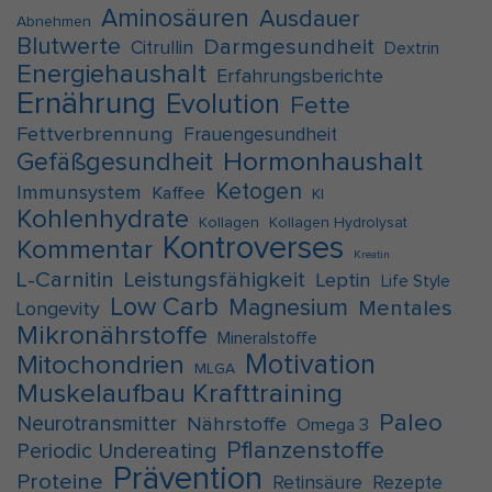
Aminosäuren
Ausdauer
Abnehmen
Blutwerte
Darmgesundheit
Citrullin
Dextrin
Energiehaushalt
Erfahrungsberichte
Ernährung
Evolution
Fette
Fettverbrennung
Frauengesundheit
Hormonhaushalt
Gefäßgesundheit
Ketogen
Immunsystem
Kaffee
KI
Kohlenhydrate
Kollagen
Kollagen Hydrolysat
Kontroverses
Kommentar
Kreatin
L-Carnitin
Leistungsfähigkeit
Leptin
Life Style
Low Carb
Magnesium
Mentales
Longevity
Mikronährstoffe
Mineralstoffe
Motivation
Mitochondrien
MLGA
Muskelaufbau Krafttraining
Paleo
Neurotransmitter
Nährstoffe
Omega 3
Pflanzenstoffe
Periodic Undereating
Prävention
Proteine
Retinsäure
Rezepte