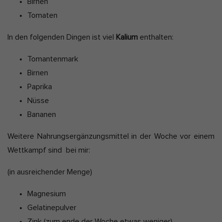
Birnen
Tomaten
In den folgenden Dingen ist viel
Kalium
enthalten:
Tomantenmark
Birnen
Paprika
Nüsse
Bananen
Weitere Nahrungsergänzungsmittel in der Woche vor einem
Wettkampf sind bei mir:
(in ausreichender Menge)
Magnesium
Gelatinepulver
Zink (zum ende der Woche etwas weniger)