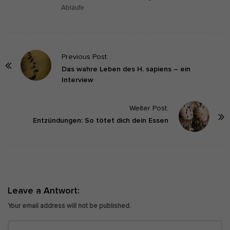
Abläufe.
P
Previous Post:
o
Das wahre Leben des H. sapiens – ein
Interview
s
t
Weiter Post:
N
Entzündungen: So tötet dich dein Essen
a
v
i
g
a
Leave a Antwort:
t
Your email address will not be published.
i
o