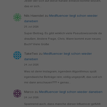
Jeder der sich auf diese Kanäle einlässt könnte wissen,
das er sich…
Nils Haendel
zu
Medfluencer liegt schon wieder
daneben
25. Juli 2026
Super Beitrag. Es gibt wirklich viele Pseudowissende da
draußen. Andere Frage, Chris. Wann kommt euer neues
Buch? Viele Grüße
TakeTwo
zu
Medfluencer liegt schon wieder
daneben
24. Juli 2026
Was ist denn Instagram, irgendein Algorithmus spült
irgendwelche Beiträge rein, völlig ungeprüft, das soll ich
mir dann anschauen???? + genau…
Marco
zu
Medfluencer liegt schon wieder daneben
24. Juli 2026
Spannend auch, dass manche dieser Influencer gefühlt