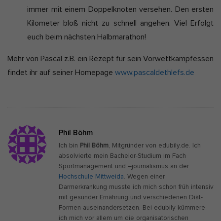
immer mit einem Doppelknoten versehen. Den ersten
Kilometer bloß nicht zu schnell angehen. Viel Erfolgt
euch beim nächsten Halbmarathon!
Mehr von Pascal z.B. ein Rezept für sein Vorwettkampfessen
findet ihr auf seiner Homepage
www.pascaldethlefs.de
Phil Böhm
Ich bin
Phil Böhm
, Mitgründer von edubily.de. Ich
absolvierte mein Bachelor-Studium im Fach
Sportmanagement und –journalismus an der
Hochschule Mittweida
. Wegen einer
Darmerkrankung musste ich mich schon früh intensiv
mit gesunder Ernährung und verschiedenen Diät-
Formen auseinandersetzen. Bei edubily kümmere
ich mich vor allem um die organisatorischen