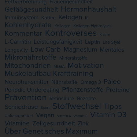
Fettverbrennung
Frauengesundheit
Hormonhaushalt
Gefäßgesundheit
Ketogen
Immunsystem
Kaffee
KI
Kohlenhydrate
Kollagen
Kollagen Hydrolysat
Kontroverses
Kommentar
Kreatin
L-Carnitin
Leistungsfähigkeit
Leptin
Life Style
Low Carb
Magnesium
Mentales
Longevity
Mikronährstoffe
Mineralstoffe
Motivation
Mitochondrien
MLGA
Muskelaufbau Krafttraining
Paleo
Neurotransmitter
Nährstoffe
Omega 3
Pflanzenstoffe
Proteine
Periodic Undereating
Prävention
Retinsäure
Rezepte
Stoffwechsel
Tipps
Schilddrüse
Sport
Vitamin D3
Vegan
Unkategorisiert
Vitamin A
Vitamin C
Vitamine
Zellgesundheit
Zink
Über Genetisches Maximum