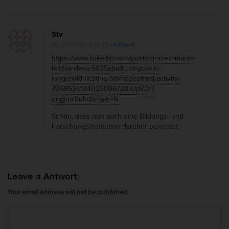
Stv
16. Juli 2025 at 10:47
- Antwort
https://www.linkedin.com/posts/dr-med-marco-
leitzke-desa-5635aba8_longcovid-
longcovidnicotine-biomedcentral-activity-
7068534134029086720-UpVD/?
originalSubdomain=lk
Schön, dass nun auch eine Bildungs- und
Forschungsinstitution darüber berichtet.
Leave a Antwort:
Your email address will not be published.