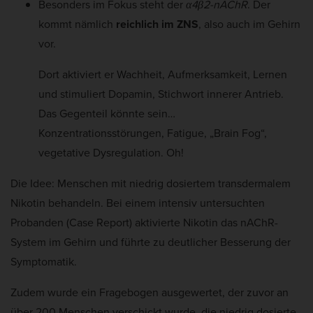
Besonders im Fokus steht der
α4β2-nAChR
. Der
kommt nämlich
reichlich im ZNS
, also auch im Gehirn
vor.
Dort aktiviert er Wachheit, Aufmerksamkeit, Lernen
und stimuliert Dopamin, Stichwort innerer Antrieb.
Das Gegenteil könnte sein…
Konzentrationsstörungen, Fatigue, „Brain Fog“,
vegetative Dysregulation. Oh!
Die Idee: Menschen mit niedrig dosiertem transdermalem
Nikotin behandeln. Bei einem intensiv untersuchten
Probanden (Case Report) aktivierte Nikotin das nAChR-
System im Gehirn und führte zu deutlicher Besserung der
Symptomatik.
Zudem wurde ein Fragebogen ausgewertet, der zuvor an
über 200 Menschen verschickt wurde, die niedrig dosierte