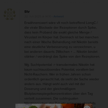
n
g
Stv
22. Juli 2025 at 14:10
- Antwort
C
Erwähnenswert wäre vlt noch betreffend LongC /
o
die virale Blockade der Rezeptoren durch Spike,
v
dass kein Proband die exakt gleiche Menge /
Viruslast im Körper hat. Demnach ist bei manchen
i
nach einer Woche Behandlung mit Nikotin bereits
d
eine deutliche Verbesserung zu verzeichnen, u
?
bei anderen dauerts 3Wochen + … Nikotin bindet
stärker / verdrängt das Spike von den Rezeptoren.
)
Wg. Suchtpotential -> transdermales Nikotin hat
kaum suchtauslösendes Potential, vorallem bei
Nicht-Rauchern. Wer in frühen Jahren schon
ordentlich geraucht hat, da sieht die Sache wieder
anders aus. Hängt wohl auch viel mit der
Doserung und der gleichmäßigem
Blutplasmaspiegelkonzentration über den Tag
verteilt zusammen. Die sublingualen
Nikotinpouches aka Zyn etc erzeugen ebenfalls