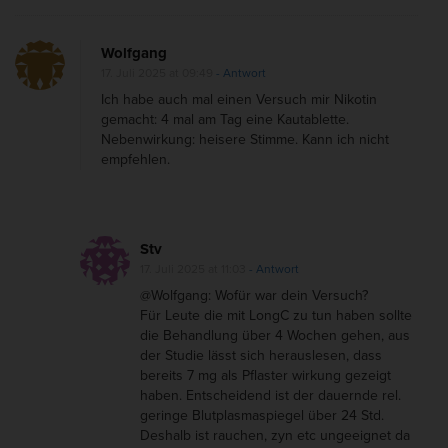
Wolfgang
17. Juli 2025 at 09:49
- Antwort
Ich habe auch mal einen Versuch mir Nikotin
gemacht: 4 mal am Tag eine Kautablette.
Nebenwirkung: heisere Stimme. Kann ich nicht
empfehlen.
Stv
17. Juli 2025 at 11:03
- Antwort
@Wolfgang: Wofür war dein Versuch?
Für Leute die mit LongC zu tun haben sollte
die Behandlung über 4 Wochen gehen, aus
der Studie lässt sich herauslesen, dass
bereits 7 mg als Pflaster wirkung gezeigt
haben. Entscheidend ist der dauernde rel.
geringe Blutplasmaspiegel über 24 Std.
Deshalb ist rauchen, zyn etc ungeeignet da