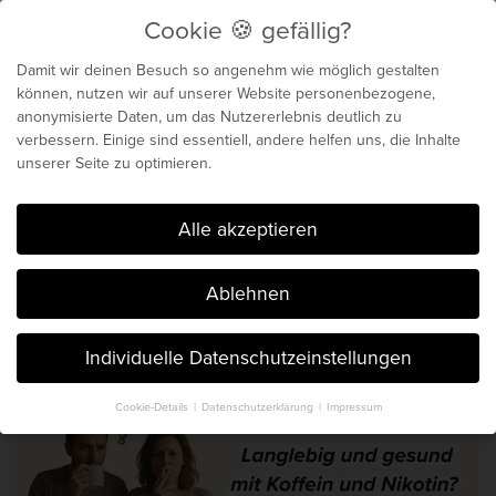
Cookie 🍪 gefällig?
Menu
Damit wir deinen Besuch so angenehm wie möglich gestalten
können, nutzen wir auf unserer Website personenbezogene,
anonymisierte Daten, um das Nutzererlebnis deutlich zu
Biochemie für dein
verbessern. Einige sind essentiell, andere helfen uns, die Inhalte
unserer Seite zu optimieren.
genetisches Maximum
Cookie 🍪 gefällig?
Alle akzeptieren
Der Blog von Chris Michalk & Phil
Ablehnen
Böhm. Seit 2014.
Individuelle Datenschutzeinstellungen
Cookie-Details
Datenschutzerklärung
Impressum
Datenschutzeinstellungen
Hier finden Sie eine Übersicht über alle verwendeten Cookies. Sie
können Ihre Einwilligung zu ganzen Kategorien geben oder sich