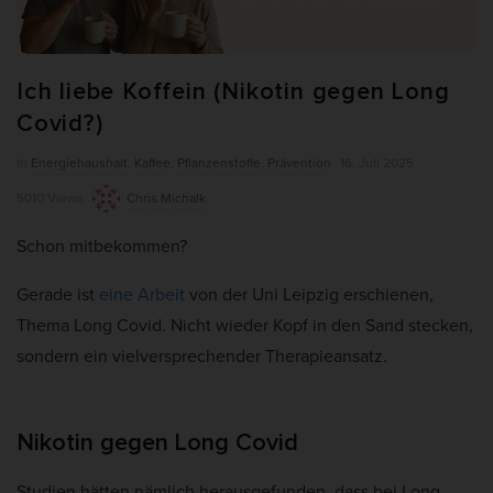
weitere Informationen anzeigen lassen und so nur bestimmte
Cookies auswählen.
Ich liebe Koffein (Nikotin gegen Long
Alle akzeptieren
Auswahl verwenden
Covid?)
Nur essenzielle Cookies akzeptieren
P
In
Energiehaushalt
,
Kaffee
,
Pflanzenstoffe
,
Prävention
16. Juli 2025
u
Zurück
5010 Views
Chris Michalk
b
Datenschutzeinstellungen
Essenziell (7)
Schon mitbekommen?
l
Essenzielle Cookies ermöglichen grundlegende Funktionen und sind für
i
Gerade ist
eine Arbeit
von der Uni Leipzig erschienen,
die einwandfreie Funktion und die Sicherheit der Website erforderlich.
s
Thema Long Covid. Nicht wieder Kopf in den Sand stecken,
Cookie-Informationen anzeigen
h
sondern ein vielversprechender Therapieansatz.
D
Ano
Anonyme Statistiken (1)
a
Statistik-Cookies erfassen Informationen anonym. Diese Informationen
t
helfen uns zu verstehen, wie unsere Besucher unsere Website nutzen.
Nikotin gegen Long Covid
Wenn wir wissen, welche Seiten beliebter sind, können wir unser Angebot
e
besser auf unsere Besucher abstimmen.
Studien hätten nämlich herausgefunden, dass bei Long