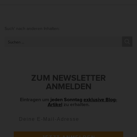
S
Such‘ nach anderen Inhalten:
i
t
e
S
i
d
ZUM NEWSLETTER
e
ANMELDEN
b
a
Eintragen um
jeden Sonntag
exklusive Blog-
Artikel
zu erhalten.
r