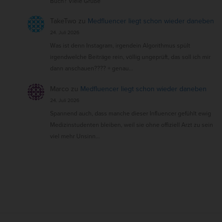
Buch? Viele Grüße
TakeTwo
zu
Medfluencer liegt schon wieder daneben
24. Juli 2026
Was ist denn Instagram, irgendein Algorithmus spült
irgendwelche Beiträge rein, völlig ungeprüft, das soll ich mir
dann anschauen???? + genau…
Marco
zu
Medfluencer liegt schon wieder daneben
24. Juli 2026
Spannend auch, dass manche dieser Influencer gefühlt ewig
Medizinstudenten bleiben, weil sie ohne offiziell Arzt zu sein
viel mehr Unsinn…
S