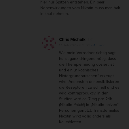
hier nur Spitzen entstehen. Ein paar
Nebenwirkungen vom Nikotin muss man halt
in kauf nehmen.
Chris Michalk
17. Juli 2025 at 13:23
- Antwort
Wie mein Vorredner richtig sagt:
Es ist ganz dringend nötig, dass
die Therapie niedrig dosiert ist
und ein „nikotinisches
Hintergrundrauschen“ erzeugt
wird. Ansonsten desensibilisieren
die Rezeptoren zu schnell und es
wird kontraproduktiv. In den
Studien wird ca. 7 mg pro 24h
(Nikotin Patch!) in „Nikotin-naiven“
Personen genutzt. Transdermales
Nikotin wirkt völlig anders als
Kautabletten.