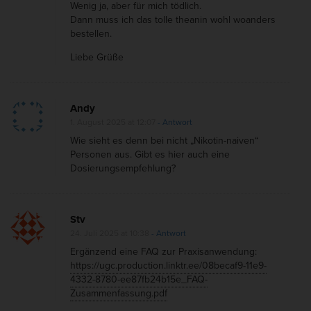
Wenig ja, aber für mich tödlich.
i
Dann muss ich das tolle theanin wohl woanders
n
bestellen.
(
Liebe Grüße
N
i
k
Andy
o
1. August 2025 at 12:07
- Antwort
t
Wie sieht es denn bei nicht „Nikotin-naiven“
Personen aus. Gibt es hier auch eine
i
Dosierungsempfehlung?
n
g
e
Stv
g
24. Juli 2025 at 10:38
- Antwort
e
Ergänzend eine FAQ zur Praxisanwendung:
https://ugc.production.linktr.ee/08becaf9-11e9-
n
4332-8780-ee87fb24b15e_FAQ-
L
Zusammenfassung.pdf
o