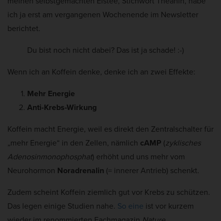
meinen selbstgemachten Eistee, Stichwort Theanin, habe
ich ja erst am vergangenen Wochenende im Newsletter
berichtet.
Du bist noch nicht dabei? Das ist ja schade! :-)
Wenn ich an Koffein denke, denke ich an zwei Effekte:
Mehr Energie
Anti-Krebs-Wirkung
Koffein macht Energie, weil es direkt den Zentralschalter für
„mehr Energie“ in den Zellen, nämlich
cAMP
(
zyklisches
Adenosinmonophosphat
) erhöht und uns mehr vom
Neurohormon
Noradrenalin
(= innerer Antrieb) schenkt.
Zudem scheint Koffein ziemlich gut vor Krebs zu schützen.
Das legen einige Studien nahe.
So eine
ist vor kurzem
wieder im renommierten Fachmagazin
Nature