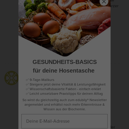
ungünstige Nikotin = Dopaminspitzen, mit Abfall
usw.. da wundert es nicht dass das Zeug in kurzer
Zeit ein Craving erzeugt.
Chris Michalk
22. Juli 2025 at 17:52
- Antwort
Guter Input, danke
GESUNDHEITS-BASICS
für deine Hosentasche
Beate
20. Juli 2025 at 22:07
- Antwort
✅ 9-Tage-Mailkurs
✅ Steigere jetzt deine Vitalität & Leistungsfähigkeit
Muss man es lebenslang nehmen?
✅ Wissenschaftsbasierte Fakten - einfach erklärt
✅
Leicht umsetzbare Praxistipps für deinen Alltag
So wirst du gleichzeitig auch zum edubily® Newsletter
angemeldet und erhältst noch mehr Erkenntnisse &
Wissen aus der Biochemie.
Chris Michalk
22. Juli 2025 at 08:48
- Antwort
Im besten Falle nur, bis der Körper wieder