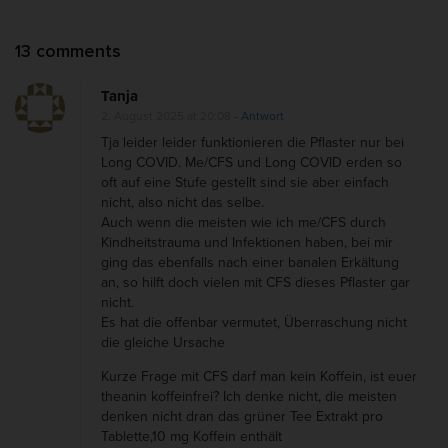
i
g
O
13 comments
a
n
t
Tanja
I
i
2. August 2025 at 20:08
- Antwort
c
o
Tja leider leider funktionieren die Pflaster nur bei
h
Long COVID. Me/CFS und Long COVID erden so
n
oft auf eine Stufe gestellt sind sie aber einfach
l
nicht, also nicht das selbe.
i
Auch wenn die meisten wie ich me/CFS durch
e
Kindheitstrauma und Infektionen haben, bei mir
ging das ebenfalls nach einer banalen Erkältung
b
an, so hilft doch vielen mit CFS dieses Pflaster gar
e
nicht.
K
Es hat die offenbar vermutet, Überraschung nicht
die gleiche Ursache
o
f
Kurze Frage mit CFS darf man kein Koffein, ist euer
theanin koffeinfrei? Ich denke nicht, die meisten
f
denken nicht dran das grüner Tee Extrakt pro
e
Tablette,10 mg Koffein enthält