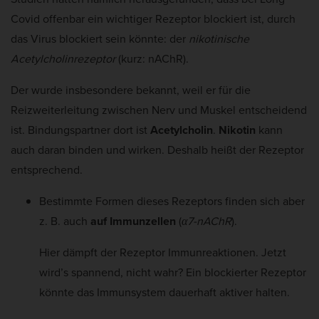
Cookie-Informationen anzeigen
Covid offenbar ein wichtiger Rezeptor blockiert ist, durch
Mar
Marketing (5)
das Virus blockiert sein könnte: der
nikotinische
Acetylcholinrezeptor
(kurz: nAChR).
Marketing-Cookies werden von Drittanbietern oder Publishern verwendet,
um personalisierte Werbung anzuzeigen. Sie tun dies, indem sie Besucher
über Websites hinweg verfolgen.
Der wurde insbesondere bekannt, weil er für die
Cookie-Informationen anzeigen
Reizweiterleitung zwischen Nerv und Muskel entscheidend
ist. Bindungspartner dort ist
Acetylcholin
.
Nikotin
kann
Ext
Externe Medien (2)
auch daran binden und wirken. Deshalb heißt der Rezeptor
Inhalte von Videoplattformen und Social-Media-Plattformen werden
entsprechend.
standardmäßig blockiert. Wenn Cookies von externen Medien akzeptiert
werden, bedarf der Zugriff auf diese Inhalte keiner manuellen Einwilligung
mehr.
Bestimmte Formen dieses Rezeptors finden sich aber
Cookie-Informationen anzeigen
z. B. auch
auf Immunzellen
(
α7-nAChR
).
Datenschutzerklärung
Impressum
Hier dämpft der Rezeptor Immunreaktionen. Jetzt
wird’s spannend, nicht wahr? Ein blockierter Rezeptor
könnte das Immunsystem dauerhaft aktiver halten.