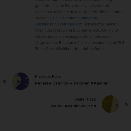
gründete ich den Blog edubily und verfasste
zusammen mit meinem Kollegen Phil Böhm mehrere
Bücher (u. a.
"Gesundheit optimieren,
Leistungsfähigkeit steigern"
). Ich machte meinen
Abschluss in zellulärer Biochemie (BSc, 1,0) – und
neben meinem hier ausgelebten Interesse für
"Angewandte Biochemie", bin ich zusammen mit Phil
Böhm Geschäftsführer der edubily GmbH.
P
Previous Post:
o
Reverse Ozempic – Kalorien ≠ Kalorien
s
Weiter Post:
t
Wann EAAs sinnvoll sind
N
a
v