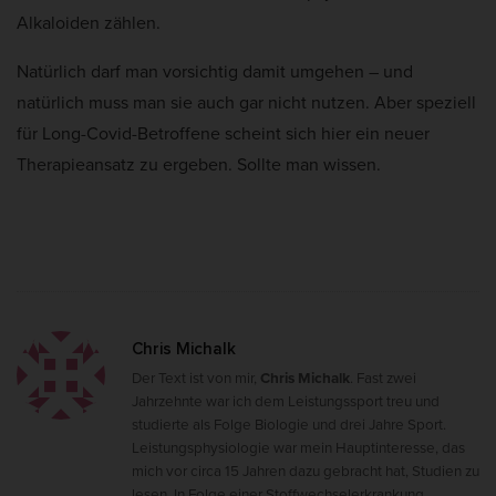
Alkaloiden zählen.
Natürlich darf man vorsichtig damit umgehen – und
natürlich muss man sie auch gar nicht nutzen. Aber speziell
für Long-Covid-Betroffene scheint sich hier ein neuer
Therapieansatz zu ergeben. Sollte man wissen.
Chris Michalk
Der Text ist von mir,
Chris Michalk
. Fast zwei
Jahrzehnte war ich dem Leistungssport treu und
studierte als Folge Biologie und drei Jahre Sport.
Leistungsphysiologie war mein Hauptinteresse, das
mich vor circa 15 Jahren dazu gebracht hat, Studien zu
lesen. In Folge einer Stoffwechselerkrankung