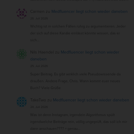
Carmen
zu
Medfluencer liegt schon wieder daneben
26. Juli 2026
Wichtig ist in solchen Fällen ruhig zu argumentieren. Jeder
der sich auf diese Kanäle einlässt könnte wissen, das er
sich…
Nils Haendel
zu
Medfluencer liegt schon wieder
daneben
25. Juli 2026
Super Beitrag. Es gibt wirklich viele Pseudowissende da
draußen. Andere Frage, Chris. Wann kommt euer neues
Buch? Viele Grüße
TakeTwo
zu
Medfluencer liegt schon wieder daneben
24. Juli 2026
Was ist denn Instagram, irgendein Algorithmus spült
irgendwelche Beiträge rein, völlig ungeprüft, das soll ich mir
dann anschauen???? + genau…