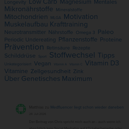
Low Carb
Magnesium
Mentales
Longevity
Mikronährstoffe
Mineralstoffe
Motivation
Mitochondrien
MLGA
Muskelaufbau Krafttraining
Paleo
Neurotransmitter
Nährstoffe
Omega 3
Pflanzenstoffe
Proteine
Periodic Undereating
Prävention
Retinsäure
Rezepte
Stoffwechsel
Tipps
Schilddrüse
Sport
Vitamin D3
Vegan
Unkategorisiert
Vitamin A
Vitamin C
Vitamine
Zellgesundheit
Zink
Über Genetisches Maximum
Matthias
zu
Medfluencer liegt schon wieder daneben
28. Juli 2026
Der Beitrag von Chris spricht mich auch an - auch wenn ich
absichtlich kein Social Media(bis auf YT) habe/betreibe oder…