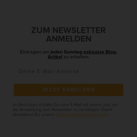
e
S
i
d
ZUM NEWSLETTER
e
ANMELDEN
b
a
Eintragen um
jeden Sonntag
exklusive Blog-
Artikel
zu erhalten.
r
JETZT ANMELDEN
Im Anschluss erhältst Du eine E-Mail mit einem Link, um
die Anmeldung zum Newsletter zu bestätigen. Damit
akzeptierst Du unsere
Datenschutzbestimmungen
.