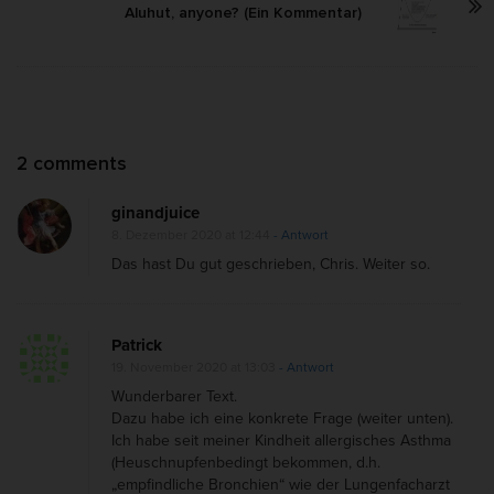
Aluhut, anyone? (Ein Kommentar)
N
a
v
i
g
O
2 comments
a
n
t
ginandjuice
D
i
8. Dezember 2020 at 12:44
- Antwort
e
o
Das hast Du gut geschrieben, Chris. Weiter so.
n
n
S
t
Patrick
19. November 2020 at 13:03
- Antwort
e
Wunderbarer Text.
i
Dazu habe ich eine konkrete Frage (weiter unten).
n
Ich habe seit meiner Kindheit allergisches Asthma
z
(Heuschnupfenbedingt bekommen, d.h.
„empfindliche Bronchien“ wie der Lungenfacharzt
e