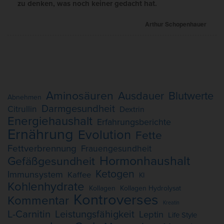
zu denken, was noch keiner gedacht hat.
Arthur Schopenhauer
Aminosäuren
Ausdauer
Blutwerte
Abnehmen
Darmgesundheit
Citrullin
Dextrin
Energiehaushalt
Erfahrungsberichte
Ernährung
Evolution
Fette
Fettverbrennung
Frauengesundheit
Hormonhaushalt
Gefäßgesundheit
Ketogen
Immunsystem
Kaffee
KI
Kohlenhydrate
Kollagen
Kollagen Hydrolysat
Kontroverses
Kommentar
Kreatin
L-Carnitin
Leistungsfähigkeit
Leptin
Life Style