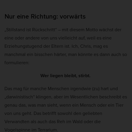
Cookie-Informationen anzeigen
D
a
Mar
Marketing (5)
a
k
Nur eine Richtung: vorwärts
t
t
Marketing-Cookies werden von Drittanbietern oder Publishern verwendet,
„Stillstand ist Rückschritt“ – mit diesem Motto wächst der
um personalisierte Werbung anzuzeigen. Sie tun dies, indem sie Besucher
e
u
über Websites hinweg verfolgen.
eine oder andere von uns vielleicht auf, weil es eine
a
Cookie-Informationen anzeigen
Erziehungstugend der Eltern ist. Ich, Chris, mag es
l
manchmal ein bisschen härter, man könnte es dann auch so
i
Ext
Externe Medien (2)
formulieren:
s
Inhalte von Videoplattformen und Social-Media-Plattformen werden
i
standardmäßig blockiert. Wenn Cookies von externen Medien akzeptiert
Wer liegen bleibt, stirbt.
werden, bedarf der Zugriff auf diese Inhalte keiner manuellen Einwilligung
e
mehr.
r
Das mag für manche Menschen irgendwie (zu) hart und
Cookie-Informationen anzeigen
t
„darwinistisch“ klingen, aber im Wesentlichen beschreibt es
Datenschutzerklärung
Impressum
:
genau das, was man sieht, wenn ein Mensch oder ein Tier
von uns geht. Das betrifft sowohl den geliebten
Verwandten als auch das Reh im Wald oder die
Vogelspinne im Terrarium.