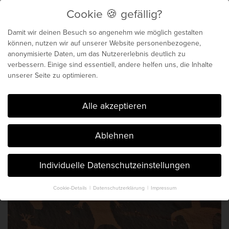
Cookie 🍪 gefällig?
Menu
Damit wir deinen Besuch so angenehm wie möglich gestalten
können, nutzen wir auf unserer Website personenbezogene,
anonymisierte Daten, um das Nutzererlebnis deutlich zu
Biochemie für dein
verbessern. Einige sind essentiell, andere helfen uns, die Inhalte
unserer Seite zu optimieren.
genetisches Maximum
Cookie 🍪 gefällig?
Alle akzeptieren
Der Blog von Chris Michalk & Phil
Ablehnen
Böhm. Seit 2014.
Individuelle Datenschutzeinstellungen
Cookie-Details
Datenschutzerklärung
Impressum
Datenschutzeinstellungen
Hier finden Sie eine Übersicht über alle verwendeten Cookies. Sie
können Ihre Einwilligung zu ganzen Kategorien geben oder sich