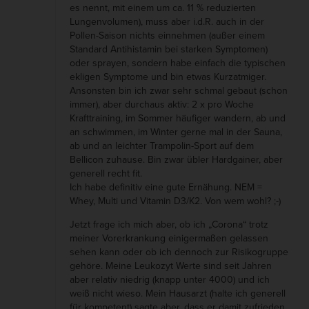
es nennt, mit einem um ca. 11 % reduzierten
i
Lungenvolumen), muss aber i.d.R. auch in der
Pollen-Saison nichts einnehmen (außer einem
t
Standard Antihistamin bei starken Symptomen)
m
oder sprayen, sondern habe einfach die typischen
e
ekligen Symptome und bin etwas Kurzatmiger.
Ansonsten bin ich zwar sehr schmal gebaut (schon
n
immer), aber durchaus aktiv: 2 x pro Woche
s
Krafttraining, im Sommer häufiger wandern, ab und
c
an schwimmen, im Winter gerne mal in der Sauna,
ab und an leichter Trampolin-Sport auf dem
h
Bellicon zuhause. Bin zwar übler Hardgainer, aber
e
generell recht fit.
n
Ich habe definitiv eine gute Ernähung. NEM =
Whey, Multi und Vitamin D3/K2. Von wem wohl? ;-)
i
n
Jetzt frage ich mich aber, ob ich „Corona“ trotz
meiner Vorerkrankung einigermaßen gelassen
u
sehen kann oder ob ich dennoch zur Risikogruppe
n
gehöre. Meine Leukozyt Werte sind seit Jahren
s
aber relativ niedrig (knapp unter 4000) und ich
weiß nicht wieso. Mein Hausarzt (halte ich generell
(
für kompetent) sagte aber, dass er damit zufrieden