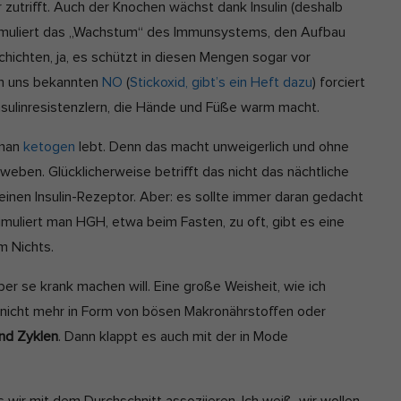
r zutrifft. Auch der Knochen wächst dank Insulin (deshalb
timuliert das „Wachstum“ des Immunsystems, den Aufbau
hichten, ja, es schützt in diesen Mengen sogar vor
em uns bekannten
NO
(
Stickoxid, gibt’s ein Heft dazu
) forciert
Insulinresistenzlern, die Hände und Füße warm macht.
 man
ketogen
lebt. Denn das macht unweigerlich und ohne
eweben. Glücklicherweise betrifft das nicht das nächtliche
inen Insulin-Rezeptor. Aber: es sollte immer daran gedacht
muliert man HGH, etwa beim Fasten, zu oft, gibt es eine
m Nichts.
per se krank machen will. Eine große Weisheit, wie ich
 nicht mehr in Form von bösen Makronährstoffen oder
nd Zyklen
. Dann klappt es auch mit der in Mode