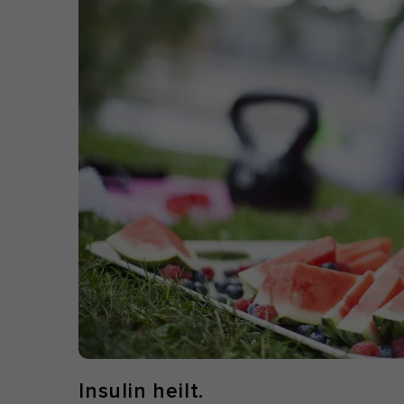
Nu
Daten
Esse
Esse
einw
Ano
Stat
vers
Seit
abst
Mar
Mark
pers
Insulin heilt.
hinw