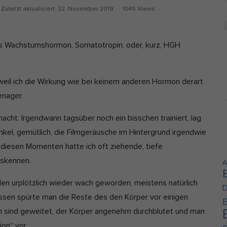
Z
Zuletzt aktualisiert:
22. November 2019
1045 Views
Cookie-Informationen anzeigen
u
erne Medien (2)
l
das Wachstumshormon, Somatotropin, oder, kurz, HGH
lte von Videoplattformen und Social-Media-Plattformen werden standardmäßi
e
kiert. Wenn Cookies von externen Medien akzeptiert werden, bedarf der Zugrif
t
e Inhalte keiner manuellen Einwilligung mehr.
z
Cookie-Informationen anzeigen
weil ich die Wirkung wie bei keinem anderen Hormon derart
t
enager.
Datenschutzerklärung
Im
a
ht. Irgendwann tagsüber noch ein bisschen trainiert, lag
k
kel, gemütlich, die Filmgeräusche im Hintergrund irgendwie
t
diesen Momenten hatte ich oft ziehende, tiefe
u
a
uskennen.
A
l
den urplötzlich wieder wach geworden, meistens natürlich
i
D
sen spürte man die Reste des den Körper vor einigen
s
E
 sind geweitet, der Körper angenehm durchblutet und man
i
ion“ vor.