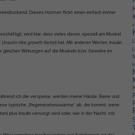
F
e
r
beeindruckend. Dieses Hormon flickt einen einfach immer
t
:
K
chäftigt, wird klar, dass vieles davon, speziell am Muskel
F
(
Insulin-like growth factor
) hat. Mit anderen Worten: Insulin,
L
ie gleichen Wirkungen auf die Muskeln bzw. Gewebe im
M
ährend ich die verspeise, werden meine Hände, Beine und
iese typische „Regenerationswärme“ ab, die kommt, wenn
n) plus Insulin versorgt wird oder, wie in der Nacht, mit