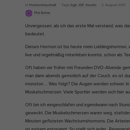
P
In
Hormonhaushalt
Tags
hgh
,
IGF
,
Insulin
2. August 2017
u
Phil Böhm
Ext
b
Unvergessen, als ich das erste Mal verstand, was 
Inha
l
bloc
bedeutet.
i
dies
s
Dieses Hormon ist bis heute mein Lieblingshormon, 
h
live und regelmäßig miterleben konnte, schon als Te
D
Oft haben wir früher mit Freunden DVD-Abende gemac
a
man dann abends gemütlich auf der Couch, es ist dun
t
monoton … Was folgt? Die Augen werden schwer. In 
e
Muskelschmerzen. Viele Sportler werden sich hier a
Oft bin ich eingeschlafen und irgendwann nach Stun
geweckt. Die Muskelschmerzen waren weg, stattdes
Minuten gefluteten Wachstumshormons. Die Arterien
ist extrem entspannt. So stellt sich jeder „Regenerat