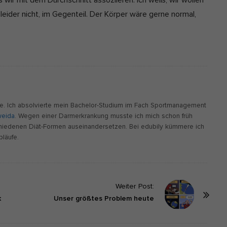
 wir mit dem Durchschnitt assoziieren. Ich weiß, wir wollen
 leider nicht, im Gegenteil. Der Körper wäre gerne normal,
.de. Ich absolvierte mein Bachelor-Studium im Fach Sportmanagement
weida
. Wegen einer Darmerkrankung musste ich mich schon früh
chiedenen Diät-Formen auseinandersetzen. Bei edubily kümmere ich
bläufe.
Weiter Post:
k
Unser größtes Problem heute