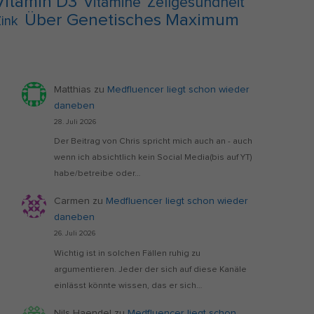
Vitamin D3
Vitamine
Zellgesundheit
Über Genetisches Maximum
ink
Matthias
zu
Medfluencer liegt schon wieder
daneben
28. Juli 2026
Der Beitrag von Chris spricht mich auch an - auch
wenn ich absichtlich kein Social Media(bis auf YT)
habe/betreibe oder…
Carmen
zu
Medfluencer liegt schon wieder
daneben
26. Juli 2026
Wichtig ist in solchen Fällen ruhig zu
argumentieren. Jeder der sich auf diese Kanäle
einlässt könnte wissen, das er sich…
Nils Haendel
zu
Medfluencer liegt schon