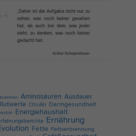
„Daher ist die Aufgabe nicht nur, zu
Externe Medien
sehen, was noch keiner gesehen
hat, als auch bei dem, was jeder
g
sieht, zu denken, was noch keiner
f auf
gedacht hat.
Arthur Schopenhauer
pressum
Aminosäuren
Ausdauer
bnehmen
Blutwerte
Darmgesundheit
Citrullin
Energiehaushalt
extrin
Ernährung
rfahrungsberichte
Evolution
Fette
Fettverbrennung