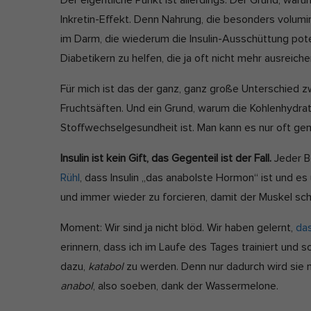
Der eigentliche Punkt ist allerdings: Der Grund, war
Inkretin-Effekt. Denn Nahrung, die besonders volum
im Darm, die wiederum die Insulin-Ausschüttung pot
Diabetikern zu helfen, die ja oft nicht mehr ausreiche
Für mich ist das der ganz, ganz große Unterschied
Fruchtsäften. Und ein Grund, warum die Kohlenhydra
Stoffwechselgesundheit ist. Man kann es nur oft ge
Insulin ist kein Gift, das Gegenteil ist der Fall.
Jeder Bo
Rühl
, dass Insulin „das anabolste Hormon“ ist und e
und immer wieder zu forcieren, damit der Muskel sc
Moment: Wir sind ja nicht blöd. Wir haben gelernt,
das
erinnern, dass ich im Laufe des Tages trainiert und
dazu,
katabol
zu werden. Denn nur dadurch wird sie
anabol
, also soeben, dank der Wassermelone.