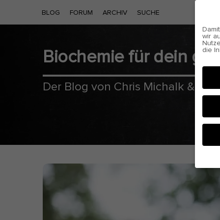
BLOG
FORUM
ARCHIV
SUCHE
Damit
wir a
Nutze
die I
Biochemie für dein g
Cooki
Der Blog von Chris Michalk & Phil
Hier 
Einwi
anzei
Al