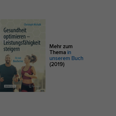
S
Zurück
e
Mehr zum
Thema
in
Anonyme Statistiken
unserem Buch
(2019)
zu
Marketing
sites