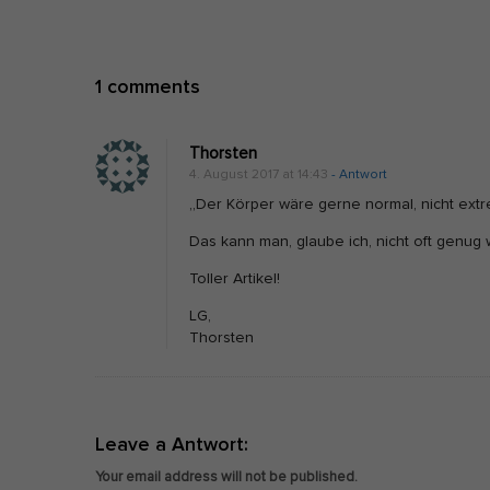
N
a
O
v
1 comments
n
i
I
g
Thorsten
n
a
4. August 2017 at 14:43
- Antwort
s
t
„Der Körper wäre gerne normal, nicht extr
u
i
Das kann man, glaube ich, nicht oft genug
l
o
Toller Artikel!
i
n
LG,
n
Thorsten
h
e
i
l
Leave a Antwort:
t
Your email address will not be published.