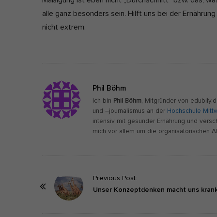
Mäßigung ist eben nicht „Durchschnitt“ bzw. das, was
alle ganz besonders sein. Hilft uns bei der Ernährung
nicht extrem.
Phil Böhm
Ich bin
Phil Böhm
, Mitgründer von edubily
und –journalismus an der
Hochschule Mitt
intensiv mit gesunder Ernährung und vers
mich vor allem um die organisatorischen A
P
Previous Post:
o
Unser Konzeptdenken macht uns kran
s
t