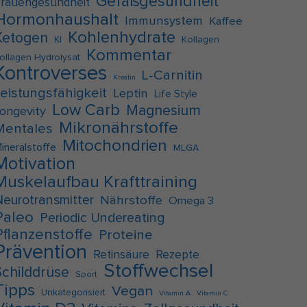
Gefäßgesundheit
rauengesundheit
Hormonhaushalt
Immunsystem
Kaffee
Kohlenhydrate
Ketogen
KI
Kollagen
Kommentar
ollagen Hydrolysat
Kontroverses
L-Carnitin
Kreatin
Leistungsfähigkeit
Leptin
Life Style
Low Carb
Magnesium
ongevity
Mikronährstoffe
Mentales
Mitochondrien
ineralstoffe
MLGA
Motivation
Muskelaufbau Krafttraining
Neurotransmitter
Nährstoffe
Omega 3
Paleo
Periodic Undereating
Pflanzenstoffe
Proteine
Prävention
Retinsäure
Rezepte
Stoffwechsel
Schilddrüse
Sport
Tipps
Vegan
Unkategorisiert
Vitamin A
Vitamin C