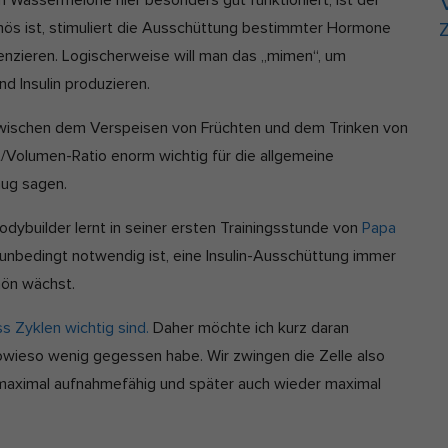
um Wassermelone hier besonders gut funktioniert, ist der
inös ist, stimuliert die Ausschüttung bestimmter Hormone
Z
enzieren. Logischerweise will man das „mimen“, um
nd Insulin produzieren.
 zwischen dem Verspeisen von Früchten und dem Trinken von
t/Volumen-Ratio enorm wichtig für die allgemeine
nug sagen.
dybuilder lernt in seiner ersten Trainingsstunde von
Papa
s unbedingt notwendig ist, eine Insulin-Ausschüttung immer
hön wächst.
s Zyklen wichtig sind.
Daher möchte ich kurz daran
 sowieso wenig gegessen habe. Wir zwingen die Zelle also
 maximal aufnahmefähig und später auch wieder maximal