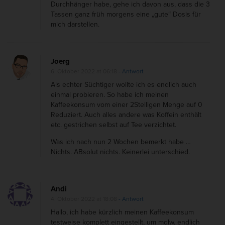
Durchhänger habe, gehe ich davon aus, dass die 3
Tassen ganz früh morgens eine „gute“ Dosis für
mich darstellen.
Joerg
6. Oktober 2022 at 06:18
- Antwort
Als echter Süchtiger wollte ich es endlich auch
einmal probieren. So habe ich meinen
Kaffeekonsum vom einer 2Stelligen Menge auf 0
Reduziert. Auch alles andere was Koffein enthält
etc. gestrichen selbst auf Tee verzichtet.
Was ich nach nun 2 Wochen bemerkt habe …
Nichts. ABsolut nichts. Keinerlei unterschied.
Andi
4. Oktober 2022 at 18:08
- Antwort
Hallo, ich habe kürzlich meinen Kaffeekonsum
testweise komplett eingestellt, um mglw. endlich