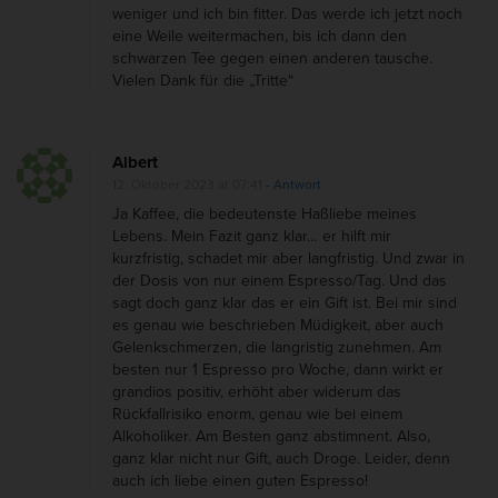
weniger und ich bin fitter. Das werde ich jetzt noch
e
eine Weile weitermachen, bis ich dann den
e
schwarzen Tee gegen einen anderen tausche.
Vielen Dank für die „Tritte“
Albert
12. Oktober 2023 at 07:41
- Antwort
Ja Kaffee, die bedeutenste Haßliebe meines
Lebens. Mein Fazit ganz klar… er hilft mir
kurzfristig, schadet mir aber langfristig. Und zwar in
der Dosis von nur einem Espresso/Tag. Und das
sagt doch ganz klar das er ein Gift ist. Bei mir sind
es genau wie beschrieben Müdigkeit, aber auch
Gelenkschmerzen, die langristig zunehmen. Am
besten nur 1 Espresso pro Woche, dann wirkt er
grandios positiv, erhöht aber widerum das
Rückfallrisiko enorm, genau wie bei einem
Alkoholiker. Am Besten ganz abstimnent. Also,
ganz klar nicht nur Gift, auch Droge. Leider, denn
auch ich liebe einen guten Espresso!