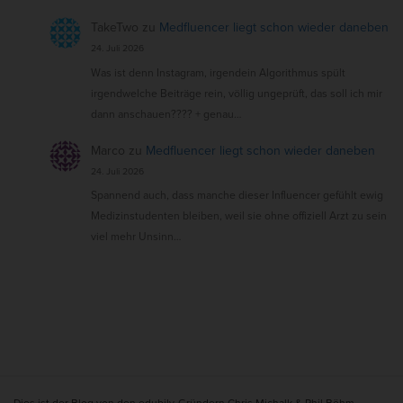
TakeTwo
zu
Medfluencer liegt schon wieder daneben
24. Juli 2026
Was ist denn Instagram, irgendein Algorithmus spült
irgendwelche Beiträge rein, völlig ungeprüft, das soll ich mir
dann anschauen???? + genau…
Marco
zu
Medfluencer liegt schon wieder daneben
24. Juli 2026
Spannend auch, dass manche dieser Influencer gefühlt ewig
Medizinstudenten bleiben, weil sie ohne offiziell Arzt zu sein
viel mehr Unsinn…
S