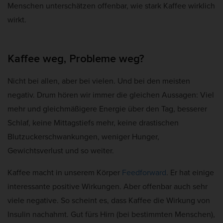
Cookie-Informationen anzeigen
Menschen unterschätzen offenbar, wie stark Kaffee wirklich
t
wirkt.
Mar
Marketing (5)
e
Marketing-Cookies werden von Drittanbietern oder Publishern verwendet,
um personalisierte Werbung anzuzeigen. Sie tun dies, indem sie Besucher
Kaffee weg, Probleme weg?
über Websites hinweg verfolgen.
Cookie-Informationen anzeigen
Nicht bei allen, aber bei vielen. Und bei den meisten
Ext
Externe Medien (2)
negativ. Drum hören wir immer die gleichen Aussagen: Viel
mehr und gleichmäßigere Energie über den Tag, besserer
Inhalte von Videoplattformen und Social-Media-Plattformen werden
standardmäßig blockiert. Wenn Cookies von externen Medien akzeptiert
Schlaf, keine Mittagstiefs mehr, keine drastischen
werden, bedarf der Zugriff auf diese Inhalte keiner manuellen Einwilligung
Blutzuckerschwankungen, weniger Hunger,
mehr.
Gewichtsverlust und so weiter.
Cookie-Informationen anzeigen
Datenschutzerklärung
Impressum
Kaffee macht in unserem Körper
Feedforward
. Er hat einige
interessante positive Wirkungen. Aber offenbar auch sehr
viele negative. So scheint es, dass Kaffee die Wirkung von
Insulin nachahmt. Gut fürs Hirn (bei bestimmten Menschen),