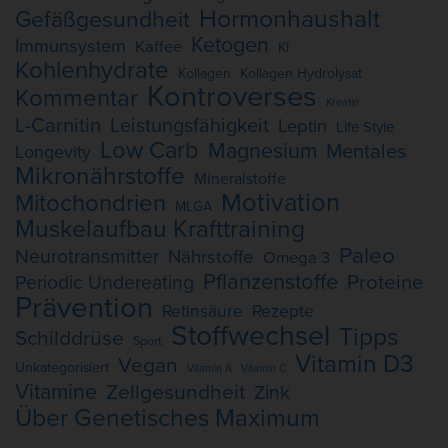
Hormonhaushalt
Gefäßgesundheit
Ketogen
Immunsystem
Kaffee
KI
Kohlenhydrate
Kollagen
Kollagen Hydrolysat
Kontroverses
Kommentar
Kreatin
L-Carnitin
Leistungsfähigkeit
Leptin
Life Style
Low Carb
Magnesium
Mentales
Longevity
Mikronährstoffe
Mineralstoffe
Motivation
Mitochondrien
MLGA
Muskelaufbau Krafttraining
Paleo
Neurotransmitter
Nährstoffe
Omega 3
Pflanzenstoffe
Proteine
Periodic Undereating
Prävention
Retinsäure
Rezepte
Stoffwechsel
Tipps
Schilddrüse
Sport
Vitamin D3
Vegan
Unkategorisiert
Vitamin A
Vitamin C
Vitamine
Zellgesundheit
Zink
Über Genetisches Maximum