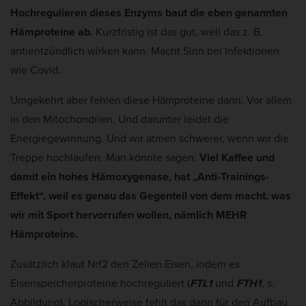
Hochregulieren dieses Enzyms baut die eben genannten
Hämproteine ab.
Kurzfristig ist das gut, weil das z. B.
antientzündlich wirken kann. Macht Sinn bei Infektionen
wie Covid.
Umgekehrt aber fehlen diese Hämproteine dann. Vor allem
in den Mitochondrien. Und darunter leidet die
Energiegewinnung. Und wir atmen schwerer, wenn wir die
Treppe hochlaufen. Man könnte sagen:
Viel Kaffee und
damit ein hohes Hämoxygenase, hat „Anti-Trainings-
Effekt“, weil es genau das Gegenteil von dem macht, was
wir mit Sport hervorrufen wollen, nämlich MEHR
Hämproteine.
Zusätzlich klaut Nrf2 den Zellen Eisen, indem es
Eisenspeicherproteine hochreguliert (
FTL1
und
FTH1
, s.
Abbildung). Logischerweise fehlt das dann für den Aufbau