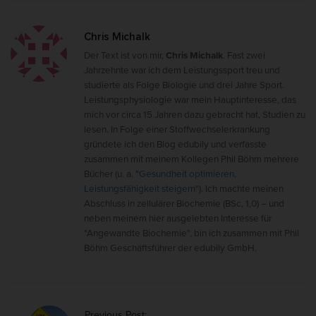
Chris Michalk
Der Text ist von mir,
Chris Michalk
. Fast zwei
Jahrzehnte war ich dem Leistungssport treu und
studierte als Folge Biologie und drei Jahre Sport.
Leistungsphysiologie war mein Hauptinteresse, das
mich vor circa 15 Jahren dazu gebracht hat, Studien zu
lesen. In Folge einer Stoffwechselerkrankung
gründete ich den Blog edubily und verfasste
zusammen mit meinem Kollegen Phil Böhm mehrere
Bücher (u. a.
"Gesundheit optimieren,
Leistungsfähigkeit steigern"
). Ich machte meinen
Abschluss in zellulärer Biochemie (BSc, 1,0) – und
neben meinem hier ausgelebten Interesse für
"Angewandte Biochemie", bin ich zusammen mit Phil
Böhm Geschäftsführer der edubily GmbH.
P
Previous Post: