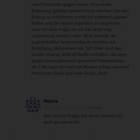
mal Fortschritte gegen meine chronische
Ermüdung (geistig+körperlich) zu machen. Um den
Entzug zu erleichtern, trinke ich seitdem Lupinen-
Kaffee und bin davon eigentlich so begeistert,
dass ich mich frage, ob ich das langfristig
regelmässig trinken sollte. Weiß jemand, ob
Lupinenkaffee bedenkenlos im Hinblick auf
Ermüdung, Nebenniere etc. ist? Oder sind hier
wieder diverse Antifraß-Stoffe enthalten, die eher
gegen Dauergebrauch sprechen? Vitaminräuber
etc.? Wo kann ich mich am Besten schlau machen?
Herzlichen Dank und viele Grüße, Andi
Patrick
18. Oktober 2023 at 10:03
- Antwort
Das ist eine Frage, auf deren Antwort ich
auch gespannt bin.