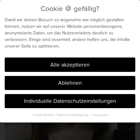
Cookie 🍪 gefällig?
Menu
Damit wir deinen Besuch so angenehm wie möglich gestalten
können, nutzen wir auf unserer Website personenbezogene,
anonymisierte Daten, um das Nutzererlebnis deutlich zu
Biochemie für dein
verbessern. Einige sind essentiell, andere helfen uns, die Inhalte
unserer Seite zu optimieren.
genetisches Maximum
Cookie 🍪 gefällig?
Alle akzeptieren
Der Blog von Chris Michalk & Phil
Ablehnen
Böhm. Seit 2014.
Individuelle Datenschutzeinstellungen
Cookie-Details
Datenschutzerklärung
Impressum
Datenschutzeinstellungen
Hier finden Sie eine Übersicht über alle verwendeten Cookies. Sie
können Ihre Einwilligung zu ganzen Kategorien geben oder sich