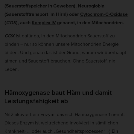
(Sauerstoffspeicher in Geweben),
Neuroglobin
(Sauerstofftransport im Hirn!) oder
Cytochrom-C-Oxidase
(
COX
), auch
Komplex IV
genannt, in den Mitochondrien.
COX
ist dafür da, in den Mitochondrien Sauerstoff zu
binden – nur so können unsere Mitochondrien Energie
bilden. Und genau das ist der Grund, warum wir überhaupt
atmen und Sauerstoff brauchen. Ohne Sauerstoff, nix
Leben.
Hämoxygenase baut Häm und damit
Leistungsfähigkeit ab
Nrf2 aktiviert ein Enzym, das sich Hämoxygenase-1 nennt.
Dieses Enzym ist weitreichend involviert in sämtlichen
Krankheit- … oder auch „Gesundheitsprozessen“ ;-)
Ein