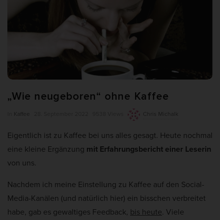
weitere Informationen anzeigen lassen und so nur bestimmte
Cookies auswählen.
Alle akzeptieren
Auswahl verwenden
Nur essenzielle Cookies akzeptieren
Zurück
„Wie neugeboren“ ohne Kaffee
Datenschutzeinstellungen
Essenziell (7)
P
In
Kaffee
28. September 2022
9538 Views
Chris Michalk
Essenzielle Cookies ermöglichen grundlegende Funktionen und sind für
u
die einwandfreie Funktion und die Sicherheit der Website erforderlich.
Eigentlich ist zu Kaffee bei uns alles gesagt. Heute nochmal
b
Cookie-Informationen anzeigen
eine kleine Ergänzung
mit Erfahrungsbericht einer Leserin
l
von uns.
Ano
Anonyme Statistiken (1)
i
s
Nachdem ich meine Einstellung zu Kaffee auf den Social-
Statistik-Cookies erfassen Informationen anonym. Diese Informationen
helfen uns zu verstehen, wie unsere Besucher unsere Website nutzen.
h
Media-Kanälen (und natürlich hier) ein bisschen verbreitet
Wenn wir wissen, welche Seiten beliebter sind, können wir unser Angebot
D
besser auf unsere Besucher abstimmen.
habe, gab es gewaltiges Feedback,
bis heute
. Viele
a