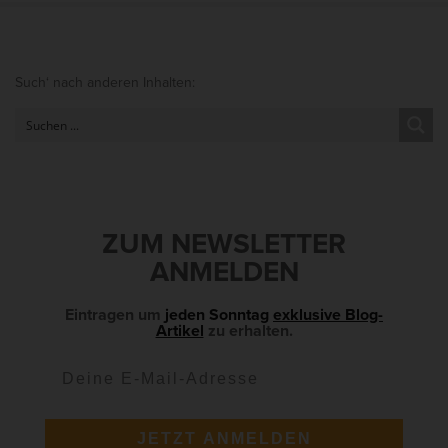
S
Such‘ nach anderen Inhalten:
i
t
e
S
i
d
ZUM NEWSLETTER
e
ANMELDEN
b
a
Eintragen um
jeden Sonntag
exklusive Blog-
Artikel
zu erhalten.
r
JETZT ANMELDEN