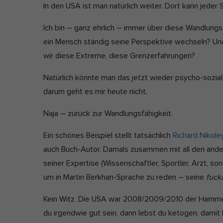
In den USA ist man natürlich weiter. Dort kann jeder 
Ich bin – ganz ehrlich – immer über diese Wandlungs
Ext
ein Mensch ständig seine Perspektive wechseln? Und
Inha
wir diese Extreme, diese Grenzerfahrungen?
bloc
dies
Natürlich könnte man das jetzt wieder psycho-sozial 
darum geht es mir heute nicht.
Naja – zurück zur Wandlungsfähigkeit.
Ein schönes Beispiel stellt tatsächlich
Richard Nikole
auch Buch-Autor. Damals zusammen mit all den and
seiner Expertise (Wissenschaftler, Sportler, Arzt, s
um in Martin Berkhan-Sprache zu reden – seine
fuck
Kein Witz. Die USA war 2008/2009/2010 der Hamme
du irgendwie gut sein, dann lebst du ketogen, damit 