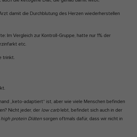
 auch die ketogene Diät, die genau damit wirbt.
er Arzt damit die Durchblutung des Herzen wiederherstellen
te: Im Vergleich zur Kontroll-Gruppe, hatte nur 1% der
zinfarkt etc.
trinkt.
kt.
mand „keto-adaptiert“ ist, aber wie viele Menschen befinden
n? Nicht jeder, der
low carb
lebt, befindet sich auch in der
:
high protein Diäten
sorgen oftmals dafür, dass wir nicht in