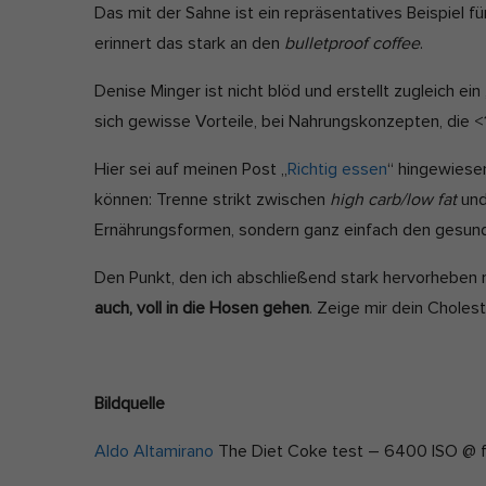
Das mit der Sahne ist ein repräsentatives Beispiel f
erinnert das stark an den
bulletproof coffee
.
Denise Minger ist nicht blöd und erstellt zugleich e
sich gewisse Vorteile, bei Nahrungskonzepten, die 
Hier sei auf meinen Post „
Richtig essen
“ hingewiese
können: Trenne strikt zwischen
high carb/low fat
un
Ernährungsformen, sondern ganz einfach den gesu
Den Punkt, den ich abschließend stark hervorheben
auch, voll in die Hosen gehen
. Zeige mir dein Choles
Bildquelle
Aldo Altamirano
The Diet Coke test – 6400 ISO @ fl