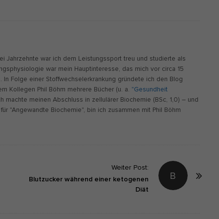
wei Jahrzehnte war ich dem Leistungssport treu und studierte als
ungsphysiologie war mein Hauptinteresse, das mich vor circa 15
n. In Folge einer Stoffwechselerkrankung gründete ich den Blog
m Kollegen Phil Böhm mehrere Bücher (u. a.
"Gesundheit
Ich machte meinen Abschluss in zellulärer Biochemie (BSc, 1,0) – und
für "Angewandte Biochemie", bin ich zusammen mit Phil Böhm
Weiter Post:
B
Blutzucker während einer ketogenen
Diät