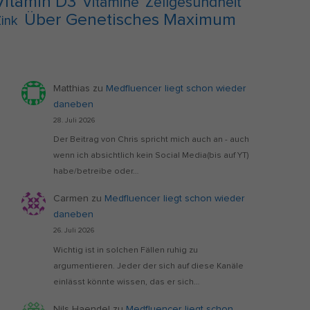
Vitamin D3
Vitamine
Zellgesundheit
Über Genetisches Maximum
ink
Matthias
zu
Medfluencer liegt schon wieder
daneben
28. Juli 2026
Der Beitrag von Chris spricht mich auch an - auch
wenn ich absichtlich kein Social Media(bis auf YT)
habe/betreibe oder…
Carmen
zu
Medfluencer liegt schon wieder
daneben
26. Juli 2026
Wichtig ist in solchen Fällen ruhig zu
argumentieren. Jeder der sich auf diese Kanäle
einlässt könnte wissen, das er sich…
Nils Haendel
zu
Medfluencer liegt schon