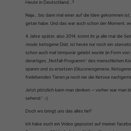
Heute in Deutschland…?
Naja… bis dann mal einer auf die Idee gekommen ist, 
getan habe. Und das war auch schon der Moment, wo
4 Jahre später, also 2014, könnt ihr ja alle mal die 
mode
, ketogene Diät, ist heute nur noch ein
starvat
schon auch mal temporär gelebt wurde (in Form von Fa
derartiges „Notfall-Programm“ des menschlichen Körp
sparen und zu ersetzen (Gluconeogenese, Ketogenese
freilebenden Tieren ja noch nie die Ketose nachgemes
Jetzt plötzlich kann man denken – vorher war man bli
sehend.“ :-)
Doch wo bringt uns das alles hin?
Ich habe euch ein Video gepostet auf meiner faceboo