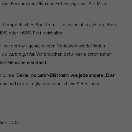
ür den Konsum von Ölen und Fetten jeglicher Art. Mich
in „therapeutisches Spektrum“ – es scheint so, als ergeben
<10% oder >65% Fett beinhalten.
n, bei dem wir genau diesen Gedanken wiederfinden
d
no carb/high fat
. Wir brauchen dafür keine chronischen
nden Menschenverstand.
 möchte:
Deine „no carb“-Diät kann, wie jede andere „Diät“
terin und deine Triglyceride und ich weiß Bescheid.
ickr | CC