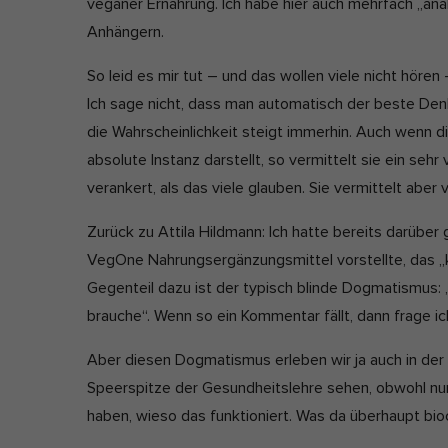
veganer Ernährung. Ich habe hier auch mehrfach „anal
l
e
Anhängern.
i
t
Nu
s
z
So leid es mir tut – und das wollen viele nicht hören
Daten
h
t
Esse
Ich sage nicht, dass man automatisch der beste Denk
D
a
Esse
die Wahrscheinlichkeit steigt immerhin. Auch wenn di
einw
a
k
absolute Instanz darstellt, so vermittelt sie ein seh
t
t
verankert, als das viele glauben. Sie vermittelt aber 
e
u
Ano
a
Zurück zu Attila Hildmann: Ich hatte bereits darüber
Stat
l
VegOne Nahrungsergänzungsmittel vorstellte, das „k
vers
i
Seit
Gegenteil dazu ist der typisch blinde Dogmatismus: „M
abst
s
brauche“. Wenn so ein Kommentar fällt, dann frage i
i
Aber diesen Dogmatismus erleben wir ja auch in de
e
Mar
Speerspitze der Gesundheitslehre sehen, obwohl nu
r
Mark
haben, wieso das funktioniert. Was da überhaupt bio
t
pers
hinw
: