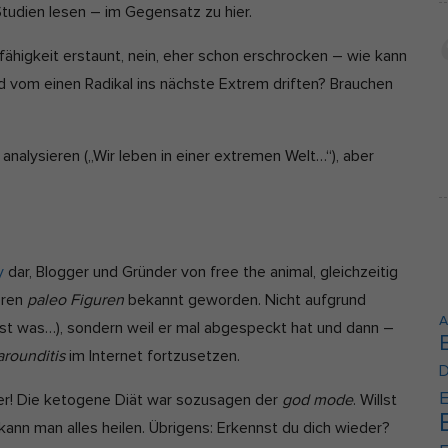
Studien lesen – im Gegensatz zu hier.
Cookie-Informationen anzeigen
fähigkeit erstaunt, nein, eher schon erschrocken – wie kann
erne Medien (2)
 vom einen Radikal ins nächste Extrem driften? Brauchen
lte von Videoplattformen und Social-Media-Plattformen werden standardmäßi
kiert. Wenn Cookies von externen Medien akzeptiert werden, bedarf der Zugrif
e Inhalte keiner manuellen Einwilligung mehr.
analysieren („Wir leben in einer extremen Welt…“), aber
Cookie-Informationen anzeigen
Datenschutzerklärung
Im
y
dar, Blogger und Gründer von free the animal, gleichzeitig
eren
paleo Figuren
bekannt geworden. Nicht aufgrund
A
onst was…), sondern weil er mal abgespeckt hat und dann –
arounditis
im Internet fortzusetzen.
D
E
r! Die ketogene Diät war sozusagen der
god mode
. Willst
kann man alles heilen. Übrigens: Erkennst du dich wieder?