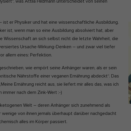
ysiert“, was Attila Hildmann unterscheidet von seinen
i
r essenzielle Cookies akzeptieren
d
 – ist er Physiker und hat eine wissenschaftliche Ausbildung.
schutzeinstellungen
nziell (7)
er ist, wenn man so eine Ausbildung absolviert hat, aber
b
nzielle Cookies ermöglichen grundlegende Funktionen und sind für die
e Wissenschaft an sich selbst nicht die letzte Wahrheit, die
a
andfreie Funktion und die Sicherheit der Website erforderlich.
r versiertes Ursache-Wirkung-Denken – und zwar viel tiefer
r
Cookie-Informationen anzeigen
vor allem eines: Perfektion.
nyme Statistiken (1)
 geschrieben, wie empört seine Anhänger waren, als er sein
istik-Cookies erfassen Informationen anonym. Diese Informationen helfen uns 
ritische Nährstoffe einer veganen Ernährung abdeckt“. Das
tehen, wie unsere Besucher unsere Website nutzen. Wenn wir wissen, welche
en beliebter sind, können wir unser Angebot besser auf unsere Besucher
eine Ernährung reicht aus, sie liefert mir alles das, was ich
immen.
ch immer nach dem Zink-Wert :-)
Cookie-Informationen anzeigen
r ketogenen Welt – deren Anhänger sich zunehmend als
keting (5)
r wenige von ihnen jemals überhaupt darüber nachgedacht
eting-Cookies werden von Drittanbietern oder Publishern verwendet, um
chemisch alles im Körper passiert.
onalisierte Werbung anzuzeigen. Sie tun dies, indem sie Besucher über Web
eg verfolgen.