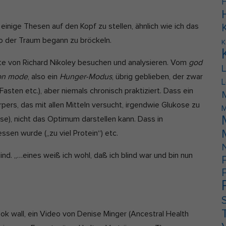
F
einige Thesen auf den Kopf zu stellen, ähnlich wie ich das
 der Traum begann zu bröckeln.
K
Seite von Richard Nikoley besuchen und analysieren. Vom
god
ion mode
, also ein
Hunger-Modus
, übrig geblieben, der zwar
L
sten etc.), aber niemals chronisch praktiziert. Dass ein
ers, das mit allen Mitteln versucht, irgendwie Glukose zu
M
), nicht das Optimum darstellen kann. Dass in
sen wurde („zu viel Protein“) etc.
nd. „…eines weiß ich wohl, daß ich blind war und bin nun
k wall, ein Video von Denise Minger (Ancestral Health