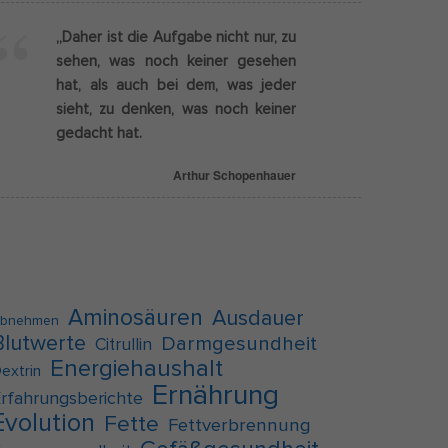
„Daher ist die Aufgabe nicht nur, zu
Externe Medien
sehen, was noch keiner gesehen
hat, als auch bei dem, was jeder
g
sieht, zu denken, was noch keiner
f auf
gedacht hat.
Arthur Schopenhauer
pressum
Aminosäuren
Ausdauer
bnehmen
Blutwerte
Darmgesundheit
Citrullin
Energiehaushalt
extrin
Ernährung
rfahrungsberichte
Evolution
Fette
Fettverbrennung