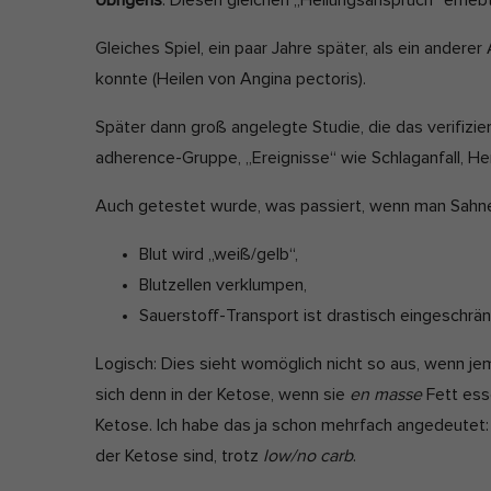
Übrigens
: Diesen gleichen „Heilungsanspruch“ erhebt
Gleiches Spiel, ein paar Jahre später, als ein ander
konnte (Heilen von Angina pectoris).
Später dann groß angelegte Studie, die das verifizier
adherence-Gruppe, „Ereignisse“ wie Schlaganfall, Her
Auch getestet wurde, was passiert, wenn man Sahne 
Blut wird „weiß/gelb“,
Blutzellen verklumpen,
Sauerstoff-Transport ist drastisch eingeschrän
Logisch: Dies sieht womöglich nicht so aus, wenn je
sich denn in der Ketose, wenn sie
en masse
Fett esse
Ketose. Ich habe das ja schon mehrfach angedeutet
der Ketose sind, trotz
low/no carb
.