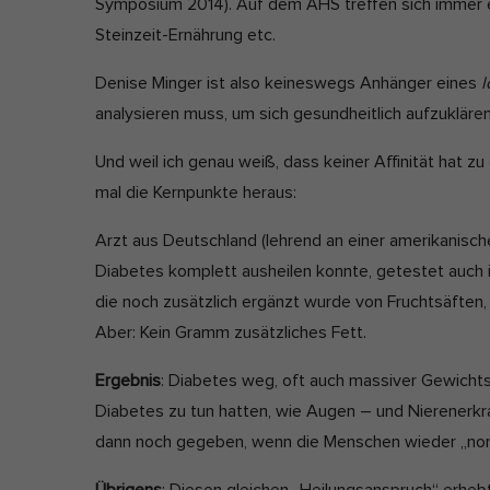
Symposium 2014). Auf dem AHS treffen sich immer 
Steinzeit-Ernährung etc.
Denise Minger ist also keineswegs Anhänger eines
l
analysieren muss, um sich gesundheitlich aufzuklären
Und weil ich genau weiß, dass keiner Affinität hat z
mal die Kernpunkte heraus:
Arzt aus Deutschland (lehrend an einer amerikanischen
Diabetes komplett ausheilen konnte, getestet auch in
die noch zusätzlich ergänzt wurde von Fruchtsäften
Aber: Kein Gramm zusätzliches Fett.
Ergebnis
: Diabetes weg, oft auch massiver Gewichtsve
Diabetes zu tun hatten, wie Augen – und Nierenerkra
dann noch gegeben, wenn die Menschen wieder „nor