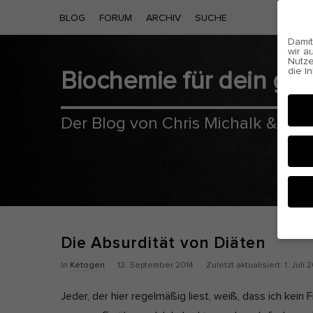
BLOG
FORUM
ARCHIV
SUCHE
Damit
wir a
Nutze
die I
Biochemie für dein g
Cooki
Der Blog von Chris Michalk & Phil
Die Absurdität von Diäten
Hier 
P
Z
In
Ketogen
12. September 2014
Zuletzt aktualisiert:
1. Juli 
Einwi
anzei
u
u
Jeder, der hier regelmäßig liest, weiß, dass ich kei
b
l
Al