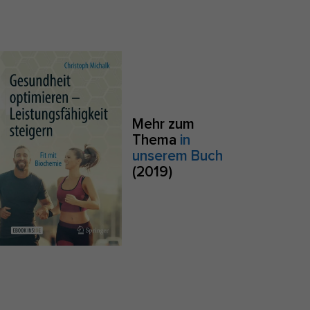
S
Zurück
e
Mehr zum
Thema
in
Anonyme Statistiken
unserem Buch
(2019)
zu
Marketing
sites