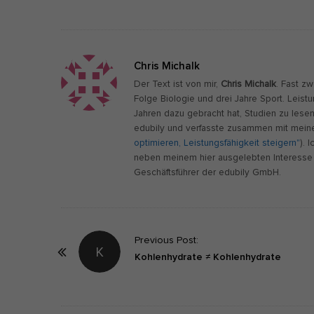
Chris Michalk
Der Text ist von mir,
Chris Michalk
. Fast z
Folge Biologie und drei Jahre Sport. Leist
Jahren dazu gebracht hat, Studien zu lese
edubily und verfasste zusammen mit meine
optimieren, Leistungsfähigkeit steigern"
). 
neben meinem hier ausgelebten Interesse 
Geschäftsführer der edubily GmbH.
P
Previous Post:
K
o
Kohlenhydrate ≠ Kohlenhydrate
s
t