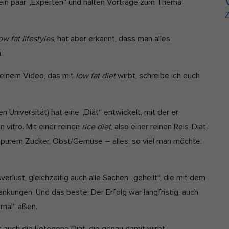
ein paar „Experten“ und halten Vorträge zum Thema
Z
ow fat lifestyles
, hat aber erkannt, dass man alles
.
u einem Video, das mit
low fat diet
wirbt, schreibe ich euch
 Universität) hat eine „Diät“ entwickelt, mit der er
 vitro. Mit einer reinen
rice diet
, also einer reinen Reis-Diät,
, purem Zucker, Obst/Gemüse – alles, so viel man möchte.
rlust, gleichzeitig auch alle Sachen „geheilt“, die mit dem
nkungen. Und das beste: Der Erfolg war langfristig, auch
mal“ aßen.