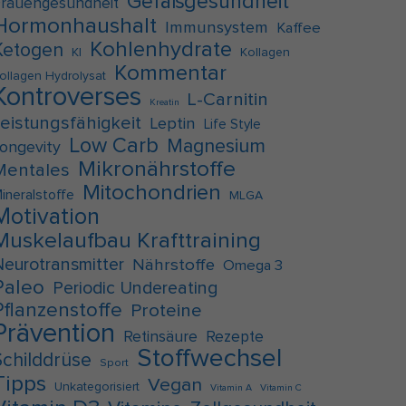
Gefäßgesundheit
rauengesundheit
Hormonhaushalt
Immunsystem
Kaffee
Kohlenhydrate
Ketogen
KI
Kollagen
Kommentar
ollagen Hydrolysat
Kontroverses
L-Carnitin
Kreatin
Leistungsfähigkeit
Leptin
Life Style
Low Carb
Magnesium
ongevity
Mikronährstoffe
Mentales
Mitochondrien
ineralstoffe
MLGA
Motivation
Muskelaufbau Krafttraining
Neurotransmitter
Nährstoffe
Omega 3
Paleo
Periodic Undereating
Pflanzenstoffe
Proteine
Prävention
Retinsäure
Rezepte
Stoffwechsel
Schilddrüse
Sport
Tipps
Vegan
Unkategorisiert
Vitamin A
Vitamin C