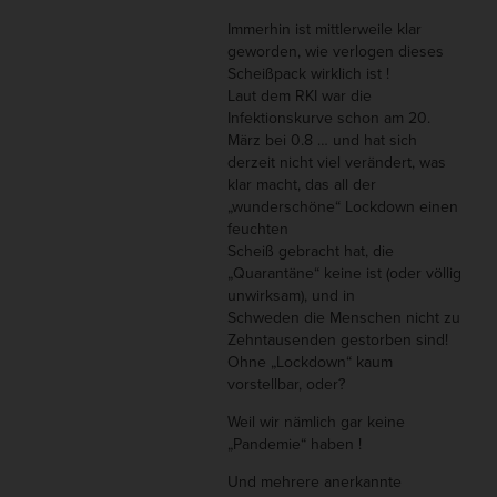
Immerhin ist mittlerweile klar
geworden, wie verlogen dieses
Scheißpack wirklich ist !
Laut dem RKI war die
Infektionskurve schon am 20.
März bei 0.8 … und hat sich
derzeit nicht viel verändert, was
klar macht, das all der
„wunderschöne“ Lockdown einen
feuchten
Scheiß gebracht hat, die
„Quarantäne“ keine ist (oder völlig
unwirksam), und in
Schweden die Menschen nicht zu
Zehntausenden gestorben sind!
Ohne „Lockdown“ kaum
vorstellbar, oder?
Weil wir nämlich gar keine
„Pandemie“ haben !
Und mehrere anerkannte