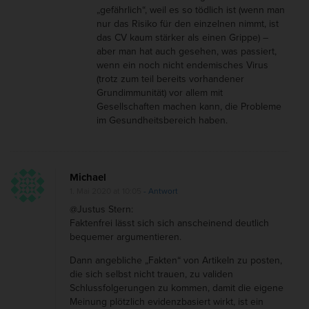
„gefährlich“, weil es so tödlich ist (wenn man
nur das Risiko für den einzelnen nimmt, ist
das CV kaum stärker als einen Grippe) –
aber man hat auch gesehen, was passiert,
wenn ein noch nicht endemisches Virus
(trotz zum teil bereits vorhandener
Grundimmunität) vor allem mit
Gesellschaften machen kann, die Probleme
im Gesundheitsbereich haben.
Michael
1. Mai 2020 at 10:05
- Antwort
@Justus Stern:
Faktenfrei lässt sich sich anscheinend deutlich
bequemer argumentieren.
Dann angebliche „Fakten“ von Artikeln zu posten,
die sich selbst nicht trauen, zu validen
Schlussfolgerungen zu kommen, damit die eigene
Meinung plötzlich evidenzbasiert wirkt, ist ein