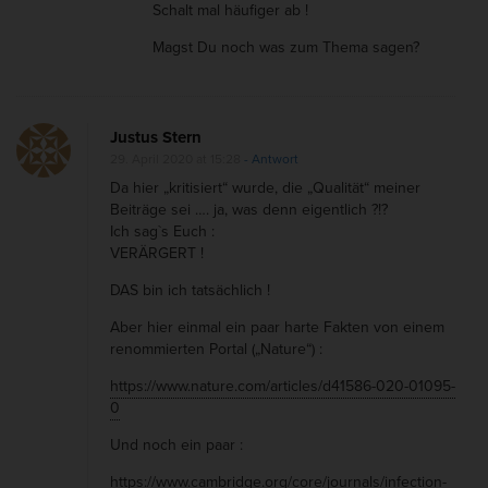
Schalt mal häufiger ab !
Magst Du noch was zum Thema sagen?
Justus Stern
29. April 2020 at 15:28
- Antwort
Da hier „kritisiert“ wurde, die „Qualität“ meiner
Beiträge sei …. ja, was denn eigentlich ?!?
Ich sag`s Euch :
VERÄRGERT !
DAS bin ich tatsächlich !
Aber hier einmal ein paar harte Fakten von einem
renommierten Portal („Nature“) :
https://www.nature.com/articles/d41586-020-01095-
0
Und noch ein paar :
https://www.cambridge.org/core/journals/infection-