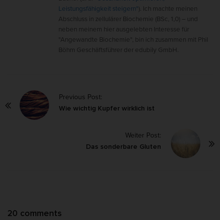
Leistungsfähigkeit steigern"
). Ich machte meinen
Abschluss in zellulärer Biochemie (BSc, 1,0) – und
neben meinem hier ausgelebten Interesse für
"Angewandte Biochemie", bin ich zusammen mit Phil
Böhm Geschäftsführer der edubily GmbH.
P
Previous Post:
o
Wie wichtig Kupfer wirklich ist
s
Weiter Post:
t
Das sonderbare Gluten
N
a
v
i
g
O
20 comments
a