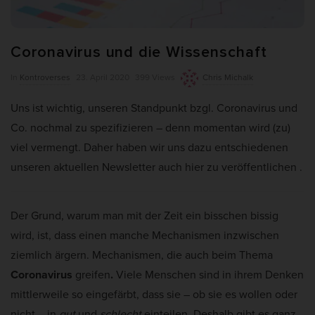
weitere Informationen anzeigen lassen und so nur bestimmte
Cookies auswählen.
Coronavirus und die Wissenschaft
Alle akzeptieren
Auswahl verwenden
P
In
Kontroverses
23. April 2020
399 Views
Chris Michalk
Nur essenzielle Cookies akzeptieren
u
Uns ist wichtig, unseren Standpunkt bzgl. Coronavirus und
b
Zurück
Co. nochmal zu spezifizieren – denn momentan wird (zu)
l
Datenschutzeinstellungen
viel vermengt. Daher haben wir uns dazu entschiedenen
Essenziell (7)
i
unseren aktuellen Newsletter auch hier zu veröffentlichen .
s
Essenzielle Cookies ermöglichen grundlegende Funktionen und sind für
die einwandfreie Funktion und die Sicherheit der Website erforderlich.
h
D
Cookie-Informationen anzeigen
Der Grund, warum man mit der Zeit ein bisschen bissig
a
wird, ist, dass einen manche Mechanismen inzwischen
Ano
Anonyme Statistiken (1)
t
ziemlich ärgern. Mechanismen, die auch beim Thema
Statistik-Cookies erfassen Informationen anonym. Diese Informationen
e
Coronavirus
greifen
.
Viele Menschen sind in ihrem Denken
helfen uns zu verstehen, wie unsere Besucher unsere Website nutzen.
Wenn wir wissen, welche Seiten beliebter sind, können wir unser Angebot
mittlerweile so eingefärbt, dass sie – ob sie es wollen oder
besser auf unsere Besucher abstimmen.
nicht – in
gut
und
schlecht
einteilen. Deshalb gibt es ganz