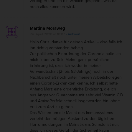
verfolgen und ich bin wirklich gespannt, was da
noch alles kommen wird.
Martina Moraweg
24. April 2020 at 10:07
- Antwort
Hallo Chris, danke für deinen Artikel – also falls ich
ihn richtig verstanden habe :)
Zur politischen Einordnung der Coronoia halte ich
mich lieber zurück. Meine ganz persönliche
Erfahrung ist, dass ich weder in meiner
Verwandtschaft (2- bis 83-Jährige) noch in der
Nachbarschaft noch unter meinen Arbeitskollegen
einen Corona-Erkrankten kenne. Ich selbst hatte
Anfang März eine ordentliche Erkältung, die ich
aus Angst vor Quarantäne mit sehr viel Vitamin C,D
und AminoPerfekt schnell losgeworden bin, ohne
erst zum Arzt zu gehen.
Das Wissen um die Macht des Immunsystems
verleiht den nötigen Abstand zu den täglichen
Horrormeldungen im Mainstream. Schade ist nur,
dass ich dieses Gefühl der Sicherheit kaum