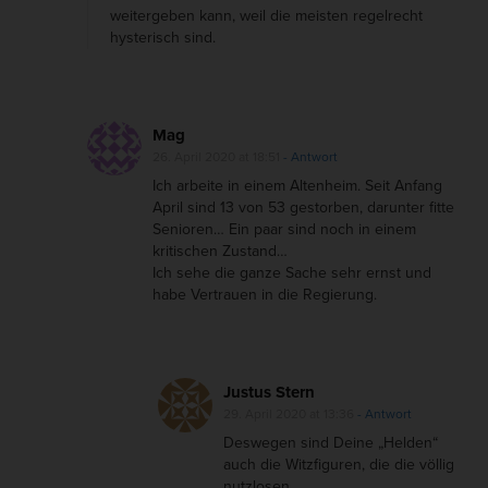
weitergeben kann, weil die meisten regelrecht
hysterisch sind.
Mag
26. April 2020 at 18:51
- Antwort
Ich arbeite in einem Altenheim. Seit Anfang
April sind 13 von 53 gestorben, darunter fitte
Senioren… Ein paar sind noch in einem
kritischen Zustand…
Ich sehe die ganze Sache sehr ernst und
habe Vertrauen in die Regierung.
Justus Stern
29. April 2020 at 13:36
- Antwort
Deswegen sind Deine „Helden“
auch die Witzfiguren, die die völlig
nutzlosen