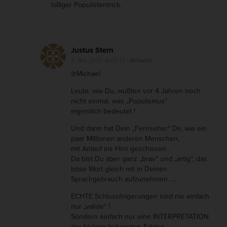
billiger Populistentrick.
Justus Stern
3. Mai 2020 at 00:13
- Antwort
@Michael
Leute, wie Du, wußten vor 4 Jahren noch
nicht einmal, was „Populismus“
eigentlich bedeutet !
Und dann hat Dein „Fernseher“ Dir, wie ein
paar Millionen anderen Menschen,
mit Anlauf ins Hirn geschissen .
Da bist Du aber ganz „brav“ und „artig“, das
böse Wort gleich mit in Deinen
Sprachgebrauch aufzunehmen ….
ECHTE Schlussfolgerungen sind nie einfach
nur „valide“ !
Sondern einfach nur eine INTERPRETATION
der bislang bekannten Fakten.