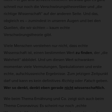
Cookie-Informationen anzeigen
schnell nur noch die Verschwörungstheoretiker und „die
Mar
Marketing (5)
richtige Wissenschaft“ auf der anderen Seite. Und das,
obgleich es – zumindest in unseren Augen und bei den
Marketing-Cookies werden von Drittanbietern oder Publishern verwendet,
um personalisierte Werbung anzuzeigen. Sie tun dies, indem sie Besucher
Quellen, die wir sichten – kaum echte
über Websites hinweg verfolgen.
Verschwörungstheorie gibt.
Cookie-Informationen anzeigen
Viele Menschen verstehen nur nicht, dass echte
Ext
Externe Medien (2)
Wissenschaft ist, einen bestimmten Wert
zu finden
, der „die
Inhalte von Videoplattformen und Social-Media-Plattformen werden
Wahrheit“ abbildet. Und um diesen Wert schwanken
standardmäßig blockiert. Wenn Cookies von externen Medien akzeptiert
werden, bedarf der Zugriff auf diese Inhalte keiner manuellen Einwilligung
momentan viele Vermutungen, Spekulationen und erste
mehr.
echte, aufschlussreiche Ergebnisse. Zum jetzigen Zeitpunkt
Cookie-Informationen anzeigen
darf und kann es kein definitives
Richtig
oder
Falsch
geben.
Datenschutzerklärung
Impressum
Wer so denkt, denkt eben gerade
nicht
wissenschaftlich.
Wie beim Thema Ernährung und Co. zeigt sich auch beim
Thema Coronavirus: Es scheint nur noch „echte