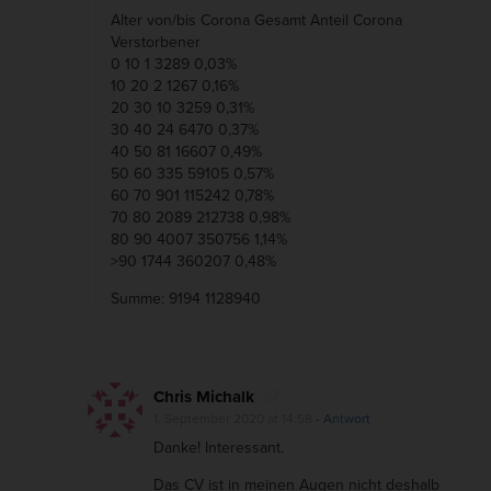
Alter von/bis Corona Gesamt Anteil Corona
e
Verstorbener
W
0 10 1 3289 0,03%
10 20 2 1267 0,16%
i
20 30 10 3259 0,31%
s
30 40 24 6470 0,37%
s
40 50 81 16607 0,49%
50 60 335 59105 0,57%
e
60 70 901 115242 0,78%
n
70 80 2089 212738 0,98%
s
80 90 4007 350756 1,14%
>90 1744 360207 0,48%
c
h
Summe: 9194 1128940
a
f
t
Chris Michalk
1. September 2020 at 14:58
- Antwort
Danke! Interessant.
Das CV ist in meinen Augen nicht deshalb