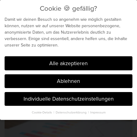
Cookie 🍪 gefällig?
Menu
Damit wir deinen Besuch so angenehm wie möglich gestalten
können, nutzen wir auf unserer Website personenbezogene,
anonymisierte Daten, um das Nutzererlebnis deutlich zu
Biochemie für dein
verbessern. Einige sind essentiell, andere helfen uns, die Inhalte
unserer Seite zu optimieren.
genetisches Maximum
Cookie 🍪 gefällig?
Alle akzeptieren
Der Blog von Chris Michalk & Phil
Ablehnen
Böhm. Seit 2014.
Individuelle Datenschutzeinstellungen
Cookie-Details
Datenschutzerklärung
Impressum
Datenschutzeinstellungen
Hier finden Sie eine Übersicht über alle verwendeten Cookies. Sie
können Ihre Einwilligung zu ganzen Kategorien geben oder sich