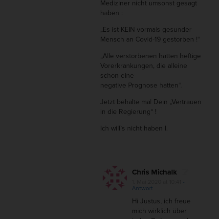
Mediziner nicht umsonst gesagt
haben :
„Es ist KEIN vormals gesunder
Mensch an Covid-19 gestorben !“
„Alle verstorbenen hatten heftige
Vorerkrankungen, die alleine
schon eine
negative Prognose hatten“.
Jetzt behalte mal Dein „Vertrauen
in die Regierung“ !
Ich will`s nicht haben l.
Chris Michalk
1. Mai 2020 at 10:41
-
Antwort
Hi Justus, ich freue
mich wirklich über