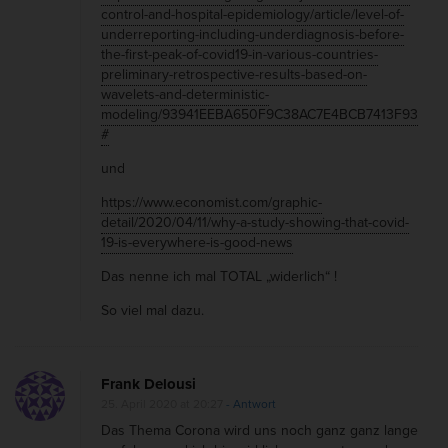
control-and-hospital-epidemiology/article/level-of-
underreporting-including-underdiagnosis-before-
the-first-peak-of-covid19-in-various-countries-
preliminary-retrospective-results-based-on-
wavelets-and-deterministic-
modeling/93941EEBA650F9C38AC7E4BCB7413F93
#
und
https://www.economist.com/graphic-
detail/2020/04/11/why-a-study-showing-that-covid-
19-is-everywhere-is-good-news
Das nenne ich mal TOTAL „widerlich“ !
So viel mal dazu.
Frank Delousi
25. April 2020 at 20:27
- Antwort
Das Thema Corona wird uns noch ganz ganz lange