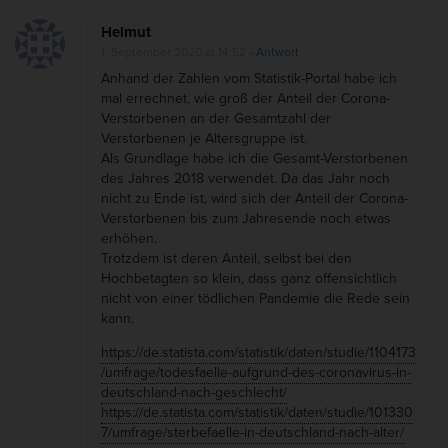
n
t
Helmut
C
i
1. September 2020 at 14:52
- Antwort
o
o
Anhand der Zahlen vom Statistik-Portal habe ich
r
mal errechnet, wie groß der Anteil der Corona-
n
Verstorbenen an der Gesamtzahl der
o
Verstorbenen je Altersgruppe ist.
n
Als Grundlage habe ich die Gesamt-Verstorbenen
a
des Jahres 2018 verwendet. Da das Jahr noch
nicht zu Ende ist, wird sich der Anteil der Corona-
v
Verstorbenen bis zum Jahresende noch etwas
i
erhöhen.
r
Trotzdem ist deren Anteil, selbst bei den
Hochbetagten so klein, dass ganz offensichtlich
u
nicht von einer tödlichen Pandemie die Rede sein
s
kann.
u
https://de.statista.com/statistik/daten/studie/1104173
n
/umfrage/todesfaelle-aufgrund-des-coronavirus-in-
deutschland-nach-geschlecht/
d
https://de.statista.com/statistik/daten/studie/101330
d
7/umfrage/sterbefaelle-in-deutschland-nach-alter/
i