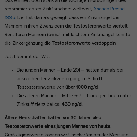
Das erinnert doch stark an die wichtigen Forschungen des
renommiertesten Zinkforschers weltweit,
Ananda Prasad
1996
. Der hat damals gezeigt, dass ein Zinkmangel bei
Männern in ihren Zwanzigern
die Testosteronwerte viertelt
.
Bei älteren Männern (⌀65J.) mit leichtem Zinkmangel konnte
die Zinkergänzung
die Testosteronwerte verdoppeln
.
Jetzt kommt der Witz:
Die jungen Männer – Ende 20! – hatten damals bei
ausreichender Zinkversorgung im Schnitt
Testosteronwerte von
über 1000 ng/dl.
Die älteren Männer – Mitte 60! – hingegen lagen unter
Zinksuffizienz bei ca.
460 ng/dl.
Ältere Herrschaften hatten vor 30 Jahren also
Testosteronwerte eines jungen Mannes von heute.
Großzügigerweise können wir Unschärfen bei der Messung