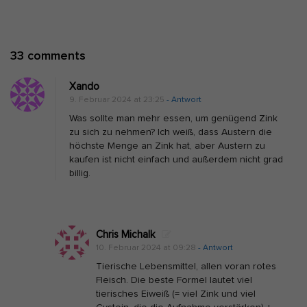
v
i
g
O
33 comments
a
n
t
Xando
T
i
9. Februar 2024 at 23:25
- Antwort
e
o
Was sollte man mehr essen, um genügend Zink
s
n
zu sich zu nehmen? Ich weiß, dass Austern die
höchste Menge an Zink hat, aber Austern zu
t
kaufen ist nicht einfach und außerdem nicht grad
o
billig.
s
t
e
Chris Michalk
r
10. Februar 2024 at 09:28
- Antwort
o
Tierische Lebensmittel, allen voran rotes
n
Fleisch. Die beste Formel lautet viel
tierisches Eiweiß (= viel Zink und viel
n