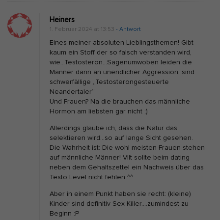
Heiners
1. Februar 2024 at 13:53
- Antwort
Eines meiner absoluten Lieblingsthemen! Gibt
kaum ein Stoff der so falsch verstanden wird,
wie…Testosteron…Sagenumwoben leiden die
Männer dann an unendlicher Aggression, sind
schwerfällige „Testosterongesteuerte
Neandertaler“
Und Frauen? Na die brauchen das männliche
Hormon am liebsten gar nicht ;)
Allerdings glaube ich, dass die Natur das
selektieren wird…so auf lange Sicht gesehen.
Die Wahrheit ist: Die wohl meisten Frauen stehen
auf männliche Männer! Vllt sollte beim dating
neben dem Gehaltszettel ein Nachweis über das
Testo Level nicht fehlen ^^
Aber in einem Punkt haben sie recht: (kleine)
Kinder sind definitiv Sex Killer….zumindest zu
Beginn :P