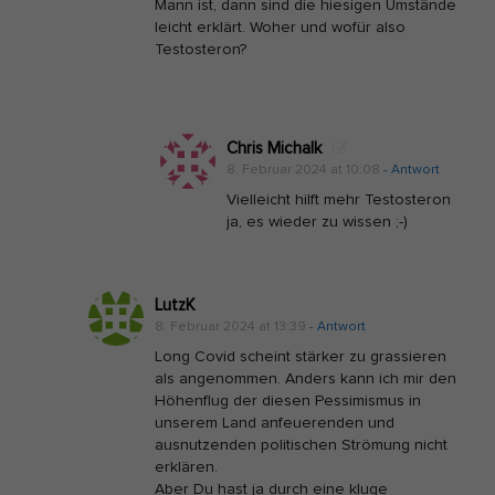
Mann ist, dann sind die hiesigen Umstände
leicht erklärt. Woher und wofür also
Testosteron?
Chris Michalk
8. Februar 2024 at 10:08
- Antwort
Vielleicht hilft mehr Testosteron
ja, es wieder zu wissen ;-)
LutzK
8. Februar 2024 at 13:39
- Antwort
Long Covid scheint stärker zu grassieren
als angenommen. Anders kann ich mir den
Höhenflug der diesen Pessimismus in
unserem Land anfeuerenden und
ausnutzenden politischen Strömung nicht
erklären.
Aber Du hast ja durch eine kluge