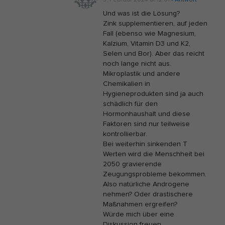
3. Februar 2024 at 12:01
- Antwort
Und was ist die Lösung?
Zink supplementieren, auf jeden
Fall (ebenso wie Magnesium,
Kalzium, Vitamin D3 und K2,
Selen und Bor). Aber das reicht
noch lange nicht aus.
Mikroplastik und andere
Chemikalien in
Hygieneprodukten sind ja auch
schädlich für den
Hormonhaushalt und diese
Faktoren sind nur teilweise
kontrollierbar.
Bei weiterhin sinkenden T
Werten wird die Menschheit bei
2050 gravierende
Zeugungsprobleme bekommen.
Also natürliche Androgene
nehmen? Oder drastischere
Maßnahmen ergreifen?
Würde mich über eine
Diskussion freuen