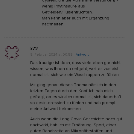
Cystein, die die Aufnahme verstärken) +
a
wenig Phytinsäure aus
t
Getreiden/Hülsenfrüchten.
Man kann aber auch mit Ergänzung
ü
nachhelfen.
r
l
i
x72
c
8. Februar 2024 at 00:58
- Antwort
h
Das traurige ist doch, dass viele eben gar nicht
n
wissen, was Ihnen da entgeht, weil es zumeist
normal ist, sich wie ein Waschlappen zu fühlen.
i
c
Mir ging genau dieses Thema nämlich in den
letzten Tagen durch den Kopf. Ich hab mich
h
gefragt, ob es wirklich normal ist, sich dauerhaft
t
so desinteressiert zu fühlen und hab prompt
meine Antwort bekommen.
Auch wenn die Long Covid Geschichte noch gut
nachwirkt, hab ich mit Ernährung, Sport, einer
guten Bandbreite an Mikronährstoffen und