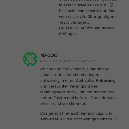
in einer dunklen Ecke auf… 😉
Es macht manchmal schon Sinn,
wenn nicht alle über genügend
Testo verfügen…
Grüsse ü 60er mit natürlichen
665 ng/dl
4D-DOC
4. Februar 2024 at 22:29
- Antwort
Ich finde solche kleinen „Seitenhiebe“
absolut erfrischend und dringend!
notwendig in einer Zeit voller Refraiming
und versuchter Verengung des
Meinungskorridors – oft von denjenigen,
denen Fakten und tieferes Durchdenken
eher fremd sein könnten.
Das gehört hier auch einfach dazu und
entwertet 0,0 die hochwertigen Inhalte. ;-)