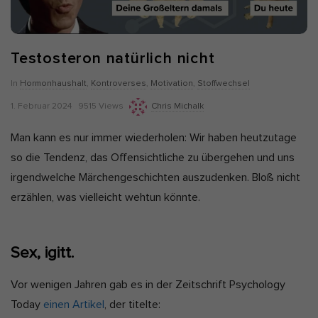
Alle akzeptieren
Auswahl verwenden
Nur essenzielle Cookies akzeptieren
Testosteron natürlich nicht
Zurück
In
Hormonhaushalt
,
Kontroverses
,
Motivation
,
Stoffwechsel
Datenschutzeinstellungen
P
Essenziell (7)
1. Februar 2024
9515 Views
Chris Michalk
u
Essenzielle Cookies ermöglichen grundlegende Funktionen und sind
Man kann es nur immer wiederholen: Wir haben heutzutage
für die einwandfreie Funktion und die Sicherheit der Website
b
erforderlich.
so die Tendenz, das Offensichtliche zu übergehen und uns
l
Cookie-Informationen anzeigen
irgendwelche Märchengeschichten auszudenken. Bloß nicht
i
erzählen, was vielleicht wehtun könnte.
Ano
Anonyme Statistiken (1)
s
h
Statistik-Cookies erfassen Informationen anonym. Diese
Informationen helfen uns zu verstehen, wie unsere Besucher unsere
D
Sex, igitt.
Website nutzen. Wenn wir wissen, welche Seiten beliebter sind,
a
können wir unser Angebot besser auf unsere Besucher abstimmen.
t
Cookie-Informationen anzeigen
Vor wenigen Jahren gab es in der Zeitschrift Psychology
e
Today
einen Artikel
, der titelte:
Mar
Marketing (5)