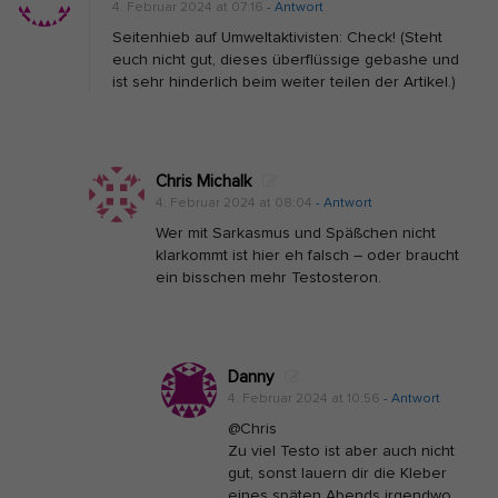
4. Februar 2024 at 07:16
- Antwort
Seitenhieb auf Umweltaktivisten: Check! (Steht
euch nicht gut, dieses überflüssige gebashe und
ist sehr hinderlich beim weiter teilen der Artikel.)
Chris Michalk
4. Februar 2024 at 08:04
- Antwort
Wer mit Sarkasmus und Späßchen nicht
klarkommt ist hier eh falsch – oder braucht
ein bisschen mehr Testosteron.
Danny
4. Februar 2024 at 10:56
- Antwort
@Chris
Zu viel Testo ist aber auch nicht
gut, sonst lauern dir die Kleber
eines späten Abends irgendwo