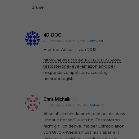
Grüße!
4D-DOC
4. Februar 2024 at 22:49
- Antwort
Hier der Artikel – von 2012:
https://news.ucsb.edu/2012/013225/low-
testosterone-level-amazonian-tribe-
responds-competition-according-
anthropologists
Chris Michalk
5. Februar 2024 at 09:01
- Antwort
Absolut! Ich bin da auch total bei dir, dass
„mehr = besser“ auch bei Testosteron
nicht gilt. Ich denke, mit der Extrapolation
von Urvolk-Werten muss man aber ein
bisschen vorsichtig sein: Erstens sind