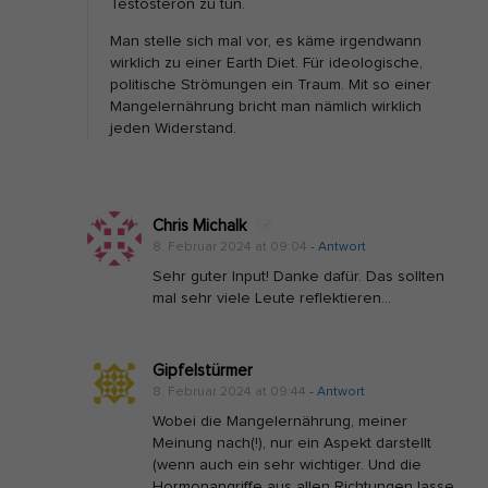
Testosteron zu tun.
Man stelle sich mal vor, es käme irgendwann
wirklich zu einer Earth Diet. Für ideologische,
politische Strömungen ein Traum. Mit so einer
Mangelernährung bricht man nämlich wirklich
jeden Widerstand.
Chris Michalk
8. Februar 2024 at 09:04
- Antwort
Sehr guter Input! Danke dafür. Das sollten
mal sehr viele Leute reflektieren…
Gipfelstürmer
8. Februar 2024 at 09:44
- Antwort
Wobei die Mangelernährung, meiner
Meinung nach(!), nur ein Aspekt darstellt
(wenn auch ein sehr wichtiger. Und die
Hormonangriffe aus allen Richtungen lasse