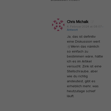
Chris Michalk
4. Februar 2024 at 08:07
-
Antwort
Ja, das ist definitiv
eine Diskussion wert
:-) Wenn das nämlich
so einfach zu
bestimmen wäre, hätte
ich es im Artikel
versucht. Zink ist eine
Stellschraube, aber
wie du richtig
andeutest, gibt es
erheblich mehr, was
heutzutage schief
läuft.