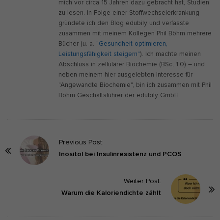
mich vor circa 15 Jahren dazu gebracht hat, Studien
zu lesen. In Folge einer Stoffwechselerkrankung
gründete ich den Blog edubily und verfasste
zusammen mit meinem Kollegen Phil Böhm mehrere
Bücher (u. a.
"Gesundheit optimieren,
Leistungsfähigkeit steigern"
). Ich machte meinen
Abschluss in zellulärer Biochemie (BSc, 1,0) – und
neben meinem hier ausgelebten Interesse für
"Angewandte Biochemie", bin ich zusammen mit Phil
Böhm Geschäftsführer der edubily GmbH.
P
Previous Post:
o
Inositol bei Insulinresistenz und PCOS
s
t
Weiter Post:
Warum die Kaloriendichte zählt
N
a