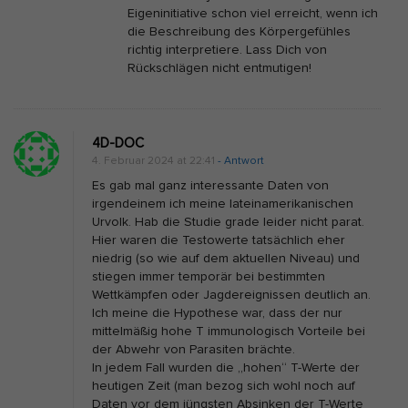
Eigeninitiative schon viel erreicht, wenn ich
die Beschreibung des Körpergefühles
richtig interpretiere. Lass Dich von
Rückschlägen nicht entmutigen!
4D-DOC
4. Februar 2024 at 22:41
- Antwort
Es gab mal ganz interessante Daten von
irgendeinem ich meine lateinamerikanischen
Urvolk. Hab die Studie grade leider nicht parat.
Hier waren die Testowerte tatsächlich eher
niedrig (so wie auf dem aktuellen Niveau) und
stiegen immer temporär bei bestimmten
Wettkämpfen oder Jagdereignissen deutlich an.
Ich meine die Hypothese war, dass der nur
mittelmäßig hohe T immunologisch Vorteile bei
der Abwehr von Parasiten brächte.
In jedem Fall wurden die „hohen“ T-Werte der
heutigen Zeit (man bezog sich wohl noch auf
Daten vor dem jüngsten Absinken der T-Werte