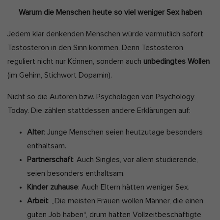
Warum die Menschen heute so viel weniger Sex haben
Marketing-Cookies werden von Drittanbietern oder Publishern
verwendet, um personalisierte Werbung anzuzeigen. Sie tun dies,
indem sie Besucher über Websites hinweg verfolgen.
Jedem klar denkenden Menschen würde vermutlich sofort
Cookie-Informationen anzeigen
Testosteron in den Sinn kommen. Denn Testosteron
reguliert nicht nur Können, sondern auch
unbedingtes Wollen
Ext
Externe Medien (2)
(im Gehirn, Stichwort Dopamin).
Inhalte von Videoplattformen und Social-Media-Plattformen werden
standardmäßig blockiert. Wenn Cookies von externen Medien
Nicht so die Autoren bzw. Psychologen von Psychology
akzeptiert werden, bedarf der Zugriff auf diese Inhalte keiner
manuellen Einwilligung mehr.
Today. Die zählen stattdessen andere Erklärungen auf:
Cookie-Informationen anzeigen
Alter
: Junge Menschen seien heutzutage besonders
Datenschutzerklärung
Impressum
enthaltsam.
Partnerschaft
: Auch Singles, vor allem studierende,
seien besonders enthaltsam.
Kinder zuhause
: Auch Eltern hätten weniger Sex.
Arbeit
: „Die meisten Frauen wollen Männer, die einen
guten Job haben“, drum hätten Vollzeitbeschäftigte