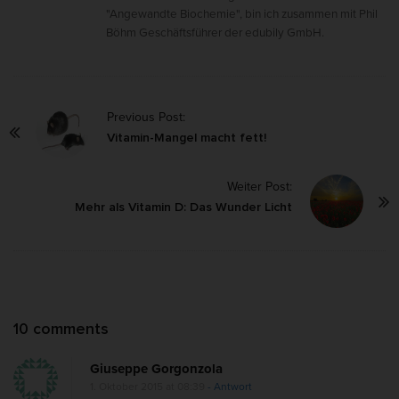
"Angewandte Biochemie", bin ich zusammen mit Phil
Böhm Geschäftsführer der edubily GmbH.
P
Previous Post:
o
Vitamin-Mangel macht fett!
s
Weiter Post:
t
Mehr als Vitamin D: Das Wunder Licht
N
a
v
i
g
O
10 comments
a
n
t
Giuseppe Gorgonzola
D
i
1. Oktober 2015 at 08:39
- Antwort