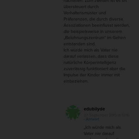
nachäffen. Zum zweiten ist es oft
übersteuert durch
Verhaltensmuster und
Präferenzen, die durch diverse
Assoziationen beeinflusst werden,
die beispielsweise in unserem
„Belohnungszentrum“ im Gehirn
entstanden sind.
Ich würde mich als Vater nie
darauf verlassen, dass diese
natürliche Körperintelligenz
zuverlässig funktioniert aber die
Impulse der Kinder immer mit
einbeziehen.
edubilyde
27. September 2015 at 10:16
- Antwort
„Ich würde mich als
Vater nie darauf