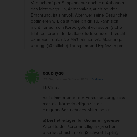
Versuchen“ per Supplemente doch ein Anhänger
des Mittelwegs: Ja, Achtsamkeit, auch bei der
Ernährung, ist sinnvoll. Aber wer seine Gesundheit
optimieren will, da stimme ich dir zu, kann sich
nicht nur auf sein Körpergefühl verlassen (siehe
Bluthochdruck, der lautlose Tod), sondern braucht
dann auch objektive Maßnahmen wie Messungen
und ggf (künstliche) Therapien und Ergänzungen.
edubilyde
23. September 2015 at 10:19
- Antwort
Hi Chris,
na ja, immer unter der Voraussetzung, dass
man die Körperintelligenz in ein
einigermaßen richtiges Milieu setzt:
a) bei Fettleibigen funktionieren gewisse
Aspekte der Körperintelligenz ja schon
überhaupt nicht mehr (Stichwort Leptin);