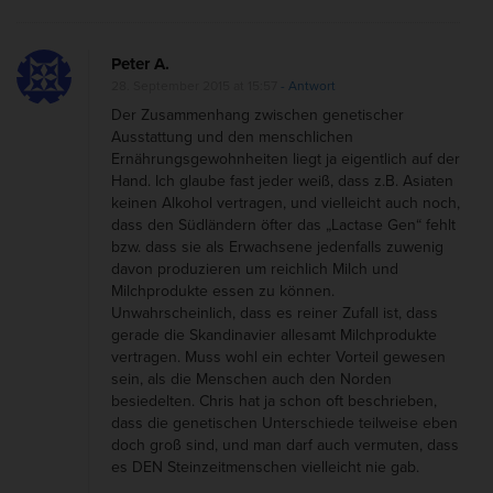
i
s
Peter A.
t
28. September 2015 at 15:57
- Antwort
i
Der Zusammenhang zwischen genetischer
m
Ausstattung und den menschlichen
Ernährungsgewohnheiten liegt ja eigentlich auf der
m
Hand. Ich glaube fast jeder weiß, dass z.B. Asiaten
e
keinen Alkohol vertragen, und vielleicht auch noch,
r
dass den Südländern öfter das „Lactase Gen“ fehlt
bzw. dass sie als Erwachsene jedenfalls zuwenig
n
davon produzieren um reichlich Milch und
o
Milchprodukte essen zu können.
c
Unwahrscheinlich, dass es reiner Zufall ist, dass
gerade die Skandinavier allesamt Milchprodukte
h
vertragen. Muss wohl ein echter Vorteil gewesen
k
sein, als die Menschen auch den Norden
besiedelten. Chris hat ja schon oft beschrieben,
e
dass die genetischen Unterschiede teilweise eben
i
doch groß sind, und man darf auch vermuten, dass
n
es DEN Steinzeitmenschen vielleicht nie gab.
g