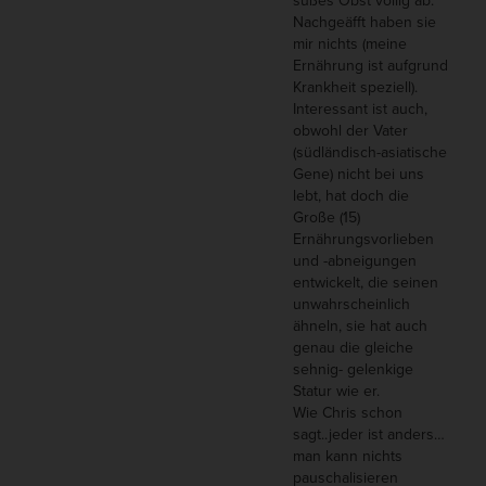
süßes Obst völlig ab.
Nachgeäfft haben sie
mir nichts (meine
Ernährung ist aufgrund
Krankheit speziell).
Interessant ist auch,
obwohl der Vater
(südländisch-asiatische
Gene) nicht bei uns
lebt, hat doch die
Große (15)
Ernährungsvorlieben
und -abneigungen
entwickelt, die seinen
unwahrscheinlich
ähneln, sie hat auch
genau die gleiche
sehnig- gelenkige
Statur wie er.
Wie Chris schon
sagt..jeder ist anders…
man kann nichts
pauschalisieren