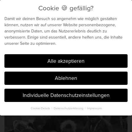
Cookie 🍪 gefällig?
Menu
Damit wir deinen Besuch so angenehm wie möglich gestalten
können, nutzen wir auf unserer Website personenbezogene,
anonymisierte Daten, um das Nutzererlebnis deutlich zu
Biochemie für dein
verbessern. Einige sind essentiell, andere helfen uns, die Inhalte
unserer Seite zu optimieren.
genetisches Maximum
Cookie 🍪 gefällig?
Alle akzeptieren
Der Blog von Chris Michalk & Phil
Ablehnen
Böhm. Seit 2014.
Individuelle Datenschutzeinstellungen
Cookie-Details
Datenschutzerklärung
Impressum
Datenschutzeinstellungen
Hier finden Sie eine Übersicht über alle verwendeten Cookies. Sie
können Ihre Einwilligung zu ganzen Kategorien geben oder sich