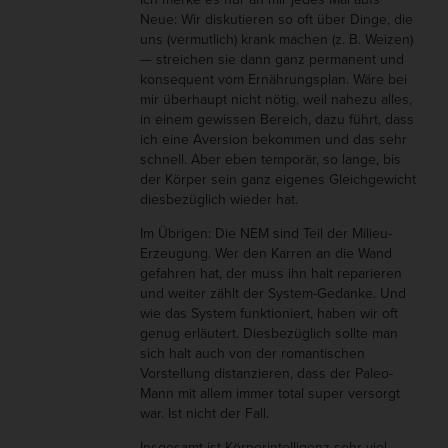
Neue: Wir diskutieren so oft über Dinge, die
uns (vermutlich) krank machen (z. B. Weizen)
— streichen sie dann ganz permanent und
konsequent vom Ernährungsplan. Wäre bei
mir überhaupt nicht nötig, weil nahezu alles,
in einem gewissen Bereich, dazu führt, dass
ich eine Aversion bekommen und das sehr
schnell. Aber eben temporär, so lange, bis
der Körper sein ganz eigenes Gleichgewicht
diesbezüglich wieder hat.
Im Übrigen: Die NEM sind Teil der Milieu-
Erzeugung. Wer den Karren an die Wand
gefahren hat, der muss ihn halt reparieren
und weiter zählt der System-Gedanke. Und
wie das System funktioniert, haben wir oft
genug erläutert. Diesbezüglich sollte man
sich halt auch von der romantischen
Vorstellung distanzieren, dass der Paleo-
Mann mit allem immer total super versorgt
war. Ist nicht der Fall.
Insgesamt ist Körperintelligenz sehr viel