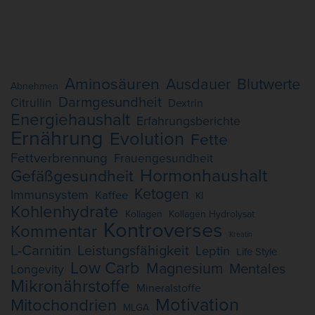
Aminosäuren
Ausdauer
Blutwerte
Abnehmen
Darmgesundheit
Citrullin
Dextrin
Energiehaushalt
Erfahrungsberichte
Ernährung
Evolution
Fette
Fettverbrennung
Frauengesundheit
Hormonhaushalt
Gefäßgesundheit
Ketogen
Immunsystem
Kaffee
KI
Kohlenhydrate
Kollagen
Kollagen Hydrolysat
Kontroverses
Kommentar
Kreatin
L-Carnitin
Leistungsfähigkeit
Leptin
Life Style
Low Carb
Magnesium
Mentales
Longevity
Mikronährstoffe
Mineralstoffe
Motivation
Mitochondrien
MLGA