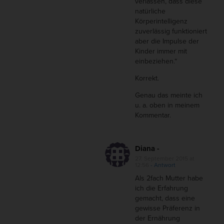
verlassen, dass diese
natürliche
Körperintelligenz
zuverlässig funktioniert
aber die Impulse der
Kinder immer mit
einbeziehen.“
Korrekt.
Genau das meinte ich
u. a. oben in meinem
Kommentar.
Diana -
27. September 2015 at
12:56
- Antwort
Als 2fach Mutter habe
ich die Erfahrung
gemacht, dass eine
gewisse Präferenz in
der Ernährung