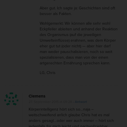
Aber gut. Ich sagte ja: Geschichten sind oft
besser als Fakten.
Wohlgemerkt: Wir können alle sehr wohl
Eckpfeiler ableiten und anhand der Reaktion
des Organismus (auf die jeweiligen
Umwelteinflüsse) erahnen, was dem Körper
eher gut tut (oder nicht) — aber hier darf
man weder pauschalisieren, noch so weit
spezialisieren, dass man von der einen
artgerechten Ernährung sprechen kann.
LG, Chris
Clemens
27. September 2015 at 09:28
- Antwort
Körperintelligenz hört sich so…naja –
weitschweifend an!ich glaube Chris hat es mal
anders gesagt…oder wer auch immer – hört sich
jedenfalls für mich leicht und nachvollziehbar