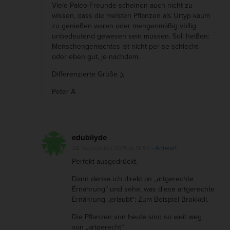
n
Viele Paleo-Freunde scheinen auch nicht zu
wissen, dass die meisten Pflanzen als Urtyp kaum
s
zu genießen waren oder mengenmäßig völlig
unbedeutend gewesen sein müssen. Soll heißen:
Menschengemachtes ist nicht per se schlecht —
oder eben gut, je nachdem.
Differenzierte Grüße ;),
Peter A
edubilyde
28. September 2015 at 18:55
- Antwort
Perfekt ausgedrückt.
Dann denke ich direkt an „artgerechte
Ernährung“ und sehe, was diese artgerechte
Ernährung „erlaubt“: Zum Beispiel Brokkoli.
Die Pflanzen von heute sind so weit weg
von „artgerecht“.