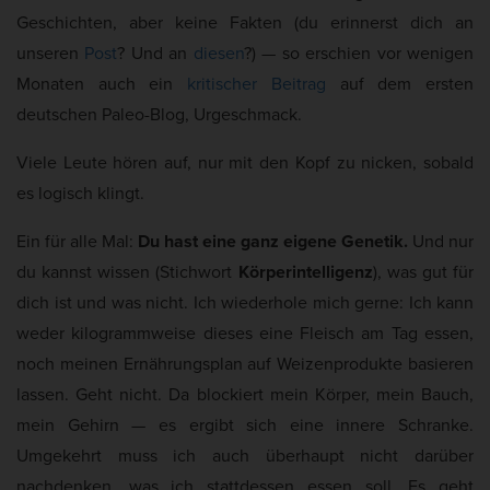
D
a
Cookie-Informationen anzeigen
Geschichten, aber keine Fakten (du erinnerst dich an
a
k
unseren
Post
? Und an
diesen
?) — so erschien vor wenigen
Mar
Marketing (5)
t
t
Monaten auch ein
kritischer Beitrag
auf dem ersten
Marketing-Cookies werden von Drittanbietern oder Publishern verwendet,
e
u
um personalisierte Werbung anzuzeigen. Sie tun dies, indem sie Besucher
deutschen Paleo-Blog, Urgeschmack.
a
über Websites hinweg verfolgen.
l
Viele Leute hören auf, nur mit den Kopf zu nicken, sobald
Cookie-Informationen anzeigen
i
es logisch klingt.
Ext
Externe Medien (2)
s
Ein für alle Mal:
Du hast eine ganz eigene Genetik.
Und nur
i
Inhalte von Videoplattformen und Social-Media-Plattformen werden
standardmäßig blockiert. Wenn Cookies von externen Medien akzeptiert
du kannst wissen (Stichwort
Körperintelligenz
), was gut für
e
werden, bedarf der Zugriff auf diese Inhalte keiner manuellen Einwilligung
mehr.
dich ist und was nicht. Ich wiederhole mich gerne: Ich kann
r
weder kilogrammweise dieses eine Fleisch am Tag essen,
t
Cookie-Informationen anzeigen
:
noch meinen Ernährungsplan auf Weizenprodukte basieren
Datenschutzerklärung
Impressum
lassen. Geht nicht. Da blockiert mein Körper, mein Bauch,
mein Gehirn — es ergibt sich eine innere Schranke.
Umgekehrt muss ich auch überhaupt nicht darüber
nachdenken, was ich stattdessen essen soll. Es geht