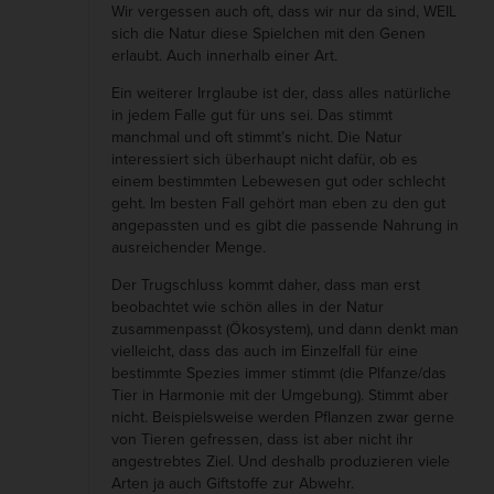
Wir vergessen auch oft, dass wir nur da sind, WEIL
u
sich die Natur diese Spielchen mit den Genen
erlaubt. Auch innerhalb einer Art.
t
e
Ein weiterer Irrglaube ist der, dass alles natürliche
in jedem Falle gut für uns sei. Das stimmt
s
manchmal und oft stimmt’s nicht. Die Natur
B
interessiert sich überhaupt nicht dafür, ob es
e
einem bestimmten Lebewesen gut oder schlecht
geht. Im besten Fall gehört man eben zu den gut
i
angepassten und es gibt die passende Nahrung in
s
ausreichender Menge.
p
Der Trugschluss kommt daher, dass man erst
i
beobachtet wie schön alles in der Natur
e
zusammenpasst (Ökosystem), und dann denkt man
vielleicht, dass das auch im Einzelfall für eine
l
bestimmte Spezies immer stimmt (die Plfanze/das
f
Tier in Harmonie mit der Umgebung). Stimmt aber
ü
nicht. Beispielsweise werden Pflanzen zwar gerne
von Tieren gefressen, dass ist aber nicht ihr
r
angestrebtes Ziel. Und deshalb produzieren viele
u
Arten ja auch Giftstoffe zur Abwehr.