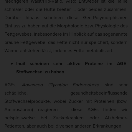
niedrigeren Waist/Hip-Ratio. Also: Entweder ist die Taille
schmaler oder die Hüfte breiter … oder beides zusammen.
Darüber hinaus scheinen diese Gen-Polymorphismen
Einfluss zu haben auf die Morphologie bzw. Physiologie des
Fettgewebes, insbesondere im Hinblick auf das sogenannte
braune Fettgewebe, das Fette nicht nur speichert, sondern
Wärme entstehen lässt, indem es Fette metabolisiert.
Inuit scheinen sehr aktive Proteine im AGE-
Stoffwechsel zu haben
AGEs,
Advanced Glycation Endproducts
, sind sehr
schädliche, gesundheitsbeeinflussende
Stoffwechselprodukte, wobei Zucker mit Proteinen (bzw.
Aminosäuren) reagieren — diese AGEs finden wir
beispielsweise bei Zuckerkranken oder Alzheimer-
Patienten, aber auch bei diversen anderen Erkrankungen.