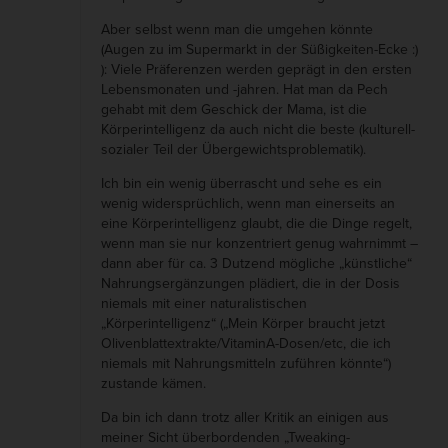
Aber selbst wenn man die umgehen könnte
(Augen zu im Supermarkt in der Süßigkeiten-Ecke :)
): Viele Präferenzen werden geprägt in den ersten
Lebensmonaten und -jahren. Hat man da Pech
gehabt mit dem Geschick der Mama, ist die
Körperintelligenz da auch nicht die beste (kulturell-
sozialer Teil der Übergewichtsproblematik).
Ich bin ein wenig überrascht und sehe es ein
wenig widersprüchlich, wenn man einerseits an
eine Körperintelligenz glaubt, die die Dinge regelt,
wenn man sie nur konzentriert genug wahrnimmt –
dann aber für ca. 3 Dutzend mögliche „künstliche“
Nahrungsergänzungen plädiert, die in der Dosis
niemals mit einer naturalistischen
„Körperintelligenz“ („Mein Körper braucht jetzt
Olivenblattextrakte/VitaminA-Dosen/etc, die ich
niemals mit Nahrungsmitteln zuführen könnte“)
zustande kämen.
Da bin ich dann trotz aller Kritik an einigen aus
meiner Sicht überbordenden „Tweaking-