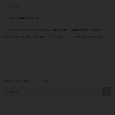
Diese Website verwendet Akismet, um Spam zu reduzieren.
Erfahren Sie, wie Ihre Kommentardaten verarbeitet werden.
S
Such‘ nach anderen Inhalten:
i
t
e
S
i