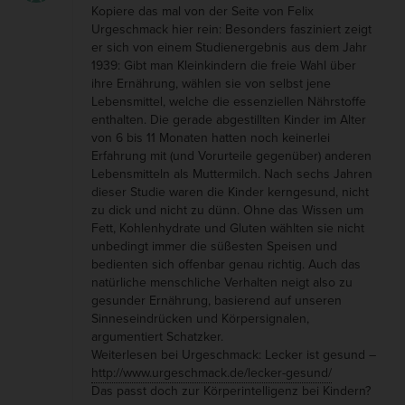
i
o
Kopiere das mal von der Seite von Felix
e
Urgeschmack hier rein: Besonders fasziniert zeigt
n
er sich von einem Studienergebnis aus dem Jahr
I
1939: Gibt man Kleinkindern die freie Wahl über
n
ihre Ernährung, wählen sie von selbst jene
u
Lebensmittel, welche die essenziellen Nährstoffe
enthalten. Die gerade abgestillten Kinder im Alter
i
von 6 bis 11 Monaten hatten noch keinerlei
t
Erfahrung mit (und Vorurteile gegenüber) anderen
-
Lebensmitteln als Muttermilch. Nach sechs Jahren
dieser Studie waren die Kinder kerngesund, nicht
E
zu dick und nicht zu dünn. Ohne das Wissen um
r
Fett, Kohlenhydrate und Gluten wählten sie nicht
unbedingt immer die süßesten Speisen und
n
bedienten sich offenbar genau richtig. Auch das
ä
natürliche menschliche Verhalten neigt also zu
h
gesunder Ernährung, basierend auf unseren
Sinneseindrücken und Körpersignalen,
r
argumentiert Schatzker.
u
Weiterlesen bei Urgeschmack: Lecker ist gesund –
n
http://www.urgeschmack.de/lecker-gesund/
Das passt doch zur Körperintelligenz bei Kindern?
g