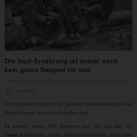
weitere Informationen anzeigen lassen und so nur bestimmte
Cookies auswählen.
Alle akzeptieren
Auswahl verwenden
Nur essenzielle Cookies akzeptieren
Zurück
Die Inuit-Ernährung ist immer noch
Datenschutzeinstellungen
Essenziell (7)
kein gutes Beispiel für uns
Essenzielle Cookies ermöglichen grundlegende Funktionen und sind für
P
Z
In
Paleo
22. September 2015
Zuletzt aktualisiert:
1. Juli 2019
2007 Views
die einwandfreie Funktion und die Sicherheit der Website erforderlich.
u
u
Chris Michalk
Cookie-Informationen anzeigen
b
l
Seit Monaten kritisieren wir gewisse Pauschalisierungen im
Ano
Anonyme Statistiken (1)
l
e
Paleo-Internet, die so nicht haltbar sind.
i
t
Statistik-Cookies erfassen Informationen anonym. Diese Informationen
helfen uns zu verstehen, wie unsere Besucher unsere Website nutzen.
s
z
Wenn wir wissen, welche Seiten beliebter sind, können wir unser Angebot
Es werden immer öfter Stimmen laut, die sich klar von
h
t
besser auf unsere Besucher abstimmen.
Faleo
distanzieren: Viele Paleo-Ausführungen sind nette