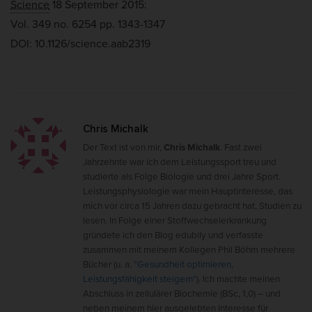
Science
18 September 2015:
Vol. 349
no. 6254
pp. 1343-1347
DOI:
10.1126/science.aab2319
Chris Michalk
Der Text ist von mir,
Chris Michalk
. Fast zwei
Jahrzehnte war ich dem Leistungssport treu und
studierte als Folge Biologie und drei Jahre Sport.
Leistungsphysiologie war mein Hauptinteresse, das
mich vor circa 15 Jahren dazu gebracht hat, Studien zu
lesen. In Folge einer Stoffwechselerkrankung
gründete ich den Blog edubily und verfasste
zusammen mit meinem Kollegen Phil Böhm mehrere
Bücher (u. a.
"Gesundheit optimieren,
Leistungsfähigkeit steigern"
). Ich machte meinen
Abschluss in zellulärer Biochemie (BSc, 1,0) – und
neben meinem hier ausgelebten Interesse für