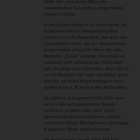
hieße hier: erst einmal Milieu der
metabolischen Gesundheit einigermaßen
wiederherstellen
b) die Körperintelligenz ist keine Sache, die
funktioniert wie ein Navigationssystem,
sondern eine Art Radargerät, das auch das
Lebensmittel nimmt, das den Bedürfnissen
einigermaßen entspricht. Wenn also das
Bedürfnis „Eiweiß“ anklingt, dann muss es
eventuell nicht unbedingt der Rehbraten
sein, es ginge auch Hühnchen. Aber das ist
nur ein Beispiel. Hier wäre das Milieu: gehe
dort hin, wo deine Körperintelligenz auch
greifen kann (z. B. nicht in den McDonalds)
Ich plädiere ja insgesamt nicht dafür, dass
wir uns alle auf irgendwelche Signale
verlassen, sondern eben auch einen
gewissen Kontext herbeiführen, sodass
archaische Körper-Mechanismen überhaupt
in gewisser Weise greifen können.
Ich merke es nur an mir jedes Mal aufs