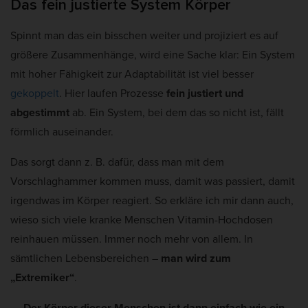
Das fein justierte System Körper
Spinnt man das ein bisschen weiter und projiziert es auf
größere Zusammenhänge, wird eine Sache klar: Ein System
mit hoher Fähigkeit zur Adaptabilität ist viel besser
gekoppelt
. Hier laufen Prozesse
fein justiert und
abgestimmt
ab. Ein System, bei dem das so nicht ist, fällt
förmlich auseinander.
Das sorgt dann z. B. dafür, dass man mit dem
Vorschlaghammer kommen muss, damit was passiert, damit
irgendwas im Körper reagiert. So erkläre ich mir dann auch,
wieso sich viele kranke Menschen Vitamin-Hochdosen
reinhauen müssen. Immer noch mehr von allem. In
sämtlichen Lebensbereichen –
man wird zum
„Extremiker“
.
Der Körper dieser Menschen ist dann einfach wie ein