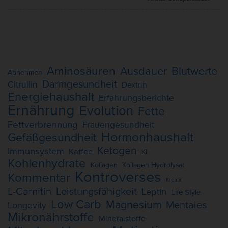
Aminosäuren
Ausdauer
Blutwerte
Abnehmen
Darmgesundheit
Citrullin
Dextrin
Energiehaushalt
Erfahrungsberichte
Ernährung
Evolution
Fette
Fettverbrennung
Frauengesundheit
Hormonhaushalt
Gefäßgesundheit
Ketogen
Immunsystem
Kaffee
KI
Kohlenhydrate
Kollagen
Kollagen Hydrolysat
Kontroverses
Kommentar
Kreatin
L-Carnitin
Leistungsfähigkeit
Leptin
Life Style
Low Carb
Magnesium
Mentales
Longevity
Mikronährstoffe
Mineralstoffe