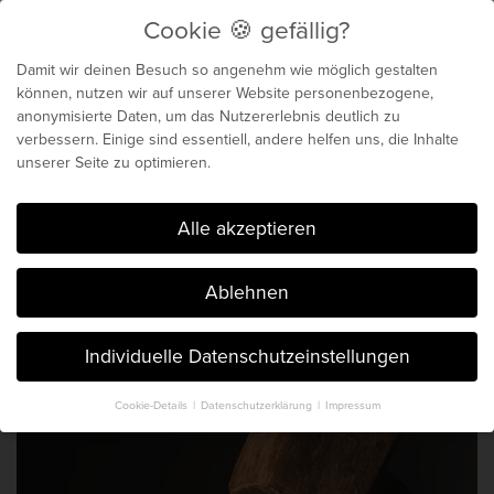
Cookie 🍪 gefällig?
Menu
Damit wir deinen Besuch so angenehm wie möglich gestalten
können, nutzen wir auf unserer Website personenbezogene,
anonymisierte Daten, um das Nutzererlebnis deutlich zu
Biochemie für dein
verbessern. Einige sind essentiell, andere helfen uns, die Inhalte
unserer Seite zu optimieren.
genetisches Maximum
Cookie 🍪 gefällig?
Alle akzeptieren
Der Blog von Chris Michalk & Phil
Ablehnen
Böhm. Seit 2014.
Individuelle Datenschutzeinstellungen
Cookie-Details
Datenschutzerklärung
Impressum
Datenschutzeinstellungen
Hier finden Sie eine Übersicht über alle verwendeten Cookies. Sie
können Ihre Einwilligung zu ganzen Kategorien geben oder sich