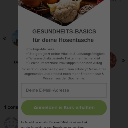
Böhm Geschäftsführer der edubily GmbH.
GESUNDHEITS-BASICS
P
Previous Post:
für deine Hosentasche
o
Unser größtes und einziges Problem
s
✅ 9-Tage-Mailkurs
✅ Steigere jetzt deine Vitalität & Leistungsfähigkeit
Weiter Post:
t
✅ Wissenschaftsbasierte Fakten - einfach erklärt
Das Eisen-Fiasko – wie Eisen gesund statt
N
✅
Leicht umsetzbare Praxistipps für deinen Alltag
krank macht
So wirst du gleichzeitig auch zum edubily® Newsletter
a
angemeldet und erhältst noch mehr Erkenntnisse &
v
Wissen aus der Biochemie.
i
g
a
O
1 comments
Anmelden & Kurs erhalten
t
n
i
Raphael Schenker
G
Im Anschluss erhältst Du eine E-Mail mit einem Link,
o
14. März 2020 at 21:02
- Antwort
um die Anmeldung zum Newsletter zu bestätigen.