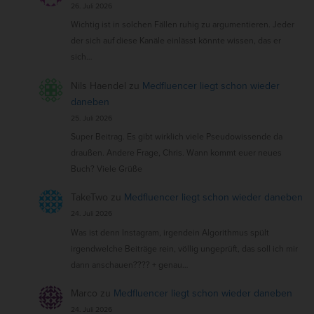
26. Juli 2026
Wichtig ist in solchen Fällen ruhig zu argumentieren. Jeder
der sich auf diese Kanäle einlässt könnte wissen, das er
sich…
Nils Haendel
zu
Medfluencer liegt schon wieder
daneben
25. Juli 2026
Super Beitrag. Es gibt wirklich viele Pseudowissende da
draußen. Andere Frage, Chris. Wann kommt euer neues
Buch? Viele Grüße
TakeTwo
zu
Medfluencer liegt schon wieder daneben
24. Juli 2026
Was ist denn Instagram, irgendein Algorithmus spült
irgendwelche Beiträge rein, völlig ungeprüft, das soll ich mir
dann anschauen???? + genau…
Marco
zu
Medfluencer liegt schon wieder daneben
24. Juli 2026