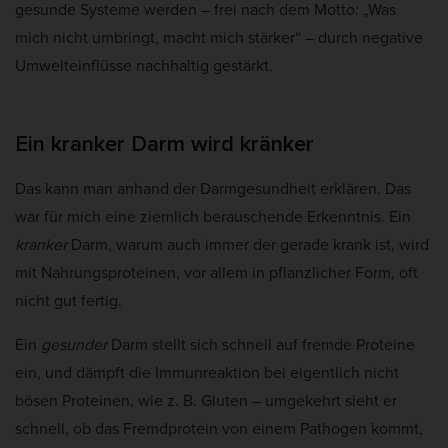
gesunde Systeme werden – frei nach dem Motto: „Was
Cookie-Informationen anzeigen
e
mich nicht umbringt, macht mich stärker“ – durch negative
Mar
Marketing (5)
Umwelteinflüsse nachhaltig gestärkt.
Marketing-Cookies werden von Drittanbietern oder Publishern verwendet,
um personalisierte Werbung anzuzeigen. Sie tun dies, indem sie Besucher
über Websites hinweg verfolgen.
Ein kranker Darm wird kränker
Cookie-Informationen anzeigen
Ext
Externe Medien (2)
Das kann man anhand der Darmgesundheit erklären. Das
war für mich eine ziemlich berauschende Erkenntnis. Ein
Inhalte von Videoplattformen und Social-Media-Plattformen werden
standardmäßig blockiert. Wenn Cookies von externen Medien akzeptiert
kranker
Darm, warum auch immer der gerade krank ist, wird
werden, bedarf der Zugriff auf diese Inhalte keiner manuellen Einwilligung
mit Nahrungsproteinen, vor allem in pflanzlicher Form, oft
mehr.
nicht gut fertig.
Cookie-Informationen anzeigen
Datenschutzerklärung
Impressum
Ein
gesunder
Darm stellt sich schnell auf fremde Proteine
ein, und dämpft die Immunreaktion bei eigentlich nicht
bösen Proteinen, wie z. B. Gluten – umgekehrt sieht er
schnell, ob das Fremdprotein von einem Pathogen kommt,