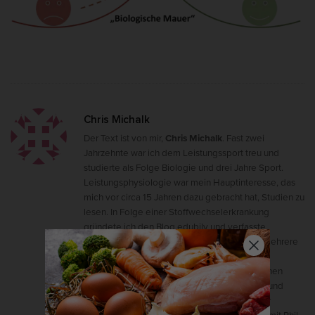
Chris Michalk
Der Text ist von mir,
Chris Michalk
. Fast zwei
Jahrzehnte war ich dem Leistungssport treu und
studierte als Folge Biologie und drei Jahre Sport.
Leistungsphysiologie war mein Hauptinteresse, das
mich vor circa 15 Jahren dazu gebracht hat, Studien zu
lesen. In Folge einer Stoffwechselerkrankung
gründete ich den Blog edubily und verfasste
zusammen mit meinem Kollegen Phil Böhm mehrere
Bücher (u. a.
"Gesundheit optimieren,
Leistungsfähigkeit steigern"
). Ich machte meinen
Abschluss in zellulärer Biochemie (BSc, 1,0) – und
neben meinem hier ausgelebten Interesse für
"Angewandte Biochemie", bin ich zusammen mit Phil