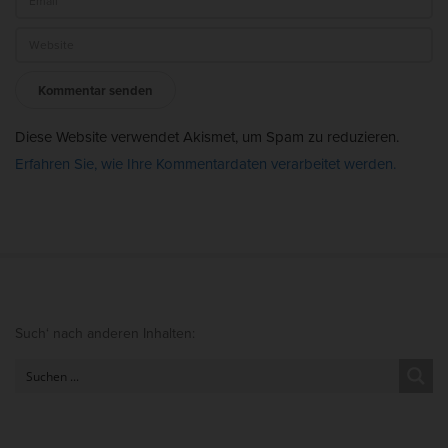
r
s
c
h
l
Diese Website verwendet Akismet, um Spam zu reduzieren.
a
Erfahren Sie, wie Ihre Kommentardaten verarbeitet werden.
g
h
a
m
m
e
S
Such‘ nach anderen Inhalten:
r
i
t
e
S