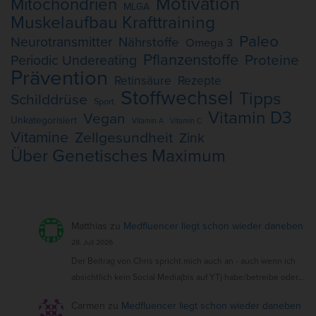
Motivation
Mitochondrien
MLGA
Muskelaufbau Krafttraining
Paleo
Neurotransmitter
Nährstoffe
Omega 3
Pflanzenstoffe
Proteine
Periodic Undereating
Prävention
Retinsäure
Rezepte
Stoffwechsel
Tipps
Schilddrüse
Sport
Vitamin D3
Vegan
Unkategorisiert
Vitamin A
Vitamin C
Vitamine
Zellgesundheit
Zink
Über Genetisches Maximum
Matthias
zu
Medfluencer liegt schon wieder daneben
28. Juli 2026
Der Beitrag von Chris spricht mich auch an - auch wenn ich
absichtlich kein Social Media(bis auf YT) habe/betreibe oder…
Carmen
zu
Medfluencer liegt schon wieder daneben