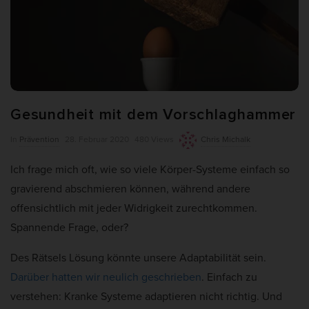
weitere Informationen anzeigen lassen und so nur bestimmte
Cookies auswählen.
Alle akzeptieren
Auswahl verwenden
Nur essenzielle Cookies akzeptieren
Gesundheit mit dem Vorschlaghammer
Zurück
P
Datenschutzeinstellungen
In
Prävention
28. Februar 2020
480 Views
Chris Michalk
Essenziell (7)
u
Ich frage mich oft, wie so viele Körper-Systeme einfach so
Essenzielle Cookies ermöglichen grundlegende Funktionen und sind für
b
die einwandfreie Funktion und die Sicherheit der Website erforderlich.
gravierend abschmieren können, während andere
l
offensichtlich mit jeder Widrigkeit zurechtkommen.
Cookie-Informationen anzeigen
i
Spannende Frage, oder?
s
Ano
Anonyme Statistiken (1)
h
Des Rätsels Lösung könnte unsere Adaptabilität sein.
Statistik-Cookies erfassen Informationen anonym. Diese Informationen
D
helfen uns zu verstehen, wie unsere Besucher unsere Website nutzen.
Darüber hatten wir neulich geschrieben
. Einfach zu
Wenn wir wissen, welche Seiten beliebter sind, können wir unser Angebot
a
besser auf unsere Besucher abstimmen.
verstehen: Kranke Systeme adaptieren nicht richtig. Und
t