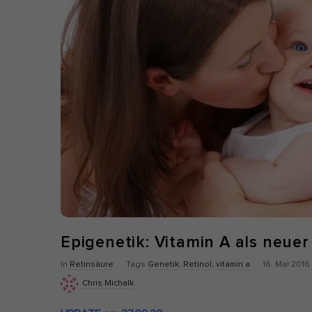
Nu
Daten
Esse
Esse
einw
Ano
Stat
vers
Seit
abst
Epigenetik: Vitamin A als neue
Mar
P
In
Retinsäure
Tags
Genetik
,
Retinol
,
vitamin a
16. Mai 2016
Mark
u
Chris Michalk
pers
b
hinw