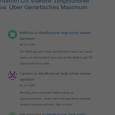
Vitamin D3
Vitamine
Zellgesundheit
Über Genetisches Maximum
ink
Matthias
zu
Medfluencer liegt schon wieder
daneben
28. Juli 2026
Der Beitrag von Chris spricht mich auch an - auch
wenn ich absichtlich kein Social Media(bis auf YT)
habe/betreibe oder…
Carmen
zu
Medfluencer liegt schon wieder
daneben
26. Juli 2026
Wichtig ist in solchen Fällen ruhig zu
argumentieren. Jeder der sich auf diese Kanäle
einlässt könnte wissen, das er sich…
Nils Haendel
zu
Medfluencer liegt schon