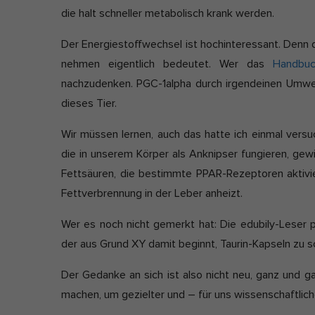
die halt schneller metabolisch krank werden.
Der Energiestoffwechsel ist hochinteressant. Denn
nehmen eigentlich bedeutet. Wer das
Handbuc
nachzudenken. PGC-1alpha durch irgendeinen Umwelt
dieses Tier.
Wir müssen lernen, auch das hatte ich einmal vers
die in unserem Körper als Anknipser fungieren, gew
Fettsäuren, die bestimmte PPAR-Rezeptoren aktivie
Fettverbrennung in der Leber anheizt.
Wer es noch nicht gemerkt hat: Die edubily-Leser pr
der aus Grund XY damit beginnt, Taurin-Kapseln zu sch
Der Gedanke an sich ist also nicht neu, ganz und ga
machen, um gezielter und – für uns wissenschaftlic