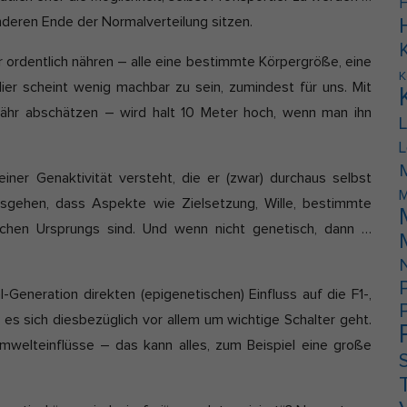
F
deren Ende der Normalverteilung sitzen.
r ordentlich nähren – alle eine bestimmte Körpergröße, eine
K
er scheint wenig machbar zu sein, zumindest für uns. Mit
hr abschätzen – wird halt 10 Meter hoch, wenn man ihn
L
er Genaktivität versteht, die er (zwar) durchaus selbst
M
sgehen, dass Aspekte wie Zielsetzung, Wille, bestimmte
schen Ursprungs sind. Und wenn nicht genetisch, dann …
-Generation direkten (epigenetischen) Einfluss auf die F1-,
 es sich diesbezüglich vor allem um wichtige Schalter geht.
welteinflüsse – das kann alles, zum Beispiel eine große