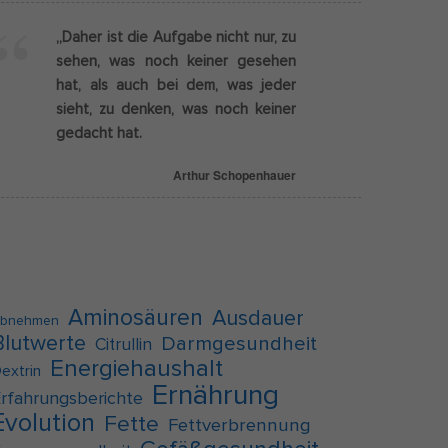
„Daher ist die Aufgabe nicht nur, zu
Externe Medien
sehen, was noch keiner gesehen
hat, als auch bei dem, was jeder
g
sieht, zu denken, was noch keiner
f auf
gedacht hat.
Arthur Schopenhauer
pressum
Aminosäuren
Ausdauer
bnehmen
Blutwerte
Darmgesundheit
Citrullin
Energiehaushalt
extrin
Ernährung
rfahrungsberichte
Evolution
Fette
Fettverbrennung