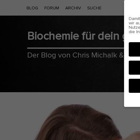
BLOG
FORUM
ARCHIV
SUCHE
Damit
wir a
Nutze
die I
Biochemie für dein g
Cooki
Der Blog von Chris Michalk & Phil
Hier 
Einwi
anzei
Al