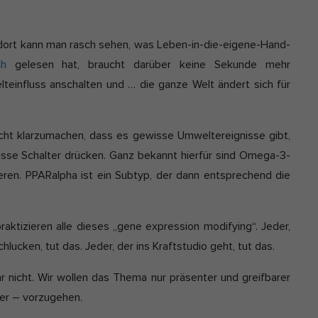
 dort kann man rasch sehen, was Leben-in-die-eigene-Hand-
h
gelesen hat, braucht darüber keine Sekunde mehr
einfluss anschalten und … die ganze Welt ändert sich für
ucht klarzumachen, dass es gewisse Umweltereignisse gibt,
isse Schalter drücken. Ganz bekannt hierfür sind Omega-3-
ren. PPARalpha ist ein Subtyp, der dann entsprechend die
aktizieren alle dieses „gene expression modifying“. Jeder,
lucken, tut das. Jeder, der ins Kraftstudio geht, tut das.
r nicht. Wir wollen das Thema nur präsenter und greifbarer
her – vorzugehen.