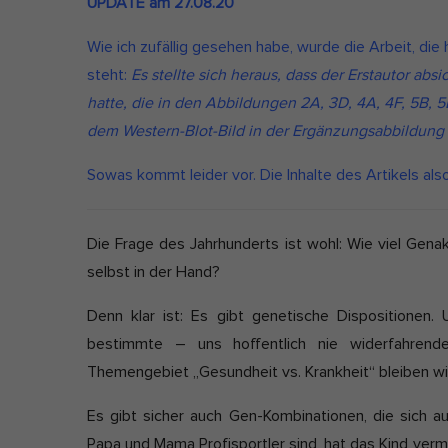
UPDATE am 27.08.20
l
i
Wie ich zufällig gesehen habe, wurde die Arbeit, die
Ext
s
steht:
Es stellte sich heraus, dass der Erstautor abs
h
Inha
hatte, die in den Abbildungen 2A, 3D, 4A, 4F, 5B, 
bloc
D
dem Western-Blot-Bild in der Ergänzungsabbildung 2
dies
a
Sowas kommt leider vor. Die Inhalte des Artikels also
t
e
Die Frage des Jahrhunderts ist wohl: Wie viel Genakt
selbst in der Hand?
Denn klar ist: Es gibt genetische Dispositionen.
bestimmte – uns hoffentlich nie widerfahren
Themengebiet „Gesundheit vs. Krankheit“ bleiben wil
Es gibt sicher auch Gen-Kombinationen, die sich a
Papa und Mama Profisportler sind, hat das Kind vermu