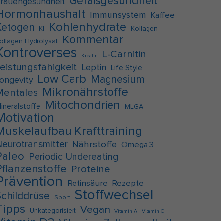
Gefäßgesundheit
rauengesundheit
Hormonhaushalt
Immunsystem
Kaffee
Kohlenhydrate
Ketogen
KI
Kollagen
Kommentar
ollagen Hydrolysat
Kontroverses
L-Carnitin
Kreatin
Leistungsfähigkeit
Leptin
Life Style
Low Carb
Magnesium
ongevity
Mikronährstoffe
Mentales
Mitochondrien
ineralstoffe
MLGA
Motivation
Muskelaufbau Krafttraining
Neurotransmitter
Nährstoffe
Omega 3
Paleo
Periodic Undereating
Pflanzenstoffe
Proteine
Prävention
Retinsäure
Rezepte
Stoffwechsel
Schilddrüse
Sport
Tipps
Vegan
Unkategorisiert
Vitamin A
Vitamin C