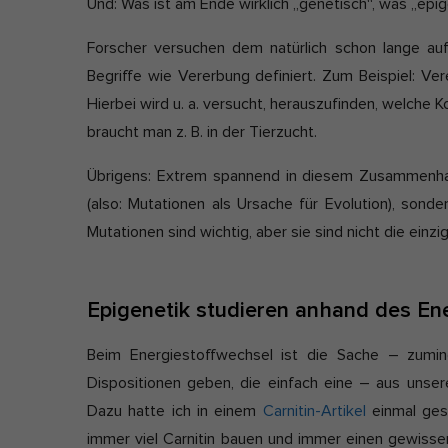
Und: Was ist am Ende wirklich „genetisch“, was „epige
Forscher versuchen dem natürlich schon lange au
Begriffe wie Vererbung definiert. Zum Beispiel: Ve
Hierbei wird u. a. versucht, herauszufinden, welche 
braucht man z. B. in der Tierzucht.
Übrigens: Extrem spannend in diesem Zusammenha
(also: Mutationen als Ursache für Evolution), sond
Mutationen sind wichtig, aber sie sind nicht die ein
Epigenetik studieren anhand des En
Beim Energiestoffwechsel ist die Sache – zumin
Dispositionen geben, die einfach eine – aus unser
Dazu hatte ich in einem
Carnitin-Artikel
einmal gesc
immer viel Carnitin bauen und immer einen gewisse