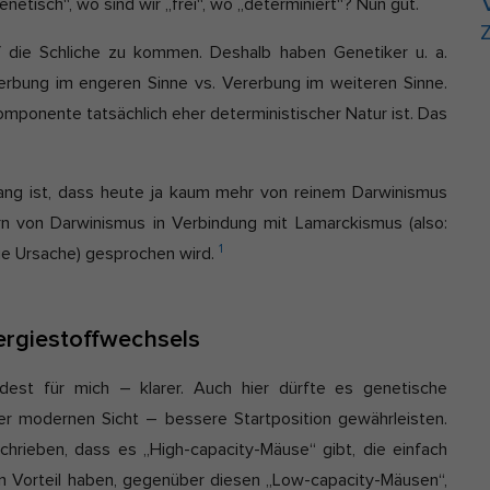
netisch“, wo sind wir „frei“, wo „determiniert“? Nun gut.
Z
f die Schliche zu kommen. Deshalb haben Genetiker u. a.
rerbung im engeren Sinne vs. Vererbung im weiteren Sinne.
Komponente tatsächlich eher deterministischer Natur ist. Das
ng ist, dass heute ja kaum mehr von reinem Darwinismus
ern von Darwinismus in Verbindung mit Lamarckismus (also:
1
zige Ursache) gesprochen wird.
ergiestoffwechsels
dest für mich – klarer. Auch hier dürfte es genetische
er modernen Sicht – bessere Startposition gewährleisten.
hrieben, dass es „High-capacity-Mäuse“ gibt, die einfach
n Vorteil haben, gegenüber diesen „Low-capacity-Mäusen“,