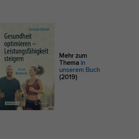
S
Zurück
e
Mehr zum
Thema
in
Anonyme Statistiken
unserem Buch
(2019)
zu
Marketing
sites