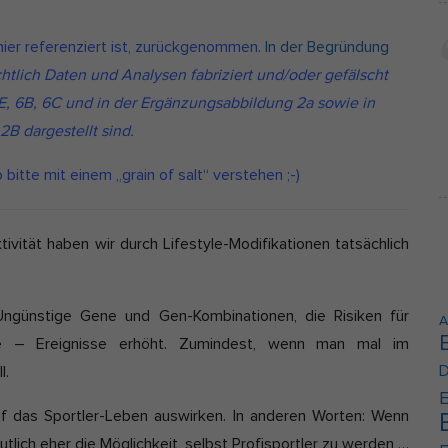
e
Cookie-Informationen anzeigen
t
 hier referenziert ist, zurückgenommen.
In der Begründung
erne Medien (2)
z
ichtlich Daten und Analysen fabriziert und/oder gefälscht
t
lte von Videoplattformen und Social-Media-Plattformen werden standardmäßi
5E, 6B, 6C und in der Ergänzungsabbildung 2a sowie in
kiert. Wenn Cookies von externen Medien akzeptiert werden, bedarf der Zugrif
a
B dargestellt sind.
e Inhalte keiner manuellen Einwilligung mehr.
k
Cookie-Informationen anzeigen
 bitte mit einem „grain of salt“ verstehen ;-)
t
Datenschutzerklärung
Im
u
a
ivität haben wir durch Lifestyle-Modifikationen tatsächlich
l
i
s
 Ungünstige Gene und Gen-Kombinationen, die Risiken für
A
i
de – Ereignisse erhöht. Zumindest, wenn man mal im
e
D
l.
r
E
uf das Sportler-Leben auswirken. In anderen Worten: Wenn
t
tlich eher die Möglichkeit, selbst Profisportler zu werden …
: