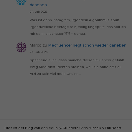
daneben
24. Juli 2026
Was ist denn Instagram, irgendein Algorithmus spült
irgendwelche Beiträge rein, völlig ungeprüft, das soll ich
mir dann anschauen???? + genau…
Marco
zu
Medfluencer liegt schon wieder daneben
24. Juli 2026
Spannend auch, dass manche dieser Influencer gefühlt
ewig Medizinstudenten bleiben, weil sie ohne offiziell
Arzt zu sein viel mehr Unsinn…
S
Dies ist der Blog von den edubily-Gründern Chris Michalk & Phil Böhm.
i