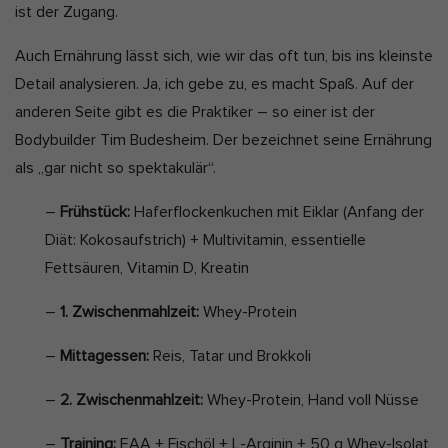
ist der Zugang.
Auch Ernährung lässt sich, wie wir das oft tun, bis ins kleinste
Detail analysieren. Ja, ich gebe zu, es macht Spaß. Auf der
anderen Seite gibt es die Praktiker – so einer ist der
Bodybuilder Tim Budesheim. Der bezeichnet seine Ernährung
als „gar nicht so spektakulär“.
–
Frühstück:
Haferflockenkuchen mit Eiklar (Anfang der
Diät: Kokosaufstrich) + Multivitamin, essentielle
Fettsäuren, Vitamin D, Kreatin
–
1. Zwischenmahlzeit:
Whey-Protein
–
Mittagessen:
Reis, Tatar und Brokkoli
–
2. Zwischenmahlzeit:
Whey-Protein, Hand voll Nüsse
–
Training:
EAA + Fischöl + L-Arginin + 50 g Whey-Isolat