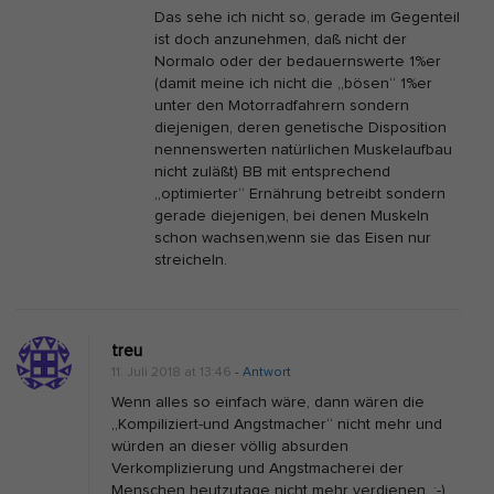
Das sehe ich nicht so, gerade im Gegenteil
ist doch anzunehmen, daß nicht der
Normalo oder der bedauernswerte 1%er
(damit meine ich nicht die „bösen“ 1%er
unter den Motorradfahrern sondern
diejenigen, deren genetische Disposition
nennenswerten natürlichen Muskelaufbau
nicht zuläßt) BB mit entsprechend
„optimierter“ Ernährung betreibt sondern
gerade diejenigen, bei denen Muskeln
schon wachsen,wenn sie das Eisen nur
streicheln.
treu
11. Juli 2018 at 13:46
- Antwort
Wenn alles so einfach wäre, dann wären die
„Kompiliziert-und Angstmacher“ nicht mehr und
würden an dieser völlig absurden
Verkomplizierung und Angstmacherei der
Menschen heutzutage nicht mehr verdienen. ;-)