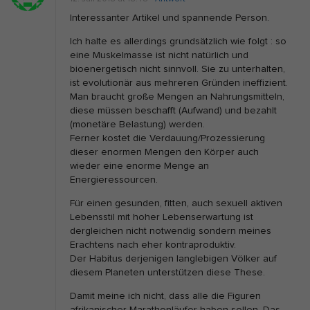
e
Interessanter Artikel und spannende Person.
t
Ich halte es allerdings grundsätzlich wie folgt : so
i
eine Muskelmasse ist nicht natürlich und
k
bioenergetisch nicht sinnvoll. Sie zu unterhalten,
e
ist evolutionär aus mehreren Gründen ineffizient.
Man braucht große Mengen an Nahrungsmitteln,
r
diese müssen beschafft (Aufwand) und bezahlt
“
(monetäre Belastung) werden.
+
Ferner kostet die Verdauung/Prozessierung
dieser enormen Mengen den Körper auch
E
wieder eine enorme Menge an
r
Energieressourcen.
n
Für einen gesunden, fitten, auch sexuell aktiven
ä
Lebensstil mit hoher Lebenserwartung ist
h
dergleichen nicht notwendig sondern meines
Erachtens nach eher kontraproduktiv.
r
Der Habitus derjenigen langlebigen Völker auf
u
diesem Planeten unterstützen diese These.
n
Damit meine ich nicht, dass alle die Figuren
g
afrikanischer Marathonläufer haben sollen. Das