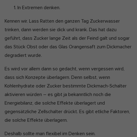
D
a
1. In Extremen denken.
Marketing-Cookies werden von Drittanbietern oder Publishern
verwendet, um personalisierte Werbung anzuzeigen. Sie tun dies,
a
k
indem sie Besucher über Websites hinweg verfolgen.
Kennen wir. Lass Ratten den ganzen Tag Zuckerwasser
t
t
Cookie-Informationen anzeigen
trinken, dann werden sie dick und krank. Das hat dazu
e
u
geführt, dass Zucker lange Zeit als der Feind galt und sogar
Ext
Externe Medien (2)
a
das Stück Obst oder das Glas Orangensaft zum Dickmacher
l
Inhalte von Videoplattformen und Social-Media-Plattformen werden
degradiert wurde.
standardmäßig blockiert. Wenn Cookies von externen Medien
i
akzeptiert werden, bedarf der Zugriff auf diese Inhalte keiner
s
manuellen Einwilligung mehr.
Es wird vor allem dann so gedacht, wenn vergessen wird,
i
Cookie-Informationen anzeigen
dass sich Konzepte überlagern. Denn selbst, wenn
e
Datenschutzerklärung
Impressum
Kohlenhydrate oder Zucker bestimmte Dickmach-Schalter
r
aktivieren würden – es gibt ja bekanntlich noch die
t
Energiebilanz, die solche Effekte überlagert und
:
gegensätzliche Zellschalter drückt. Es gibt etliche Faktoren,
die solche Effekte überlagern.
Deshalb sollte man flexibel im Denken sein.