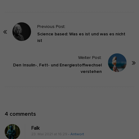
P
Previous Post:
o
Science based: Was es ist und was es nicht
ist
s
t
Weiter Post:
N
Den Insulin-, Fett- und Energiestoffwechsel
a
verstehen
v
i
g
a
t
O
4 comments
i
n
o
Falk
„
n
23. Mai 2021 at 16:29
- Antwort
P