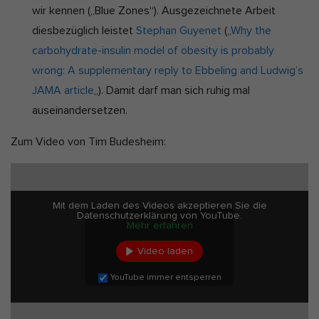
wir kennen („Blue Zones“). Ausgezeichnete Arbeit
diesbezüglich leistet
Stephan Guyenet
(„
Why the
carbohydrate-insulin model of obesity is probably
wrong: A supplementary reply to Ebbeling and Ludwig’s
JAMA article
„). Damit darf man sich ruhig mal
auseinandersetzen.
Zum Video von Tim Budesheim:
Mit dem Laden des Videos akzeptieren Sie die
Datenschutzerklärung von YouTube.
Mehr erfahren
Video laden
YouTube immer entsperren