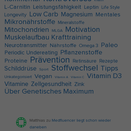
Kreatin
L-Carnitin
Leistungsfähigkeit
Leptin
Life Style
Low Carb
Magnesium
Mentales
Longevity
Mikronährstoffe
Mineralstoffe
Motivation
Mitochondrien
MLGA
Muskelaufbau Krafttraining
Paleo
Neurotransmitter
Nährstoffe
Omega 3
Pflanzenstoffe
Periodic Undereating
Prävention
Proteine
Retinsäure
Rezepte
Stoffwechsel
Tipps
Schilddrüse
Sport
Vitamin D3
Vegan
Unkategorisiert
Vitamin A
Vitamin C
Vitamine
Zellgesundheit
Zink
Über Genetisches Maximum
Matthias
zu
Medfluencer liegt schon wieder
daneben