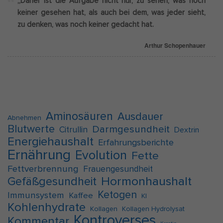
„Daher ist die Aufgabe nicht nur, zu sehen, was noch
keiner gesehen hat, als auch bei dem, was jeder sieht,
zu denken, was noch keiner gedacht hat.
Arthur Schopenhauer
Aminosäuren
Ausdauer
Abnehmen
Blutwerte
Darmgesundheit
Citrullin
Dextrin
Energiehaushalt
Erfahrungsberichte
Ernährung
Evolution
Fette
Fettverbrennung
Frauengesundheit
Hormonhaushalt
Gefäßgesundheit
Ketogen
Immunsystem
Kaffee
KI
Kohlenhydrate
Kollagen
Kollagen Hydrolysat
Kontroverses
Kommentar