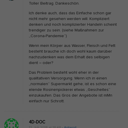
Toller Beitrag. Dankeschön.
r
Ich denke auch, dass das Einfache schon gar
a
nicht mehr gesehen werden will. Kompliziert
k
denken und noch komplizierter Handeln scheint
trendiger zu sein. (siehe Maßnahmen zur
t
„Corona-Pandemie“)
i
Wenn mein Körper aus Wasser, Fleisch und Fett
k
besteht brauche ich doch wohl kaum darüber
e
nachzudenken was dem Erhalt des selbigen
r
dient – oder?
v
Das Problem besteht wohl eher in der
s
qualitativen Versorgung. Wenn ich in einen
„normalen“ Supermarkt gehe, ist es schon eine
.
elende Rosinenpickerei etwas „Gescheites“
T
einzukaufen. Das Gros der Angebote ist mMn
h
einfach nur Schrott.
e
o
4D-DOC
r
12. Juli 2018 at 18:48
- Antwort