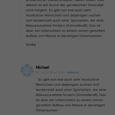
alleine ist auf Grund der genetischen Diversität
v
nicht möglich. Es gibt nun mal auch sehr
o
muskulöse Menschen und diejenigen suchen
n
sich tendenziell auch eher Sportarten, die eine
Massezunahme fördern (Schnellkraft). Das ist
T
aber ein Unterschied zu einem reinen gezielten
i
Aufbau von Masse in derartigen Dimensionen.
m
Grüße
B
u
d
Michael
e
19. Juli 2018 at 13:48
- Antwort
s
“ Es gibt nun mal auch sehr muskulöse
h
Menschen und diejenigen suchen sich
e
tendenziell auch eher Sportarten, die eine
Massezunahme fördern (Schnellkraft). Das
i
ist aber ein Unterschied zu einem reinen
m
gezielten Aufbau von Masse in derartigen
Dimensionen.“