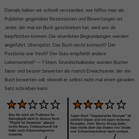
a
Marketing-Cookies werden von Drittanbietern oder Publishern
t
Damals haben wir schnell verstanden, wie hilflos man als
k
verwendet, um personalisierte Werbung anzuzeigen. Sie tun dies,
e
Publisher gegenüber Rezensionen und Bewertungen ist.
t
indem sie Besucher über Websites hinweg verfolgen.
u
Jeder, der mal ein Buch geschrieben hat, wird uns da
Cookie-Informationen anzeigen
a
beipflichten können: Die skurrilsten Begründungen werden
Ext
Externe Medien (2)
l
angeführt. Überspitzt: Das Buch riecht komisch? Der
Inhalte von Videoplattformen und Social-Media-Plattformen werden
i
Postbote war frech? Der Guru empfiehlt andere
standardmäßig blockiert. Wenn Cookies von externen Medien
s
akzeptiert werden, bedarf der Zugriff auf diese Inhalte keiner
Lebensmittel? — 1 Stern. Grundschulkinder würden Bücher
manuellen Einwilligung mehr.
i
fairer und besser bewerten als manch Erwachsener, der ein
Cookie-Informationen anzeigen
e
Buch bewerten will, obwohl er selbst nicht mal einen geraden
Datenschutzerklärung
Impressum
r
Satz schreiben kann.
t
: