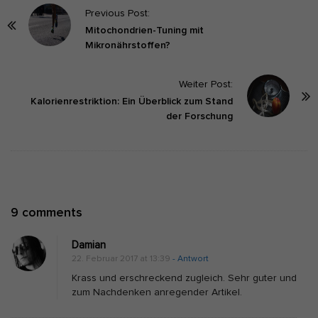
P
Previous Post:
o
Mitochondrien-Tuning mit
Mikronährstoffen?
s
t
Weiter Post:
N
Kalorienrestriktion: Ein Überblick zum Stand
a
der Forschung
v
i
g
a
t
O
9 comments
i
n
o
Damian
D
n
22. Februar 2017 at 13:39
- Antwort
a
Krass und erschreckend zugleich. Sehr guter und
s
zum Nachdenken anregender Artikel.
f