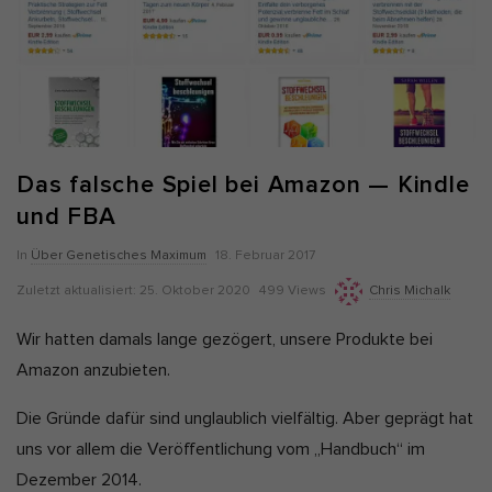
Alle akzeptieren
Auswahl verwenden
Nur essenzielle Cookies akzeptieren
Zurück
Datenschutzeinstellungen
Essenziell (7)
Das falsche Spiel bei Amazon — Kindle
Essenzielle Cookies ermöglichen grundlegende Funktionen und sind
und FBA
für die einwandfreie Funktion und die Sicherheit der Website
erforderlich.
P
In
Über Genetisches Maximum
18. Februar 2017
Cookie-Informationen anzeigen
u
Z
Zuletzt aktualisiert:
25. Oktober 2020
499 Views
Chris Michalk
Ano
Anonyme Statistiken (1)
b
u
Wir hatten damals lange gezögert, unsere Produkte bei
l
l
Statistik-Cookies erfassen Informationen anonym. Diese
Amazon anzubieten.
Informationen helfen uns zu verstehen, wie unsere Besucher unsere
i
e
Website nutzen. Wenn wir wissen, welche Seiten beliebter sind,
s
können wir unser Angebot besser auf unsere Besucher abstimmen.
t
Die Gründe dafür sind unglaublich vielfältig. Aber geprägt hat
h
Cookie-Informationen anzeigen
z
uns vor allem die Veröffentlichung vom „Handbuch“ im
D
t
Mar
Marketing (5)
Dezember 2014.
a