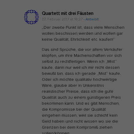
z
Quartett mit drei Fäusten
o
27. Februar 2017 at 18:27
- Antwort
n
„Der zweite Punkt ist, dass viele Menschen
—
wollen beschissen werden und wollen gar
K
keine Qualität, Ehrlichkeit etc. kaufen!“
i
Das sind Sprüche, die vor allem Verkäufer
n
klopfen, um ihre Machenschaften vor sich
selbst zu rechtfertigen. Wenn ich „Mist“
d
kaufe, dann nur weil ich mir nicht dessen
l
bewußt bin, dass ich gerade „Mist“ kaufe.
e
Oder ich möchte qualitativ hochwertige
Ware, glaube aber in Unkenntnis
u
realistischer Preise, dass ich die gute
n
Qualität auch zu einem günstigeren Preis
bekommen kann. Und es gibt Menschen,
d
die Kompromisse bei der Qualität
F
eingehen müssen, weil sie schlicht kein
B
Geld haben und nicht wissen wo sie die
Grenzen bei dem Kompromiß ziehen
A
sollen/können.