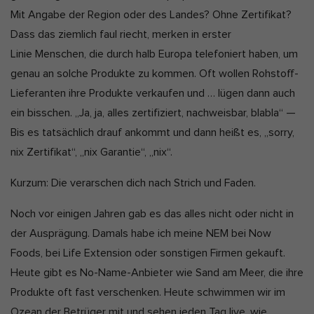
Mit Angabe der Region oder des Landes? Ohne Zertifikat?
Dass das ziemlich faul riecht, merken in erster
Linie Menschen, die durch halb Europa telefoniert haben, um
genau an solche Produkte zu kommen. Oft wollen Rohstoff-
Lieferanten ihre Produkte verkaufen und … lügen dann auch
ein bisschen. „Ja, ja, alles zertifiziert, nachweisbar, blabla“ —
Bis es tatsächlich drauf ankommt und dann heißt es, „sorry,
nix Zertifikat“, „nix Garantie“, „nix“.
Kurzum: Die verarschen dich nach Strich und Faden.
Noch vor einigen Jahren gab es das alles nicht oder nicht in
der Ausprägung. Damals habe ich meine NEM bei Now
Foods, bei Life Extension oder sonstigen Firmen gekauft.
Heute gibt es No-Name-Anbieter wie Sand am Meer, die ihre
Produkte oft fast verschenken. Heute schwimmen wir im
Ozean der Betrüger mit und sehen jeden Tag live, wie