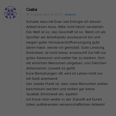
a
Csaba
l
19. Februar 2017 at 20:37
- Antwort
s
Schade dass mit Euer viel Energie ich diesen
c
Artikel lesen muss. Bitte nicht falsch verstehen.
h
Die Welt ist so, das Geschäft ist so. Wenn ich als
Sportler am Arbeitsplatz ausdauernd bin und
e
wegen guter Hirnsauerstoffversorgung gute
S
Ideen habe, werde ich gemobbt. Gute Leistung,
p
Ehrlichkeit, ist nicht immer erwünscht! Da hilft nur
gutes Gewissen und weiter fair zu bleiben. Sich
i
mit ehrlichen Menschen umgeben, von Falschen
e
distanzieren. (soweit es geht)
l
Eure Bemühungen vllt. wird im Leben nicht nur
mit Geld anerkannt.
b
Der zweite Punkt ist, dass viele Menschen wollen
e
beschissen werden und wollen gar keine
i
Qualität, Ehrlichkeit etc. kaufen!
Ich freue mich weiter in der Zukunft auf Euren
A
tollen aufklärenden wissenschaftlichen Artikeln!
m
a