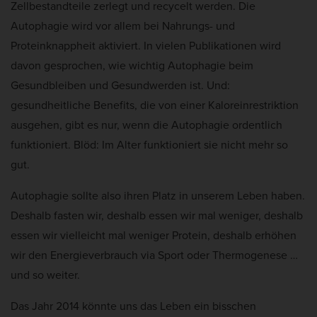
Zellbestandteile zerlegt und recycelt werden. Die
Cookie-Informationen anzeigen
D
a
Autophagie wird vor allem bei Nahrungs- und
Mar
Marketing (5)
a
k
Proteinknappheit aktiviert. In vielen Publikationen wird
t
t
Marketing-Cookies werden von Drittanbietern oder Publishern verwendet,
davon gesprochen, wie wichtig Autophagie beim
um personalisierte Werbung anzuzeigen. Sie tun dies, indem sie Besucher
e
u
über Websites hinweg verfolgen.
Gesundbleiben und Gesundwerden ist. Und:
a
gesundheitliche Benefits, die von einer Kaloreinrestriktion
Cookie-Informationen anzeigen
l
ausgehen, gibt es nur, wenn die Autophagie ordentlich
i
Ext
Externe Medien (2)
funktioniert. Blöd: Im Alter funktioniert sie nicht mehr so
s
Inhalte von Videoplattformen und Social-Media-Plattformen werden
gut.
i
standardmäßig blockiert. Wenn Cookies von externen Medien akzeptiert
werden, bedarf der Zugriff auf diese Inhalte keiner manuellen Einwilligung
e
mehr.
Autophagie sollte also ihren Platz in unserem Leben haben.
r
Deshalb fasten wir, deshalb essen wir mal weniger, deshalb
Cookie-Informationen anzeigen
t
essen wir vielleicht mal weniger Protein, deshalb erhöhen
Datenschutzerklärung
Impressum
:
wir den Energieverbrauch via Sport oder Thermogenese …
und so weiter.
Das Jahr 2014 könnte uns das Leben ein bisschen