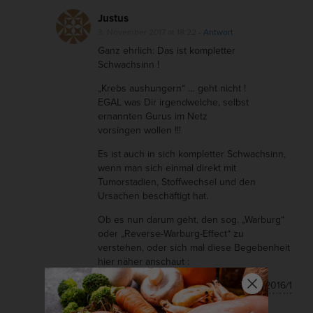
Justus
3. November 2017 at 18:22
- Antwort
Ganz ehrlich: Das ist kompletter
Schwachsinn !
„Krebs aushungern“ … geht nicht !
EGAL was Dir irgendwelche, selbst
ernannten Gurus im Netz
vorsingen wollen !!!
Es ist auch in sich kompletter Schwachsinn,
wenn man sich einmal direkt mit
Tumorstadien, Stoffwechsel und den
Ursachen beschäftigt hat.
Ob es nun darum geht, den sog. „Warburg“
oder „Reverse-Warburg-Effect“ zu
verstehen, oder sich mal diese Begebenheit
hier näher anschaut :
https://www.sciencedaily.com/releases/2016/1
2/161207133427.htm