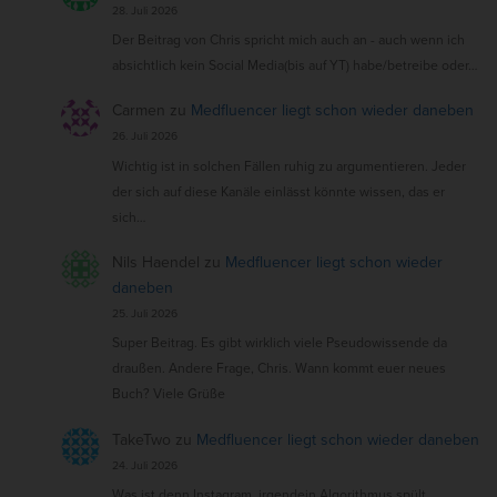
28. Juli 2026
Der Beitrag von Chris spricht mich auch an - auch wenn ich
absichtlich kein Social Media(bis auf YT) habe/betreibe oder…
Carmen
zu
Medfluencer liegt schon wieder daneben
26. Juli 2026
Wichtig ist in solchen Fällen ruhig zu argumentieren. Jeder
der sich auf diese Kanäle einlässt könnte wissen, das er
sich…
Nils Haendel
zu
Medfluencer liegt schon wieder
daneben
25. Juli 2026
Super Beitrag. Es gibt wirklich viele Pseudowissende da
draußen. Andere Frage, Chris. Wann kommt euer neues
Buch? Viele Grüße
TakeTwo
zu
Medfluencer liegt schon wieder daneben
24. Juli 2026
Was ist denn Instagram, irgendein Algorithmus spült