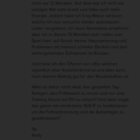
noch vor 12 Monaten. Seit dem war ich nicht ein
h
einziges Mal mehr krank und habe auch mehr
e
Energie. Jedoch habe ich 5 kg Masse verloren,
welche ich nun versuche wieder aufzubauen.
i
Leider vergebens. Ich muss fairerweise erwähnen,
t
dass ich in diesen 12 Monaten sehr selten zum
:
Sport kam, auf Grund meiner Haussanierung und
Problemen mit meinem schiefen Becken und den
K
einhergehenden Schmerzen im Rücken.
a
Jetzt lese ich des Öfteren von mTor welches
f
eigentlich eher Krebsfördernd ist und aber auch,
f
nach deinem Beitrag gut für den Muskelaufbau ist.
e
Wäre es daher nicht ideal, den gesamten Tag
e
Ketogen, also Fettbasiert zu essen und nur ums
Training herum auf KH zu setzen? Und dann sogar
s
das ganze mit mindestens 16/8 IF zu kombinieren
c
um die Fettverbrennung und die Autophagie zu
h
gewährleisten?
a
Vg
l
Andy