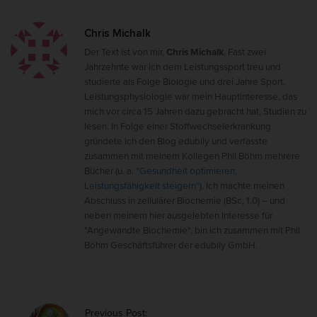
Chris Michalk
Der Text ist von mir,
Chris Michalk
. Fast zwei
Jahrzehnte war ich dem Leistungssport treu und
studierte als Folge Biologie und drei Jahre Sport.
Leistungsphysiologie war mein Hauptinteresse, das
mich vor circa 15 Jahren dazu gebracht hat, Studien zu
lesen. In Folge einer Stoffwechselerkrankung
gründete ich den Blog edubily und verfasste
zusammen mit meinem Kollegen Phil Böhm mehrere
Bücher (u. a.
"Gesundheit optimieren,
Leistungsfähigkeit steigern"
). Ich machte meinen
Abschluss in zellulärer Biochemie (BSc, 1,0) – und
neben meinem hier ausgelebten Interesse für
"Angewandte Biochemie", bin ich zusammen mit Phil
Böhm Geschäftsführer der edubily GmbH.
P
Previous Post: