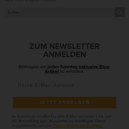
i
t
e
S
i
d
ZUM NEWSLETTER
e
ANMELDEN
b
a
Eintragen um
jeden Sonntag
exklusive Blog-
Artikel
zu erhalten.
r
JETZT ANMELDEN
Im Anschluss erhältst Du eine E-Mail mit einem Link, um
die Anmeldung zum Newsletter zu bestätigen. Damit
akzeptierst Du unsere
Datenschutzbestimmungen
.