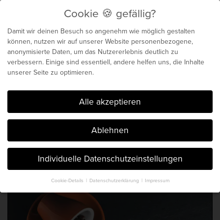
Cookie 🍪 gefällig?
Menu
Damit wir deinen Besuch so angenehm wie möglich gestalten
können, nutzen wir auf unserer Website personenbezogene,
anonymisierte Daten, um das Nutzererlebnis deutlich zu
Biochemie für dein
verbessern. Einige sind essentiell, andere helfen uns, die Inhalte
unserer Seite zu optimieren.
genetisches Maximum
Cookie 🍪 gefällig?
Alle akzeptieren
Der Blog von Chris Michalk & Phil
Ablehnen
Böhm. Seit 2014.
Individuelle Datenschutzeinstellungen
Cookie-Details
Datenschutzerklärung
Impressum
Datenschutzeinstellungen
Hier finden Sie eine Übersicht über alle verwendeten Cookies. Sie
können Ihre Einwilligung zu ganzen Kategorien geben oder sich