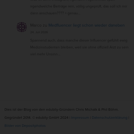
irgendwelche Beiträge rein, völlig ungeprüft, das soll ich mir
dann anschauen???? + genau…
Marco
zu
Medfluencer liegt schon wieder daneben
24. Juli 2026
Spannend auch, dass manche dieser Influencer gefühlt ewig
Medizinstudenten bleiben, weil sie ohne offiziell Arzt zu sein
viel mehr Unsinn…
S
Dies ist der Blog von den edubily-Gründern Chris Michalk & Phil Böhm.
i
Gegründet 2014. © edubily GmbH 2024 |
Impressum
|
Datenschutzerklärung
|
t
Bilder von Depositphotos
e