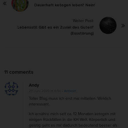
o
Dauerhaft ketogen leben? Nein!
s
Weiter Post:
t
Lebensstil: Gibt es ein Zuviel des Guten?
N
(Essstörung)
a
v
i
g
a
O
11 comments
t
n
i
Andy
G
o
27. Juni 2020 at 11:50
- Antwort
e
Toller Blog muss ich erst mal mitteilen. Wirklich
n
s
interessant.
u
Ich ernähre mich seit ca. 12 Monaten ketogen mit
n
einigen Rückfällen in die KH Welt. Körperlich und
geistig geht es mir dadurch bedeutend besser als
d