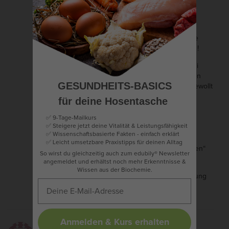
Genaugenommen ist „Krebs“ nicht
irgendetwas Fremdes, was da Deinen
Körper auffrisst, sondern es ist ein Teil
Deines Körpers, welcher durch gewisse
Einflüsse nicht mehr richtig funktioniert !
Das führt dann auch mal gerne zu quasi
„gekaperten“, körpereigenen Funktionen
GESUNDHEITS-BASICS
(z.B. vom Immunsystem) , die dann ungewollt
Krebs zuarbeiten.
für deine Hosentasche
Willst Du Dich „aushungern“ ?
✅ 9-Tage-Mailkurs
✅ Steigere jetzt deine Vitalität & Leistungsfähigkeit
Keine gute Idee !
✅ Wissenschaftsbasierte Fakten - einfach erklärt
✅
Leicht umsetzbare Praxistipps für deinen Alltag
Dich jetzt mit Raffinadezucker zu „mästen“
So wirst du gleichzeitig auch zum edubily® Newsletter
….auch blöde!
angemeldet und erhältst noch mehr Erkenntnisse &
Wissen aus der Biochemie.
Krebs ist individuell. Daher ist eine Lösung
ebenfalls so anzugehen.
Anmelden & Kurs erhalten
Markus