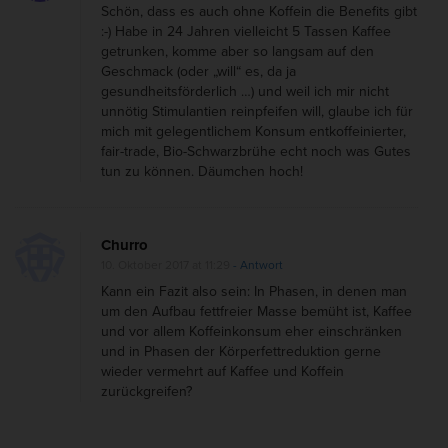
Schön, dass es auch ohne Koffein die Benefits gibt
:-) Habe in 24 Jahren vielleicht 5 Tassen Kaffee
getrunken, komme aber so langsam auf den
Geschmack (oder „will“ es, da ja
gesundheitsförderlich …) und weil ich mir nicht
unnötig Stimulantien reinpfeifen will, glaube ich für
mich mit gelegentlichem Konsum entkoffeinierter,
fair-trade, Bio-Schwarzbrühe echt noch was Gutes
tun zu können. Däumchen hoch!
Churro
10. Oktober 2017 at 11:29
- Antwort
Kann ein Fazit also sein: In Phasen, in denen man
um den Aufbau fettfreier Masse bemüht ist, Kaffee
und vor allem Koffeinkonsum eher einschränken
und in Phasen der Körperfettreduktion gerne
wieder vermehrt auf Kaffee und Koffein
zurückgreifen?