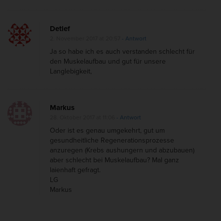
t
e
Detlef
t
2. November 2017 at 20:57
- Antwort
A
Ja so habe ich es auch verstanden schlecht für
u
den Muskelaufbau und gut für unsere
t
Langlebigkeit,
o
p
Markus
h
28. Oktober 2017 at 11:06
- Antwort
a
Oder ist es genau umgekehrt, gut um
g
gesundheitliche Regenerationsprozesse
i
anzuregen (Krebs aushungern und abzubauen)
aber schlecht bei Muskelaufbau? Mal ganz
e
laienhaft gefragt.
e
LG
i
Markus
n