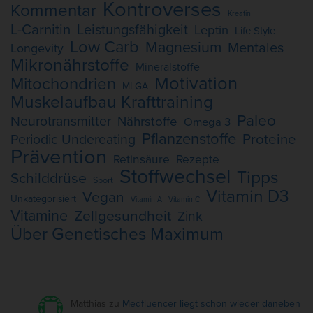
Kontroverses
Kommentar
Kreatin
L-Carnitin
Leistungsfähigkeit
Leptin
Life Style
Low Carb
Magnesium
Mentales
Longevity
Mikronährstoffe
Mineralstoffe
Motivation
Mitochondrien
MLGA
Muskelaufbau Krafttraining
Paleo
Neurotransmitter
Nährstoffe
Omega 3
Pflanzenstoffe
Proteine
Periodic Undereating
Prävention
Retinsäure
Rezepte
Stoffwechsel
Tipps
Schilddrüse
Sport
Vitamin D3
Vegan
Unkategorisiert
Vitamin A
Vitamin C
Vitamine
Zellgesundheit
Zink
Über Genetisches Maximum
Matthias
zu
Medfluencer liegt schon wieder daneben