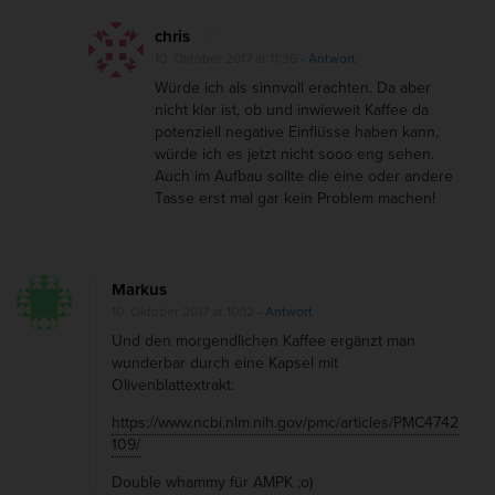
chris
10. Oktober 2017 at 11:36
- Antwort
Würde ich als sinnvoll erachten. Da aber
nicht klar ist, ob und inwieweit Kaffee da
potenziell negative Einflüsse haben kann,
würde ich es jetzt nicht sooo eng sehen.
Auch im Aufbau sollte die eine oder andere
Tasse erst mal gar kein Problem machen!
Markus
10. Oktober 2017 at 10:12
- Antwort
Und den morgendlichen Kaffee ergänzt man
wunderbar durch eine Kapsel mit
OIivenblattextrakt:
https://www.ncbi.nlm.nih.gov/pmc/articles/PMC4742
109/
Double whammy für AMPK ;o)