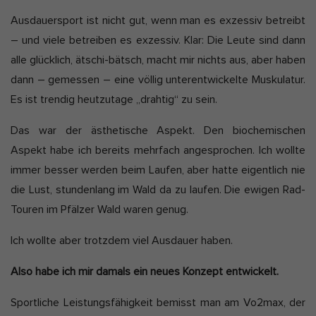
b
l
Alle akzeptieren
Auswahl verwenden
Ausdauersport ist nicht gut, wenn man es exzessiv betreibt
l
e
– und viele betreiben es exzessiv. Klar: Die Leute sind dann
i
t
Nur essenzielle Cookies akzeptieren
alle glücklich, ätschi-bätsch, macht mir nichts aus, aber haben
s
z
dann – gemessen – eine völlig unterentwickelte Muskulatur.
h
Zurück
t
Datenschutzeinstellungen
Es ist trendig heutzutage „drahtig“ zu sein.
D
a
Essenziell (7)
a
k
Essenzielle Cookies ermöglichen grundlegende Funktionen und sind
Das war der ästhetische Aspekt. Den biochemischen
t
t
für die einwandfreie Funktion und die Sicherheit der Website
Aspekt habe ich bereits mehrfach angesprochen. Ich wollte
erforderlich.
e
u
immer besser werden beim Laufen, aber hatte eigentlich nie
Cookie-Informationen anzeigen
a
die Lust, stundenlang im Wald da zu laufen. Die ewigen Rad-
l
Ano
Anonyme Statistiken (1)
Touren im Pfälzer Wald waren genug.
i
Statistik-Cookies erfassen Informationen anonym. Diese
s
Informationen helfen uns zu verstehen, wie unsere Besucher unsere
Ich wollte aber trotzdem viel Ausdauer haben.
Website nutzen. Wenn wir wissen, welche Seiten beliebter sind,
i
können wir unser Angebot besser auf unsere Besucher abstimmen.
Also habe ich mir damals ein neues Konzept entwickelt.
e
Cookie-Informationen anzeigen
r
Sportliche Leistungsfähigkeit bemisst man am Vo2max, der
Mar
Marketing (5)
t