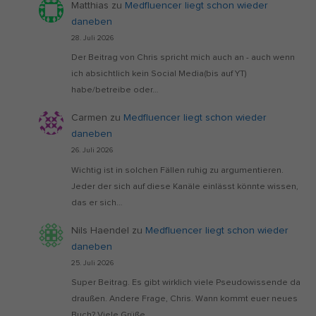
Matthias
zu
Medfluencer liegt schon wieder
daneben
28. Juli 2026
Der Beitrag von Chris spricht mich auch an - auch wenn
ich absichtlich kein Social Media(bis auf YT)
habe/betreibe oder…
Carmen
zu
Medfluencer liegt schon wieder
daneben
26. Juli 2026
Wichtig ist in solchen Fällen ruhig zu argumentieren.
Jeder der sich auf diese Kanäle einlässt könnte wissen,
das er sich…
Nils Haendel
zu
Medfluencer liegt schon wieder
daneben
25. Juli 2026
Super Beitrag. Es gibt wirklich viele Pseudowissende da
draußen. Andere Frage, Chris. Wann kommt euer neues
Buch? Viele Grüße