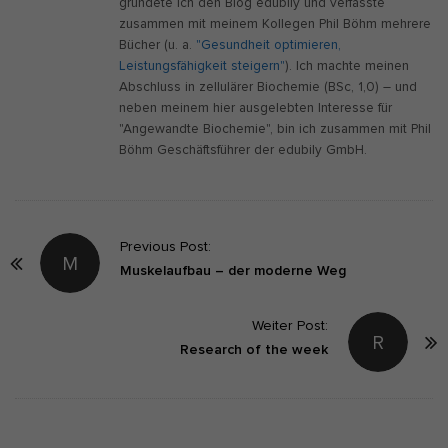
gründete ich den Blog edubily und verfasste
zusammen mit meinem Kollegen Phil Böhm mehrere
Bücher (u. a.
"Gesundheit optimieren,
Leistungsfähigkeit steigern"
). Ich machte meinen
Abschluss in zellulärer Biochemie (BSc, 1,0) – und
neben meinem hier ausgelebten Interesse für
"Angewandte Biochemie", bin ich zusammen mit Phil
Böhm Geschäftsführer der edubily GmbH.
P
Previous Post:
M
o
Muskelaufbau – der moderne Weg
s
t
Weiter Post:
R
Research of the week
N
a
v
i