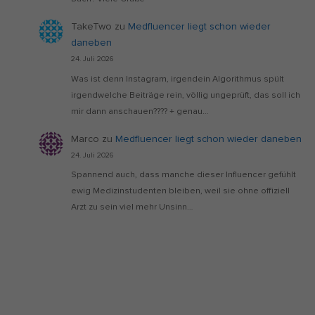
TakeTwo
zu
Medfluencer liegt schon wieder
daneben
24. Juli 2026
Was ist denn Instagram, irgendein Algorithmus spült
irgendwelche Beiträge rein, völlig ungeprüft, das soll ich
mir dann anschauen???? + genau…
Marco
zu
Medfluencer liegt schon wieder daneben
24. Juli 2026
Spannend auch, dass manche dieser Influencer gefühlt
ewig Medizinstudenten bleiben, weil sie ohne offiziell
Arzt zu sein viel mehr Unsinn…