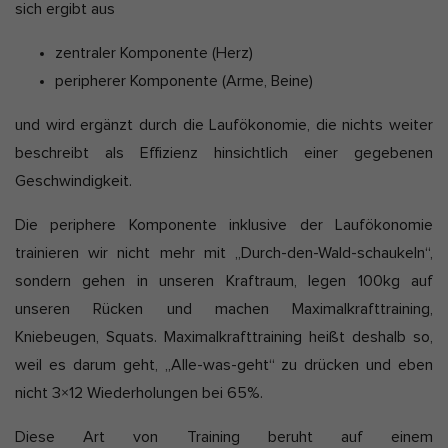
sich ergibt aus
:
Marketing-Cookies werden von Drittanbietern oder Publishern
verwendet, um personalisierte Werbung anzuzeigen. Sie tun dies,
zentraler Komponente (Herz)
indem sie Besucher über Websites hinweg verfolgen.
peripherer Komponente (Arme, Beine)
Cookie-Informationen anzeigen
und wird ergänzt durch die Laufökonomie, die nichts weiter
Ext
Externe Medien (2)
beschreibt als Effizienz hinsichtlich einer gegebenen
Inhalte von Videoplattformen und Social-Media-Plattformen werden
Geschwindigkeit.
standardmäßig blockiert. Wenn Cookies von externen Medien
akzeptiert werden, bedarf der Zugriff auf diese Inhalte keiner
manuellen Einwilligung mehr.
Die periphere Komponente inklusive der Laufökonomie
Cookie-Informationen anzeigen
trainieren wir nicht mehr mit „Durch-den-Wald-schaukeln“,
Datenschutzerklärung
Impressum
sondern gehen in unseren Kraftraum, legen 100kg auf
unseren Rücken und machen Maximalkrafttraining,
Kniebeugen, Squats. Maximalkrafttraining heißt deshalb so,
weil es darum geht, „Alle-was-geht“ zu drücken und eben
nicht 3×12 Wiederholungen bei 65%.
Diese Art von Training beruht auf einem