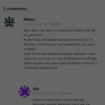
g
O
2 comments
a
n
t
Markus
E
i
1. April 2021 at 11:01
- Antwort
i
o
Wie kann man das hochintensive Rudern mit der
n
n
KH gemeint?
Rudert man mit relativ leichtem Gewicht für 1-4
e
Minuten, macht Pause und wiederholt das dann
(
4-5mal?
A
Oder ist mit den Wiederholungen gemeint, dass
man sich auch hier im max.Kraft-Bereich befindet
u
(dann kommt man aber wahrscheinlich nicht auf 1-
s
4 Minuten Belastung?)
d
a
u
tiba
e
2. April 2021 at 11:58
- Antwort
r
Habe ich mich auch schon gefragt:
-
Müssten meiner Meinung nach die 1-4