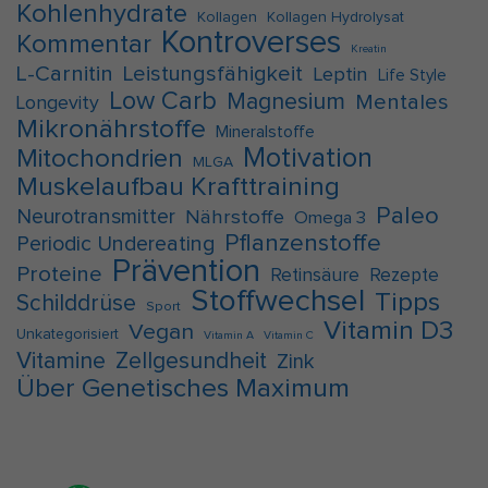
Kohlenhydrate
Kollagen
Kollagen Hydrolysat
Kontroverses
Kommentar
Kreatin
L-Carnitin
Leistungsfähigkeit
Leptin
Life Style
Low Carb
Magnesium
Mentales
Longevity
Mikronährstoffe
Mineralstoffe
Motivation
Mitochondrien
MLGA
Muskelaufbau Krafttraining
Paleo
Neurotransmitter
Nährstoffe
Omega 3
Pflanzenstoffe
Periodic Undereating
Prävention
Proteine
Retinsäure
Rezepte
Stoffwechsel
Tipps
Schilddrüse
Sport
Vitamin D3
Vegan
Unkategorisiert
Vitamin A
Vitamin C
Vitamine
Zellgesundheit
Zink
Über Genetisches Maximum