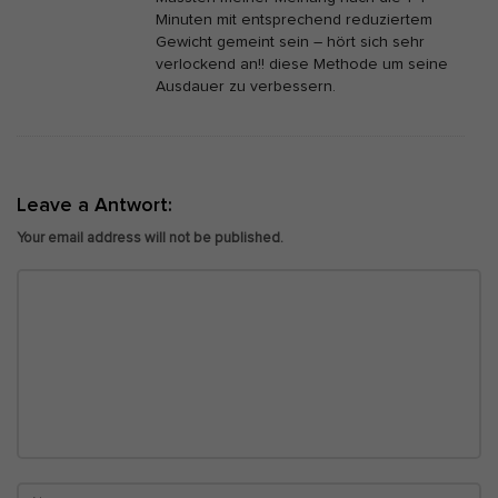
Minuten mit entsprechend reduziertem
)
Gewicht gemeint sein – hört sich sehr
M
verlockend an!! diese Methode um seine
a
Ausdauer zu verbessern.
s
c
h
i
Leave a Antwort:
n
Your email address will not be published.
e
w
e
r
d
e
n