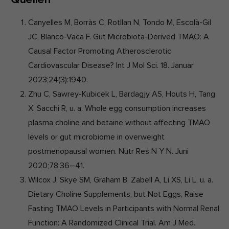
Quellen
Canyelles M, Borràs C, Rotllan N, Tondo M, Escolà-Gil
JC, Blanco-Vaca F. Gut Microbiota-Derived TMAO: A
Causal Factor Promoting Atherosclerotic
Cardiovascular Disease? Int J Mol Sci. 18. Januar
2023;24(3):1940.
Zhu C, Sawrey-Kubicek L, Bardagjy AS, Houts H, Tang
X, Sacchi R, u. a. Whole egg consumption increases
plasma choline and betaine without affecting TMAO
levels or gut microbiome in overweight
postmenopausal women. Nutr Res N Y N. Juni
2020;78:36–41.
Wilcox J, Skye SM, Graham B, Zabell A, Li XS, Li L, u. a.
Dietary Choline Supplements, but Not Eggs, Raise
Fasting TMAO Levels in Participants with Normal Renal
Function: A Randomized Clinical Trial. Am J Med.