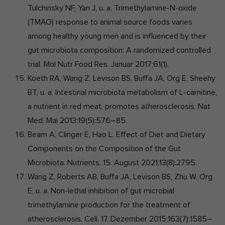
Tulchinsky NF, Yan J, u. a. Trimethylamine-N-oxide
(TMAO) response to animal source foods varies
among healthy young men and is influenced by their
gut microbiota composition: A randomized controlled
trial. Mol Nutr Food Res. Januar 2017;61(1).
Koeth RA, Wang Z, Levison BS, Buffa JA, Org E, Sheehy
BT, u. a. Intestinal microbiota metabolism of L-carnitine,
a nutrient in red meat, promotes atherosclerosis. Nat
Med. Mai 2013;19(5):576–85.
Beam A, Clinger E, Hao L. Effect of Diet and Dietary
Components on the Composition of the Gut
Microbiota. Nutrients. 15. August 2021;13(8):2795.
Wang Z, Roberts AB, Buffa JA, Levison BS, Zhu W, Org
E, u. a. Non-lethal inhibition of gut microbial
trimethylamine production for the treatment of
atherosclerosis. Cell. 17. Dezember 2015;163(7):1585–