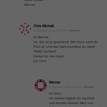
e
Werner
D
a
r
Chris Michalk
m
4. Oktober 2024 at 14:36
- Antwort
b
Hi Werner,
na, das ist ja spannend. Wie hoch setzt du
a
PQQ an und wie stark konntest du damit
k
TMAO senken?
t
Danke für den Input.
LG Chris
e
r
i
e
Werner
n
5. Oktober 2024 at 15:12
- Antwort
Hi Chris,
d
ich nehme täglich 20 mg PQQ
a
und konnte meinen Wert von