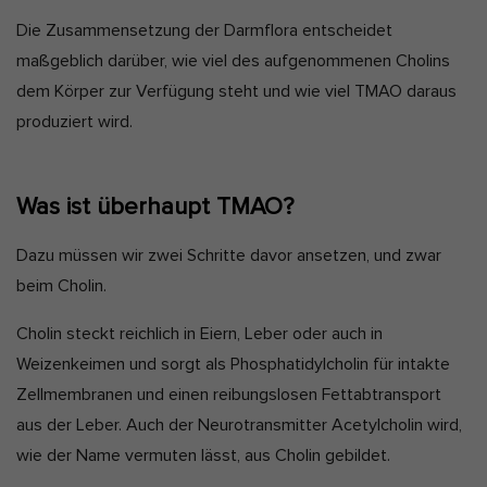
e
u
Die Zusammensetzung der Darmflora entscheidet
Marketing-Cookies werden von Drittanbietern oder Publishern
a
verwendet, um personalisierte Werbung anzuzeigen. Sie tun dies,
maßgeblich darüber, wie viel des aufgenommenen Cholins
l
indem sie Besucher über Websites hinweg verfolgen.
dem Körper zur Verfügung steht und wie viel TMAO daraus
i
Cookie-Informationen anzeigen
produziert wird.
s
Ext
Externe Medien (2)
i
Inhalte von Videoplattformen und Social-Media-Plattformen werden
e
standardmäßig blockiert. Wenn Cookies von externen Medien
Was ist überhaupt TMAO?
r
akzeptiert werden, bedarf der Zugriff auf diese Inhalte keiner
manuellen Einwilligung mehr.
t
Dazu müssen wir zwei Schritte davor ansetzen, und zwar
Cookie-Informationen anzeigen
:
beim Cholin.
Datenschutzerklärung
Impressum
Cholin steckt reichlich in Eiern, Leber oder auch in
Weizenkeimen und sorgt als Phosphatidylcholin für intakte
Zellmembranen und einen reibungslosen Fettabtransport
aus der Leber. Auch der Neurotransmitter Acetylcholin wird,
wie der Name vermuten lässt, aus Cholin gebildet.