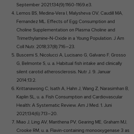
September 2021;134(9):1160-1169.e3.
Lemos BS, Medina-Vera I, Malysheva OV, Caudill MA,
Fernandez ML. Effects of Egg Consumption and
Choline Supplementation on Plasma Choline and
Trimethylamine-N-Oxide in a Young Population. J Am
Coll Nutr. 2018;37(8):716–23.
Buscemi S, Nicolucci A, Lucisano G, Galvano F, Grosso
G, Belmonte S, u. a. Habitual fish intake and clinically
silent carotid atherosclerosis. Nutr J. 9. Januar
2014;13:2.
Krittanawong C, Isath A, Hahn J, Wang Z, Narasimhan B,
Kaplin SL, u. a. Fish Consumption and Cardiovascular
Health: A Systematic Review. Am J Med. 1. Juni
2021;134(6):713–20.
Miao J, Ling AV, Manthena PV, Gearing ME, Graham MJ,
Crooke RM, u. a. Flavin-containing monooxygenase 3 as