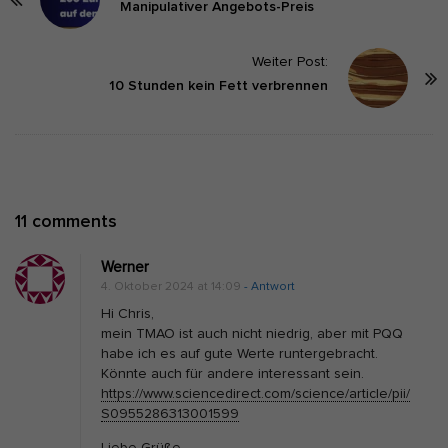
o
Manipulativer Angebots-Preis
s
t
Weiter Post:
10 Stunden kein Fett verbrennen
N
a
v
i
g
O
11 comments
a
n
t
Werner
W
i
4. Oktober 2024 at 14:09
- Antwort
i
o
Hi Chris,
e
n
mein TMAO ist auch nicht niedrig, aber mit PQQ
habe ich es auf gute Werte runtergebracht.
d
Könnte auch für andere interessant sein.
e
https://www.sciencedirect.com/science/article/pii/
i
S0955286313001599
n
Liebe Grüße