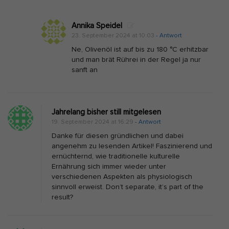
Annika Speidel
23. September 2024 at 10:03
- Antwort
Ne, Olivenöl ist auf bis zu 180 °C erhitzbar
und man brät Rührei in der Regel ja nur
sanft an
Jahrelang bisher still mitgelesen
19. September 2024 at 16:29
- Antwort
Danke für diesen gründlichen und dabei
angenehm zu lesenden Artikel! Faszinierend und
ernüchternd, wie traditionelle kulturelle
Ernährung sich immer wieder unter
verschiedenen Aspekten als physiologisch
sinnvoll erweist. Don’t separate, it’s part of the
result?