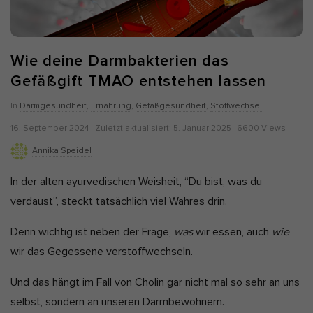
Alle akzeptieren
Auswahl verwenden
Nur essenzielle Cookies akzeptieren
Wie deine Darmbakterien das
Gefäßgift TMAO entstehen lassen
Zurück
Datenschutzeinstellungen
Essenziell (7)
In
Darmgesundheit
,
Ernährung
,
Gefäßgesundheit
,
Stoffwechsel
Essenzielle Cookies ermöglichen grundlegende Funktionen und sind
P
Z
16. September 2024
Zuletzt aktualisiert:
5. Januar 2025
6600 Views
für die einwandfreie Funktion und die Sicherheit der Website
u
u
erforderlich.
Annika Speidel
b
l
Cookie-Informationen anzeigen
In der alten ayurvedischen Weisheit, “Du bist, was du
l
e
Ano
Anonyme Statistiken (1)
verdaust”, steckt tatsächlich viel Wahres drin.
i
t
s
z
Statistik-Cookies erfassen Informationen anonym. Diese
Denn wichtig ist neben der Frage,
was
wir essen, auch
wie
Informationen helfen uns zu verstehen, wie unsere Besucher unsere
h
t
Website nutzen. Wenn wir wissen, welche Seiten beliebter sind,
wir das Gegessene verstoffwechseln.
können wir unser Angebot besser auf unsere Besucher abstimmen.
D
a
Cookie-Informationen anzeigen
a
k
Und das hängt im Fall von Cholin gar nicht mal so sehr an uns
t
t
selbst, sondern an unseren Darmbewohnern.
Mar
Marketing (5)