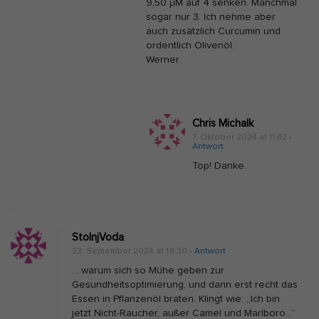
s
9,50 μM auf 4 senken. Manchmal
sogar nur 3. Ich nehme aber
G
auch zusätzlich Curcumin und
e
ordentlich Olivenöl.
f
Werner
ä
ß
g
Chris Michalk
i
7. Oktober 2024 at 11:42
-
Antwort
f
Top! Danke.
t
T
M
A
StolnjVoda
O
23. September 2024 at 19:30
- Antwort
e
… warum sich so Mühe geben zur
Gesundheitsoptimierung, und dann erst recht das
n
Essen in Pflanzenöl braten. Klingt wie: „Ich bin
t
jetzt Nicht-Raucher, außer Camel und Marlboro…“