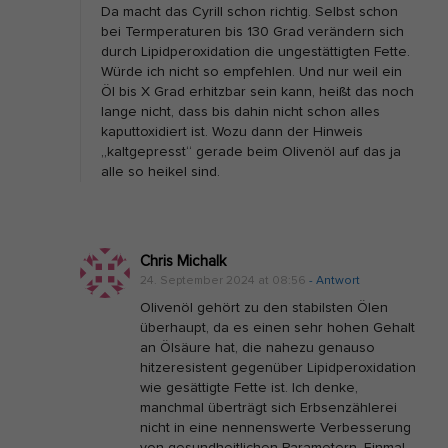
s
Da macht das Cyrill schon richtig. Selbst schon
bei Termperaturen bis 130 Grad verändern sich
t
durch Lipidperoxidation die ungestättigten Fette.
e
Würde ich nicht so empfehlen. Und nur weil ein
h
Öl bis X Grad erhitzbar sein kann, heißt das noch
lange nicht, dass bis dahin nicht schon alles
e
kaputtoxidiert ist. Wozu dann der Hinweis
n
„kaltgepresst“ gerade beim Olivenöl auf das ja
l
alle so heikel sind.
a
s
s
Chris Michalk
e
24. September 2024 at 08:56
- Antwort
n
Olivenöl gehört zu den stabilsten Ölen
überhaupt, da es einen sehr hohen Gehalt
an Ölsäure hat, die nahezu genauso
hitzeresistent gegenüber Lipidperoxidation
wie gesättigte Fette ist. Ich denke,
manchmal überträgt sich Erbsenzählerei
nicht in eine nennenswerte Verbesserung
von gesundheitlichen Parametern. Einmal