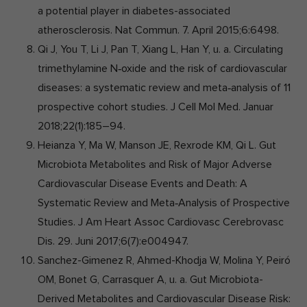
a potential player in diabetes-associated
atherosclerosis. Nat Commun. 7. April 2015;6:6498.
Qi J, You T, Li J, Pan T, Xiang L, Han Y, u. a. Circulating
trimethylamine N‐oxide and the risk of cardiovascular
diseases: a systematic review and meta‐analysis of 11
prospective cohort studies. J Cell Mol Med. Januar
2018;22(1):185–94.
Heianza Y, Ma W, Manson JE, Rexrode KM, Qi L. Gut
Microbiota Metabolites and Risk of Major Adverse
Cardiovascular Disease Events and Death: A
Systematic Review and Meta‐Analysis of Prospective
Studies. J Am Heart Assoc Cardiovasc Cerebrovasc
Dis. 29. Juni 2017;6(7):e004947.
Sanchez-Gimenez R, Ahmed-Khodja W, Molina Y, Peiró
OM, Bonet G, Carrasquer A, u. a. Gut Microbiota-
Derived Metabolites and Cardiovascular Disease Risk: