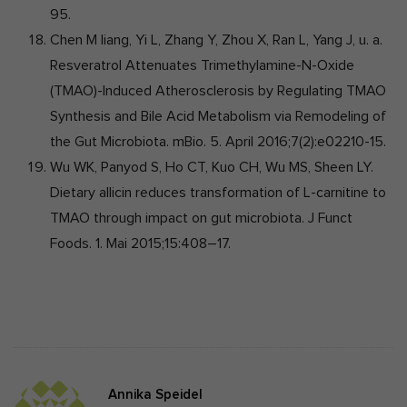
95.
Chen M liang, Yi L, Zhang Y, Zhou X, Ran L, Yang J, u. a.
Resveratrol Attenuates Trimethylamine-N-Oxide
(TMAO)-Induced Atherosclerosis by Regulating TMAO
Synthesis and Bile Acid Metabolism via Remodeling of
the Gut Microbiota. mBio. 5. April 2016;7(2):e02210-15.
Wu WK, Panyod S, Ho CT, Kuo CH, Wu MS, Sheen LY.
Dietary allicin reduces transformation of L-carnitine to
TMAO through impact on gut microbiota. J Funct
Foods. 1. Mai 2015;15:408–17.
Annika Speidel