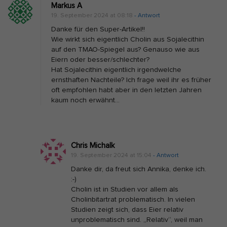
Markus A
19. September 2024 at 08:18
- Antwort
Danke für den Super-Artikel!!
Wie wirkt sich eigentlich Cholin aus Sojalecithin
auf den TMAO-Spiegel aus? Genauso wie aus
Eiern oder besser/schlechter?
Hat Sojalecithin eigentlich irgendwelche
ernsthaften Nachteile? Ich frage weil ihr es früher
oft empfohlen habt aber in den letzten Jahren
kaum noch erwähnt…
Chris Michalk
19. September 2024 at 15:04
- Antwort
Danke dir, da freut sich Annika, denke ich.
:-)
Cholin ist in Studien vor allem als
Cholinbitartrat problematisch. In vielen
Studien zeigt sich, dass Eier relativ
unproblematisch sind. „Relativ“, weil man