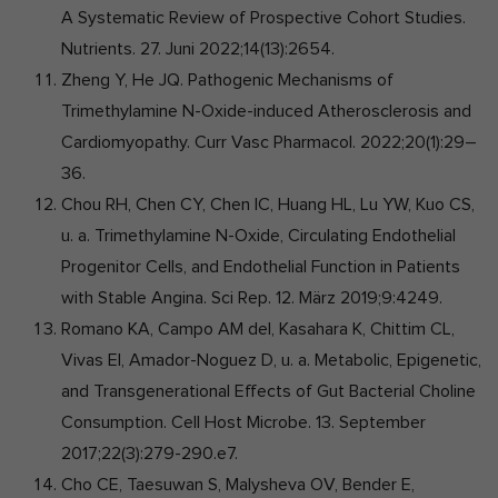
A Systematic Review of Prospective Cohort Studies.
Nutrients. 27. Juni 2022;14(13):2654.
Zheng Y, He JQ. Pathogenic Mechanisms of
Trimethylamine N-Oxide-induced Atherosclerosis and
Cardiomyopathy. Curr Vasc Pharmacol. 2022;20(1):29–
36.
Chou RH, Chen CY, Chen IC, Huang HL, Lu YW, Kuo CS,
u. a. Trimethylamine N-Oxide, Circulating Endothelial
Progenitor Cells, and Endothelial Function in Patients
with Stable Angina. Sci Rep. 12. März 2019;9:4249.
Romano KA, Campo AM del, Kasahara K, Chittim CL,
Vivas EI, Amador-Noguez D, u. a. Metabolic, Epigenetic,
and Transgenerational Effects of Gut Bacterial Choline
Consumption. Cell Host Microbe. 13. September
2017;22(3):279-290.e7.
Cho CE, Taesuwan S, Malysheva OV, Bender E,