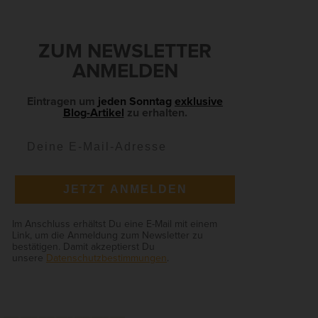
S
Zurück
ZUM NEWSLETTER
e
ANMELDEN
Eintragen um
jeden Sonntag
exklusive
Blog-Artikel
zu erhalten.
ie
Anonyme Statistiken
JETZT ANMELDEN
en
Im Anschluss erhältst Du eine E-Mail mit einem
Link, um die Anmeldung zum Newsletter zu
bestätigen. Damit akzeptierst Du
unsere
Datenschutzbestimmungen
.
Marketing
ierte