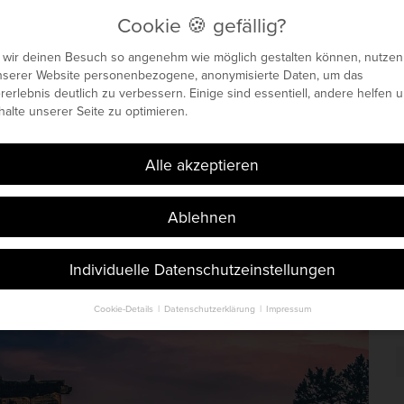
Cookie 🍪 gefällig?
 wir deinen Besuch so angenehm wie möglich gestalten können, nutzen
nserer Website personenbezogene, anonymisierte Daten, um das
enetisches Maximum
rerlebnis deutlich zu verbessern. Einige sind essentiell, andere helfen u
nhalte unserer Seite zu optimieren.
 🍪 gefällig?
Böhm. Seit 2014.
Alle akzeptieren
Ablehnen
Individuelle Datenschutzeinstellungen
Cookie-Details
Datenschutzerklärung
Impressum
Datenschutzeinstellungen
S
i
finden Sie eine Übersicht über alle verwendeten Cookies. Sie können Ihr
t
lligung zu ganzen Kategorien geben oder sich weitere Informationen an
n und so nur bestimmte Cookies auswählen.