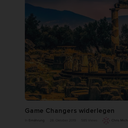
Al
Nu
Daten
Esse
Essen
Funkt
Ano
Stati
verst
belie
Game Changers widerlegen
Mar
P
In
Ernährung
28. Oktober 2019
585 Views
Chris Mich
Marke
u