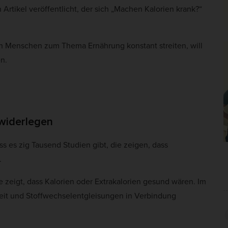
ng anzuzeigen. Sie tun dies, indem sie Besucher über Websites hinweg verfolgen
Artikel veröffentlicht, der sich „Machen Kalorien krank?“
Cookie-Informationen anzeigen
erne Medien (2)
ich Menschen zum Thema Ernährung konstant streiten, will
te von Videoplattformen und Social-Media-Plattformen werden standardmäßig blocki
n.
Cookies von externen Medien akzeptiert werden, bedarf der Zugriff auf diese Inha
r manuellen Einwilligung mehr.
Cookie-Informationen anzeigen
Datenschutzerklärung
Im
widerlegen
s es zig Tausend Studien gibt, die zeigen, dass
.
 zeigt, dass Kalorien oder Extrakalorien gesund wären. Im
heit und Stoffwechselentgleisungen in Verbindung