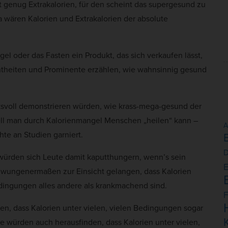
t genug Extrakalorien, für den scheint das supergesund zu
a wären Kalorien und Extrakalorien der absolute
el oder das Fasten ein Produkt, das sich verkaufen lässt,
ntheiten und Prominente erzählen, wie wahnsinnig gesund
ksvoll demonstrieren würden, wie krass-mega-gesund der
ell man durch Kalorienmangel Menschen „heilen“ kann –
A
hte an Studien garniert.
D
würden sich Leute damit kaputthungern, wenn’s sein
E
wungenermaßen zur Einsicht gelangen, dass Kalorien
Bedingungen alles andere als krankmachend sind.
F
en, dass Kalorien unter vielen, vielen Bedingungen sogar
e würden auch herausfinden, dass Kalorien unter vielen,