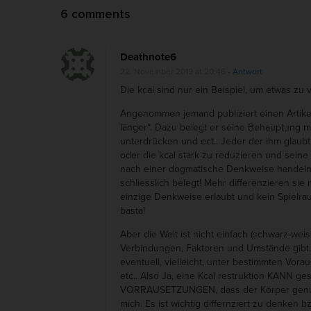
O
v
6 comments
n
i
G
g
Deathnote6
a
a
22. November 2019 at 20:46
- Antwort
Die kcal sind nur ein Beispiel, um etwas zu 
m
t
e
i
Angenommen jemand publiziert einen Artikel 
länger“. Dazu belegt er seine Behauptung mi
C
o
unterdrücken und ect.. Jeder der ihm glaub
h
n
oder die kcal stark zu reduzieren und seine
a
nach einer dogmatische Denkweise handeln:
schliesslich belegt! Mehr differenzieren sie 
n
einzige Denkweise erlaubt und kein Spielr
g
basta!
e
Aber die Welt ist nicht einfach (schwarz-we
r
Verbindungen, Faktoren und Umstände gibt. 
s
eventuell, vielleicht, unter bestimmten Vor
etc.. Also Ja, eine Kcal restruktion KANN 
w
VORRAUSETZUNGEN, dass der Körper genug
i
mich. Es ist wichtig differnziert zu denken