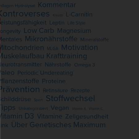
Kommentar
ollagen Hydrolysat
Kontroverses
L-Carnitin
Kreatin
eistungsfähigkeit
Leptin
Life Style
Low Carb
Magnesium
ongevity
Mikronährstoffe
Mentales
Mineralstoffe
Motivation
Mitochondrien
MLGA
Muskelaufbau Krafttraining
eurotransmitter
Nährstoffe
Omega 3
Paleo
Periodic Undereating
Pflanzenstoffe
Proteine
Prävention
Retinsäure
Rezepte
Stoffwechsel
Schilddrüse
Sport
Tipps
Vegan
Unkategorisiert
Vitamin A
Vitamin C
Vitamin D3
Vitamine
Zellgesundheit
Über Genetisches Maximum
ink