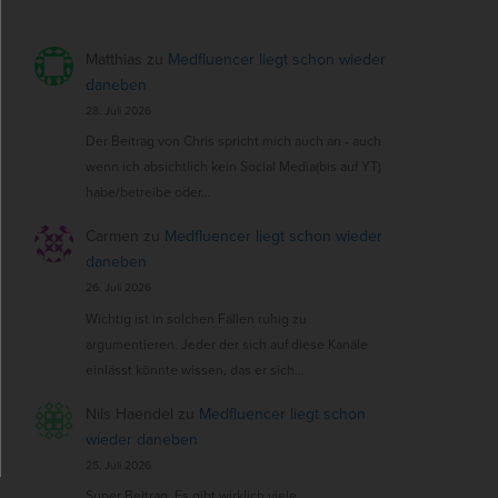
Matthias
zu
Medfluencer liegt schon wieder
daneben
28. Juli 2026
Der Beitrag von Chris spricht mich auch an - auch
wenn ich absichtlich kein Social Media(bis auf YT)
habe/betreibe oder…
Carmen
zu
Medfluencer liegt schon wieder
daneben
26. Juli 2026
Wichtig ist in solchen Fällen ruhig zu
argumentieren. Jeder der sich auf diese Kanäle
einlässt könnte wissen, das er sich…
Nils Haendel
zu
Medfluencer liegt schon
wieder daneben
25. Juli 2026
Super Beitrag. Es gibt wirklich viele