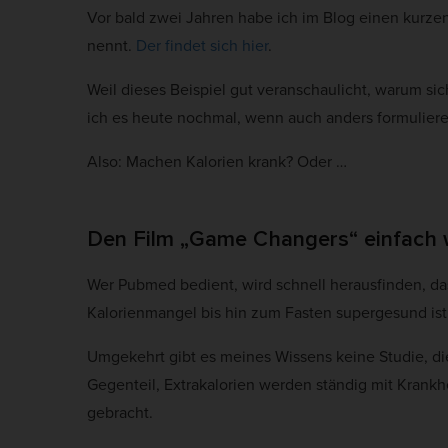
Werbu
Vor bald zwei Jahren habe ich im Blog einen kurzen 
b
nennt.
Der findet sich hier
.
l
Ext
i
Weil dieses Beispiel gut veranschaulicht, warum s
s
Inhal
ich es heute nochmal, wenn auch anders formuliere
Wenn 
h
keine
Also: Machen Kalorien krank? Oder …
D
a
t
Den Film „Game Changers“ einfach 
e
Wer Pubmed bedient, wird schnell herausfinden, das
Kalorienmangel bis hin zum Fasten supergesund ist
Umgekehrt gibt es meines Wissens keine Studie, die
Gegenteil, Extrakalorien werden ständig mit Krank
gebracht.