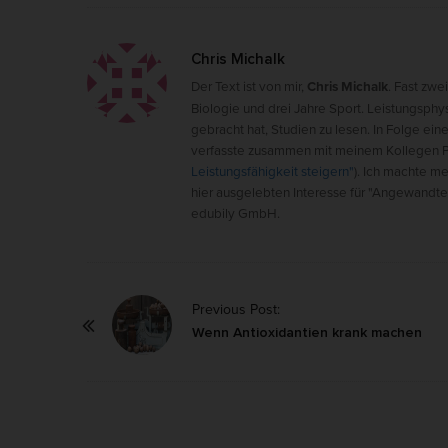
Chris Michalk
Der Text ist von mir,
Chris Michalk
. Fast zwe
Biologie und drei Jahre Sport. Leistungsphy
gebracht hat, Studien zu lesen. In Folge ei
verfasste zusammen mit meinem Kollegen Ph
Leistungsfähigkeit steigern"
). Ich machte m
hier ausgelebten Interesse für "Angewandte
edubily GmbH.
P
Previous Post:
o
Wenn Antioxidantien krank machen
s
t
N
a