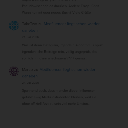
Pseudowissende da draußen. Andere Frage, Chris.
Wann kommt euer neues Buch? Viele Grüße
TakeTwo
zu
Medfluencer liegt schon wieder
daneben
24. Juli 2026
Was ist denn Instagram, irgendein Algorithmus spült
irgendwelche Beiträge rein, völlig ungeprüft, das
soll ich mir dann anschauen???? + genau…
Marco
zu
Medfluencer liegt schon wieder
daneben
24. Juli 2026
Spannend auch, dass manche dieser Influencer
gefühlt ewig Medizinstudenten bleiben, weil sie
ohne offiziell Arzt zu sein viel mehr Unsinn…