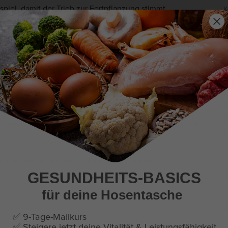
iel, damit der Trieb zur Fortpflanzung stimmt.
K
en sich darüber beschweren, dass die „Thematik so
L
rden weiterhin nichts verstehen und sich stattdessen
L
rklärt, warum Kalorienüberschuss gesund und
chen, die immer die gleichen Fehler im Denken machen und
N
Stilmittel der Propaganda und des Populismus hereinfällt,
 man das aber so schreibt, taucht plötzlich der Muppet-
ten mal über einen Mind Changer nachdenken.
GESUNDHEITS-BASICS
für deine Hosentasche
Z
✅ 9-Tage-Mailkurs
✅ Steigere jetzt deine Vitalität & Leistungsfähigkeit