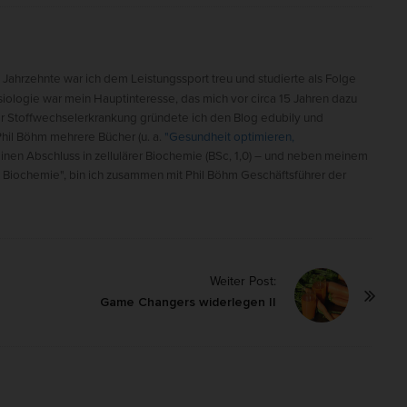
i Jahrzehnte war ich dem Leistungssport treu und studierte als Folge
siologie war mein Hauptinteresse, das mich vor circa 15 Jahren dazu
ner Stoffwechselerkrankung gründete ich den Blog edubily und
il Böhm mehrere Bücher (u. a.
"Gesundheit optimieren,
einen Abschluss in zellulärer Biochemie (BSc, 1,0) – und neben meinem
 Biochemie", bin ich zusammen mit Phil Böhm Geschäftsführer der
Weiter Post:
Game Changers widerlegen II