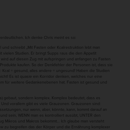
verdeutlichen. Ich denke Chris meint es so:
und schreibt „Mit Fasten oder Kcalrestruktion lebt man
t vielen Studien. Er bringt Supps raus die den Appetit
t wird auf diesen Zug mit aufspringen und anfangen zu Fasten
 Produkte kaufen. So der Denkfehler der Personen ist, dass sie
 Kcal = gesund, alles andere = ungesund! Haben die Studien
nicht! Es ist quasie ein Korridor denken, welches nur eine
aum für weitere Gedankenebenen hat. Fasten ist gesund und
iss) gebaut, sondern komplex. Komplex bedeutet, dass es
Und vorallem gibt es viele Grauzonen. Grauzonen sind:
aussetzungen, nur wenn, aber, könnte, kann, kommt darauf an
gesund sein, WENN man es kontrolliert ausübt, UNTER den
 Mikros und Makros bekommt… Ich glaube man versteht
 bzw zu begreifen das der Körper und die Ernährung komplexer