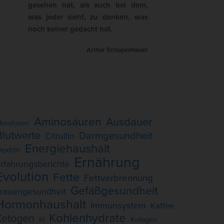
gesehen hat, als auch bei dem,
was jeder sieht, zu denken, was
noch keiner gedacht hat.
Arthur Schopenhauer
Aminosäuren
Ausdauer
bnehmen
Blutwerte
Darmgesundheit
Citrullin
Energiehaushalt
extrin
Ernährung
rfahrungsberichte
Evolution
Fette
Fettverbrennung
Gefäßgesundheit
rauengesundheit
Hormonhaushalt
Immunsystem
Kaffee
Kohlenhydrate
Ketogen
KI
Kollagen