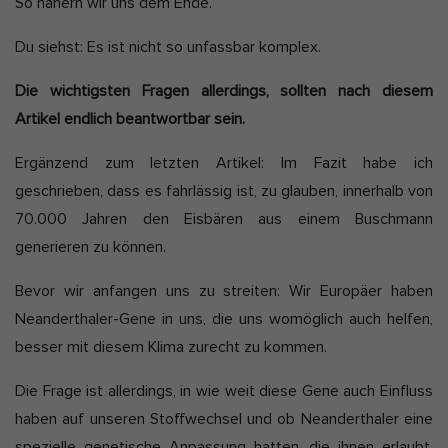
So nähern wir uns dem Ende.
h
t
Marketing-Cookies werden von Drittanbietern oder Publishern
D
a
verwendet, um personalisierte Werbung anzuzeigen. Sie tun dies,
Du siehst: Es ist nicht so unfassbar komplex.
indem sie Besucher über Websites hinweg verfolgen.
a
k
Cookie-Informationen anzeigen
Die wichtigsten Fragen allerdings, sollten nach diesem
t
t
Artikel endlich beantwortbar sein.
Ext
e
u
Externe Medien (2)
a
Ergänzend zum letzten Artikel: Im Fazit habe ich
Inhalte von Videoplattformen und Social-Media-Plattformen werden
l
standardmäßig blockiert. Wenn Cookies von externen Medien
geschrieben, dass es fahrlässig ist, zu glauben, innerhalb von
akzeptiert werden, bedarf der Zugriff auf diese Inhalte keiner
i
manuellen Einwilligung mehr.
70.000 Jahren den Eisbären aus einem Buschmann
s
Cookie-Informationen anzeigen
generieren zu können.
i
Datenschutzerklärung
Impressum
e
Bevor wir anfangen uns zu streiten: Wir Europäer haben
r
Neanderthaler-Gene in uns, die uns womöglich auch helfen,
t
besser mit diesem Klima zurecht zu kommen.
:
Die Frage ist allerdings, in wie weit diese Gene auch Einfluss
haben auf unseren Stoffwechsel und ob Neanderthaler eine
spezielle genetische Anpassung hatten, die ihnen erlaubt,