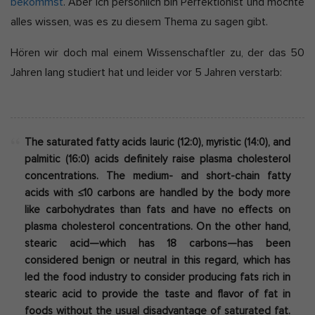
bekommst
. Aber ich persönlich bin Perfektionist und möchte
alles wissen, was es zu diesem Thema zu sagen gibt.
Hören wir doch mal einem Wissenschaftler zu, der das 50
Jahren lang studiert hat und leider vor 5 Jahren verstarb:
The saturated fatty acids lauric (12:0), myristic (14:0), and
palmitic (16:0) acids definitely raise plasma cholesterol
concentrations
. The medium- and short-chain fatty
acids with ≤10 carbons are handled by the body more
like carbohydrates than fats and have no effects on
plasma cholesterol concentrations. On the other hand,
stearic acid—which has 18 carbons—has been
considered benign or neutral in this regard, which has
led the food industry to consider producing fats rich in
stearic acid to provide the taste and flavor of fat in
foods without the usual disadvantage of saturated fat.