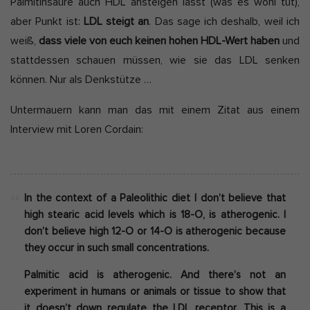
Palmitinsäure auch HDL ansteigen lässt (was es wohl tut),
aber Punkt ist:
LDL steigt an
. Das sage ich deshalb, weil ich
weiß,
dass viele von euch keinen hohen HDL-Wert haben
und
stattdessen schauen müssen, wie sie das LDL senken
können. Nur als Denkstütze …
Untermauern kann man das mit einem Zitat aus einem
Interview mit Loren Cordain:
In the context of a Paleolithic diet I don’t believe that
high stearic acid levels which is 18-O, is atherogenic. I
don’t believe high 12-O or 14-O is atherogenic because
they occur in such small concentrations.
Palmitic acid is atherogenic
. And there’s not an
experiment in humans or animals or tissue to show that
it doesn’t down regulate the LDL receptor. This is a