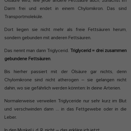
Ölsäure wird, wie jede andere Fettsäure auch, zunächst im
Darm frei und endet in einem Chylomikron. Das sind
Transportmoleküle.
Dort liegen sie nicht mehr als freie Fettsäuren herum,
sondern gebunden mit anderen Fettsäuren.
Das nennt man dann Triglycerid.
Triglycerid = drei zusammen
gebundene Fettsäuren
.
Bis hierher passiert mit der Ölsäure gar nichts, denn
Chylomikrone sind nicht atherogen – sie gelangen nicht
dahin, wo sie gefährlich werden könnten: In deine Arterien.
Normalerweise verweilen Triglyceride nur sehr kurz im Blut
und verschwinden dann … in das Fettgewebe oder in die
Leber.
In den Muskel i. d. R. nicht – das erkläre ich jetzt.