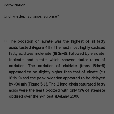
Peroxidation.
Und, wieder, „surprise, surprise“:
The oxidation of laurate was the highest of all fatty
acids tested (Figure 4⇓). The next most highly oxidized
fatty acid was linolenate (18:3n−3), followed by elaidate,
linoleate, and oleate, which showed similar rates of
oxidation. The oxidation of elaidate (trans 18:1n−9)
appeared to be slightly higher than that of oleate (cis
18:1n−9) and the peak oxidation appeared to be delayed
by ≈30 min (Figure 5⇓). The 2 long-chain saturated fatty
acids were the least oxidized, with only 13% of stearate
oxidized over the 9-h test. (DeLany, 2000)