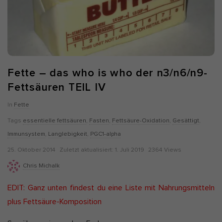
Alle akzeptieren
Auswahl verwenden
Nur essenzielle Cookies akzeptieren
Zurück
Datenschutzeinstellungen
Fette – das who is who der n3/n6/n9-
Essenziell (7)
Fettsäuren TEIL IV
Essenzielle Cookies ermöglichen grundlegende Funktionen und sind
für die einwandfreie Funktion und die Sicherheit der Website
In
Fette
erforderlich.
Cookie-Informationen anzeigen
Tags
essentielle fettsäuren
,
Fasten
,
Fettsäure-Oxidation
,
Gesättigt
,
Immunsystem
,
Langlebigkeit
,
PGC1-alpha
Ano
Anonyme Statistiken (1)
P
Z
25. Oktober 2014
Zuletzt aktualisiert:
1. Juli 2019
2364 Views
Statistik-Cookies erfassen Informationen anonym. Diese
u
u
Chris Michalk
Informationen helfen uns zu verstehen, wie unsere Besucher unsere
Website nutzen. Wenn wir wissen, welche Seiten beliebter sind,
b
l
können wir unser Angebot besser auf unsere Besucher abstimmen.
EDIT: Ganz unten findest du eine Liste mit Nahrungsmitteln
l
e
Cookie-Informationen anzeigen
plus Fettsäure-Komposition
i
t
Mar
Marketing (5)
s
z