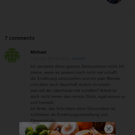
a
v
i
g
O
7 comments
a
n
t
Michael
G
i
1. Oktober 2017 at 20:06
- Antwort
e
o
Ich verstehe diese ganzen Diskussionen nicht. Ich
s
n
meine, wenn es jemand noch nicht mal schafft,
die Ernährung umzustellen und ein paar Monate
u
und dann auch dauerhaft anders zu essen,
n
was will der überhaupt mal schaffen? Arbeit ist
d
auch nicht immer das reinste Glück, egal worum es
sich handelt.
e
Ich finde, das Schreiben einer Dissertation ist
s
schlimmer als Ernährungsumstellung und
E
Fitnessstudio
zusammen. Die Memerkung mit den Eiern war
s
schon richtig.