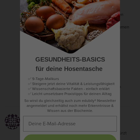
s
Unser Gehirn verführt zwar (besonders der
e
unbewusste Teil), aber war haben ja auch einen
n
bewussten
i
Teil, der doch ab und an die Führung übernehmen
sollte.
s
t
b
GESUNDHEITS-BASICS
ä
chris
1. Oktober 2017 at 20:39
- Antwort
für deine Hosentasche
h
Absolut richtig!
✅ 9-Tage-Mailkurs
✅ Steigere jetzt deine Vitalität & Leistungsfähigkeit
Und Promotion im Allgemeinen ist 100 x
✅ Wissenschaftsbasierte Fakten - einfach erklärt
schlimmer.
✅
Leicht umsetzbare Praxistipps für deinen Alltag
So wirst du gleichzeitig auch zum edubily® Newsletter
angemeldet und erhältst noch mehr Erkenntnisse &
Wissen aus der Biochemie.
Julian
24. September 2017 at 17:50
- Antwort
Kein Wort verloren über Gewürze ;)? Gut gewürzt
(mein Favorit: Knobi), dann sieht es mit dem