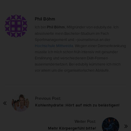
Phil Böhm
Ich bin
Phil Böhm
, Mitgründer von edubily.de. Ich
absolvierte mein Bachelor-Studium im Fach
Sportmanagement und –journalismus an der
Hochschule Mittweida
. Wegen einer Darmerkrankung
musste ich mich schon früh intensiv mit gesunder
Ernährung und verschiedenen Diät-Formen
auseinandersetzen. Bei edubily kümmere ich mich
vor allem um die organisatorischen Abläufe.
P
Previous Post:
o
Kohlenhydrate: Hört auf mich zu belästigen!
s
Weiter Post:
t
Mehr Körpergefühl bitte!
N