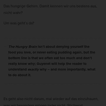
a
k
Das hungrige Gehirn. Damit kennen wir uns bestens aus,
Mar
Marketing (5)
t
t
nicht wahr?
Marketing-Cookies werden von Drittanbietern oder Publishern verwendet,
e
u
um personalisierte Werbung anzuzeigen. Sie tun dies, indem sie Besucher
Um was geht’s da?
a
über Websites hinweg verfolgen.
l
Cookie-Informationen anzeigen
i
Ext
Externe Medien (2)
s
The Hungry Brain
isn’t about denying yourself the
Inhalte von Videoplattformen und Social-Media-Plattformen werden
i
food you love, or never eating pudding again, but the
standardmäßig blockiert. Wenn Cookies von externen Medien akzeptiert
e
bottom line is that we often eat too much and don’t
werden, bedarf der Zugriff auf diese Inhalte keiner manuellen Einwilligung
mehr.
r
really know why; Guyenet will help the reader to
Cookie-Informationen anzeigen
t
understand
exactly
why – and more importantly, what
to do about it.
:
Datenschutzerklärung
Impressum
Es geht also nicht darum, mal wieder auf das einzuhauen,
was wir besonders mögen (oder nicht, Stichwort