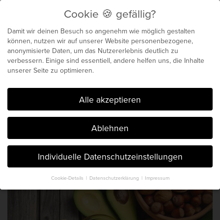
Cookie 🍪 gefällig?
Menu
Damit wir deinen Besuch so angenehm wie möglich gestalten
können, nutzen wir auf unserer Website personenbezogene,
anonymisierte Daten, um das Nutzererlebnis deutlich zu
Biochemie für dein
verbessern. Einige sind essentiell, andere helfen uns, die Inhalte
unserer Seite zu optimieren.
genetisches Maximum
Cookie 🍪 gefällig?
Alle akzeptieren
Der Blog von Chris Michalk & Phil
Ablehnen
Böhm. Seit 2014.
Individuelle Datenschutzeinstellungen
Cookie-Details
Datenschutzerklärung
Impressum
Datenschutzeinstellungen
Hier finden Sie eine Übersicht über alle verwendeten Cookies. Sie
können Ihre Einwilligung zu ganzen Kategorien geben oder sich