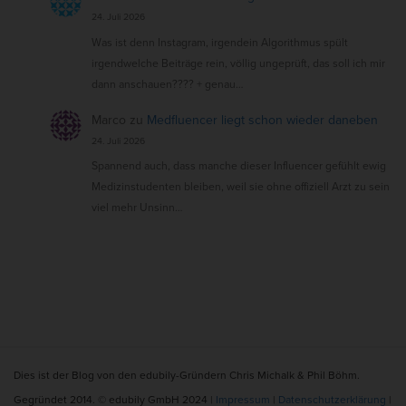
24. Juli 2026
Was ist denn Instagram, irgendein Algorithmus spült
irgendwelche Beiträge rein, völlig ungeprüft, das soll ich mir
dann anschauen???? + genau…
Marco
zu
Medfluencer liegt schon wieder daneben
24. Juli 2026
Spannend auch, dass manche dieser Influencer gefühlt ewig
Medizinstudenten bleiben, weil sie ohne offiziell Arzt zu sein
viel mehr Unsinn…
S
Dies ist der Blog von den edubily-Gründern Chris Michalk & Phil Böhm.
i
Gegründet 2014. © edubily GmbH 2024 |
Impressum
|
Datenschutzerklärung
|