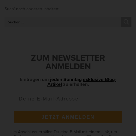
S
Such‘ nach anderen Inhalten:
i
t
e
S
i
d
ZUM NEWSLETTER
e
ANMELDEN
b
a
Eintragen um
jeden Sonntag
exklusive Blog-
Artikel
zu erhalten.
r
JETZT ANMELDEN
Im Anschluss erhältst Du eine E-Mail mit einem Link, um