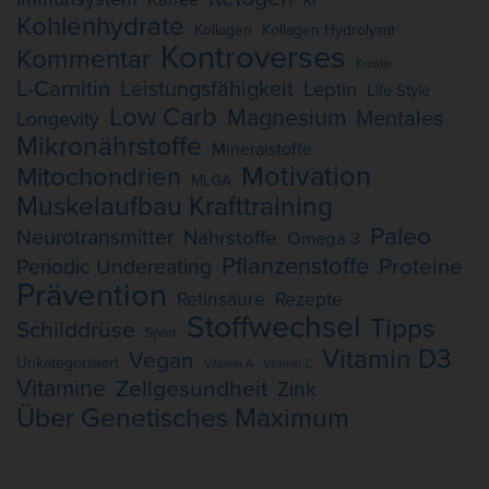
Kohlenhydrate
Kollagen
Kollagen Hydrolysat
Kontroverses
Kommentar
Kreatin
L-Carnitin
Leistungsfähigkeit
Leptin
Life Style
Low Carb
Magnesium
Mentales
Longevity
Mikronährstoffe
Mineralstoffe
Motivation
Mitochondrien
MLGA
Muskelaufbau Krafttraining
Paleo
Neurotransmitter
Nährstoffe
Omega 3
Pflanzenstoffe
Proteine
Periodic Undereating
Prävention
Retinsäure
Rezepte
Stoffwechsel
Tipps
Schilddrüse
Sport
Vitamin D3
Vegan
Unkategorisiert
Vitamin A
Vitamin C
Vitamine
Zellgesundheit
Zink
Über Genetisches Maximum