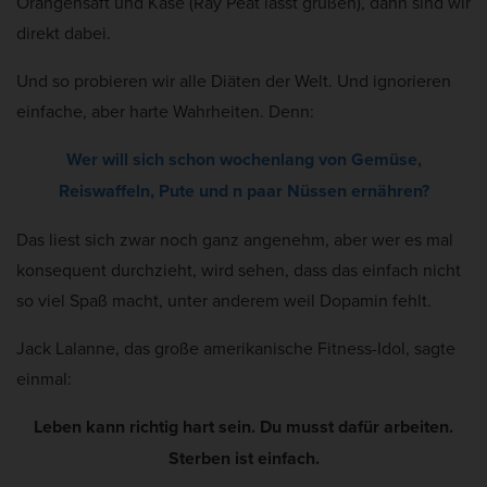
Orangensaft und Käse (Ray Peat lässt grüßen), dann sind wir
direkt dabei.
Und so probieren wir alle Diäten der Welt. Und ignorieren
einfache, aber harte Wahrheiten. Denn:
Wer will sich schon wochenlang von Gemüse,
Reiswaffeln, Pute und n paar Nüssen ernähren?
Das liest sich zwar noch ganz angenehm, aber wer es mal
konsequent durchzieht, wird sehen, dass das einfach nicht
so viel Spaß macht, unter anderem weil Dopamin fehlt.
Jack Lalanne, das große amerikanische Fitness-Idol, sagte
einmal:
Leben kann richtig hart sein. Du musst dafür arbeiten.
Sterben ist einfach.