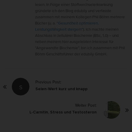
lesen. In Folge einer Stoffwechselerkrankung
gründete ich den Blog edubily und verfasste
zusammen mit meinem Kollegen Phil Böhm mehrere
Bücher (u. a.
"Gesundheit optimieren,
Leistungsfähigkeit steigern"
). Ich machte meinen
Abschluss in zellulärer Biochemie (BSc, 1,0) – und
neben meinem hier ausgelebten Interesse für
"Angewandte Biochemie", bin ich zusammen mit Phil
Böhm Geschäftsführer der edubily GmbH.
P
Previous Post:
S
o
Selen-Wert kurz und knapp
s
Weiter Post:
t
L-Carnitin, Stress und Testosteron
N
a
v