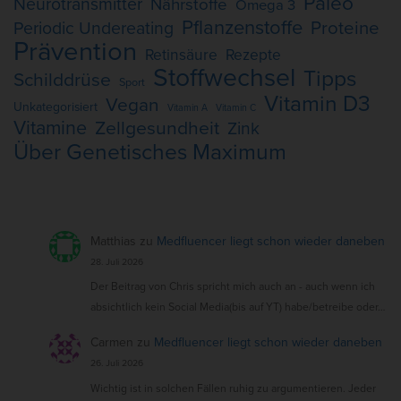
Paleo
Neurotransmitter
Nährstoffe
Omega 3
Pflanzenstoffe
Proteine
Periodic Undereating
Prävention
Retinsäure
Rezepte
Stoffwechsel
Tipps
Schilddrüse
Sport
Vitamin D3
Vegan
Unkategorisiert
Vitamin A
Vitamin C
Vitamine
Zellgesundheit
Zink
Über Genetisches Maximum
Matthias
zu
Medfluencer liegt schon wieder daneben
28. Juli 2026
Der Beitrag von Chris spricht mich auch an - auch wenn ich
absichtlich kein Social Media(bis auf YT) habe/betreibe oder…
Carmen
zu
Medfluencer liegt schon wieder daneben
26. Juli 2026
Wichtig ist in solchen Fällen ruhig zu argumentieren. Jeder