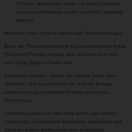
CHO-rich Western diet meals, can directly promote
r
Mar
Marketing (5)
tumor cell proliferation via the insulin/IGF1 signaling
t
pathway.
Marketing-Cookies werden von Drittanbietern oder Publishern verwendet,
:
um personalisierte Werbung anzuzeigen. Sie tun dies, indem sie Besucher
über Websites hinweg verfolgen.
Womit wir schon mitten in das heutige Thema einsteigen.
Cookie-Informationen anzeigen
Bevor das Thema Kohlenhydrat-Ḱonsum hinsichtlich Krebs-
Ext
Externe Medien (2)
Prävention/Therapie relevant wird, muss man sich noch
Inhalte von Videoplattformen und Social-Media-Plattformen werden
über einige Dinge im Klaren sein.
standardmäßig blockiert. Wenn Cookies von externen Medien akzeptiert
werden, bedarf der Zugriff auf diese Inhalte keiner manuellen Einwilligung
Krebszellen müssen – genau wie normale Zellen auch –
mehr.
überleben. Und dazu brauchen sie nicht nur Energie,
Cookie-Informationen anzeigen
sondern auch a) intrazelluläre Proteine und b) eine
Datenschutzerklärung
Impressum
Zellmembran.
Und daraus ergibt sich, dass diese Zellen, wie normale
Zellen auch, auf essentielle Substanzen angewiesen sind,
damit der eigene Stoffwechsel auch funktioniert.