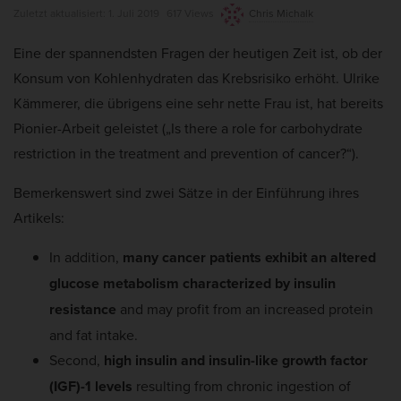
u
weitere Informationen anzeigen lassen und so nur bestimmte
Z
Zuletzt aktualisiert:
1. Juli 2019
617 Views
Chris Michalk
Cookies auswählen.
b
u
Eine der spannendsten Fragen der heutigen Zeit ist, ob der
l
l
Alle akzeptieren
Auswahl verwenden
Konsum von Kohlenhydraten das Krebsrisiko erhöht. Ulrike
i
e
Kämmerer, die übrigens eine sehr nette Frau ist, hat bereits
s
t
Nur essenzielle Cookies akzeptieren
Pionier-Arbeit geleistet („Is there a role for carbohydrate
h
z
restriction in the treatment and prevention of cancer?“).
Zurück
D
t
Datenschutzeinstellungen
a
a
Essenziell (7)
Bemerkenswert sind zwei Sätze in der Einführung ihres
t
k
Artikels:
Essenzielle Cookies ermöglichen grundlegende Funktionen und sind für
e
t
die einwandfreie Funktion und die Sicherheit der Website erforderlich.
u
In addition,
many cancer patients exhibit an altered
Cookie-Informationen anzeigen
a
glucose metabolism characterized by insulin
Ano
Anonyme Statistiken (1)
l
resistance
and may profit from an increased protein
Statistik-Cookies erfassen Informationen anonym. Diese Informationen
i
and fat intake.
helfen uns zu verstehen, wie unsere Besucher unsere Website nutzen.
s
Wenn wir wissen, welche Seiten beliebter sind, können wir unser Angebot
Second,
high insulin and insulin-like growth factor
besser auf unsere Besucher abstimmen.
i
(IGF)-1 levels
resulting from chronic ingestion of
Cookie-Informationen anzeigen
e