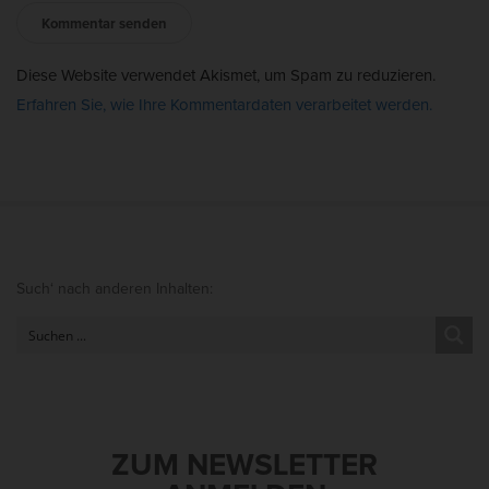
Diese Website verwendet Akismet, um Spam zu reduzieren.
Erfahren Sie, wie Ihre Kommentardaten verarbeitet werden.
S
Such‘ nach anderen Inhalten:
i
t
e
S
i
d
ZUM NEWSLETTER
e