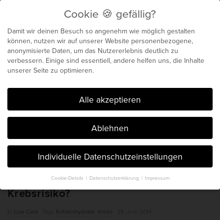
Cookie 🍪 gefällig?
Menu
Damit wir deinen Besuch so angenehm wie möglich gestalten
können, nutzen wir auf unserer Website personenbezogene,
anonymisierte Daten, um das Nutzererlebnis deutlich zu
Biochemie für dein
verbessern. Einige sind essentiell, andere helfen uns, die Inhalte
unserer Seite zu optimieren.
genetisches Maximum
Cookie 🍪 gefällig?
Alle akzeptieren
Der Blog von Chris Michalk & Phil
Ablehnen
Böhm. Seit 2014.
Individuelle Datenschutzeinstellungen
Cookie-Details
Datenschutzerklärung
Impressum
Erhöht Kohlenhydrat-Konsum das
Datenschutzeinstellungen
Krebsrisiko?
Hier finden Sie eine Übersicht über alle verwendeten Cookies. Sie
P
In
Low Carb
Tags
Kohlenhydrate
,
Krebs
24. Juni 2014
können Ihre Einwilligung zu ganzen Kategorien geben oder sich