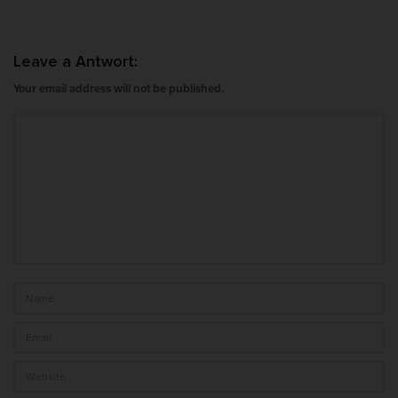
i
g
Leave a Antwort:
a
t
Your email address will not be published.
i
o
n