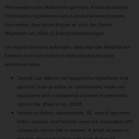
Hier werden zwei Statements gemacht: Krebs-assoziierte
Fibroblasten exprimieren keton-produzierende Enzyme.
Und weiter, dass Keton-Körper an sich, das Tumor-
Wachstum um 250% (2,5-fach) beschleunigen.
Ich möchte bewusst aufzeigen, dass man das Weltbild des
Krebses nicht auf einfachen Kohlenhydrat-Konsum
reduzieren kann.
Overall, our data do not support the hypothesis that
glycemic load or index, or carbohydrate intake are
associated with a substantial increase in pancreatic
cancer risk. (Patel et al., 2007)
Intakes of dietary carbohydrate, GL, overall glycemic
index, sucrose, and fructose were not associated with
colorectal cancer risk in women. A small increase in
risk was observed in men with high dietary GL,