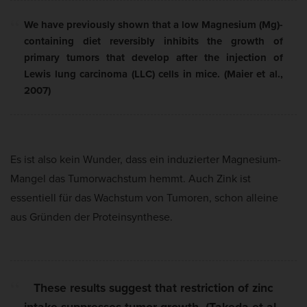
We have previously shown that a
low
Magnesium
(Mg)-
containing diet reversibly inhibits the growth of
primary tumors that develop after the injection of
Lewis lung carcinoma (LLC) cells
in mice. (Maier et al.,
2007)
Es ist also kein Wunder, dass ein induzierter Magnesium-
Mangel das Tumorwachstum hemmt. Auch Zink ist
essentiell für das Wachstum von Tumoren, schon alleine
aus Gründen der Proteinsynthese.
These results suggest that
restriction of zinc
intake suppresses tumor growth
. (Takeda et al.,