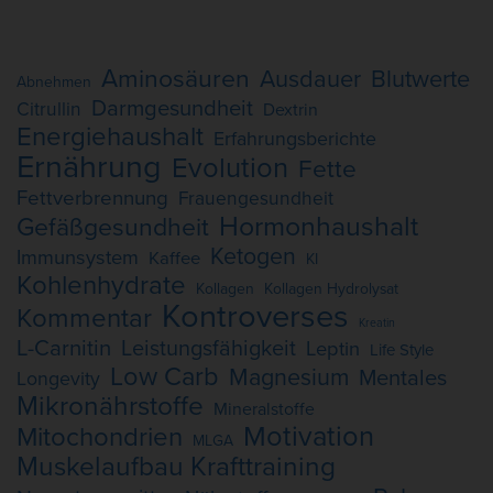
Aminosäuren
Ausdauer
Blutwerte
Abnehmen
Darmgesundheit
Citrullin
Dextrin
Energiehaushalt
Erfahrungsberichte
Ernährung
Evolution
Fette
Fettverbrennung
Frauengesundheit
Hormonhaushalt
Gefäßgesundheit
Ketogen
Immunsystem
Kaffee
KI
Kohlenhydrate
Kollagen
Kollagen Hydrolysat
Kontroverses
Kommentar
Kreatin
L-Carnitin
Leistungsfähigkeit
Leptin
Life Style
Low Carb
Magnesium
Mentales
Longevity
Mikronährstoffe
Mineralstoffe
Motivation
Mitochondrien
MLGA
Muskelaufbau Krafttraining