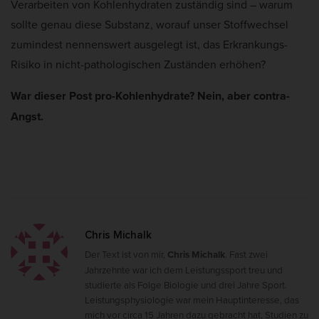
Verarbeiten von Kohlenhydraten zuständig sind – warum
sollte genau diese Substanz, worauf unser Stoffwechsel
zumindest nennenswert ausgelegt ist, das Erkrankungs-
Risiko in nicht-pathologischen Zuständen erhöhen?
War dieser Post pro-Kohlenhydrate? Nein, aber contra-
Angst.
Chris Michalk
Der Text ist von mir,
Chris Michalk
. Fast zwei
Jahrzehnte war ich dem Leistungssport treu und
studierte als Folge Biologie und drei Jahre Sport.
Leistungsphysiologie war mein Hauptinteresse, das
mich vor circa 15 Jahren dazu gebracht hat, Studien zu