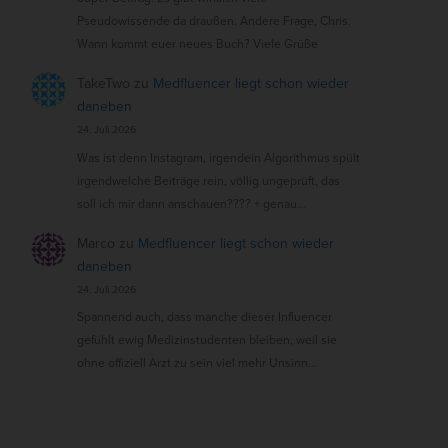
Pseudowissende da draußen. Andere Frage, Chris.
Wann kommt euer neues Buch? Viele Grüße
TakeTwo
zu
Medfluencer liegt schon wieder
daneben
24. Juli 2026
Was ist denn Instagram, irgendein Algorithmus spült
irgendwelche Beiträge rein, völlig ungeprüft, das
soll ich mir dann anschauen???? + genau…
Marco
zu
Medfluencer liegt schon wieder
daneben
24. Juli 2026
Spannend auch, dass manche dieser Influencer
gefühlt ewig Medizinstudenten bleiben, weil sie
ohne offiziell Arzt zu sein viel mehr Unsinn…