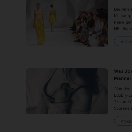
Die Amerik
Al
Meinung, 
Reise geh
Nu
NFL-Supe
Daten
Artikel
Esse
Essen
Funkt
Was Jod
Ano
Männer!
Von den H
Stati
verst
Edubily-L
belie
Tim und Ch
Spurenele
Mar
Artikel
Marke