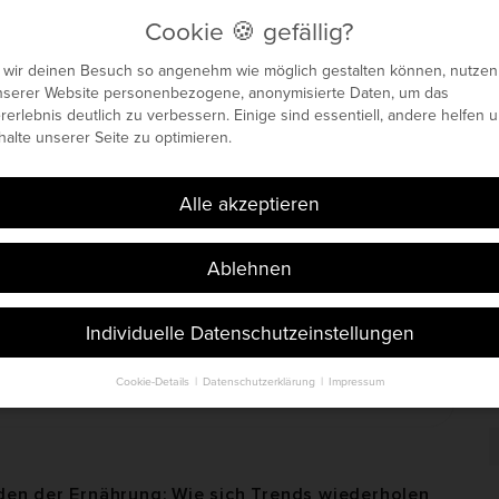
Cookie 🍪 gefällig?
 wir deinen Besuch so angenehm wie möglich gestalten können, nutzen
nserer Website personenbezogene, anonymisierte Daten, um das
enetisches Maximum
rerlebnis deutlich zu verbessern. Einige sind essentiell, andere helfen u
nhalte unserer Seite zu optimieren.
 🍪 gefällig?
Böhm. Seit 2014.
Alle akzeptieren
Ablehnen
Individuelle Datenschutzeinstellungen
Cookie-Details
Datenschutzerklärung
Impressum
Datenschutzeinstellungen
S
i
finden Sie eine Übersicht über alle verwendeten Cookies. Sie können Ihr
t
lligung zu ganzen Kategorien geben oder sich weitere Informationen an
n und so nur bestimmte Cookies auswählen.
en der Ernährung: Wie sich Trends wiederholen