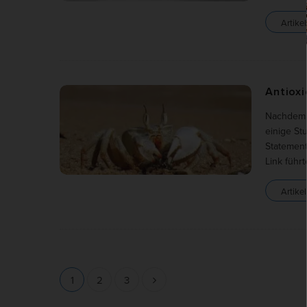
Artikel
Antioxi
Nachdem a
einige St
Statement
Link führt
Artikel
S
1
2
3
e