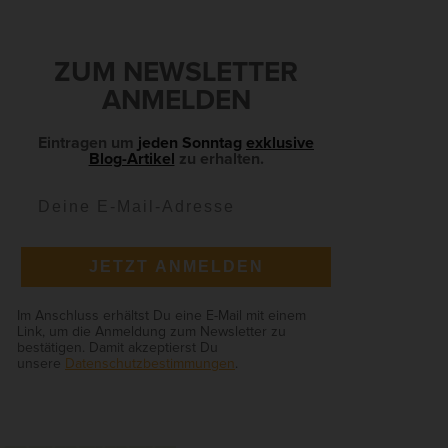
S
Zurück
ZUM NEWSLETTER
e
ANMELDEN
Eintragen um
jeden Sonntag
exklusive
Blog-Artikel
zu erhalten.
ie
Anonyme Statistiken
JETZT ANMELDEN
en
Im Anschluss erhältst Du eine E-Mail mit einem
Link, um die Anmeldung zum Newsletter zu
bestätigen. Damit akzeptierst Du
unsere
Datenschutzbestimmungen
.
Marketing
ierte