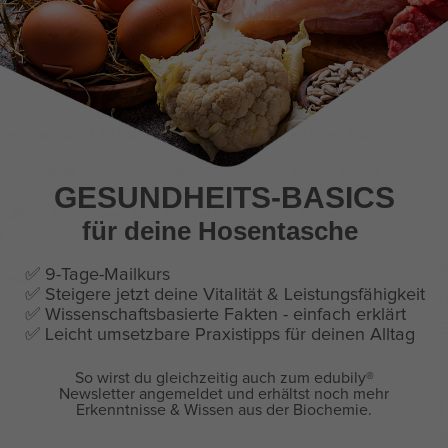
 lesen
dantien und Krebs – Bewahre einen kühlen Kopf
m Samstag die Vitamin-D-Mail unser Postfach verließ, erhielt ich
unden später eine Antwortmail. Diese enthielt einen Link und das
GESUNDHEITS-BASICS
: „Wenn ich so etwas lese, komme ich schon ins Grübeln“. Der
für deine Hosentasche
e
…
A
✅ 9-Tage-Mailkurs
 lesen
✅ Steigere jetzt deine Vitalität & Leistungsfähigkeit
D
✅ Wissenschaftsbasierte Fakten - einfach erklärt
E
✅
Leicht umsetzbare Praxistipps für deinen Alltag
F
So wirst du gleichzeitig auch zum edubily
®
Newsletter angemeldet und erhältst noch mehr
Erkenntnisse & Wissen aus der Biochemie.