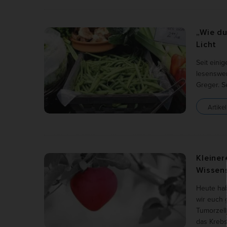
Werbu
„Wie du
Ext
Licht
Inhal
Seit eini
Wenn 
lesenswer
keine
Greger. S
Artikel
Kleine
Wissen
Heute hab
wir euch 
Tumorzell
das Krebs