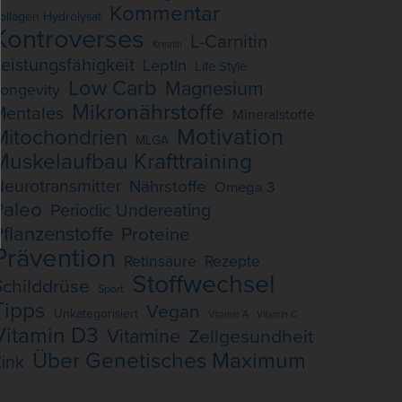
Kommentar
ollagen Hydrolysat
Kontroverses
L-Carnitin
Kreatin
eistungsfähigkeit
Leptin
Life Style
Low Carb
Magnesium
ongevity
Mikronährstoffe
Mentales
Mineralstoffe
Motivation
Mitochondrien
MLGA
Muskelaufbau Krafttraining
eurotransmitter
Nährstoffe
Omega 3
Paleo
Periodic Undereating
Pflanzenstoffe
Proteine
Prävention
Retinsäure
Rezepte
Stoffwechsel
Schilddrüse
Sport
Tipps
Vegan
Unkategorisiert
Vitamin A
Vitamin C
Vitamin D3
Vitamine
Zellgesundheit
Über Genetisches Maximum
ink