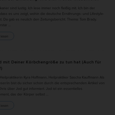
aner sind lustig. Ich lese immer noch fleißig mit. Ich bin der
i
le akzeptieren
Auswahl verwenden
dass es uns zeigt, wohin die deutsche Ernährungs- und Lifestyle-
d
t. Da gab es neulich den Zeitungsbericht. Thema: Tom Brady.
r essenzielle Cookies akzeptieren
rstar
…
b
schutzeinstellungen
a
 lesen
nziell (7)
r
zielle Cookies ermöglichen grundlegende Funktionen und sind für die einwandfre
ion und die Sicherheit der Website erforderlich.
Cookie-Informationen anzeigen
 mit Deiner Körbchengröße zu tun hat (Auch für
nyme Statistiken (1)
)
eilpraktikerin Kyra Hoffmann, Heilpraktiker Sascha Kauffmann Als
stik-Cookies erfassen Informationen anonym. Diese Informationen helfen uns zu
ehen, wie unsere Besucher unsere Website nutzen. Wenn wir wissen, welche Seit
eser/in bist du sicher schon durch die entsprechenden Artikel von
bter sind, können wir unser Angebot besser auf unsere Besucher abstimmen.
ris über Jod gut informiert. Jod ist ein essentielles
Cookie-Informationen anzeigen
ment, das der Körper selbst
…
keting (5)
 lesen
ting-Cookies werden von Drittanbietern oder Publishern verwendet, um personalis