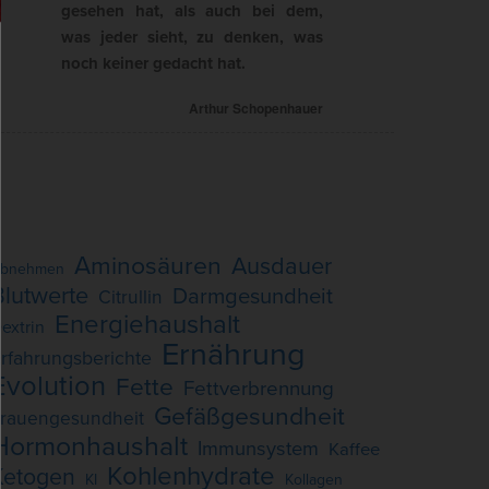
gesehen hat, als auch bei dem,
was jeder sieht, zu denken, was
noch keiner gedacht hat.
Arthur Schopenhauer
Aminosäuren
Ausdauer
bnehmen
Blutwerte
Darmgesundheit
Citrullin
Energiehaushalt
extrin
Ernährung
rfahrungsberichte
Evolution
Fette
Fettverbrennung
Gefäßgesundheit
rauengesundheit
Hormonhaushalt
Immunsystem
Kaffee
Kohlenhydrate
Ketogen
KI
Kollagen