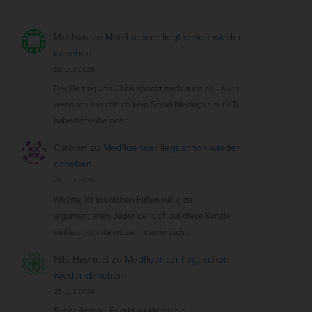
Matthias
zu
Medfluencer liegt schon wieder
daneben
28. Juli 2026
Der Beitrag von Chris spricht mich auch an - auch
wenn ich absichtlich kein Social Media(bis auf YT)
habe/betreibe oder…
Carmen
zu
Medfluencer liegt schon wieder
daneben
26. Juli 2026
Wichtig ist in solchen Fällen ruhig zu
argumentieren. Jeder der sich auf diese Kanäle
einlässt könnte wissen, das er sich…
Nils Haendel
zu
Medfluencer liegt schon
wieder daneben
25. Juli 2026
Super Beitrag. Es gibt wirklich viele