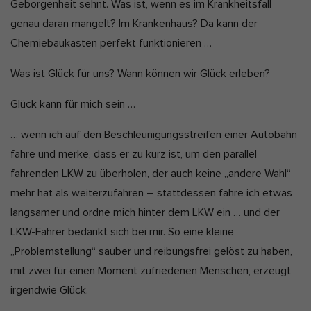
Geborgenheit sehnt. Was ist, wenn es im Krankheitsfall
e
u
Marketing-Cookies werden von Drittanbietern oder Publishern
genau daran mangelt? Im Krankenhaus? Da kann der
a
verwendet, um personalisierte Werbung anzuzeigen. Sie tun dies,
indem sie Besucher über Websites hinweg verfolgen.
Chemiebaukasten perfekt funktionieren …
l
Cookie-Informationen anzeigen
i
Was ist Glück für uns? Wann können wir Glück erleben?
s
Ext
Externe Medien (2)
Glück kann für mich sein …
i
Inhalte von Videoplattformen und Social-Media-Plattformen werden
e
standardmäßig blockiert. Wenn Cookies von externen Medien
… wenn ich auf den Beschleunigungsstreifen einer Autobahn
akzeptiert werden, bedarf der Zugriff auf diese Inhalte keiner
r
manuellen Einwilligung mehr.
fahre und merke, dass er zu kurz ist, um den parallel
t
Cookie-Informationen anzeigen
fahrenden LKW zu überholen, der auch keine „andere Wahl“
:
Datenschutzerklärung
Impressum
mehr hat als weiterzufahren – stattdessen fahre ich etwas
langsamer und ordne mich hinter dem LKW ein … und der
LKW-Fahrer bedankt sich bei mir. So eine kleine
„Problemstellung“ sauber und reibungsfrei gelöst zu haben,
mit zwei für einen Moment zufriedenen Menschen, erzeugt
irgendwie Glück.