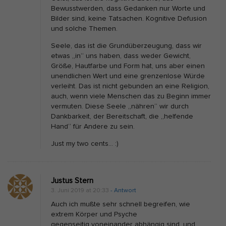
u
Bewusstwerden, dass Gedanken nur Worte und
b
Bilder sind, keine Tatsachen. Kognitive Defusion
und solche Themen.
i
l
Seele, das ist die Grundüberzeugung, dass wir
etwas „in“ uns haben, dass weder Gewicht,
y
Größe, Hautfarbe und Form hat, uns aber einen
:
unendlichen Wert und eine grenzenlose Würde
G
verleiht. Das ist nicht gebunden an eine Religion,
auch, wenn viele Menschen das zu Beginn immer
l
vermuten. Diese Seele „nähren“ wir durch
ü
Dankbarkeit, der Bereitschaft, die „helfende
c
Hand“ für Andere zu sein.
k
Just my two cents… :)
u
n
Justus Stern
d
3. Juni 2019 at 20:33
- Antwort
a
Auch ich mußte sehr schnell begreifen, wie
n
extrem Körper und Psyche
d
gegenseitig voneinander abhängig sind, und