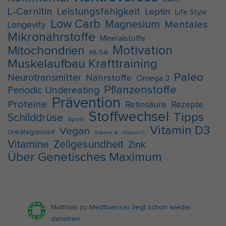
Kreatin
L-Carnitin
Leistungsfähigkeit
Leptin
Life Style
Low Carb
Magnesium
Mentales
Longevity
Mikronährstoffe
Mineralstoffe
Motivation
Mitochondrien
MLGA
Muskelaufbau Krafttraining
Paleo
Neurotransmitter
Nährstoffe
Omega 3
Pflanzenstoffe
Periodic Undereating
Prävention
Proteine
Retinsäure
Rezepte
Stoffwechsel
Tipps
Schilddrüse
Sport
Vitamin D3
Vegan
Unkategorisiert
Vitamin A
Vitamin C
Vitamine
Zellgesundheit
Zink
Über Genetisches Maximum
Matthias
zu
Medfluencer liegt schon wieder
daneben