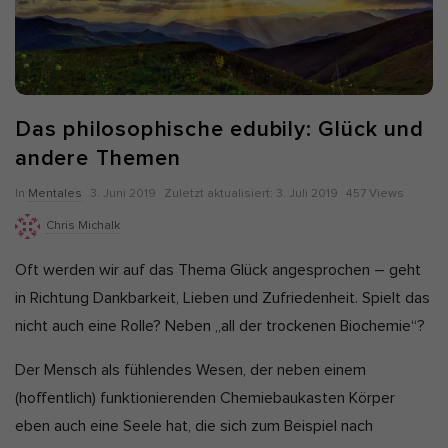
Alle akzeptieren
Auswahl verwenden
Nur essenzielle Cookies akzeptieren
Zurück
Das philosophische edubily: Glück und
Datenschutzeinstellungen
Essenziell (7)
andere Themen
Essenzielle Cookies ermöglichen grundlegende Funktionen und sind
P
Z
In
Mentales
3. Juni 2019
Zuletzt aktualisiert:
3. Juli 2019
457 Views
für die einwandfreie Funktion und die Sicherheit der Website
erforderlich.
u
u
Chris Michalk
Cookie-Informationen anzeigen
b
l
Oft werden wir auf das Thema Glück angesprochen – geht
l
e
Ano
Anonyme Statistiken (1)
in Richtung Dankbarkeit, Lieben und Zufriedenheit. Spielt das
i
t
Statistik-Cookies erfassen Informationen anonym. Diese
nicht auch eine Rolle? Neben „all der trockenen Biochemie“?
s
z
Informationen helfen uns zu verstehen, wie unsere Besucher unsere
Website nutzen. Wenn wir wissen, welche Seiten beliebter sind,
h
t
Der Mensch als fühlendes Wesen, der neben einem
können wir unser Angebot besser auf unsere Besucher abstimmen.
D
a
(hoffentlich) funktionierenden Chemiebaukasten Körper
Cookie-Informationen anzeigen
a
k
eben auch eine Seele hat, die sich zum Beispiel nach
Mar
Marketing (5)
t
t