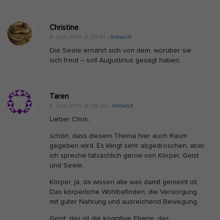
p
h
Christine
4. Juni 2019 at 09:51
- Antwort
i
Die Seele ernährt sich von dem, worüber sie
l
sich freut – soll Augustinus gesagt haben.
o
s
o
Taren
p
4. Juni 2019 at 08:30
- Antwort
h
Lieber Chris,
i
schön, dass diesem Thema hier auch Raum
s
gegeben wird. Es klingt sehr abgedroschen, aber
ich spreche tatsächlich gerne von Körper, Geist
c
und Seele.
h
Körper, ja, da wissen alle was damit gemeint ist.
e
Das körperliche Wohlbefinden, die Versorgung
e
mit guter Nahrung und ausreichend Bewegung.
d
Geist, das ist die kognitive Ebene, das