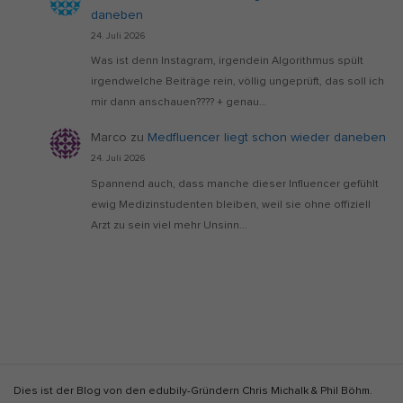
daneben
24. Juli 2026
Was ist denn Instagram, irgendein Algorithmus spült
irgendwelche Beiträge rein, völlig ungeprüft, das soll ich
mir dann anschauen???? + genau…
Marco
zu
Medfluencer liegt schon wieder daneben
24. Juli 2026
Spannend auch, dass manche dieser Influencer gefühlt
ewig Medizinstudenten bleiben, weil sie ohne offiziell
Arzt zu sein viel mehr Unsinn…
S
Dies ist der Blog von den edubily-Gründern Chris Michalk & Phil Böhm.
i