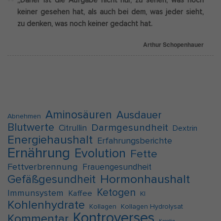
„Daher ist die Aufgabe nicht nur, zu sehen, was noch
keiner gesehen hat, als auch bei dem, was jeder sieht,
zu denken, was noch keiner gedacht hat.
Arthur Schopenhauer
Aminosäuren
Ausdauer
Abnehmen
Blutwerte
Darmgesundheit
Citrullin
Dextrin
Energiehaushalt
Erfahrungsberichte
Ernährung
Evolution
Fette
Fettverbrennung
Frauengesundheit
Hormonhaushalt
Gefäßgesundheit
Ketogen
Immunsystem
Kaffee
KI
Kohlenhydrate
Kollagen
Kollagen Hydrolysat
Kontroverses
Kommentar