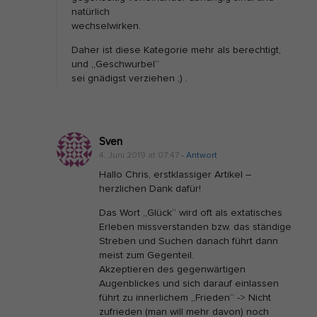
natürlich
e
wechselwirken.
r
Daher ist diese Kategorie mehr als berechtigt,
e
und „Geschwurbel“
T
sei gnädigst verziehen ;) .
h
e
m
Sven
e
4. Juni 2019 at 07:47
- Antwort
n
Hallo Chris, erstklassiger Artikel –
herzlichen Dank dafür!
Das Wort „Glück“ wird oft als extatisches
Erleben missverstanden bzw. das ständige
Streben und Suchen danach führt dann
meist zum Gegenteil.
Akzeptieren des gegenwärtigen
Augenblickes und sich darauf einlassen
führt zu innerlichem „Frieden“ -> Nicht
zufrieden (man will mehr davon) noch