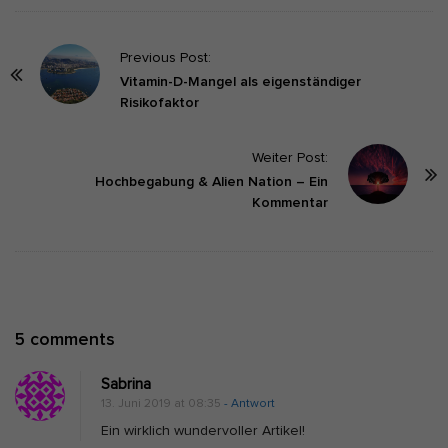
P
Previous Post:
o
Vitamin-D-Mangel als eigenständiger
Risikofaktor
s
t
Weiter Post:
N
Hochbegabung & Alien Nation – Ein
a
Kommentar
v
i
g
a
t
O
5 comments
i
n
o
Sabrina
D
n
13. Juni 2019 at 08:35
- Antwort
a
Ein wirklich wundervoller Artikel!
s