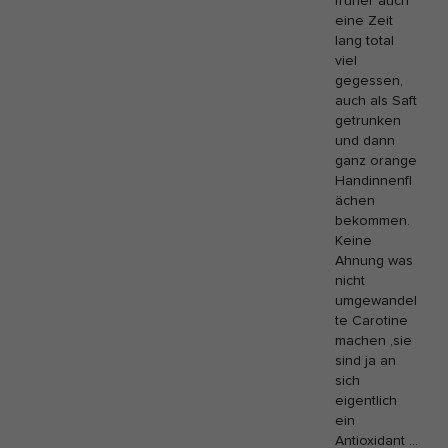
früher auch
eine Zeit
lang total
viel
gegessen,
auch als Saft
getrunken
und dann
ganz orange
Handinnenfl
ächen
bekommen.
Keine
Ahnung was
nicht
umgewandel
te Carotine
machen ,sie
sind ja an
sich
eigentlich
ein
Antioxidant …