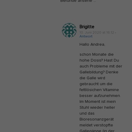
Befunde ansehe …
Brigitte
10. Juni 2020 at 16:12
-
Antwort
Hallo Andrea,
schon Monate die
hohe Dosis? Hast Du
auch Probleme mit der
Gallebildung? Denke
die Galle wird
gebraucht um die
fettlösichen Vitamine
besser aufzunehmen.
Im Moment ist mein
Stuhl wieder heller
und das
Bioresonanzgerät
meldet verstopfte
Gallegänge (in der