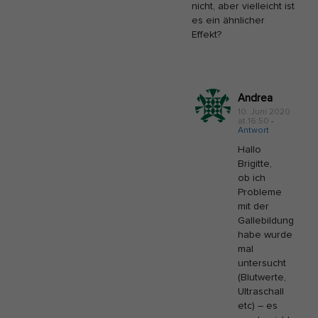
nicht, aber vielleicht ist
es ein ähnlicher
Effekt?
Andrea
10. Juni 2020
at 16:50
-
Antwort
Hallo
Brigitte,
ob ich
Probleme
mit der
Gallebildung
habe wurde
mal
untersucht
(Blutwerte,
Ultraschall
etc) – es