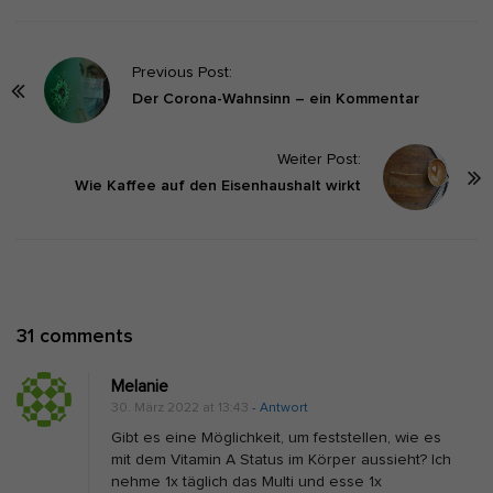
P
Previous Post:
o
Der Corona-Wahnsinn – ein Kommentar
s
t
Weiter Post:
Wie Kaffee auf den Eisenhaushalt wirkt
N
a
v
i
g
O
31 comments
a
n
t
Melanie
W
i
30. März 2022 at 13:43
- Antwort
a
o
Gibt es eine Möglichkeit, um feststellen, wie es
r
n
mit dem Vitamin A Status im Körper aussieht? Ich
nehme 1x täglich das Multi und esse 1x
u