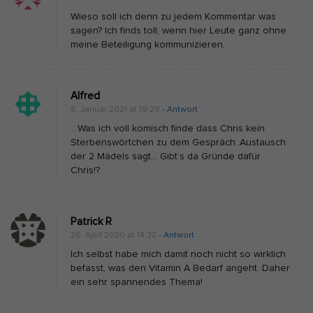
Wieso soll ich denn zu jedem Kommentar was
sagen? Ich finds toll, wenn hier Leute ganz ohne
meine Beteiligung kommunizieren.
Alfred
6. Januar 2021 at 19:29
- Antwort
.. Was ich voll komisch finde dass Chris kein
Sterbenswörtchen zu dem Gespräch..Austausch
der 2 Mädels sagt… Gibt’s da Gründe dafür
Chris!?
Patrick R
26. April 2020 at 14:32
- Antwort
Ich selbst habe mich damit noch nicht so wirklich
befasst, was den Vitamin A Bedarf angeht. Daher
ein sehr spannendes Thema!