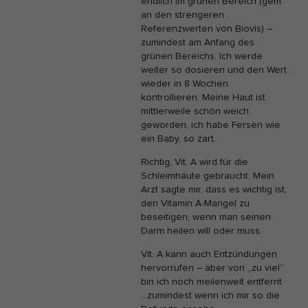
endlich im grünen Bereich (gem.
an den strengeren
Referenzwerten von Biovis) –
zumindest am Anfang des
grünen Bereichs. Ich werde
weiter so dosieren und den Wert
wieder in 8 Wochen
kontrollieren. Meine Haut ist
mittlerweile schön weich
geworden, ich habe Fersen wie
ein Baby, so zart.
Richtig, Vit. A wird für die
Schleimhäute gebraucht. Mein
Arzt sagte mir, dass es wichtig ist,
den Vitamin A-Mangel zu
beseitigen, wenn man seinen
Darm heilen will oder muss.
Vit. A kann auch Entzündungen
hervorrufen – aber von „zu viel“
bin ich noch meilenweit entfernt
…zumindest wenn ich mir so die