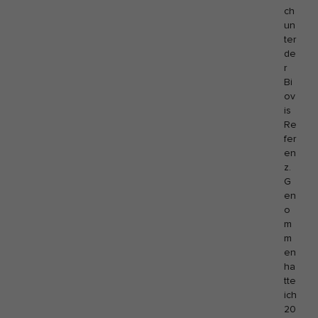
ch
un
ter
de
r
Bi
ov
is
Re
fer
en
z.
G
en
o
m
m
en
ha
tte
ich
20