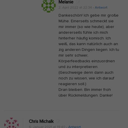
i
Melanie
2. April 2022 at 22:34
- Antwort
c
Dankeschön! Ich gebe mir große
h
Mühe. Einerseits schmeckt sie
t
mir immer (so wie heute), aber
g
andererseits fühle ich mich
hinterher häufig komisch. Ich
u
weiß, das kann natürlich auch an
t
zig anderen Dingen liegen. Ich tu
i
mir sehr schwer,
Körperfeedbacks einzuordnen
s
und zu interpretieren.
t
(Geschweige denn dann auch
noch zu wissen, wie ich darauf
reagieren soll.)
Dran bleiben. Bin immer froh
über Rückmeldungen. Danke!
Chris Michalk
6. Januar 2021 at 19:40
- Antwort