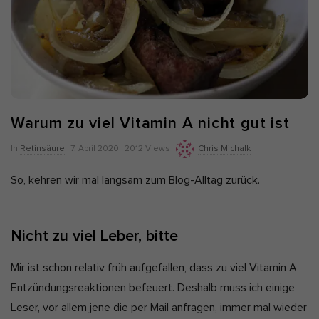
Alle akzeptieren
Auswahl verwenden
Nur essenzielle Cookies akzeptieren
Zurück
Datenschutzeinstellungen
Essenziell (7)
Warum zu viel Vitamin A nicht gut ist
Essenzielle Cookies ermöglichen grundlegende Funktionen und sind
für die einwandfreie Funktion und die Sicherheit der Website
P
In
Retinsäure
7. April 2020
2012 Views
Chris Michalk
erforderlich.
u
Cookie-Informationen anzeigen
So, kehren wir mal langsam zum Blog-Alltag zurück.
b
Ano
Anonyme Statistiken (1)
l
i
Statistik-Cookies erfassen Informationen anonym. Diese
Nicht zu viel Leber, bitte
Informationen helfen uns zu verstehen, wie unsere Besucher unsere
s
Website nutzen. Wenn wir wissen, welche Seiten beliebter sind,
h
können wir unser Angebot besser auf unsere Besucher abstimmen.
Mir ist schon relativ früh aufgefallen, dass zu viel Vitamin A
D
Cookie-Informationen anzeigen
Entzündungsreaktionen befeuert. Deshalb muss ich einige
a
Leser, vor allem jene die per Mail anfragen, immer mal wieder
Mar
Marketing (5)