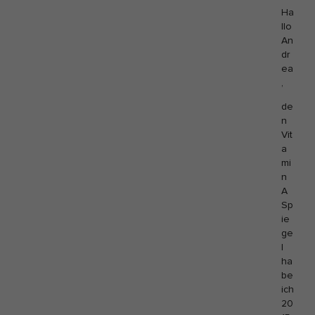
Ha
llo
An
dr
ea
,
de
n
Vit
a
mi
n
A
Sp
ie
ge
l
ha
be
ich
20