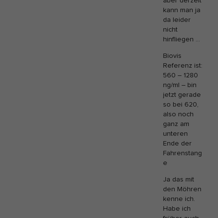
aber derzeit
kann man ja
da leider
nicht
hinfliegen …
Biovis
Referenz ist:
560 – 1280
ng/ml – bin
jetzt gerade
so bei 620,
also noch
ganz am
unteren
Ende der
Fahrenstang
e
Ja das mit
den Möhren
kenne ich.
Habe ich