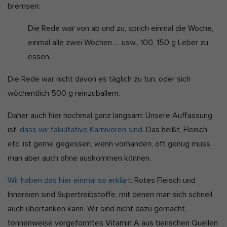
t
bremsen:
Marketing-Cookies werden von Drittanbietern oder Publishern
e
verwendet, um personalisierte Werbung anzuzeigen. Sie tun dies,
Die Rede war von ab und zu, sprich einmal die Woche,
indem sie Besucher über Websites hinweg verfolgen.
einmal alle zwei Wochen … usw., 100, 150 g Leber zu
Cookie-Informationen anzeigen
essen.
Ext
Externe Medien (2)
Die Rede war nicht davon es täglich zu tun, oder sich
Inhalte von Videoplattformen und Social-Media-Plattformen werden
standardmäßig blockiert. Wenn Cookies von externen Medien
wöchentlich 500 g reinzuballern.
akzeptiert werden, bedarf der Zugriff auf diese Inhalte keiner
manuellen Einwilligung mehr.
Daher auch hier nochmal ganz langsam: Unsere Auffassung
Cookie-Informationen anzeigen
ist,
dass wir fakultative Karnivoren sind
. Das heißt, Fleisch
Datenschutzerklärung
Impressum
etc. ist gerne gegessen, wenn vorhanden, oft genug muss
man aber auch ohne auskommen können.
Wir haben das hier einmal so erklärt
: Rotes Fleisch und
Innereien sind Supertreibstoffe, mit denen man sich schnell
auch übertanken kann. Wir sind nicht dazu gemacht,
tonnenweise vorgeformtes Vitamin A aus tierischen Quellen