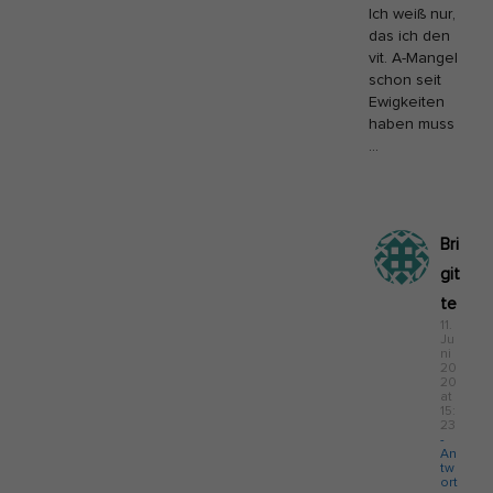
Ich weiß nur,
das ich den
vit. A-Mangel
schon seit
Ewigkeiten
haben muss
…
Bri
git
te
11.
Ju
ni
20
20
at
15:
23
-
An
tw
ort