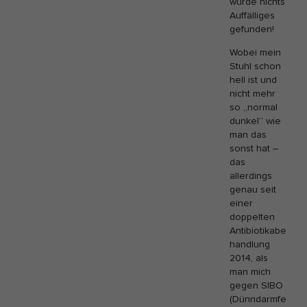
wurde nichts
Auffälliges
gefunden!
Wobei mein
Stuhl schon
hell ist und
nicht mehr
so „normal
dunkel“ wie
man das
sonst hat –
das
allerdings
genau seit
einer
doppelten
Antibiotikabe
handlung
2014, als
man mich
gegen SIBO
(Dünndarmfe