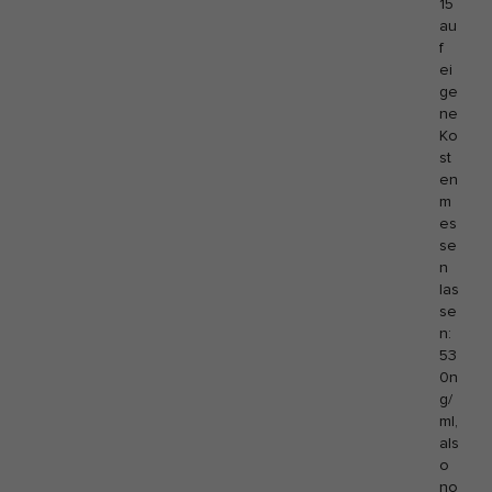
15
au
f
ei
ge
ne
Ko
st
en
m
es
se
n
las
se
n:
53
0n
g/
ml,
als
o
no