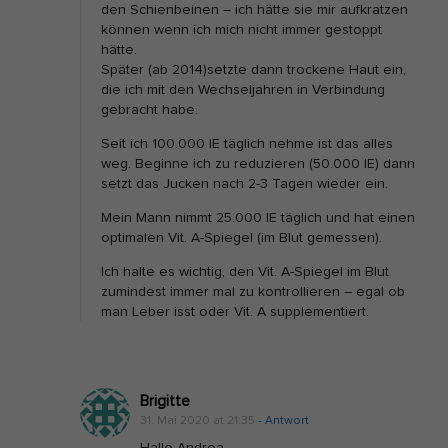
den Schienbeinen – ich hätte sie mir aufkratzen
können wenn ich mich nicht immer gestoppt
hätte.
Später (ab 2014)setzte dann trockene Haut ein,
die ich mit den Wechseljahren in Verbindung
gebracht habe.
Seit ich 100.000 IE täglich nehme ist das alles
weg. Beginne ich zu reduzieren (50.000 IE) dann
setzt das Jucken nach 2-3 Tagen wieder ein.
Mein Mann nimmt 25.000 IE täglich und hat einen
optimalen Vit. A-Spiegel (im Blut gemessen).
Ich halte es wichtig, den Vit. A-Spiegel im Blut
zumindest immer mal zu kontrollieren – egal ob
man Leber isst oder Vit. A supplementiert.
Brigitte
31. Mai 2020 at 21:35
- Antwort
Hallo Andrea,