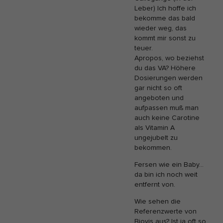
Leber) Ich hoffe ich
bekomme das bald
wieder weg, das
kommt mir sonst zu
teuer.
Apropos, wo beziehst
du das VA? Höhere
Dosierungen werden
gar nicht so oft
angeboten und
aufpassen muß man
auch keine Carotine
als Vitamin A
ungejubelt zu
bekommen.
Fersen wie ein Baby…
da bin ich noch weit
entfernt von.
Wie sehen die
Referenzwerte von
Biovis aus? Ist ja oft so,