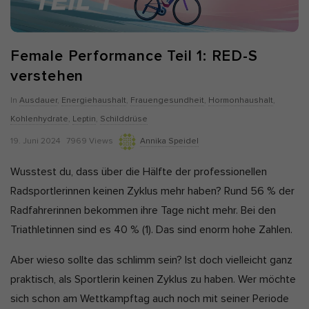
Alle akzeptieren
Auswahl verwenden
Nur essenzielle Cookies akzeptieren
Female Performance Teil 1: RED-S
verstehen
Zurück
Datenschutzeinstellungen
In
Ausdauer
,
Energiehaushalt
,
Frauengesundheit
,
Hormonhaushalt
,
Essenziell (7)
Kohlenhydrate
,
Leptin
,
Schilddrüse
Essenzielle Cookies ermöglichen grundlegende Funktionen und sind
für die einwandfreie Funktion und die Sicherheit der Website
P
19. Juni 2024
7969 Views
Annika Speidel
erforderlich.
u
Cookie-Informationen anzeigen
Wusstest du, dass über die Hälfte der professionellen
b
Radsportlerinnen keinen Zyklus mehr haben? Rund 56 % der
Ano
Anonyme Statistiken (1)
l
Radfahrerinnen bekommen ihre Tage nicht mehr. Bei den
i
Statistik-Cookies erfassen Informationen anonym. Diese
Triathletinnen sind es 40 %
(1).
Das sind enorm hohe Zahlen.
Informationen helfen uns zu verstehen, wie unsere Besucher unsere
s
Website nutzen. Wenn wir wissen, welche Seiten beliebter sind,
h
können wir unser Angebot besser auf unsere Besucher abstimmen.
Aber wieso sollte das schlimm sein? Ist doch vielleicht ganz
D
Cookie-Informationen anzeigen
praktisch, als Sportlerin keinen Zyklus zu haben. Wer möchte
a
sich schon am Wettkampftag auch noch mit seiner Periode
Mar
Marketing (5)
t