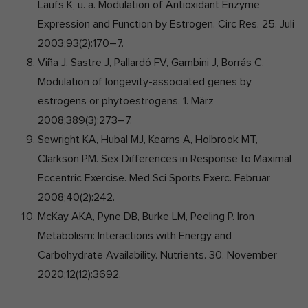
Laufs K, u. a. Modulation of Antioxidant Enzyme
Expression and Function by Estrogen. Circ Res. 25. Juli
2003;93(2):170–7.
Viña J, Sastre J, Pallardó FV, Gambini J, Borrás C.
Modulation of longevity-associated genes by
estrogens or phytoestrogens. 1. März
2008;389(3):273–7.
Sewright KA, Hubal MJ, Kearns A, Holbrook MT,
Clarkson PM. Sex Differences in Response to Maximal
Eccentric Exercise. Med Sci Sports Exerc. Februar
2008;40(2):242.
McKay AKA, Pyne DB, Burke LM, Peeling P. Iron
Metabolism: Interactions with Energy and
Carbohydrate Availability. Nutrients. 30. November
2020;12(12):3692.