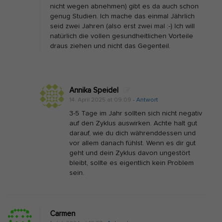
nicht wegen abnehmen) gibt es da auch schon
l
genug Studien. Ich mache das einmal Jährlich
e
seid zwei Jahren (also erst zwei mal :-) Ich will
natürlich die vollen gesundheitlichen Vorteile
P
draus ziehen und nicht das Gegenteil.
e
r
f
Annika Speidel
o
14. April 2025 at 09:09
- Antwort
r
3-5 Tage im Jahr sollten sich nicht negativ
m
auf den Zyklus auswirken. Achte halt gut
a
darauf, wie du dich währenddessen und
vor allem danach fühlst. Wenn es dir gut
n
geht und dein Zyklus davon ungestört
c
bleibt, sollte es eigentlich kein Problem
e
sein.
T
e
i
Carmen