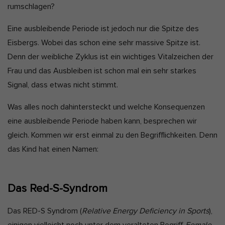
rumschlagen?
e
Marketing-Cookies werden von Drittanbietern oder Publishern
verwendet, um personalisierte Werbung anzuzeigen. Sie tun dies,
Eine ausbleibende Periode ist jedoch nur die Spitze des
indem sie Besucher über Websites hinweg verfolgen.
Eisbergs. Wobei das schon eine sehr massive Spitze ist.
Cookie-Informationen anzeigen
Denn der weibliche Zyklus ist ein wichtiges Vitalzeichen der
Ext
Externe Medien (2)
Frau und das Ausbleiben ist schon mal ein sehr starkes
Inhalte von Videoplattformen und Social-Media-Plattformen werden
Signal, dass etwas nicht stimmt.
standardmäßig blockiert. Wenn Cookies von externen Medien
akzeptiert werden, bedarf der Zugriff auf diese Inhalte keiner
Was alles noch dahintersteckt und welche Konsequenzen
manuellen Einwilligung mehr.
eine ausbleibende Periode haben kann, besprechen wir
Cookie-Informationen anzeigen
gleich. Kommen wir erst einmal zu den Begrifflichkeiten. Denn
Datenschutzerklärung
Impressum
das Kind hat einen Namen:
Das Red-S-Syndrom
Das RED-S Syndrom (
Relative Energy Deficiency in Sports
),