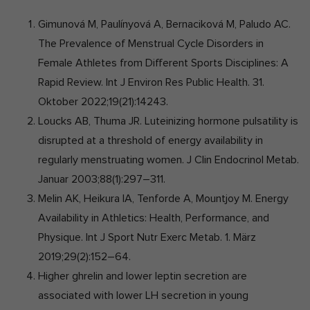
Gimunová M, Paulínyová A, Bernaciková M, Paludo AC.
The Prevalence of Menstrual Cycle Disorders in
Female Athletes from Different Sports Disciplines: A
Rapid Review. Int J Environ Res Public Health. 31.
Oktober 2022;19(21):14243.
Loucks AB, Thuma JR. Luteinizing hormone pulsatility is
disrupted at a threshold of energy availability in
regularly menstruating women. J Clin Endocrinol Metab.
Januar 2003;88(1):297–311.
Melin AK, Heikura IA, Tenforde A, Mountjoy M. Energy
Availability in Athletics: Health, Performance, and
Physique. Int J Sport Nutr Exerc Metab. 1. März
2019;29(2):152–64.
Higher ghrelin and lower leptin secretion are
associated with lower LH secretion in young