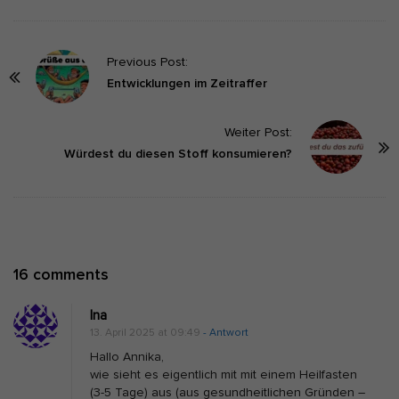
P
Previous Post:
o
Entwicklungen im Zeitraffer
s
t
Weiter Post:
Würdest du diesen Stoff konsumieren?
N
a
v
i
g
O
16 comments
a
n
t
Ina
F
i
13. April 2025 at 09:49
- Antwort
e
o
Hallo Annika,
m
n
wie sieht es eigentlich mit mit einem Heilfasten
(3-5 Tage) aus (aus gesundheitlichen Gründen –
a