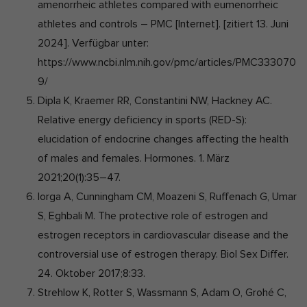
amenorrheic athletes compared with eumenorrheic
athletes and controls – PMC [Internet]. [zitiert 13. Juni
2024]. Verfügbar unter:
https://www.ncbi.nlm.nih.gov/pmc/articles/PMC333070
9/
Dipla K, Kraemer RR, Constantini NW, Hackney AC.
Relative energy deficiency in sports (RED-S):
elucidation of endocrine changes affecting the health
of males and females. Hormones. 1. März
2021;20(1):35–47.
Iorga A, Cunningham CM, Moazeni S, Ruffenach G, Umar
S, Eghbali M. The protective role of estrogen and
estrogen receptors in cardiovascular disease and the
controversial use of estrogen therapy. Biol Sex Differ.
24. Oktober 2017;8:33.
Strehlow K, Rotter S, Wassmann S, Adam O, Grohé C,