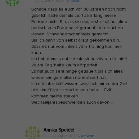
1. Juli 2024 at 13:27
- Antwort
l
Schade dass es euch vor 30 Jahren noch nicht
1
gab! Ich hatte damals ca. 1 Jahr lang meine
:
Periode nicht. Bin, als sie das erste mal ausblieb
R
panisch zum Frauenarzt gerannt, Untersuchen
lassen, Schwangerschaftstets gemacht.
E
Bis ich dann von selbst drauf gekommen bin,
D
dass es nur vom intensivem Training kommen
-
kann.
Ich hab damals auf Hochleistungsniveau trainiert,
S
2x am Tag, hatte kaum Körperfett.
v
Es hat auch sehr lange gedauert bis sich alles
e
wieder einigermaßen normalisiert hat.
Ich möchte nicht wissen, wass ich mir zu der Zeit
r
alles im Körper zerschossen habe…..Evtl.
s
kommen meine starken
t
Wechseljahrsbeschwerden auch davon….
e
h
e
Annika Speidel
n
2. Juli 2024 at 18:38
- Antwort