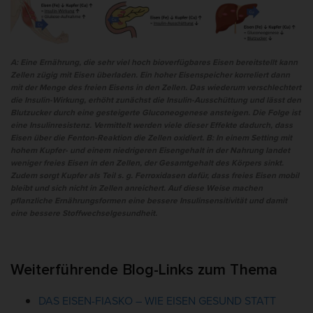
A: Eine Ernährung, die sehr viel hoch bioverfügbares Eisen bereitstellt kann
Zellen zügig mit Eisen überladen. Ein hoher Eisenspeicher korreliert dann
mit der Menge des freien Eisens in den Zellen. Das wiederum verschlechtert
die Insulin-Wirkung, erhöht zunächst die Insulin-Ausschüttung und lässt den
Blutzucker durch eine gesteigerte Gluconeogenese ansteigen. Die Folge ist
eine Insulinresistenz. Vermittelt werden viele dieser Effekte dadurch, dass
Eisen über die Fenton-Reaktion die Zellen oxidiert. B: In einem Setting mit
hohem Kupfer- und einem niedrigeren Eisengehalt in der Nahrung landet
weniger freies Eisen in den Zellen, der Gesamtgehalt des Körpers sinkt.
Zudem sorgt Kupfer als Teil s. g. Ferroxidasen dafür, dass freies Eisen mobil
bleibt und sich nicht in Zellen anreichert. Auf diese Weise machen
pflanzliche Ernährungsformen eine bessere Insulinsensitivität und damit
eine bessere Stoffwechselgesundheit.
Weiterführende Blog-Links zum Thema
DAS EISEN-FIASKO – WIE EISEN GESUND STATT