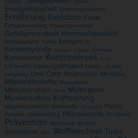
Darmgesundheit
Citrullin
Dextrin
Energiehaushalt
Erfahrungsberichte
Ernährung
Evolution
Fette
Fettverbrennung
Frauengesundheit
Hormonhaushalt
Gefäßgesundheit
Ketogen
Immunsystem
Kaffee
KI
Kohlenhydrate
Kollagen
Kollagen Hydrolysat
Kontroverses
Kommentar
Kreatin
L-Carnitin
Leistungsfähigkeit
Leptin
Life Style
Low Carb
Magnesium
Mentales
Longevity
Mikronährstoffe
Mineralstoffe
Motivation
Mitochondrien
MLGA
Muskelaufbau Krafttraining
Paleo
Neurotransmitter
Nährstoffe
Omega 3
Pflanzenstoffe
Proteine
Periodic Undereating
Prävention
Retinsäure
Rezepte
Stoffwechsel
Tipps
Schilddrüse
Sport