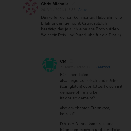
Chris Michalk
g
26. März 2021 at 15:35
- Antwort
e
Danke für deinen Kommentar. Habe ähnliche
n
Erfahrungen gemacht. Grundsätzlich
D
bestätigt das ja auch eine alte Bodybuilder-
Weisheit: Reis und Pute/Huhn für die Diät. :-)
i
a
b
e
CM
27. März 2021 at 08:33
- Antwort
t
Für einen Laien:
e
also mageres fleisch und stärke
s
(kein gluten) oder fettes fleisch mit
gemüse ohne stärke
ist das so gemeint?
also am ehesten Trennkost,
korrekt?!
D.h. der Dünne kann reis und
hühnchen machen und der dicke