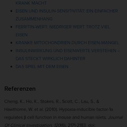
KRANK MACHT
EISEN UND INSULIN-SENSITIVITÄT: EIN EINFACHER
ZUSAMMENHANG
FERRITIN-WERT: NIEDRIGER WERT TROTZ VIEL
EISEN
KRANKE MITOCHONDRIEN DURCH EISEN-MANGEL
INSULINWIRKUNG UND EISENWERTE VERSTEHEN –
DAS STECKT WIRKLICH DAHINTER
DAS SPIEL MIT DEM EISEN
Referenzen
Cheng, K., Ho, K., Stokes, R., Scott, C., Lau, S., &
Hawthorne, W. et al. (2010). Hypoxia-inducible factor-1α
regulates β cell function in mouse and human islets.
Journal
Of Clinical Investigation
,
120
(6), 2171-2183. doi: