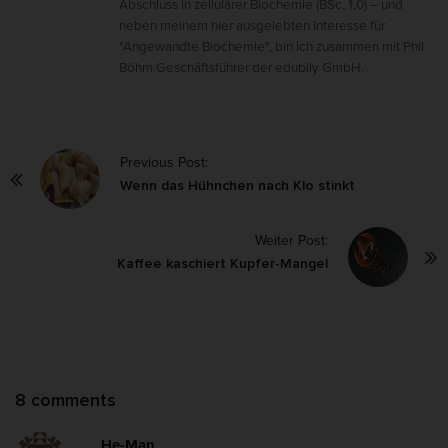
Abschluss in zellulärer Biochemie (BSc, 1,0) – und
neben meinem hier ausgelebten Interesse für
"Angewandte Biochemie", bin ich zusammen mit Phil
Böhm Geschäftsführer der edubily GmbH.
P
Previous Post:
o
Wenn das Hühnchen nach Klo stinkt
s
Weiter Post:
t
Kaffee kaschiert Kupfer-Mangel
N
a
v
i
g
O
8 comments
a
n
t
He-Man