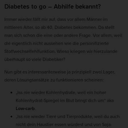
t
Cookie-Informationen anzeigen
Diabetes to go – Abhilfe bekannt?
e
Mar
Marketing (5)
Immer wieder fällt mir auf, dass vor allem Männer im
Marketing-Cookies werden von Drittanbietern oder Publishern verwendet,
mittleren Alter, so ab 40, Diabetes bekommen. Da stellt
um personalisierte Werbung anzuzeigen. Sie tun dies, indem sie Besucher
über Websites hinweg verfolgen.
man sich schon die eine oder andere Frage. Vor allem, weil
Cookie-Informationen anzeigen
die eigentlich nicht aussehen wie die personifizierte
Stoffwechselfehlfunktion. Wieso kriegen wir hierzulande
Ext
Externe Medien (2)
überhaupt so viele Diabetiker?
Inhalte von Videoplattformen und Social-Media-Plattformen werden
standardmäßig blockiert. Wenn Cookies von externen Medien akzeptiert
Nun gibt es interessanterweise ja prinzipiell zwei Lager,
werden, bedarf der Zugriff auf diese Inhalte keiner manuellen Einwilligung
mehr.
deren Lösungsansätze zu funktionieren scheinen:
Cookie-Informationen anzeigen
„Iss nie wieder Kohlenhydrate, weil ein hoher
Datenschutzerklärung
Impressum
Kohlenhydrat-Spiegel im Blut bringt dich um“ aka
Low-carb
.
„Iss nie wieder Tiere und Tierprodukte, weil du auch
nicht dein Haustier essen würdest und von Soja-