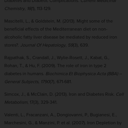
Diabetes and Diabetic Complications.
Current Medicinal
Chemistry
,
16
(1), 113-129.
Mascitelli, L., & Goldstein, M. (2013). Might some of the
beneficial effects of the Mediterranean diet on non-
alcoholic fatty liver disease be mediated by reduced iron
stores?.
Journal Of Hepatology
,
59
(3), 639.
Rajpathak, S., Crandall, J., Wylie-Rosett, J., Kabat, G.,
Rohan, T., & Hu, F. (2009). The role of iron in type 2
diabetes in humans.
Biochimica Et Biophysica Acta (BBA) –
General Subjects
,
1790
(7), 671-681.
Simcox, J., & McClain, D. (2013). Iron and Diabetes Risk.
Cell
Metabolism
, 17(3), 329-341.
Valenti, L., Fracanzani, A., Dongiovanni, P., Bugianesi, E.,
Marchesini, G., & Manzini, P. et al. (2007). Iron Depletion by