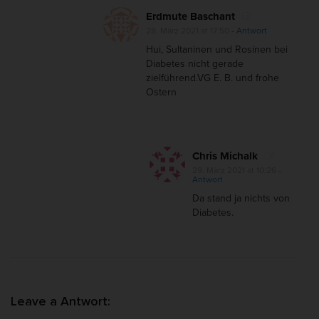
Erdmute Baschant
28. März 2021 at 17:50
- Antwort
Hui, Sultaninen und Rosinen bei
Diabetes nicht gerade
zielführend.VG E. B. und frohe
Ostern
Chris Michalk
29. März 2021 at 10:26
-
Antwort
Da stand ja nichts von
Diabetes.
Leave a Antwort: