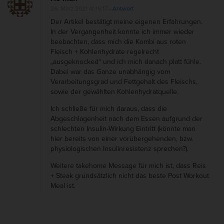
D
i
26. März 2021 at 15:17
- Antwort
e
o
Der Artikel bestätigt meine eigenen Erfahrungen.
r
In der Vergangenheit konnte ich immer wieder
n
beobachten, dass mich die Kombi aus roten
V
Fleisch + Kohlenhydrate regelrecht
e
„ausgeknocked“ und ich mich danach platt fühle.
g
Dabei war das Ganze unabhängig vom
Verarbeitungsgrad und Fettgehalt des Fleischs,
a
sowie der gewählten Kohlenhydratquelle.
n
Ich schließe für mich daraus, dass die
e
Abgeschlagenheit nach dem Essen aufgrund der
r
schlechten Insulin-Wirkung Eintritt (könnte man
-
hier bereits von einer vorübergehenden, bzw.
physiologischen Insulinresistenz sprechen?).
H
a
Weitere takehome Message für mich ist, dass Reis
+ Steak grundsätzlich nicht das beste Post Workout
c
Meal ist.
k
g
e