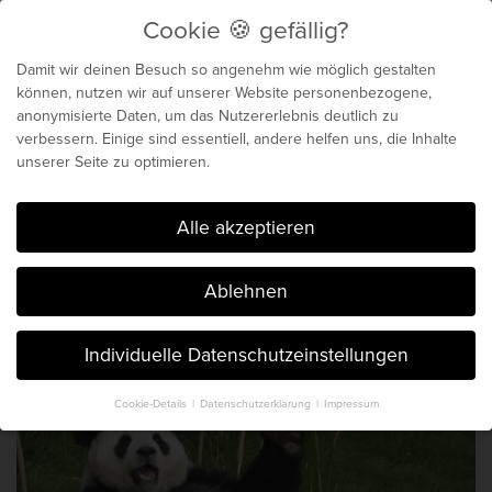
Cookie 🍪 gefällig?
Menu
Damit wir deinen Besuch so angenehm wie möglich gestalten
können, nutzen wir auf unserer Website personenbezogene,
anonymisierte Daten, um das Nutzererlebnis deutlich zu
Biochemie für dein
verbessern. Einige sind essentiell, andere helfen uns, die Inhalte
unserer Seite zu optimieren.
genetisches Maximum
Cookie 🍪 gefällig?
Alle akzeptieren
Der Blog von Chris Michalk & Phil
Ablehnen
Böhm. Seit 2014.
Individuelle Datenschutzeinstellungen
Cookie-Details
Datenschutzerklärung
Impressum
Datenschutzeinstellungen
Hier finden Sie eine Übersicht über alle verwendeten Cookies. Sie
können Ihre Einwilligung zu ganzen Kategorien geben oder sich