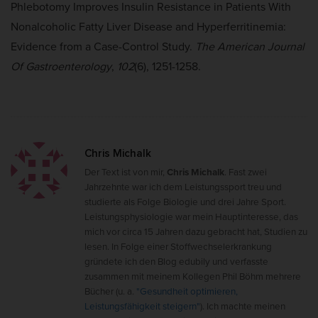
Phlebotomy Improves Insulin Resistance in Patients With
Nonalcoholic Fatty Liver Disease and Hyperferritinemia:
Evidence from a Case-Control Study.
The American Journal
Of Gastroenterology
,
102
(6), 1251-1258.
Chris Michalk
Der Text ist von mir,
Chris Michalk
. Fast zwei
Jahrzehnte war ich dem Leistungssport treu und
studierte als Folge Biologie und drei Jahre Sport.
Leistungsphysiologie war mein Hauptinteresse, das
mich vor circa 15 Jahren dazu gebracht hat, Studien zu
lesen. In Folge einer Stoffwechselerkrankung
gründete ich den Blog edubily und verfasste
zusammen mit meinem Kollegen Phil Böhm mehrere
Bücher (u. a.
"Gesundheit optimieren,
Leistungsfähigkeit steigern"
). Ich machte meinen