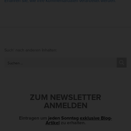
Erfahren Sie, wie Ihre Kommentardaten verarbeitet werden.
S
Such‘ nach anderen Inhalten:
i
t
e
S
i
d
ZUM NEWSLETTER
e
ANMELDEN
b
a
Eintragen um
jeden Sonntag
exklusive Blog-
Artikel
zu erhalten.
r