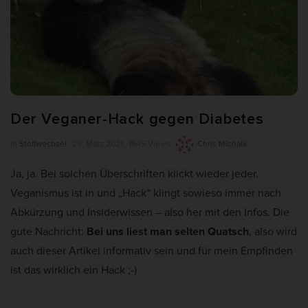
weitere Informationen anzeigen lassen und so nur bestimmte
Cookies auswählen.
Alle akzeptieren
Auswahl verwenden
Nur essenzielle Cookies akzeptieren
Der Veganer-Hack gegen Diabetes
Zurück
Datenschutzeinstellungen
P
In
Stoffwechsel
26. März 2021
1945 Views
Chris Michalk
Essenziell (7)
u
Ja, ja. Bei solchen Überschriften klickt wieder jeder.
Essenzielle Cookies ermöglichen grundlegende Funktionen und sind für
b
die einwandfreie Funktion und die Sicherheit der Website erforderlich.
Veganismus ist in und „Hack“ klingt sowieso immer nach
l
Cookie-Informationen anzeigen
Abkürzung und Insiderwissen – also her mit den Infos. Die
i
gute Nachricht:
Bei uns liest man selten Quatsch
, also wird
Ano
Anonyme Statistiken (1)
s
auch dieser Artikel informativ sein und für mein Empfinden
h
Statistik-Cookies erfassen Informationen anonym. Diese Informationen
ist das wirklich ein Hack ;-)
helfen uns zu verstehen, wie unsere Besucher unsere Website nutzen.
D
Wenn wir wissen, welche Seiten beliebter sind, können wir unser Angebot
a
besser auf unsere Besucher abstimmen.