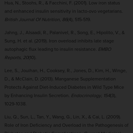
Hua, N., Stoohs, R., & Facchini, F. (2001). Low iron status
and enhanced insulin sensitivity in lacto-ovo vegetarians.
British Journal Of Nutrition
,
86
(4), 515-519.
Jahng, J., Alsaadi, R., Palanivel, R., Song, E., Hipolito, V., &
Sung, H. et al. (2019). Iron overload inhibits late stage
autophagic flux leading to insulin resistance.
EMBO
Reports
,
20
(10).
Lee, S., Jouihan, H., Cooksey, R., Jones, D., Kim, H., Winge,
D., & McClain, D. (2013). Manganese Supplementation
Protects Against Diet-Induced Diabetes in Wild Type Mice
by Enhancing Insulin Secretion.
Endocrinology
,
154
(3),
1029-1038.
Liu, Q., Sun, L., Tan, Y., Wang, G., Lin, X., & Cai, L. (2009).
Role of Iron Deficiency and Overload in the Pathogenesis of