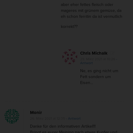
aber eher fettes fleisch oder
mageres mit grünem gemüse, da
eh schon ferritin da ist vermutlich
korrekt??
Chris Michalk
29. März 2021 at 10:26
-
Antwort
Ne, es ging nicht um
Fett sondern um
Eisen…
Monir
26. März 2021 at 12:35
- Antwort
Danke für den informativen Artikel!!!
Bringt es eurer Meining nach etwas Kupfer und