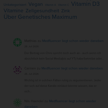
Vitamin D3
Vegan
Unkategorisiert
Vitamin A
Vitamin C
Vitamine
Zellgesundheit
Zink
Über Genetisches Maximum
Matthias
zu
Medfluencer liegt schon wieder daneben
28. Juli 2026
Der Beitrag von Chris spricht mich auch an - auch wenn ich
absichtlich kein Social Media(bis auf YT) habe/betreibe oder…
Carmen
zu
Medfluencer liegt schon wieder daneben
26. Juli 2026
Wichtig ist in solchen Fällen ruhig zu argumentieren. Jeder
der sich auf diese Kanäle einlässt könnte wissen, das er
sich…
Nils Haendel
zu
Medfluencer liegt schon wieder
daneben