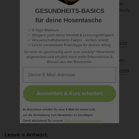
typischerweise mit einem Supplement aufnimmt.
n
Häm Eisen würde z.B. nicht darunter fallen (Fleisch,
GESUNDHEITS-BASICS
e
Blutwurst etc).
für deine Hosentasche
r
Einen sehr lesbaren und ausführlicher
✅ 9-Tage-Mailkurs
e
Übersichtsartikel zu Fe findet man unter
✅ Steigere jetzt deine Vitalität & Leistungsfähigkeit
T
✅ Wissenschaftsbasierte Fakten - einfach erklärt
http://www.sciencedirect.com/science/article/pii/S2
✅
Leicht umsetzbare Praxistipps für deinen Alltag
u
211968X13000053
So wirst du gleichzeitig auch zum edubily® Newsletter
m
angemeldet und erhältst noch mehr Erkenntnisse &
als Teil eines Special Issue zu Spurenelementen:
Wissen aus der Biochemie.
o
http://www.sciencedirect.com/science/journal/22119
r
68X/2/1
e
Netterweise Open Access.
u
Anmelden & Kurs erhalten
Frohes forschen allerseits.
n
Peter A.
d
Im Anschluss erhältst Du eine E-Mail mit einem Link,
g
um die Anmeldung zum Newsletter zu bestätigen.
Damit akzeptierst Du unsere
Datenschutzbestimmungen
.
e
s
Leave a Antwort: