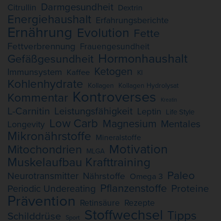
Darmgesundheit
Citrullin
Dextrin
Energiehaushalt
Erfahrungsberichte
Ernährung
Evolution
Fette
Fettverbrennung
Frauengesundheit
Hormonhaushalt
Gefäßgesundheit
Ketogen
Immunsystem
Kaffee
KI
Kohlenhydrate
Kollagen
Kollagen Hydrolysat
Kontroverses
Kommentar
Kreatin
L-Carnitin
Leistungsfähigkeit
Leptin
Life Style
Low Carb
Magnesium
Mentales
Longevity
Mikronährstoffe
Mineralstoffe
Motivation
Mitochondrien
MLGA
Muskelaufbau Krafttraining
Paleo
Neurotransmitter
Nährstoffe
Omega 3
Pflanzenstoffe
Proteine
Periodic Undereating
Prävention
Retinsäure
Rezepte
Stoffwechsel
Tipps
Schilddrüse
Sport