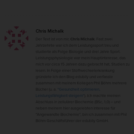
Chris Michalk
Der Text ist von mir,
Chris Michalk
. Fast zwei
Jahrzehnte war ich dem Leistungssport treu und
studierte als Folge Biologie und drei Jahre Sport.
Leistungsphysiologie war mein Hauptinteresse, das
mich vor circa 15 Jahren dazu gebracht hat, Studien zu
lesen. In Folge einer Stoffwechselerkrankung
gründete ich den Blog edubily und verfasste
zusammen mit meinem Kollegen Phil Böhm mehrere
Bücher (u. a.
"Gesundheit optimieren,
Leistungsfähigkeit steigern"
). Ich machte meinen
Abschluss in zellulärer Biochemie (BSc, 1,0) – und
neben meinem hier ausgelebten Interesse für
"Angewandte Biochemie", bin ich zusammen mit Phil
Böhm Geschäftsführer der edubily GmbH.