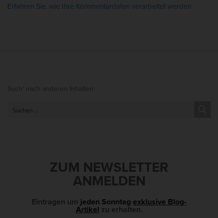
Erfahren Sie, wie Ihre Kommentardaten verarbeitet werden.
s
a
u
s
d
e
S
r
Such‘ nach anderen Inhalten:
i
W
t
i
e
s
S
s
i
e
d
ZUM NEWSLETTER
n
e
ANMELDEN
s
b
c
a
Eintragen um
jeden Sonntag
exklusive Blog-
h
Artikel
zu erhalten.
r