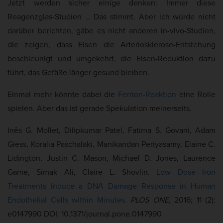
Jetzt werden sicher einige denken: Immer diese
Reagenzglas-Studien … Das stimmt. Aber ich würde nicht
darüber berichten, gäbe es nicht anderen in-vivo-Studien,
die zeigen, dass Eisen die Arteriosklerose-Entstehung
beschleunigt und umgekehrt, die Eisen-Reduktion dazu
führt, das Gefäße länger gesund bleiben.
Einmal mehr könnte dabei die
Fenton-Reaktion
eine Rolle
spielen. Aber das ist gerade Spekulation meinerseits.
Inês G. Mollet, Dilipkumar Patel, Fatima S. Govani, Adam
Giess, Koralia Paschalaki, Manikandan Periyasamy, Elaine C.
Lidington, Justin C. Mason, Michael D. Jones, Laurence
Game, Simak Ali, Claire L. Shovlin.
Low Dose Iron
Treatments Induce a DNA Damage Response in Human
Endothelial Cells within Minutes.
PLOS ONE
, 2016; 11 (2):
e0147990 DOI: 10.1371/journal.pone.0147990