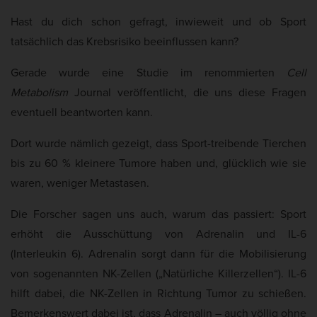
Cookie-Informationen anzeigen
t
k
Hast du dich schon gefragt, inwieweit und ob Sport
e
Mar
Marketing (5)
t
tatsächlich das Krebsrisiko beeinflussen kann?
u
Marketing-Cookies werden von Drittanbietern oder Publishern verwendet,
Gerade wurde eine Studie im renommierten
Cell
um personalisierte Werbung anzuzeigen. Sie tun dies, indem sie Besucher
a
über Websites hinweg verfolgen.
Metabolism
Journal veröffentlicht, die uns diese Fragen
l
Cookie-Informationen anzeigen
eventuell beantworten kann.
i
s
Ext
Externe Medien (2)
Dort wurde nämlich gezeigt, dass Sport-treibende Tierchen
i
Inhalte von Videoplattformen und Social-Media-Plattformen werden
bis zu 60 % kleinere Tumore haben und, glücklich wie sie
e
standardmäßig blockiert. Wenn Cookies von externen Medien akzeptiert
waren, weniger Metastasen.
werden, bedarf der Zugriff auf diese Inhalte keiner manuellen Einwilligung
r
mehr.
t
Die Forscher sagen uns auch, warum das passiert: Sport
Cookie-Informationen anzeigen
:
erhöht die Ausschüttung von Adrenalin und IL-6
Datenschutzerklärung
Impressum
(Interleukin 6). Adrenalin sorgt dann für die Mobilisierung
von sogenannten NK-Zellen („Natürliche Killerzellen“). IL-6
hilft dabei, die NK-Zellen in Richtung Tumor zu schießen.
Bemerkenswert dabei ist, dass Adrenalin – auch völlig ohne