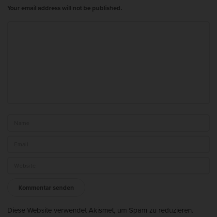
ü
Your email address will not be published.
n
d
e
r
e
G
e
f
ä
ß
e
?
N
e
u
Diese Website verwendet Akismet, um Spam zu reduzieren.
e