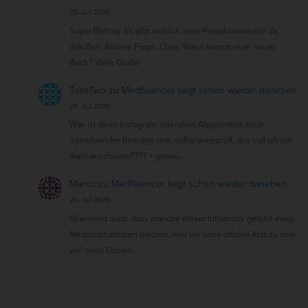
25. Juli 2026
Super Beitrag. Es gibt wirklich viele Pseudowissende da
draußen. Andere Frage, Chris. Wann kommt euer neues
Buch? Viele Grüße
TakeTwo
zu
Medfluencer liegt schon wieder daneben
24. Juli 2026
Was ist denn Instagram, irgendein Algorithmus spült
irgendwelche Beiträge rein, völlig ungeprüft, das soll ich mir
dann anschauen???? + genau…
Marco
zu
Medfluencer liegt schon wieder daneben
24. Juli 2026
Spannend auch, dass manche dieser Influencer gefühlt ewig
Medizinstudenten bleiben, weil sie ohne offiziell Arzt zu sein
viel mehr Unsinn…