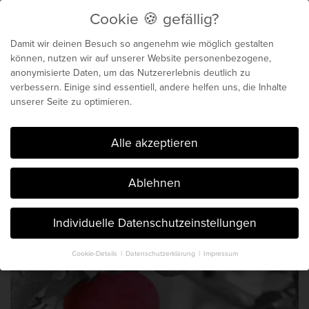
Cookie 🍪 gefällig?
Menu
Damit wir deinen Besuch so angenehm wie möglich gestalten
können, nutzen wir auf unserer Website personenbezogene,
anonymisierte Daten, um das Nutzererlebnis deutlich zu
Biochemie für dein
verbessern. Einige sind essentiell, andere helfen uns, die Inhalte
unserer Seite zu optimieren.
genetisches Maximum
Cookie 🍪 gefällig?
Alle akzeptieren
Der Blog von Chris Michalk & Phil
Ablehnen
Böhm. Seit 2014.
Individuelle Datenschutzeinstellungen
Cookie-Details
Datenschutzerklärung
Impressum
Datenschutzeinstellungen
Hier finden Sie eine Übersicht über alle verwendeten Cookies. Sie
können Ihre Einwilligung zu ganzen Kategorien geben oder sich