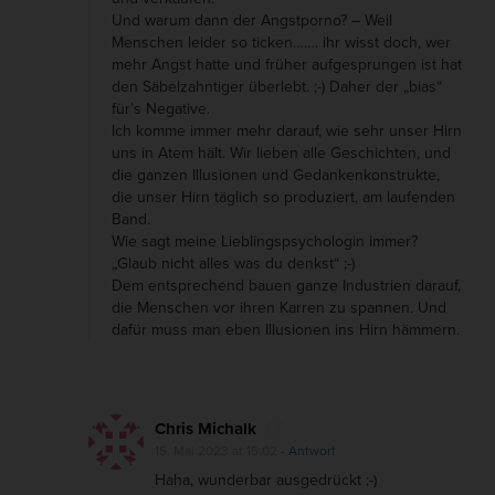
d
Und warum dann der Angstporno? – Weil
e
Menschen leider so ticken……. ihr wisst doch, wer
n
mehr Angst hatte und früher aufgesprungen ist hat
den Säbelzahntiger überlebt. ;-) Daher der „bias“
M
für’s Negative.
e
Ich komme immer mehr darauf, wie sehr unser Hirn
d
uns in Atem hält. Wir lieben alle Geschichten, und
die ganzen Illusionen und Gedankenkonstrukte,
i
die unser Hirn täglich so produziert, am laufenden
e
Band.
Wie sagt meine Lieblingspsychologin immer?
n
„Glaub nicht alles was du denkst“ ;-)
Dem entsprechend bauen ganze Industrien darauf,
die Menschen vor ihren Karren zu spannen. Und
dafür muss man eben Illusionen ins Hirn hämmern.
Chris Michalk
15. Mai 2023 at 15:02
- Antwort
Haha, wunderbar ausgedrückt ;-)