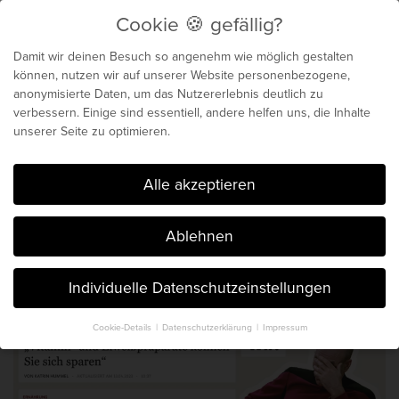
Cookie 🍪 gefällig?
Menu
Damit wir deinen Besuch so angenehm wie möglich gestalten
können, nutzen wir auf unserer Website personenbezogene,
anonymisierte Daten, um das Nutzererlebnis deutlich zu
Biochemie für dein
verbessern. Einige sind essentiell, andere helfen uns, die Inhalte
unserer Seite zu optimieren.
genetisches Maximum
Cookie 🍪 gefällig?
Alle akzeptieren
Der Blog von Chris Michalk & Phil
Ablehnen
Böhm. Seit 2014.
Individuelle Datenschutzeinstellungen
Cookie-Details
Datenschutzerklärung
Impressum
Datenschutzeinstellungen
Hier finden Sie eine Übersicht über alle verwendeten Cookies. Sie
können Ihre Einwilligung zu ganzen Kategorien geben oder sich