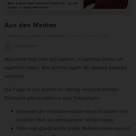
weitere Informationen anzeigen lassen und so nur bestimmte
Cookies auswählen.
Alle akzeptieren
Auswahl verwenden
Aus den Medien
P
In
Ernährung
,
Kommentar
,
Prävention
8. Mai 2023
6490 Views
Nur essenzielle Cookies akzeptieren
u
Chris Michalk
b
Zurück
Manchmal fragt man sich wirklich, in welchen Zeiten wir
l
Datenschutzeinstellungen
Essenziell (7)
eigentlich leben. Man könnte sagen: Wir werden konstant
i
verarscht.
s
Essenzielle Cookies ermöglichen grundlegende Funktionen und sind für
die einwandfreie Funktion und die Sicherheit der Website erforderlich.
h
Die Frage ist nur, warum wir ständig verarscht werden.
Cookie-Informationen anzeigen
D
Prinzipiell gibt es dafür nur zwei Erklärungen:
a
Ano
Anonyme Statistiken (1)
t
Entweder die Verarscher wissen es nicht besser und
Statistik-Cookies erfassen Informationen anonym. Diese Informationen
e
helfen uns zu verstehen, wie unsere Besucher unsere Website nutzen.
erzählen Müll aus ideologischer Verblendung.
Wenn wir wissen, welche Seiten beliebter sind, können wir unser Angebot
Oder man glaubt an die große Weltverschwörung und
besser auf unsere Besucher abstimmen.