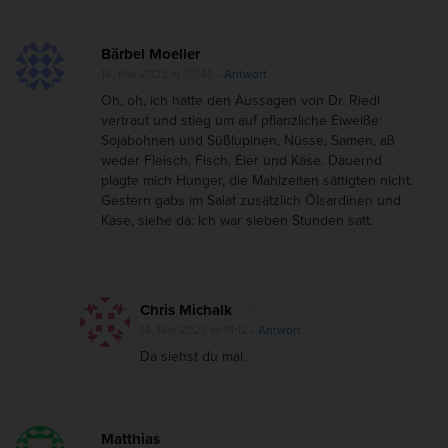
Bärbel Moeller
14. Mai 2023 at 07:45
- Antwort
Oh, oh, ich hatte den Aussagen von Dr. Riedl
vertraut und stieg um auf pflanzliche Eiweiße:
Sojabohnen und Süßlupinen, Nüsse, Samen, aß
weder Fleisch, Fisch, Eier und Käse. Dauernd
plagte mich Hunger, die Mahlzeiten sättigten nicht.
Gestern gabs im Salat zusätzlich Ölsardinen und
Käse, siehe da: Ich war sieben Stunden satt.
Chris Michalk
14. Mai 2023 at 16:12
- Antwort
Da siehst du mal.
Matthias