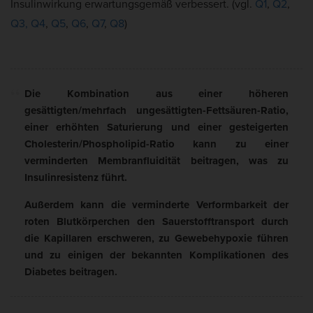
Insulinwirkung erwartungsgemäß verbessert. (vgl.
Q1
,
Q2
,
Q3,
Q4
,
Q5
,
Q6
,
Q7
,
Q8
)
Die Kombination aus einer höheren
gesättigten/mehrfach ungesättigten-Fettsäuren-Ratio,
einer erhöhten Saturierung und einer gesteigerten
Cholesterin/Phospholipid-Ratio kann zu einer
verminderten Membranfluidität beitragen, was zu
Insulinresistenz führt.
Außerdem kann die verminderte Verformbarkeit der
roten Blutkörperchen den Sauerstofftransport durch
die Kapillaren erschweren, zu Gewebehypoxie führen
und zu einigen der bekannten Komplikationen des
Diabetes beitragen.