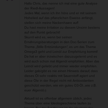
Hallo Chris, das nenne ich mal eine gute Analyse
der Riedl-Aussagen!
Jedes Mal, wenn ich ihn höre und er mit seinem
Hohelied auf das pflanzlichen Eiweiss anfängt,
stellen sich meine Nackenhaare auf!
Du hast meine Irritation zu diesem Unsinn bestens
auf den Punkt gebracht!
Skurril wird es, wenn bei seinen
Ernährungsberatungen in den Doc-Serien zum
Thema „Stille Entzündungen“, es um das Thema
Omega3 geht und Leinöl zur Empfehlung kommt!
Da hat er aber inzwischen dazuzugelernt und es
wird auch schon mal Algenöl empfohlen. Aber das
Leinöl wird geliebt und immer wieder empfohlen.
Leider gab/gibt es nie einen Hinweis darauf, dass
dieses Öl sehr reaktiv mit Sauerstoff agiert und
diese Öle in der Regel nicht mit Antioxidantien
geschützt werden, wie ein gutes O3-Öl…wie z.B.
euer Algenöl;-)
Aktuell ist es offenbar allgemein üblich, jedes
Thema über eine Ideologieschiene laufen zu