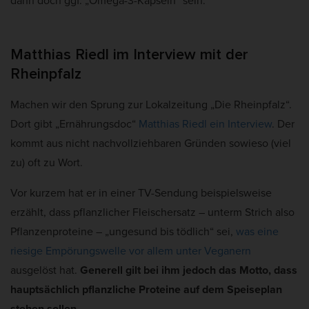
dann doch ggf. „Omega-3-Kapseln“ sein.
Matthias Riedl im Interview mit der
Rheinpfalz
Machen wir den Sprung zur Lokalzeitung „Die Rheinpfalz“.
Dort gibt „Ernährungsdoc“
Matthias Riedl ein Interview
. Der
kommt aus nicht nachvollziehbaren Gründen sowieso (viel
zu) oft zu Wort.
Vor kurzem hat er in einer TV-Sendung beispielsweise
erzählt, dass pflanzlicher Fleischersatz – unterm Strich also
Pflanzenproteine – „ungesund bis tödlich“ sei,
was eine
riesige Empörungswelle vor allem unter Veganern
ausgelöst hat.
Generell gilt bei ihm jedoch das Motto, dass
hauptsächlich pflanzliche Proteine auf dem Speiseplan
stehen sollen.