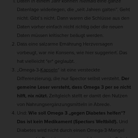
Daten in einem Jahr können
niemals
eine ganze
Datenlage widerlegen, die „seit Jahren galten“. Geht
nicht. Gibt’s nicht. Dann waren die Schlüsse aus den
Daten vorher einfach nicht richtig oder die neuen
Daten müssen kritischer beäugt werden.
Dass eine salzarme Ernährung Herzversagen
vorbeugt, war nie Konsens, wie hier suggeriert. Das
hat vielleicht *er* geglaubt.
„Omega-3-
Kapseln
“ ist eine versteckte
Differenzierung, die nur Spector selbst versteht.
Der
gemeine Leser versteht, dass Omega 3 per se nicht
hilft, nix nützt.
Zeitgleich stellt er damit den Nutzen
von Nahrungsergänzungsmitteln in Abrede.
Und:
Wie soll Omega 3 „gegen Diabetes helfen“?
Das ist kein Medikament (Spectors Weltbild!).
Und
Diabetes wird nicht durch einen Omega-3-Mangel