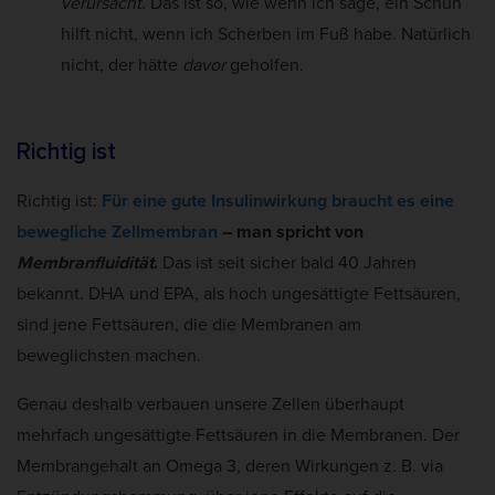
verursacht
. Das ist so, wie wenn ich sage, ein Schuh
hilft nicht, wenn ich Scherben im Fuß habe. Natürlich
nicht, der hätte
davor
geholfen.
Richtig ist
Richtig ist:
Für eine gute Insulinwirkung braucht es eine
bewegliche Zellmembran
– man spricht von
Membranfluidität
.
Das ist seit sicher bald 40 Jahren
bekannt. DHA und EPA, als hoch ungesättigte Fettsäuren,
sind jene Fettsäuren, die die Membranen am
beweglichsten machen.
Genau deshalb verbauen unsere Zellen überhaupt
mehrfach ungesättigte Fettsäuren in die Membranen. Der
Membrangehalt an Omega 3, deren Wirkungen z. B. via