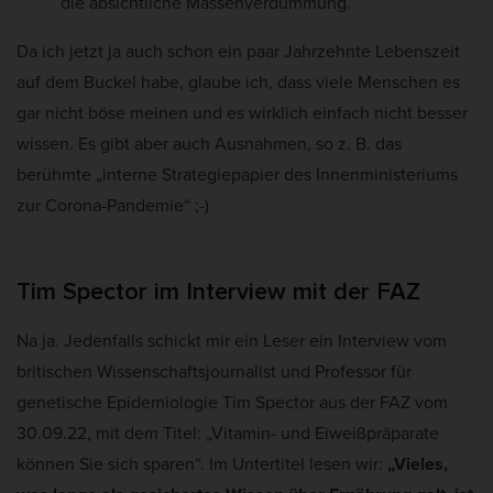
die absichtliche Massenverdummung.
Cookie-Informationen anzeigen
Da ich jetzt ja auch schon ein paar Jahrzehnte Lebenszeit
Mar
Marketing (5)
auf dem Buckel habe, glaube ich, dass viele Menschen es
Marketing-Cookies werden von Drittanbietern oder Publishern verwendet,
um personalisierte Werbung anzuzeigen. Sie tun dies, indem sie Besucher
gar nicht böse meinen und es wirklich einfach nicht besser
über Websites hinweg verfolgen.
wissen. Es gibt aber auch Ausnahmen, so z. B. das
Cookie-Informationen anzeigen
berühmte „interne Strategiepapier des Innenministeriums
zur Corona-Pandemie“ ;-)
Ext
Externe Medien (2)
Inhalte von Videoplattformen und Social-Media-Plattformen werden
standardmäßig blockiert. Wenn Cookies von externen Medien akzeptiert
werden, bedarf der Zugriff auf diese Inhalte keiner manuellen Einwilligung
Tim Spector im Interview mit der FAZ
mehr.
Cookie-Informationen anzeigen
Na ja. Jedenfalls schickt mir ein Leser ein Interview vom
Datenschutzerklärung
Impressum
britischen Wissenschaftsjournalist und Professor für
genetische Epidemiologie Tim Spector aus der FAZ vom
30.09.22, mit dem Titel: „Vitamin- und Eiweißpräparate
können Sie sich sparen“. Im Untertitel lesen wir:
„Vieles,