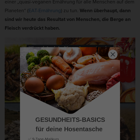
einer „quasi-veganen Ernährung für alle Menschen auf dem
Planeten“ (
EAT-Ernährung
) zu tun.
Wenn überhaupt, dann
sind wir heute das Resultat von Menschen, die Berge an
Fleisch verdrückt haben.
GESUNDHEITS-BASICS
für deine Hosentasche
✅ 9-Tage-Mailkurs