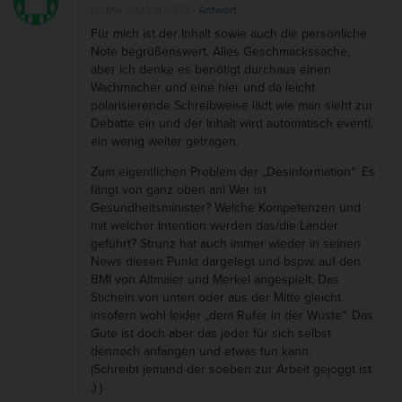
12. Mai 2023 at 07:51
- Antwort
Für mich ist der Inhalt sowie auch die persönliche
Note begrüßenswert. Alles Geschmackssache,
aber ich denke es benötigt durchaus einen
Wachmacher und eine hier und da leicht
polarisierende Schreibweise lädt wie man sieht zur
Debatte ein und der Inhalt wird automatisch eventl.
ein wenig weiter getragen.
Zum eigentlichen Problem der „Desinformation“: Es
fängt von ganz oben an! Wer ist
Gesundheitsminister? Welche Kompetenzen und
mit welcher Intention werden das/die Länder
geführt? Strunz hat auch immer wieder in seinen
News diesen Punkt dargelegt und bspw. auf den
BMI von Altmaier und Merkel angespielt. Das
Sticheln von unten oder aus der Mitte gleicht
insofern wohl leider „dem Rufer in der Wüste“. Das
Gute ist doch aber das jeder für sich selbst
dennoch anfangen und etwas tun kann.
(Schreibt jemand der soeben zur Arbeit gejoggt ist
;) )