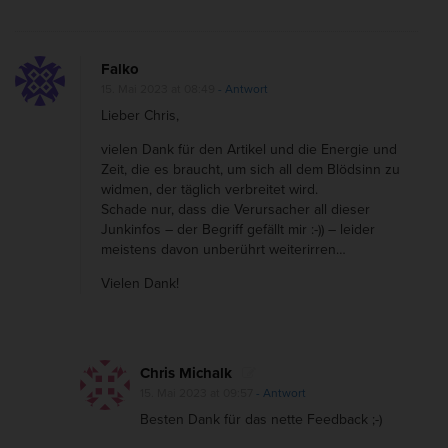
Falko
15. Mai 2023 at 08:49
- Antwort
Lieber Chris,
vielen Dank für den Artikel und die Energie und
Zeit, die es braucht, um sich all dem Blödsinn zu
widmen, der täglich verbreitet wird.
Schade nur, dass die Verursacher all dieser
Junkinfos – der Begriff gefällt mir :-)) – leider
meistens davon unberührt weiterirren…
Vielen Dank!
Chris Michalk
15. Mai 2023 at 09:57
- Antwort
Besten Dank für das nette Feedback ;-)