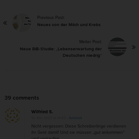
P
Previous Post:
o
Neues von der Milch und Krebs
s
Weiter Post:
t
Neue BiB-Studie: „Lebenserwartung der
N
Deutschen niedrig“
a
v
i
g
a
O
39 comments
t
n
i
Wilfried S.
A
o
15. Mai 2023 at 14:43
- Antwort
u
Nicht vergessen: Diese Schreiberlinge verdienen
n
s
ihr Geld damit! Und sie müssen „gut ankommen“
und verkaufen.