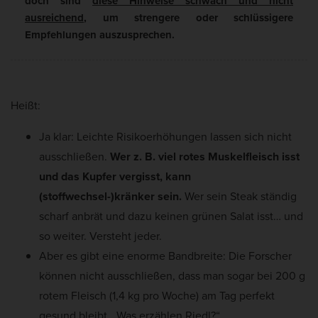
doch sind
diese Hinweise schwach und nicht
ausreichend
, um strengere oder schlüssigere
Empfehlungen auszusprechen.
Heißt:
Ja klar: Leichte Risikoerhöhungen lassen sich nicht
ausschließen.
Wer z. B. viel rotes Muskelfleisch isst
und das Kupfer vergisst, kann
(stoffwechsel-)kränker sein.
Wer sein Steak ständig
scharf anbrät und dazu keinen grünen Salat isst… und
so weiter. Versteht jeder.
Aber es gibt eine enorme Bandbreite: Die Forscher
können nicht ausschließen, dass man sogar bei 200 g
rotem Fleisch (1,4 kg pro Woche) am Tag perfekt
gesund bleibt. „Was erzählen Riedl?“