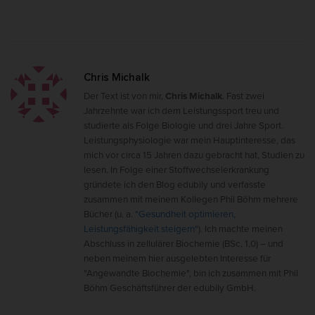
Chris Michalk
Der Text ist von mir,
Chris Michalk
. Fast zwei
Jahrzehnte war ich dem Leistungssport treu und
studierte als Folge Biologie und drei Jahre Sport.
Leistungsphysiologie war mein Hauptinteresse, das
mich vor circa 15 Jahren dazu gebracht hat, Studien zu
lesen. In Folge einer Stoffwechselerkrankung
gründete ich den Blog edubily und verfasste
zusammen mit meinem Kollegen Phil Böhm mehrere
Bücher (u. a.
"Gesundheit optimieren,
Leistungsfähigkeit steigern"
). Ich machte meinen
Abschluss in zellulärer Biochemie (BSc, 1,0) – und
neben meinem hier ausgelebten Interesse für
"Angewandte Biochemie", bin ich zusammen mit Phil
Böhm Geschäftsführer der edubily GmbH.