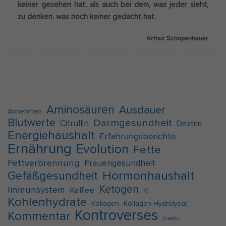
keiner gesehen hat, als auch bei dem, was jeder sieht,
zu denken, was noch keiner gedacht hat.
Arthur Schopenhauer
Aminosäuren
Ausdauer
Abnehmen
Blutwerte
Darmgesundheit
Citrullin
Dextrin
Energiehaushalt
Erfahrungsberichte
Ernährung
Evolution
Fette
Fettverbrennung
Frauengesundheit
Hormonhaushalt
Gefäßgesundheit
Ketogen
Immunsystem
Kaffee
KI
Kohlenhydrate
Kollagen
Kollagen Hydrolysat
Kontroverses
Kommentar
Kreatin