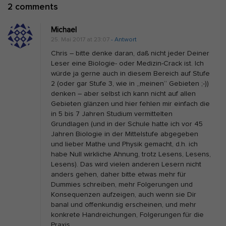
O
2 comments
a
n
t
Michael
R
i
25. Mai 2017 at 23:07
- Antwort
e
o
Chris – bitte denke daran, daß nicht jeder Deiner
f
n
Leser eine Biologie- oder Medizin-Crack ist. Ich
würde ja gerne auch in diesem Bereich auf Stufe
e
2 (oder gar Stufe 3, wie in „meinen“ Gebieten ;-))
e
denken – aber selbst ich kann nicht auf allen
d
Gebieten glänzen und hier fehlen mir einfach die
in 5 bis 7 Jahren Studium vermittelten
:
Grundlagen (und in der Schule hatte ich vor 45
L
Jahren Biologie in der Mittelstufe abgegeben
e
und lieber Mathe und Physik gemacht, d.h. ich
habe Null wirkliche Ahnung, trotz Lesens, Lesens,
p
Lesens). Das wird vielen anderen Lesern nicht
t
anders gehen, daher bitte etwas mehr für
i
Dummies schreiben, mehr Folgerungen und
Konsequenzen aufzeigen, auch wenn sie Dir
n
banal und offenkundig erscheinen, und mehr
a
konkrete Handreichungen, Folgerungen für die
l
Praxis.