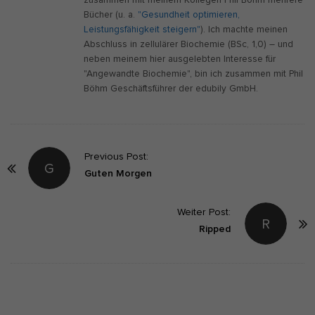
zusammen mit meinem Kollegen Phil Böhm mehrere
Bücher (u. a.
"Gesundheit optimieren,
Leistungsfähigkeit steigern"
). Ich machte meinen
Abschluss in zellulärer Biochemie (BSc, 1,0) – und
neben meinem hier ausgelebten Interesse für
"Angewandte Biochemie", bin ich zusammen mit Phil
Böhm Geschäftsführer der edubily GmbH.
P
Previous Post:
G
o
Guten Morgen
s
t
Weiter Post:
R
Ripped
N
a
v
i
g