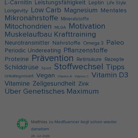
L-Carnitin
Leistungsfähigkeit
Leptin
Life Style
Low Carb
Magnesium
Mentales
Longevity
Mikronährstoffe
Mineralstoffe
Motivation
Mitochondrien
MLGA
Muskelaufbau Krafttraining
Paleo
Neurotransmitter
Nährstoffe
Omega 3
Pflanzenstoffe
Periodic Undereating
Prävention
Proteine
Retinsäure
Rezepte
Stoffwechsel
Tipps
Schilddrüse
Sport
Vitamin D3
Vegan
Unkategorisiert
Vitamin A
Vitamin C
Vitamine
Zellgesundheit
Zink
Über Genetisches Maximum
Matthias
zu
Medfluencer liegt schon wieder
daneben
28. Juli 2026