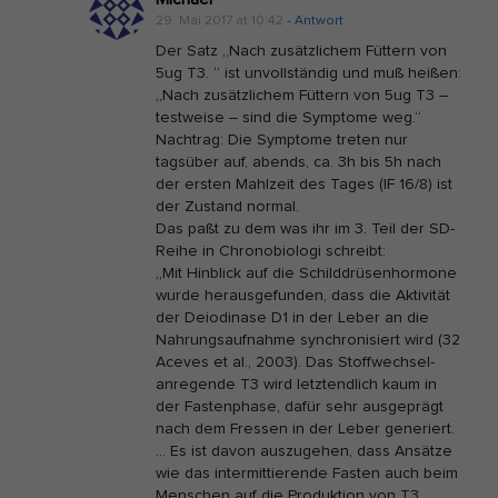
T
29. Mai 2017 at 10:42
- Antwort
3
Der Satz „Nach zusätzlichem Füttern von
–
5ug T3. “ ist unvollständig und muß heißen:
„Nach zusätzlichem Füttern von 5ug T3 –
I
testweise – sind die Symptome weg.“
n
Nachtrag: Die Symptome treten nur
s
tagsüber auf, abends, ca. 3h bis 5h nach
der ersten Mahlzeit des Tages (IF 16/8) ist
u
der Zustand normal.
ff
Das paßt zu dem was ihr im 3. Teil der SD-
i
Reihe in Chronobiologi schreibt:
„Mit Hinblick auf die Schilddrüsenhormone
z
wurde herausgefunden, dass die Aktivität
i
der Deiodinase D1 in der Leber an die
e
Nahrungsaufnahme synchronisiert wird (32
Aceves et al., 2003). Das Stoffwechsel-
n
anregende T3 wird letztendlich kaum in
z
der Fastenphase, dafür sehr ausgeprägt
?
nach dem Fressen in der Leber generiert.
… Es ist davon auszugehen, dass Ansätze
wie das intermittierende Fasten auch beim
Menschen auf die Produktion von T3