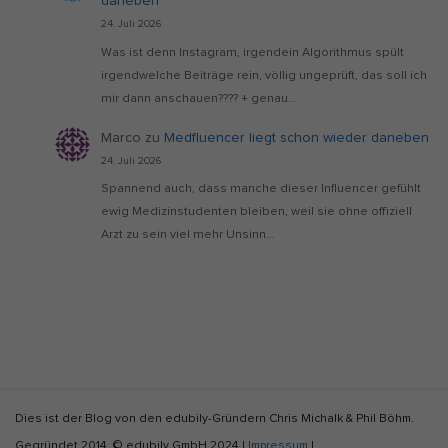
daneben
24. Juli 2026
Was ist denn Instagram, irgendein Algorithmus spült
irgendwelche Beiträge rein, völlig ungeprüft, das soll ich
mir dann anschauen???? + genau…
Marco
zu
Medfluencer liegt schon wieder daneben
24. Juli 2026
Spannend auch, dass manche dieser Influencer gefühlt
ewig Medizinstudenten bleiben, weil sie ohne offiziell
Arzt zu sein viel mehr Unsinn…
S
Dies ist der Blog von den edubily-Gründern Chris Michalk & Phil Böhm.
i
Gegründet 2014. © edubily GmbH 2024 |
Impressum
|