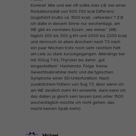
Konkret: Wie und wie oft sollte man z.B. bei einer
s
Reduktionsdiät von 500-700 kcal Differenz
U
(zugeführt brutto ca. 1500 kcal) „refeeden“? Z.B.
r
ich diäte in diesem Sinne nur wochentags, am
WE gibt es normales Essen „wie immer“ (WE-
s
täglich 200 bis 300 g KH und 2000 bis 2200 kcal)
a
und dennoch ist allem Anschein nach T3 nach
c
ein paar Wochen trotz noch sehr reichlich Fett
am Leib zu stark zurückgegangen. Allerdings bei
h
mit 100ug T4/L-Thyroxin bis dahin „gut
e
eingestelltem“ Hashimoto. Folge: Keine
Gewichtsabnahme mehr und die typischen
f
Symptome einer SD-Unterfunktion. Nach
ü
zusätzlichem Füttern von 5ug T3. Aber wenn ich
r
am WE deutlich mehr KH einwerfe, dann kann ich
das diäten ja gleich sein lassen (und unter 1500
T
wochentäglich möchte ich nicht gehen, das
–
macht keinen Spaß mehr).
u
n
d
Michael