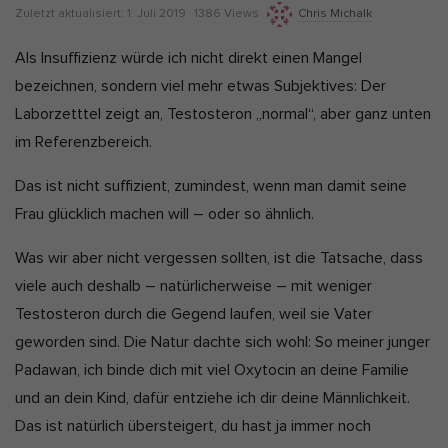
u
Z
Zuletzt aktualisiert:
1. Juli 2019
1386 Views
Chris Michalk
Alle akzeptieren
Auswahl verwenden
b
u
Als Insuffizienz würde ich nicht direkt einen Mangel
l
l
Nur essenzielle Cookies akzeptieren
bezeichnen, sondern viel mehr etwas Subjektives: Der
i
e
Laborzetttel zeigt an, Testosteron „normal“, aber ganz unten
Zurück
s
t
Datenschutzeinstellungen
im Referenzbereich.
h
z
Essenziell (7)
D
t
Essenzielle Cookies ermöglichen grundlegende Funktionen und sind
Das ist nicht suffizient, zumindest, wenn man damit seine
a
für die einwandfreie Funktion und die Sicherheit der Website
a
Frau glücklich machen will – oder so ähnlich.
erforderlich.
t
k
Cookie-Informationen anzeigen
e
Was wir aber nicht vergessen sollten, ist die Tatsache, dass
t
Ano
Anonyme Statistiken (1)
u
viele auch deshalb – natürlicherweise – mit weniger
a
Testosteron durch die Gegend laufen, weil sie Vater
Statistik-Cookies erfassen Informationen anonym. Diese
Informationen helfen uns zu verstehen, wie unsere Besucher unsere
l
geworden sind. Die Natur dachte sich wohl: So meiner junger
Website nutzen. Wenn wir wissen, welche Seiten beliebter sind,
i
Padawan, ich binde dich mit viel Oxytocin an deine Familie
können wir unser Angebot besser auf unsere Besucher abstimmen.
s
und an dein Kind, dafür entziehe ich dir deine Männlichkeit.
Cookie-Informationen anzeigen
i
Das ist natürlich übersteigert, du hast ja immer noch
Mar
Marketing (5)
e