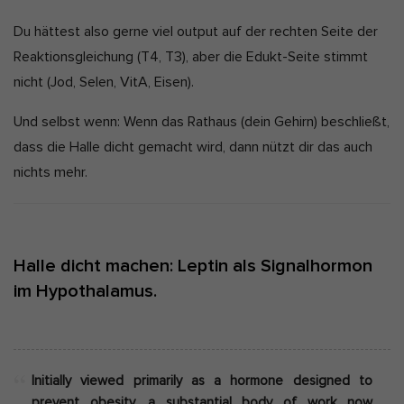
Du hättest also gerne viel output auf der rechten Seite der
Reaktionsgleichung (T4, T3), aber die Edukt-Seite stimmt
nicht (Jod, Selen, VitA, Eisen).
Und selbst wenn: Wenn das Rathaus (dein Gehirn) beschließt,
dass die Halle dicht gemacht wird, dann nützt dir das auch
nichts mehr.
Halle dicht machen: Leptin als Signalhormon
im Hypothalamus.
Initially viewed primarily as a hormone designed to
prevent obesity, a substantial body of work now