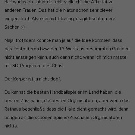
Bartwuchs etc. aber dir fehlt vielleicht die Affinität zu
r
Marketing-Cookies werden von Drittanbietern oder Publishern
anderen Frauen. Das hat die Natur schon sehr clever
verwendet, um personalisierte Werbung anzuzeigen. Sie tun dies,
t
eingerichtet. Also sei nicht traurig, es gibt schlimmere
indem sie Besucher über Websites hinweg verfolgen.
:
Sachen :-)
Cookie-Informationen anzeigen
Ext
Externe Medien (2)
Naja, trotzdem könnte man ja auf die Idee kommen, dass
das Testosteron bzw. der T3-Wert aus bestimmten Gründen
Inhalte von Videoplattformen und Social-Media-Plattformen werden
standardmäßig blockiert. Wenn Cookies von externen Medien
nicht ansteigen kann, auch dann nicht, wenn ich mich mäste
akzeptiert werden, bedarf der Zugriff auf diese Inhalte keiner
manuellen Einwilligung mehr.
mit SD-Programm des Chris.
Cookie-Informationen anzeigen
Der Körper ist ja nicht doof.
Datenschutzerklärung
Impressum
Du kannst die besten Handballspieler im Land haben, die
besten Zuschauer, die besten Organisatoren, aber wenn das
Rathaus beschließt, dass die Halle dicht gemacht wird, dann
bringen all‘ die schönen Spieler/Zuschauer/Organisatoren
nichts.