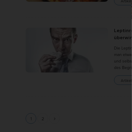
Artikel
Leptinr
überwi
Die Lepti
man etwas
und selbs
des Begr
Artikel
S
1
2
e