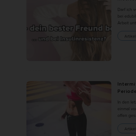
Darf ich 
Al
bei edubil
Arbeit un
Nu
Artikel
Daten
Esse
Essen
Funkt
Ano
Intermi
Stati
Periode
verst
belie
In den let
einmal vo
offen ges
Mar
Artikel
Marke