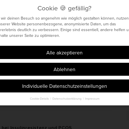
Cookie 🍪 gefällig?
 wir deinen Besuch so angenehm wie möglich gestalten können, nutzen
nserer Website personenbezogene, anonymisierte Daten, um das
enetisches Maximum
rerlebnis deutlich zu verbessern. Einige sind essentiell, andere helfen u
nhalte unserer Seite zu optimieren.
 🍪 gefällig?
Böhm. Seit 2014.
Alle akzeptieren
Ablehnen
Individuelle Datenschutzeinstellungen
Cookie-Details
Datenschutzerklärung
Impressum
Datenschutzeinstellungen
S
i
finden Sie eine Übersicht über alle verwendeten Cookies. Sie können Ihr
t
lligung zu ganzen Kategorien geben oder sich weitere Informationen an
n und so nur bestimmte Cookies auswählen.
l bei Insulinresistenz und PCOS