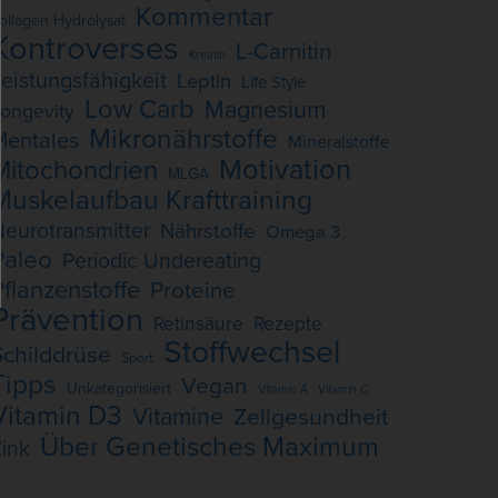
Kommentar
ollagen Hydrolysat
Kontroverses
L-Carnitin
Kreatin
eistungsfähigkeit
Leptin
Life Style
Low Carb
Magnesium
ongevity
Mikronährstoffe
Mentales
Mineralstoffe
Motivation
Mitochondrien
MLGA
Muskelaufbau Krafttraining
eurotransmitter
Nährstoffe
Omega 3
Paleo
Periodic Undereating
Pflanzenstoffe
Proteine
Prävention
Retinsäure
Rezepte
Stoffwechsel
Schilddrüse
Sport
Tipps
Vegan
Unkategorisiert
Vitamin A
Vitamin C
Vitamin D3
Vitamine
Zellgesundheit
Über Genetisches Maximum
ink