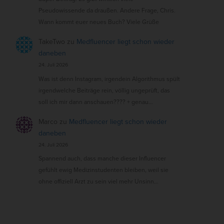
Pseudowissende da draußen. Andere Frage, Chris.
Wann kommt euer neues Buch? Viele Grüße
TakeTwo
zu
Medfluencer liegt schon wieder
daneben
24. Juli 2026
Was ist denn Instagram, irgendein Algorithmus spült
irgendwelche Beiträge rein, völlig ungeprüft, das
soll ich mir dann anschauen???? + genau…
Marco
zu
Medfluencer liegt schon wieder
daneben
24. Juli 2026
Spannend auch, dass manche dieser Influencer
gefühlt ewig Medizinstudenten bleiben, weil sie
ohne offiziell Arzt zu sein viel mehr Unsinn…