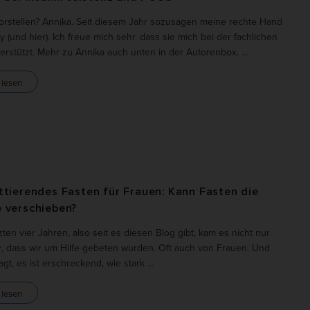
vorstellen? Annika. Seit diesem Jahr sozusagen meine rechte Hand
i
le akzeptieren
Auswahl verwenden
y (und hier). Ich freue mich sehr, dass sie mich bei der fachlichen
d
terstützt. Mehr zu Annika auch unten in der Autorenbox.
…
r essenzielle Cookies akzeptieren
b
 lesen
schutzeinstellungen
a
nziell (7)
r
zielle Cookies ermöglichen grundlegende Funktionen und sind für die einwandfre
ion und die Sicherheit der Website erforderlich.
Cookie-Informationen anzeigen
nyme Statistiken (1)
ttierendes Fasten für Frauen: Kann Fasten die
stik-Cookies erfassen Informationen anonym. Diese Informationen helfen uns zu
 verschieben?
ehen, wie unsere Besucher unsere Website nutzen. Wenn wir wissen, welche Seit
bter sind, können wir unser Angebot besser auf unsere Besucher abstimmen.
zten vier Jahren, also seit es diesen Blog gibt, kam es nicht nur
r, dass wir um Hilfe gebeten wurden. Oft auch von Frauen. Und
Cookie-Informationen anzeigen
agt, es ist erschreckend, wie stark
…
keting (5)
 lesen
ting-Cookies werden von Drittanbietern oder Publishern verwendet, um personalis