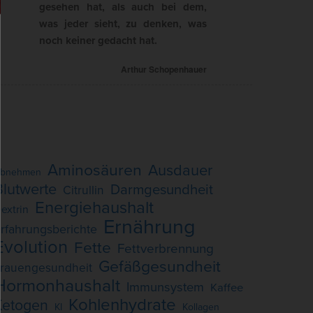
gesehen hat, als auch bei dem,
was jeder sieht, zu denken, was
noch keiner gedacht hat.
Arthur Schopenhauer
Aminosäuren
Ausdauer
bnehmen
Blutwerte
Darmgesundheit
Citrullin
Energiehaushalt
extrin
Ernährung
rfahrungsberichte
Evolution
Fette
Fettverbrennung
Gefäßgesundheit
rauengesundheit
Hormonhaushalt
Immunsystem
Kaffee
Kohlenhydrate
Ketogen
KI
Kollagen