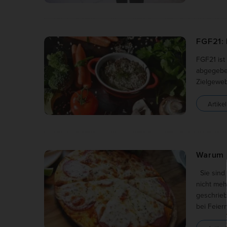
Werbu
Ext
FGF21:
Inhal
FGF21 ist
Wenn 
abgegeben
keine
Zielgeweb
Artikel
Warum K
Sie sind 
nicht meh
geschrie
bei Feier