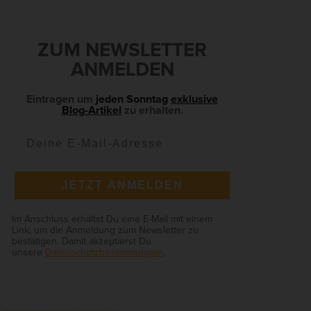
S
Zurück
ZUM NEWSLETTER
e
ANMELDEN
Eintragen um
jeden Sonntag
exklusive
Blog-Artikel
zu erhalten.
ie
Anonyme Statistiken
JETZT ANMELDEN
en
Im Anschluss erhältst Du eine E-Mail mit einem
Link, um die Anmeldung zum Newsletter zu
bestätigen. Damit akzeptierst Du
unsere
Datenschutzbestimmungen
.
Marketing
ierte