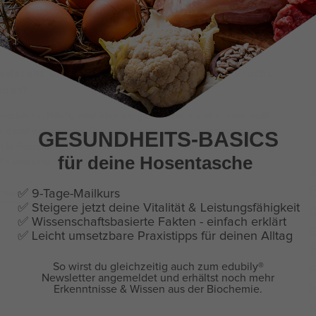
 lesen
esistenz und Hungerprobleme mit dieser Frucht
nden?
nresistenz. Häufig wird über sie geschrieben und in etwa weiß
 damit anzufangen. Dennoch ist sie recht schwammig definiert
GESUNDHEITS-BASICS
t in Forschung und Klinik würde man sich eine Konkretisierung
für deine Hosentasche
iffs wünschen
…
A
 lesen
✅ 9-Tage-Mailkurs
✅ Steigere jetzt deine Vitalität & Leistungsfähigkeit
D
✅ Wissenschaftsbasierte Fakten - einfach erklärt
E
✅
Leicht umsetzbare Praxistipps für deinen Alltag
F
So wirst du gleichzeitig auch zum edubily
®
Newsletter angemeldet und erhältst noch mehr
Erkenntnisse & Wissen aus der Biochemie.