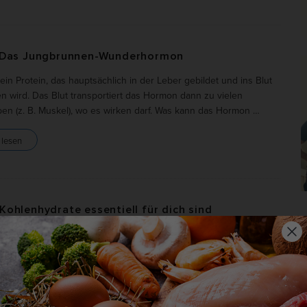
ng anzuzeigen. Sie tun dies, indem sie Besucher über Websites hinweg verfolgen
Cookie-Informationen anzeigen
erne Medien (2)
 Das Jungbrunnen-Wunderhormon
te von Videoplattformen und Social-Media-Plattformen werden standardmäßig blocki
 ein Protein, das hauptsächlich in der Leber gebildet und ins Blut
Cookies von externen Medien akzeptiert werden, bedarf der Zugriff auf diese Inha
 wird. Das Blut transportiert das Hormon dann zu vielen
r manuellen Einwilligung mehr.
en (z. B. Muskel), wo es wirken darf. Was kann das Hormon
…
Cookie-Informationen anzeigen
Datenschutzerklärung
Im
 lesen
ohlenhydrate essentiell für dich sind
das Ernährungsthema schlechthin. Über sie wird mittlerweile
r nur in Internetforen, Fachbüchern oder Fitnesszeitschriften
ben. Auch in den TV-Magazinen und erschreckenderweise sogar
n in meiner Familie wird darüber gesprochen: Die
…