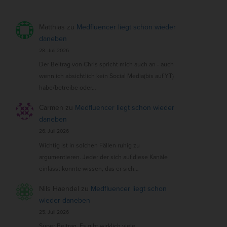
Matthias
zu
Medfluencer liegt schon wieder
daneben
28. Juli 2026
Der Beitrag von Chris spricht mich auch an - auch
wenn ich absichtlich kein Social Media(bis auf YT)
habe/betreibe oder…
Carmen
zu
Medfluencer liegt schon wieder
daneben
26. Juli 2026
Wichtig ist in solchen Fällen ruhig zu
argumentieren. Jeder der sich auf diese Kanäle
einlässt könnte wissen, das er sich…
Nils Haendel
zu
Medfluencer liegt schon
wieder daneben
25. Juli 2026
Super Beitrag. Es gibt wirklich viele