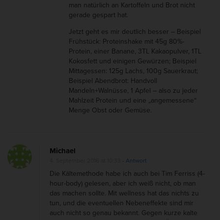
man natürlich an Kartoffeln und Brot nicht
gerade gespart hat.
Jetzt geht es mir deutlich besser – Beispiel
Frühstück: Proteinshake mit 45g 80%-
Protein, einer Banane, 3TL Kakaopulver, 1TL
Kokosfett und einigen Gewürzen; Beispiel
Mittagessen: 125g Lachs, 100g Sauerkraut;
Beispiel Abendbrot: Handvoll
Mandeln+Walnüsse, 1 Apfel – also zu jeder
Mahlzeit Protein und eine „angemessene“
Menge Obst oder Gemüse.
Michael
4. September 2016 at 10:33
- Antwort
Die Kältemethode habe ich auch bei Tim Ferriss (4-
hour-body) gelesen, aber ich weiß nicht, ob man
das machen sollte. Mit wellness hat das nichts zu
tun, und die eventuellen Nebeneffekte sind mir
auch nicht so genau bekannt. Gegen kurze kalte