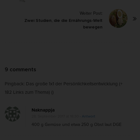
s
Weiter Post:
t
Zwei Studien, die die Ernährungs-Welt
N
bewegen
a
v
i
g
a
O
9 comments
t
n
i
Pingback:
Das große 1x1 der Persönlichkeitsentwicklung (+
A
o
182 Links zum Thema)
()
b
n
n
Naknappja
e
28. September 2017 at 18:30
- Antwort
h
400 g Gemüse und etwa 250 g Obst laut DGE
m
e