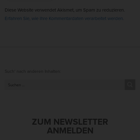
Diese Website verwendet Akismet, um Spam zu reduzieren.
Erfahren Sie, wie Ihre Kommentardaten verarbeitet werden.
S
Such‘ nach anderen Inhalten:
i
t
e
S
i
d
ZUM NEWSLETTER
e
ANMELDEN
b