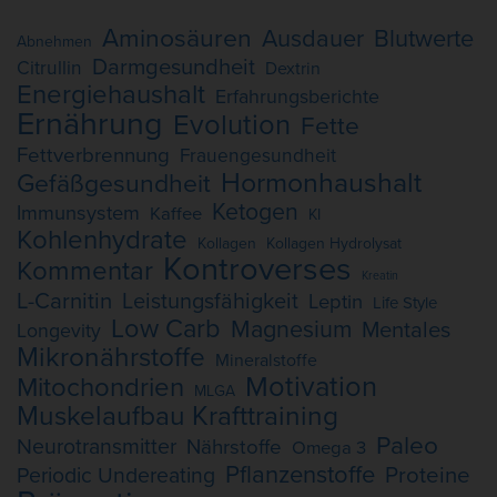
Aminosäuren
Ausdauer
Blutwerte
Abnehmen
Darmgesundheit
Citrullin
Dextrin
Energiehaushalt
Erfahrungsberichte
Ernährung
Evolution
Fette
Fettverbrennung
Frauengesundheit
Hormonhaushalt
Gefäßgesundheit
Ketogen
Immunsystem
Kaffee
KI
Kohlenhydrate
Kollagen
Kollagen Hydrolysat
Kontroverses
Kommentar
Kreatin
L-Carnitin
Leistungsfähigkeit
Leptin
Life Style
Low Carb
Magnesium
Mentales
Longevity
Mikronährstoffe
Mineralstoffe
Motivation
Mitochondrien
MLGA
Muskelaufbau Krafttraining
Paleo
Neurotransmitter
Nährstoffe
Omega 3
Pflanzenstoffe
Proteine
Periodic Undereating