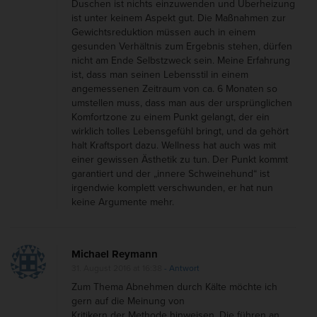
Duschen ist nichts einzuwenden und Überheizung
ist unter keinem Aspekt gut. Die Maßnahmen zur
Gewichtsreduktion müssen auch in einem
gesunden Verhältnis zum Ergebnis stehen, dürfen
nicht am Ende Selbstzweck sein. Meine Erfahrung
ist, dass man seinen Lebensstil in einem
angemessenen Zeitraum von ca. 6 Monaten so
umstellen muss, dass man aus der ursprünglichen
Komfortzone zu einem Punkt gelangt, der ein
wirklich tolles Lebensgefühl bringt, und da gehört
halt Kraftsport dazu. Wellness hat auch was mit
einer gewissen Ästhetik zu tun. Der Punkt kommt
garantiert und der „innere Schweinehund“ ist
irgendwie komplett verschwunden, er hat nun
keine Argumente mehr.
Michael Reymann
31. August 2016 at 16:38
- Antwort
Zum Thema Abnehmen durch Kälte möchte ich
gern auf die Meinung von
Kritikern der Methode hinweisen. Die führen an,