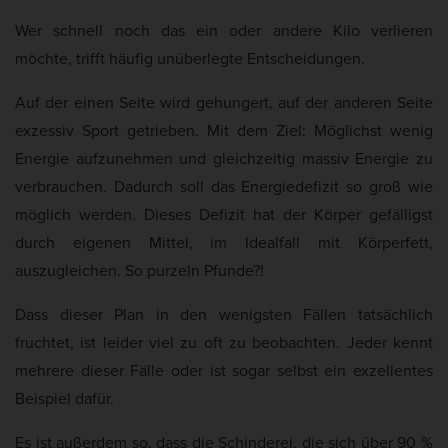
Cookie-Informationen anzeigen
a
a
Wer schnell noch das ein oder andere Kilo verlieren
t
k
Mar
Marketing (5)
möchte, trifft häufig unüberlegte Entscheidungen.
e
t
Marketing-Cookies werden von Drittanbietern oder Publishern verwendet,
u
Auf der einen Seite wird gehungert, auf der anderen Seite
um personalisierte Werbung anzuzeigen. Sie tun dies, indem sie Besucher
über Websites hinweg verfolgen.
a
exzessiv Sport getrieben. Mit dem Ziel: Möglichst wenig
Cookie-Informationen anzeigen
l
Energie aufzunehmen und gleichzeitig massiv Energie zu
i
verbrauchen. Dadurch soll das Energiedefizit so groß wie
Ext
Externe Medien (2)
s
möglich werden. Dieses Defizit hat der Körper gefälligst
Inhalte von Videoplattformen und Social-Media-Plattformen werden
i
standardmäßig blockiert. Wenn Cookies von externen Medien akzeptiert
durch eigenen Mittel, im Idealfall mit Körperfett,
werden, bedarf der Zugriff auf diese Inhalte keiner manuellen Einwilligung
e
auszugleichen. So purzeln Pfunde?!
mehr.
r
Cookie-Informationen anzeigen
Dass dieser Plan in den wenigsten Fällen tatsächlich
t
Datenschutzerklärung
Impressum
:
fruchtet, ist leider viel zu oft zu beobachten. Jeder kennt
mehrere dieser Fälle oder ist sogar selbst ein exzellentes
Beispiel dafür.
Es ist außerdem so, dass die Schinderei, die sich über 90 %