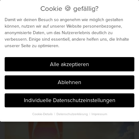
Cookie 🍪 gefällig?
Menu
Damit wir deinen Besuch so angenehm wie möglich gestalten
können, nutzen wir auf unserer Website personenbezogene,
anonymisierte Daten, um das Nutzererlebnis deutlich zu
Biochemie für dein
verbessern. Einige sind essentiell, andere helfen uns, die Inhalte
unserer Seite zu optimieren.
genetisches Maximum
Cookie 🍪 gefällig?
Alle akzeptieren
Der Blog von Chris Michalk & Phil
Ablehnen
Böhm. Seit 2014.
Individuelle Datenschutzeinstellungen
Cookie-Details
Datenschutzerklärung
Impressum
Datenschutzeinstellungen
Hier finden Sie eine Übersicht über alle verwendeten Cookies. Sie
können Ihre Einwilligung zu ganzen Kategorien geben oder sich