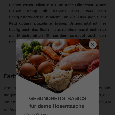
Fleisch essen. Nicht nur Pute oder Hühnchen. Rotes
Fleisch bringt dir nahezu alles, was dein
Energiestoffwechsel braucht, um die Kilos (vor allem
Fett) optimal purzeln zu lassen. Unterschätzt ist hier
häufig auch das Eisen – das nämlich macht nicht nur
die Mitochondrien fit, sondern schraubt auch den
Energieverbrauch nach oben.
Fazit
Abnehmen ohne Sport betreiben zu müssen, ist definitiv
möglich. Nicht umsonst heißt es unter Fitness-Sportler, dass
GESUNDHEITS-BASICS
ein Sixpack in der Küche gemacht wird (engl.
abs are made
für deine Hosentasche
in the kitchen
).
✅ 9-Tage-Mailkurs