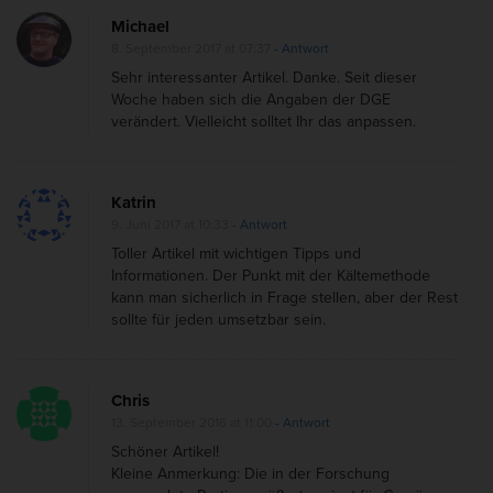
n
Michael
8. September 2017 at 07:37
- Antwort
o
Sehr interessanter Artikel. Danke. Seit dieser
h
Woche haben sich die Angaben der DGE
n
verändert. Vielleicht solltet Ihr das anpassen.
e
S
p
Katrin
9. Juni 2017 at 10:33
- Antwort
o
Toller Artikel mit wichtigen Tipps und
r
Informationen. Der Punkt mit der Kältemethode
t
kann man sicherlich in Frage stellen, aber der Rest
–
sollte für jeden umsetzbar sein.
4
m
Chris
a
13. September 2016 at 11:00
- Antwort
c
Schöner Artikel!
h
Kleine Anmerkung: Die in der Forschung