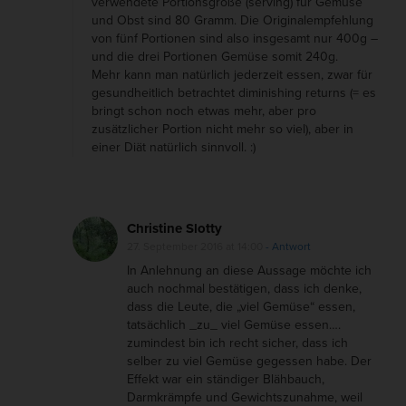
verwendete Portionsgröße (serving) für Gemüse
b
und Obst sind 80 Gramm. Die Originalempfehlung
a
von fünf Portionen sind also insgesamt nur 400g –
r
und die drei Portionen Gemüse somit 240g.
Mehr kann man natürlich jederzeit essen, zwar für
e
gesundheitlich betrachtet diminishing returns (= es
T
bringt schon noch etwas mehr, aber pro
i
zusätzlicher Portion nicht mehr so viel), aber in
einer Diät natürlich sinnvoll. :)
p
p
s
Christine Slotty
27. September 2016 at 14:00
- Antwort
In Anlehnung an diese Aussage möchte ich
auch nochmal bestätigen, dass ich denke,
dass die Leute, die „viel Gemüse“ essen,
tatsächlich _zu_ viel Gemüse essen….
zumindest bin ich recht sicher, dass ich
selber zu viel Gemüse gegessen habe. Der
Effekt war ein ständiger Blähbauch,
Darmkrämpfe und Gewichtszunahme, weil