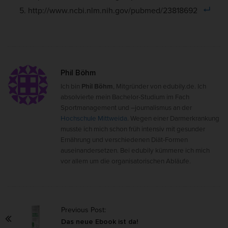
http://www.ncbi.nlm.nih.gov/pubmed/23818692
Phil Böhm
Ich bin
Phil Böhm
, Mitgründer von edubily.de. Ich
absolvierte mein Bachelor-Studium im Fach
Sportmanagement und –journalismus an der
Hochschule Mittweida
. Wegen einer Darmerkrankung
musste ich mich schon früh intensiv mit gesunder
Ernährung und verschiedenen Diät-Formen
auseinandersetzen. Bei edubily kümmere ich mich
vor allem um die organisatorischen Abläufe.
P
Previous Post:
o
Das neue Ebook ist da!