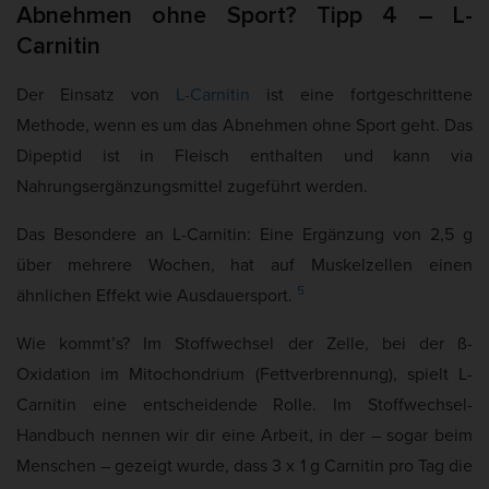
Abnehmen ohne Sport? Tipp 4 – L-
Carnitin
Der Einsatz von
L-Carnitin
ist eine fortgeschrittene
Methode, wenn es um das Abnehmen ohne Sport geht. Das
Dipeptid ist in Fleisch enthalten und kann via
Nahrungsergänzungsmittel zugeführt werden.
Das Besondere an L-Carnitin: Eine Ergänzung von 2,5 g
über mehrere Wochen, hat auf Muskelzellen einen
5
ähnlichen Effekt wie Ausdauersport.
Wie kommt’s? Im Stoffwechsel der Zelle, bei der ß-
Oxidation im Mitochondrium (Fettverbrennung), spielt L-
Carnitin eine entscheidende Rolle. Im Stoffwechsel-
Handbuch nennen wir dir eine Arbeit, in der – sogar beim
Menschen – gezeigt wurde, dass 3 x 1 g Carnitin pro Tag die