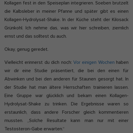
Kollagen fest in den Speiseplan integrieren. Soeben brutzelt
D
a
Marketing-Cookies werden von Drittanbietern oder Publishern
die Kalbsleber in meiner Pfanne und später gibt es einen
verwendet, um personalisierte Werbung anzuzeigen. Sie tun dies,
a
k
indem sie Besucher über Websites hinweg verfolgen.
Kollagen-Hydrolysat-Shake. In der Küche steht der Kilosack
t
t
Cookie-Informationen anzeigen
Grünkohl. Ich nehme das, was wir hier schreiben, ziemlich
e
u
ernst und das solltest du auch.
Ext
Externe Medien (2)
a
l
Inhalte von Videoplattformen und Social-Media-Plattformen werden
Okay, genug geredet.
standardmäßig blockiert. Wenn Cookies von externen Medien
i
akzeptiert werden, bedarf der Zugriff auf diese Inhalte keiner
Vielleicht erinnerst du dich noch:
Vor einigen Wochen
haben
s
manuellen Einwilligung mehr.
wir dir eine Studie präsentiert, die bei den einen für
i
Cookie-Informationen anzeigen
Abwinken und bei den anderen für Staunen gesorgt hat. In
e
Datenschutzerklärung
Impressum
der Studie hat man ältere Herrschaften trainieren lassen.
r
t
Eine Gruppe war glücklich und bekam einen Kollagen-
:
Hydrolysat-Shake zu trinken. Die Ergebnisse waren so
erstaunlich, dass andere Forscher gleich kommentieren
mussten. „Solche Resultate kann man nur mit einer
Testosteron-Gabe erwarten.“