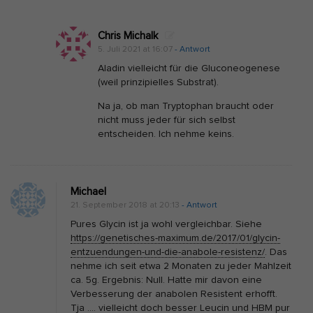
k
e
Chris Michalk
l
5. Juli 2021 at 16:07
- Antwort
a
Aladin vielleicht für die Gluconeogenese
u
(weil prinzipielles Substrat).
f
Na ja, ob man Tryptophan braucht oder
b
nicht muss jeder für sich selbst
a
entscheiden. Ich nehme keins.
u
Michael
21. September 2018 at 20:13
- Antwort
Pures Glycin ist ja wohl vergleichbar. Siehe
https://genetisches-maximum.de/2017/01/glycin-
entzuendungen-und-die-anabole-resistenz/
. Das
nehme ich seit etwa 2 Monaten zu jeder Mahlzeit
ca. 5g. Ergebnis: Null. Hatte mir davon eine
Verbesserung der anabolen Resistent erhofft.
Tja …. vielleicht doch besser Leucin und HBM pur