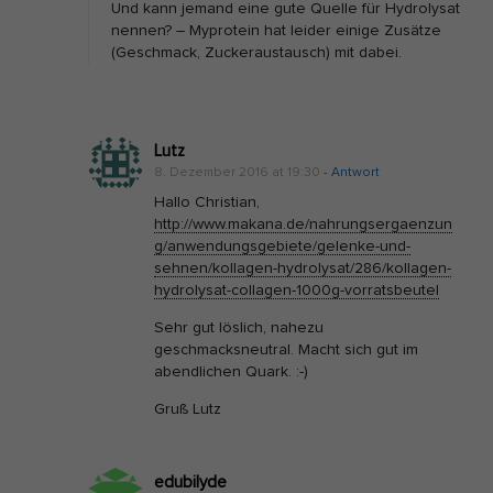
Und kann jemand eine gute Quelle für Hydrolysat
nennen? – Myprotein hat leider einige Zusätze
(Geschmack, Zuckeraustausch) mit dabei.
Lutz
8. Dezember 2016 at 19:30
- Antwort
Hallo Christian,
http://www.makana.de/nahrungsergaenzun
g/anwendungsgebiete/gelenke-und-
sehnen/kollagen-hydrolysat/286/kollagen-
hydrolysat-collagen-1000g-vorratsbeutel
Sehr gut löslich, nahezu
geschmacksneutral. Macht sich gut im
abendlichen Quark. :-)
Gruß Lutz
edubilyde