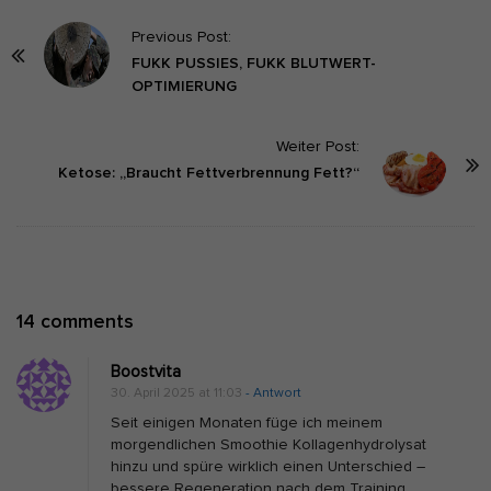
P
Previous Post:
o
FUKK PUSSIES, FUKK BLUTWERT-
OPTIMIERUNG
s
t
Weiter Post:
N
Ketose: „Braucht Fettverbrennung Fett?“
a
v
i
g
a
O
14 comments
t
n
i
Boostvita
G
o
30. April 2025 at 11:03
- Antwort
l
n
Seit einigen Monaten füge ich meinem
y
morgendlichen Smoothie Kollagenhydrolysat
hinzu und spüre wirklich einen Unterschied –
c
bessere Regeneration nach dem Training,