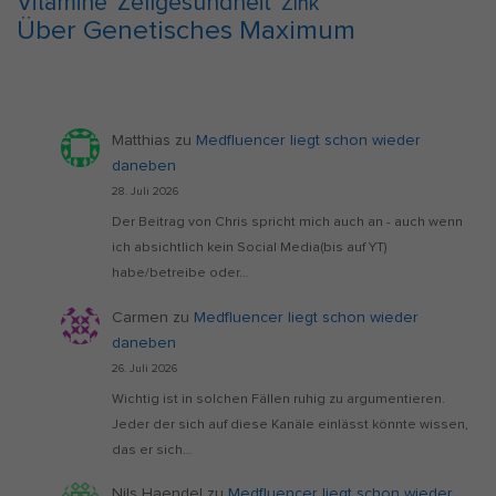
Vitamine
Zellgesundheit
Zink
Über Genetisches Maximum
Matthias
zu
Medfluencer liegt schon wieder
daneben
28. Juli 2026
Der Beitrag von Chris spricht mich auch an - auch wenn
ich absichtlich kein Social Media(bis auf YT)
habe/betreibe oder…
Carmen
zu
Medfluencer liegt schon wieder
daneben
26. Juli 2026
Wichtig ist in solchen Fällen ruhig zu argumentieren.
Jeder der sich auf diese Kanäle einlässt könnte wissen,
das er sich…
Nils Haendel
zu
Medfluencer liegt schon wieder