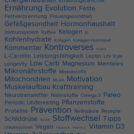
Energiehaushalt
Erfahrungsberichte
Ernährung
Evolution
Fette
Fettverbrennung
Frauengesundheit
Hormonhaushalt
Gefäßgesundheit
Ketogen
Immunsystem
Kaffee
KI
Kohlenhydrate
Kollagen
Kollagen Hydrolysat
Kontroverses
Kommentar
Kreatin
L-Carnitin
Leistungsfähigkeit
Leptin
Life Style
Low Carb
Magnesium
Mentales
Longevity
Mikronährstoffe
Mineralstoffe
Motivation
Mitochondrien
MLGA
Muskelaufbau Krafttraining
Paleo
Neurotransmitter
Nährstoffe
Omega 3
Pflanzenstoffe
Periodic Undereating
Prävention
Proteine
Retinsäure
Rezepte
Stoffwechsel
Tipps
Schilddrüse
Sport
Vitamin D3
Vegan
Unkategorisiert
Vitamin A
Vitamin C