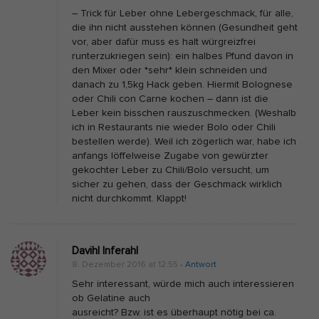
– Trick für Leber ohne Lebergeschmack, für alle,
die ihn nicht ausstehen können (Gesundheit geht
vor, aber dafür muss es halt würgreizfrei
runterzukriegen sein): ein halbes Pfund davon in
den Mixer oder *sehr* klein schneiden und
danach zu 1,5kg Hack geben. Hiermit Bolognese
oder Chili con Carne kochen – dann ist die
Leber kein bisschen rauszuschmecken. (Weshalb
ich in Restaurants nie wieder Bolo oder Chili
bestellen werde). Weil ich zögerlich war, habe ich
anfangs löffelweise Zugabe von gewürzter
gekochter Leber zu Chili/Bolo versucht, um
sicher zu gehen, dass der Geschmack wirklich
nicht durchkommt. Klappt!
Davihl Inferahl
8. Dezember 2016 at 12:55
- Antwort
Sehr interessant, würde mich auch interessieren
ob Gelatine auch
ausreicht? Bzw. ist es überhaupt nötig bei ca.