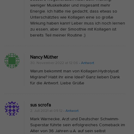
i
weniger Muskelkater und insgesamt mehr
n
Energie. Ich hätte nie gedacht, dass etwas so
Unterschätztes wie Kollagen eine so große
u
Wirkung haben kann! Leber muss ich noch lernen
n
zu essen, aber der Smoothie mit Kollagen ist
d
bereits Teil meiner Routine ;)
K
o
Nancy Müther
l
30. November 2022 at 12:06
- Antwort
l
Warum bekommt man von Kollagen.Hydrolysat
a
Migräne? Habt ihr eine Idee? Ganz lieben Dank
g
für die Antwort. Liebe Grüße
e
n
sus scrofa
-
2. Juli 2021 at 09:12
- Antwort
H
Mark Warnecke, Arzt und Deutscher Schwimm-
y
Superstar führte sein erfolgreiches Comeback im
d
Alter von 36 Jahren u.A. auf sein selbst