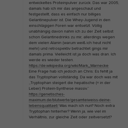
entwickeltes Proteinpulver zurück. Das war 2005,
r
damals hab ich mir das angeschaut und
o
festgestellt, dass es einfach nur billiges
Gelantinepulver ist. Die Whey-Jugend in den
l
einschlägigen Foren war entsetzt. Völlig
y
unabhängig davon nahm ich zu der Zeit selbst
s
schon Gelantinedrinks zu mir, allerdings wegen
dem vielen Alanin (warum weiß ich heut nicht
a
mehr) und retrospektiv betrachtet gings mir
t
damals prima. Vielleicht ist ja doch was dran. Ich
f
werde es wieder testen.
https://de.wikipedia.org/wiki/Mark_Warnecke
ü
Eine Frage hab ich jedoch an Chris: Es fehlt ja
r
das Tryptophan vollständig. Da war doch was mit
d
„Tryptophan steigert die hepatische (= in der
Leber) Protein-Synthese massiv.“
e
https://genetisches-
n
maximum.de/blutwerte/gesamteiweiss-deine-
M
lebensqualitaet/
Was mach ich nun? Noch extra
Tryptophan hinterher? Wenn ja, wie viel im
u
Verhältnis, zur gleiche Zeit oder zeitversetzt?
s