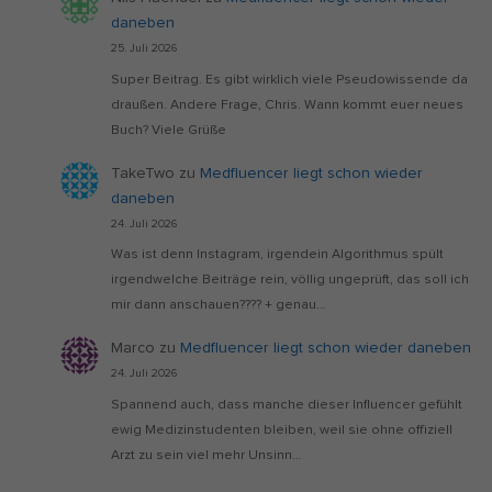
daneben
25. Juli 2026
Super Beitrag. Es gibt wirklich viele Pseudowissende da
draußen. Andere Frage, Chris. Wann kommt euer neues
Buch? Viele Grüße
TakeTwo
zu
Medfluencer liegt schon wieder
daneben
24. Juli 2026
Was ist denn Instagram, irgendein Algorithmus spült
irgendwelche Beiträge rein, völlig ungeprüft, das soll ich
mir dann anschauen???? + genau…
Marco
zu
Medfluencer liegt schon wieder daneben
24. Juli 2026
Spannend auch, dass manche dieser Influencer gefühlt
ewig Medizinstudenten bleiben, weil sie ohne offiziell
Arzt zu sein viel mehr Unsinn…