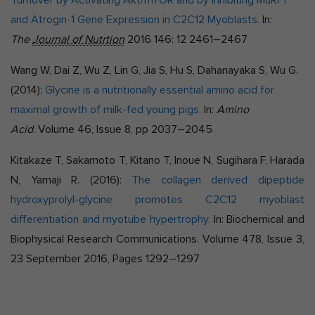
Turnover by Activating Akt/mTOR and by Inhibiting MuRF1
and Atrogin-1 Gene Expression in C2C12 Myoblasts.
In:
The
Journal of Nutrtion
2016
146
:
12
2461
–
2467
Wang W, Dai Z, Wu Z, Lin G, Jia S, Hu S, Dahanayaka S, Wu G.
(2014):
Glycine is a nutritionally essential amino acid for
maximal growth of milk-fed young pigs.
In:
Amino
Acid
.
Volume 46,
Issue 8,
pp 2037–2045
Kitakaze T, Sakamoto T, Kitano T, Inoue N, Sugihara F, Harada
N, Yamaji R. (2016):
The collagen derived dipeptide
hydroxyprolyl-glycine promotes C2C12 myoblast
differentiation and myotube hypertrophy.
In: Biochemical and
Biophysical Research Communications. Volume 478, Issue 3,
23 September 2016, Pages 1292–1297