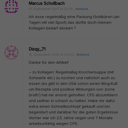
Marcus Schollbach
17. September 2017 at 20:19
- Antwort
Ich esse regelmäßig eine Packung Goldbären (an
Tagen mit viel Sport) das dürfte doch meinen
Kollagen bedarf decken ?
Disqy_71
15. Dezember 2016 at 09:43
- Antwort
Danke für den Artikel!
– zu Kollagen: Regelmäßig Knochensuppe (mit
Schwarte etc.) zu kochen und natürlich auch zu
essen (es gibt in den USA schon einen Blog-Kult
um Rezepte und positive Wirkungen von ‚bone
broth‘) hat mir enorm geholfen, CFS abzumildern
und seither in schach zu halten. Habe mir dafür
extra einen Schnellkochtopf gekauft und bin
begeistert und dankbar für die guten Ergebnisse.
Vorher war ich 2,5 Jahre vegan und 7 Monate
arbeitsunfähig wegen CFS.