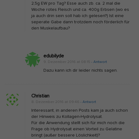
2,5g EW pro Tag? Esse auch zb. ca. 2 mal die
Woche rotes Fleisch und ca. 400g Erbsen (wo es
ja auch drin sein soll hab ich gelesen?) Ist eine
seperate Gabe dann trotzdem noch förderlich für
den Muskelaufbau?
edubilyde
9. Dezember 2016 at 08:15
- Antwort
Dazu kann ich dir leider nichts sagen.
Christian
8. Dezember 2016 at 09:46
- Antwort
Interessant, in anderen Posts kam ja auch schon
der Hinweis zu Kollagen-Hydrolysat.
Für die Anwendung stellt sich für mich noch die
Frage ob Hydrolysat einen Vorteil zu Gelatine
bringt (außer bessere Löslichkeit)?