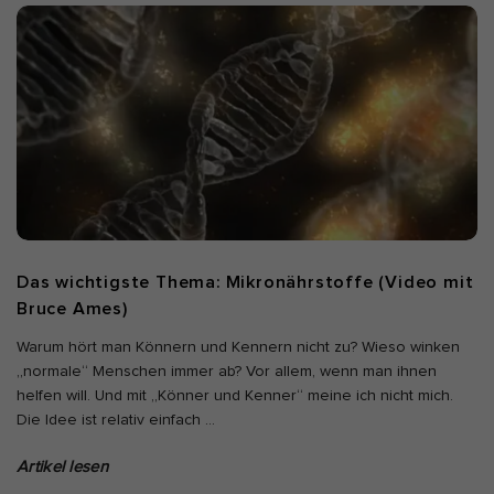
Alle akzeptieren
Auswahl verwenden
Nur essenzielle Cookies akzeptieren
Zurück
Datenschutzeinstellungen
Essenziell (7)
Essenzielle Cookies ermöglichen grundlegende Funktionen und sind
für die einwandfreie Funktion und die Sicherheit der Website
erforderlich.
Cookie-Informationen anzeigen
Das wichtigste Thema: Mikronährstoffe (Video mit
Bruce Ames)
Ano
Anonyme Statistiken (1)
Warum hört man Könnern und Kennern nicht zu? Wieso winken
Statistik-Cookies erfassen Informationen anonym. Diese
„normale“ Menschen immer ab? Vor allem, wenn man ihnen
Informationen helfen uns zu verstehen, wie unsere Besucher unsere
Website nutzen. Wenn wir wissen, welche Seiten beliebter sind,
helfen will. Und mit „Könner und Kenner“ meine ich nicht mich.
können wir unser Angebot besser auf unsere Besucher abstimmen.
Die Idee ist relativ einfach
…
Cookie-Informationen anzeigen
Artikel lesen
Mar
Marketing (5)