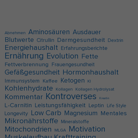
Aminosäuren
Ausdauer
Abnehmen
Blutwerte
Darmgesundheit
Citrullin
Dextrin
Energiehaushalt
Erfahrungsberichte
Ernährung
Evolution
Fette
Fettverbrennung
Frauengesundheit
Hormonhaushalt
Gefäßgesundheit
Ketogen
Immunsystem
Kaffee
KI
Kohlenhydrate
Kollagen
Kollagen Hydrolysat
Kontroverses
Kommentar
Kreatin
L-Carnitin
Leistungsfähigkeit
Leptin
Life Style
Low Carb
Magnesium
Mentales
Longevity
Mikronährstoffe
Mineralstoffe
Motivation
Mitochondrien
MLGA
Muskelaufbau Krafttraining