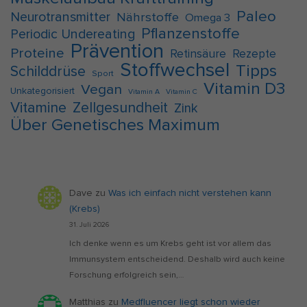
Paleo
Neurotransmitter
Nährstoffe
Omega 3
Pflanzenstoffe
Periodic Undereating
Prävention
Proteine
Retinsäure
Rezepte
Stoffwechsel
Tipps
Schilddrüse
Sport
Vitamin D3
Vegan
Unkategorisiert
Vitamin A
Vitamin C
Vitamine
Zellgesundheit
Zink
Über Genetisches Maximum
Dave
zu
Was ich einfach nicht verstehen kann
(Krebs)
31. Juli 2026
Ich denke wenn es um Krebs geht ist vor allem das
Immunsystem entscheidend. Deshalb wird auch keine
Forschung erfolgreich sein,…
Matthias
zu
Medfluencer liegt schon wieder