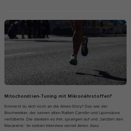
Marketing-Cookies werden von Drittanbietern oder Publishern
verwendet, um personalisierte Werbung anzuzeigen. Sie tun dies,
indem sie Besucher über Websites hinweg verfolgen.
Cookie-Informationen anzeigen
Ext
Externe Medien (2)
Inhalte von Videoplattformen und Social-Media-Plattformen werden
standardmäßig blockiert. Wenn Cookies von externen Medien
akzeptiert werden, bedarf der Zugriff auf diese Inhalte keiner
manuellen Einwilligung mehr.
Cookie-Informationen anzeigen
Datenschutzerklärung
Impressum
Mitochondrien-Tuning mit Mikronährstoffen?
Erinnerst du dich noch an die Ames-Story? Das war der
Biochemiker, der seinen alten Ratten Carnitin und Liponsäure
verfütterte. Die dankten es ihm, sprangen auf und „tanzten den
Macarena“. Im selben Interview verriet Ames, dass
…